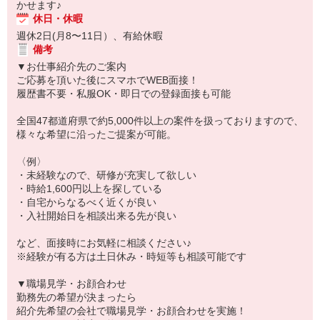
かせます♪
休日・休暇
週休2日(月8〜11日）、有給休暇
備考
▼お仕事紹介先のご案内
ご応募を頂いた後にスマホでWEB面接！
履歴書不要・私服OK・即日での登録面接も可能
全国47都道府県で約5,000件以上の案件を扱っておりますので、
様々な希望に沿ったご提案が可能。
〈例〉
・未経験なので、研修が充実して欲しい
・時給1,600円以上を探している
・自宅からなるべく近くが良い
・入社開始日を相談出来る先が良い
など、面接時にお気軽に相談ください♪
※経験が有る方は土日休み・時短等も相談可能です
▼職場見学・お顔合わせ
勤務先の希望が決まったら
紹介先希望の会社で職場見学・お顔合わせを実施！