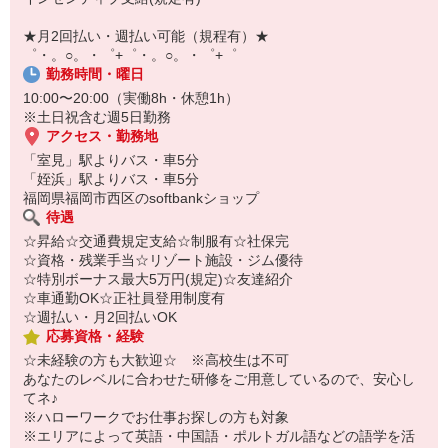
即日登録もOK♪
★月2回払い・週払い可能（規程有）★
気になった方はお気軽にご相談ください！
゜・。○。・゜+゜・。○。・゜+゜
勤務時間・曜日
10:00〜20:00（実働8h・休憩1h）
※土日祝含む週5日勤務
アクセス・勤務地
「室見」駅よりバス・車5分
「姪浜」駅よりバス・車5分
福岡県福岡市西区のsoftbankショップ
待遇
☆昇給☆交通費規定支給☆制服有☆社保完
☆資格・残業手当☆リゾート施設・ジム優待
☆特別ボーナス最大5万円(規定)☆友達紹介
☆車通勤OK☆正社員登用制度有
☆週払い・月2回払いOK
応募資格・経験
☆未経験の方も大歓迎☆ ※高校生は不可
あなたのレベルに合わせた研修をご用意しているので、安心し
てネ♪
※ハローワークでお仕事お探しの方も対象
※エリアによって英語・中国語・ポルトガル語などの語学を活