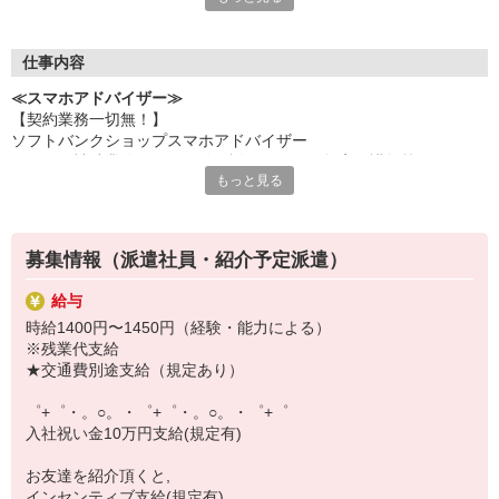
何でも聞きやすい雰囲気の職場環境です。
お互いに教え合ったり、フォローしあったりする
優しい人間関係がある場所ばかり！
仕事内容
皆で一緒にステップアップしましょう♪
≪スマホアドバイザー≫
【契約業務一切無！】
【選べるお仕事いろいろ】
ソフトバンクショップスマホアドバイザー
￣￣￣￣￣￣￣￣￣￣￣
（クルー補助業務・データ移行説明・スマホ教室の講師等）
▼オフィスワーク
もっと見る
※未経験大歓迎、幅広い年齢層活躍！
事務、経理、データ入力、コールセンター、受付
▼工場・製造・軽作業系
機械/食品製造・梱包・仕分け・加工・組立・検査
▼美容系
募集情報（派遣社員・紹介予定派遣）
眉毛サロンのアイブロウ・ネイリスト・エステ
▼営業・販売
給与
法人営業・アパレル販売・個別指導塾・人材紹介
時給1400円〜1450円（経験・能力による）
▼人気案件も多数♪
※残業代支給
短期・期間限定・オープニング・官公庁案件
★交通費別途支給（規定あり）
上場/優良/大手企業など
゜+゜・。○。・゜+゜・。○。・゜+゜
【スマホ面接実施中】
入社祝い金10万円支給(規定有)
￣￣￣￣￣￣￣￣￣
自宅に居ながらスマホでカンタン面接OK！
お友達を紹介頂くと,
オンライン面談なのでスピード対応。
インセンティブ支給(規定有)