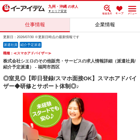
九州・沖縄
の求人
▼エリア変更
仕事情報
企業情報
更新日：2026/07/30 ※更新日時点の最新情報です
派遣社員
紹介予定派遣
職種：≪スマホアドバイザー≫
株式会社シエロのその他販売・サービスの求人情報詳細（派遣社員/
紹介予定派遣） - 福岡市西区
◎室見◎【即日登録/スマホ面接OK】スマホアドバイ
ザー◆研修とサポート体制◎♪