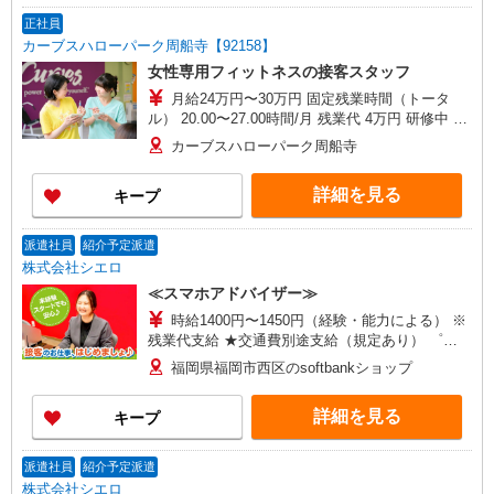
正社員
カーブスハローパーク周船寺【92158】
女性専用フィットネスの接客スタッフ
月給24万円〜30万円 固定残業時間（トータ
ル） 20.00〜27.00時間/月 残業代 4万円 研修中 月
給24万円〜30万円(研修期間3ヶ月) 研修中 固定残
カーブスハローパーク周船寺
業時間（トータル） 20.00〜27.00時間/月 研修中
残業代 4万円 基本給240,000円 固定残業代40000
詳細を見る
キープ
円（月20〜27時間）を含む ※研修期間中も変更な
し ※時間超過分は別途支給
派遣社員
紹介予定派遣
株式会社シエロ
≪スマホアドバイザー≫
時給1400円〜1450円（経験・能力による） ※
残業代支給 ★交通費別途支給（規定あり） ゜
+゜・。○。・゜+゜・。○。・゜+゜ 入社祝い金10
福岡県福岡市西区のsoftbankショップ
万円支給(規定有) お友達を紹介頂くと, インセンテ
ィブ支給(規定有) ★月2回払い・週払い可能（規程
詳細を見る
キープ
有）★ ゜・。○。・゜+゜・。○。・゜+゜
派遣社員
紹介予定派遣
株式会社シエロ