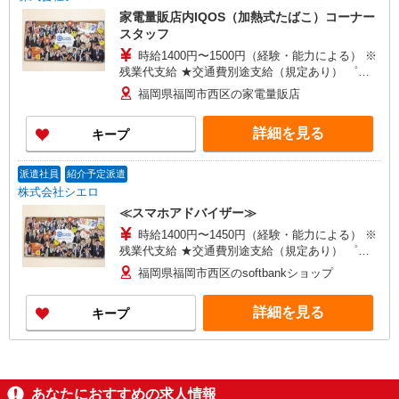
家電量販店内IQOS（加熱式たばこ）コーナー
スタッフ
時給1400円〜1500円（経験・能力による） ※
残業代支給 ★交通費別途支給（規定あり） ゜
+゜・。○。・゜+゜・。○。・゜+゜ 入社祝い金10
福岡県福岡市西区の家電量販店
万円支給(規定有) お友達を紹介頂くと, インセンテ
ィブ支給(規定有) ★月2回払い・週払い可能（規程
詳細を見る
キープ
有）★ ゜・。○。・゜+゜・。○。・゜+゜
派遣社員
紹介予定派遣
株式会社シエロ
≪スマホアドバイザー≫
時給1400円〜1450円（経験・能力による） ※
残業代支給 ★交通費別途支給（規定あり） ゜
+゜・。○。・゜+゜・。○。・゜+゜ 入社祝い金10
福岡県福岡市西区のsoftbankショップ
万円支給(規定有) お友達を紹介頂くと, インセンテ
ィブ支給(規定有) ★月2回払い・週払い可能（規程
詳細を見る
キープ
有）★ ゜・。○。・゜+゜・。○。・゜+゜
あなたにおすすめの求人情報