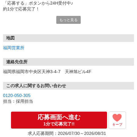
「応募する」ボタンから24H受付中♪
約1分で応募完了！
もっと見る
■電話応募の場合
電話応募も歓迎！（受付:10:00〜20:00）
土日祝も受付中♪
地図
【選考フロー】
福岡営業所
①応募から3営業日を目安に、メールorお電話でご連絡します。
②面接日時を決定！「0120」から始まる電話番号からご連絡します
★スマホでWEB面接（LINEなど）・出張面接・事務所面接と選べま
連絡先住所
す
福岡県福岡市中央区天神3-4-7 天神旭ビル4F
③面接実施（履歴書不要）
④勤務開始（スタート日は応相談）
※ご希望があれば、職場見学の調整もOKです！
この求人に関するお問い合わせ
0120-050-305
お気軽にご応募ください♪
担当：採用担当
応募画面へ進む
1分で応募完了!!
キープ
求人応募期間：2026/07/30～2026/08/31