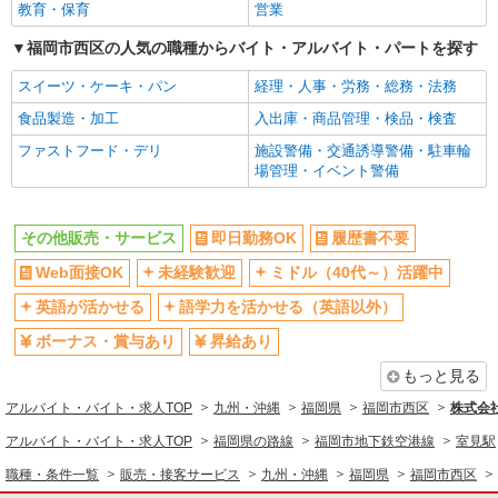
教育・保育
営業
福岡市西区の人気の職種からバイト・アルバイト・パートを探す
スイーツ・ケーキ・パン
経理・人事・労務・総務・法務
食品製造・加工
入出庫・商品管理・検品・検査
ファストフード・デリ
施設警備・交通誘導警備・駐車輪
場管理・イベント警備
その他販売・サービス
即日勤務OK
履歴書不要
Web面接OK
未経験歓迎
ミドル（40代～）活躍中
英語が活かせる
語学力を活かせる（英語以外）
ボーナス・賞与あり
昇給あり
もっと見る
アルバイト・バイト・求人TOP
九州・沖縄
福岡県
福岡市西区
株式会
アルバイト・バイト・求人TOP
福岡県の路線
福岡市地下鉄空港線
室見駅
職種・条件一覧
販売・接客サービス
九州・沖縄
福岡県
福岡市西区