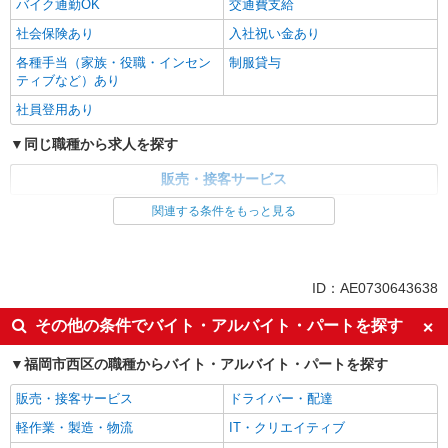
バイク通勤OK
交通費支給
社会保険あり
入社祝い金あり
各種手当（家族・役職・インセン
制服貸与
ティブなど）あり
社員登用あり
同じ職種から求人を探す
販売・接客サービス
関連する条件をもっと見る
同じ特徴から求人を探す
未経験歓迎
ミドル（40代～）活躍中
英語が活かせる
ボーナス・賞与あり
ID：AE0730643638
日払い
車通勤OK
その他の条件でバイト・アルバイト・パートを探す
交通費支給
社会保険あり
福岡市西区の職種からバイト・アルバイト・パートを探す
社員登用あり
販売・接客サービス
ドライバー・配達
軽作業・製造・物流
IT・クリエイティブ