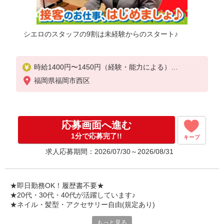
シエロのスタッフの9割は未経験からのスタート♪
時給1400円〜1450円（経験・能力による）
※残業代支給
福岡県福岡市西区
★交通費別途支給（規定あり）
゜+゜・。○。・゜+゜・。○。・゜+゜
入社祝い金10万円支給(規定有)
応募画面へ進む
お友達を紹介頂くと,
1分で応募完了!!
キープ
インセンティブ支給(規定有)
求人応募期間：2026/07/30～2026/08/31
★月2回払い・週払い可能（規程有）★
゜・。○。・゜+゜・。○。・゜+゜
★即日勤務OK！履歴書不要★
★20代・30代・40代が活躍しています♪
★ネイル・髪型・アクセサリー自由(規定あり)
もっと見る
シエロのご紹介するお店は、