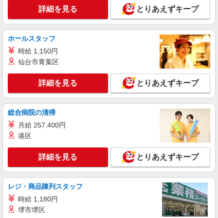
ィブ支給(規定有) ★月2回払い・週払い可能（規程
詳細を見る
とりあえずキープ
詳細を見る
キープ
有）★ ゜・。○。・゜+゜・。○。・゜+゜
派遣社員
ホールスタッフ
株式会社シエロ
時給 1,150円
【ドコモ】の店舗スタッフ
仙台市青葉区
時給1300円〜 ※残業代支給 ★交通費別途支給
（規定あり） ゜+゜・。○。・゜+゜・。○。・゜
詳細を見る
とりあえずキープ
+゜ 入社祝い金10万円支給(規定有) お友達を紹介
鹿児島県鹿児島市のdocomoショップ
頂くと, インセンティブ支給(規定有) ★月2回払
い・週払い可能（規程有）★ ゜・。○。・゜
総合病院の清掃
詳細を見る
キープ
+゜・。○。・゜+゜
月給 257,400円
紹介予定派遣
港区
株式会社シエロ
人気機種に詳しくなれる携帯販売
詳細を見る
とりあえずキープ
【softbank】
時給1400円〜1450円（経験・能力による） ※
レジ・商品陳列スタッフ
残業代支給 ★交通費別途支給（規定あり） ゜
+゜・。○。・゜+゜・。○。・゜+゜ 入社祝い金10
鹿児島県鹿児島市の家電量販店
時給 1,180円
万円支給(規定有) お友達を紹介頂くと, インセンテ
堺市堺区
ィブ支給(規定有) ★月2回払い・週払い可能（規程