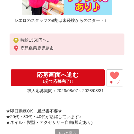
シエロのスタッフの9割は未経験からのスタート♪
時給1350円〜
※残業代支給
鹿児島県鹿児島市
★交通費別途支給（規定あり）
゜+゜・。○。・゜+゜・。○。・゜+゜
入社祝い金10万円支給(規定有)
応募画面へ進む
お友達を紹介頂くと,
1分で応募完了!!
キープ
インセンティブ支給(規定有)
求人応募期間：2026/08/07～2026/08/31
★月2回払い・週払い可能（規程有）★
゜・。○。・゜+゜・。○。・゜+゜
★即日勤務OK！履歴書不要★
★20代・30代・40代が活躍しています♪
★ネイル・髪型・アクセサリー自由(規定あり)
もっと見る
シエロのスタッフは9割が未経験スタート。