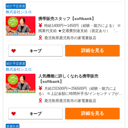
紹介予定派遣
株式会社シエロ
携帯販売スタッフ【softbank】
時給1400円〜1450円（経験・能力による） ※
残業代支給 ★交通費別途支給（規定あり） ゜
+゜・。○。・゜+゜・。○。・゜+゜ 入社祝い金10
鹿児島県鹿児島市の家電量販店
万円支給(規定有) お友達を紹介頂くと, インセンテ
ィブ支給(規定有) ★月2回払い・週払い可能（規程
詳細を見る
キープ
有）★ ゜・。○。・゜+゜・。○。・゜+゜
紹介予定派遣
株式会社シエロ
人気機種に詳しくなれる携帯販売
【softbank】
月給231500円〜256500円（経験・能力によ
る） ※上記金額に時間外手当/インセンティブが加
算・賞与あり・時間外手当あり（平均残業時間：
鹿児島県鹿児島市の家電量販店
10h/月）・地域手当/職能手当あり・Workstyle支
援金（4000円/月）あり・実績によりインセンティ
詳細を見る
キープ
ブあり ★交通費別途支給（規定あり） ゜+゜・。
○。・゜+゜・。○。・゜+゜ 入社祝い金10万円支
給(規定有) お友達を紹介頂くと, インセンティブ支
派遣社員