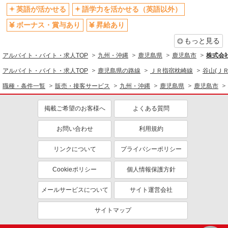
英語が活かせる
語学力を活かせる（英語以外）
ボーナス・賞与あり
昇給あり
もっと見る
アルバイト・バイト・求人TOP
九州・沖縄
鹿児島県
鹿児島市
株式会
アルバイト・バイト・求人TOP
鹿児島県の路線
ＪＲ指宿枕崎線
谷山(ＪＲ
職種・条件一覧
販売・接客サービス
九州・沖縄
鹿児島県
鹿児島市
掲載ご希望のお客様へ
よくある質問
お問い合わせ
利用規約
リンクについて
プライバシーポリシー
Cookieポリシー
個人情報保護方針
メールサービスについて
サイト運営会社
サイトマップ