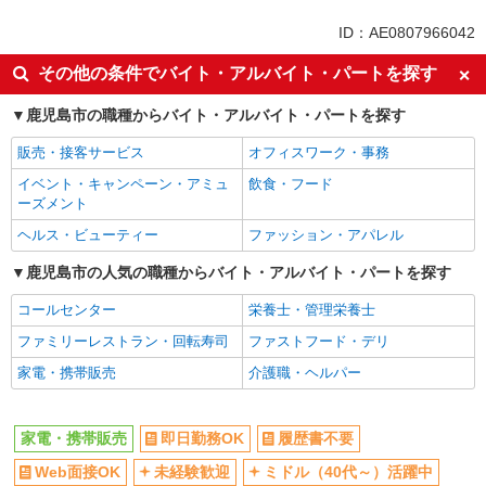
未経験歓迎
ミドル（40代～）活躍中
ID：AE0807966042
英語が活かせる
ボーナス・賞与あり
その他の条件でバイト・アルバイト・パートを探す
日払い
車通勤OK
鹿児島市の職種からバイト・アルバイト・パートを探す
交通費支給
社会保険あり
社員登用あり
販売・接客サービス
オフィスワーク・事務
イベント・キャンペーン・アミュ
飲食・フード
ーズメント
ヘルス・ビューティー
ファッション・アパレル
鹿児島市の人気の職種からバイト・アルバイト・パートを探す
コールセンター
栄養士・管理栄養士
ファミリーレストラン・回転寿司
ファストフード・デリ
家電・携帯販売
介護職・ヘルパー
家電・携帯販売
即日勤務OK
履歴書不要
Web面接OK
未経験歓迎
ミドル（40代～）活躍中