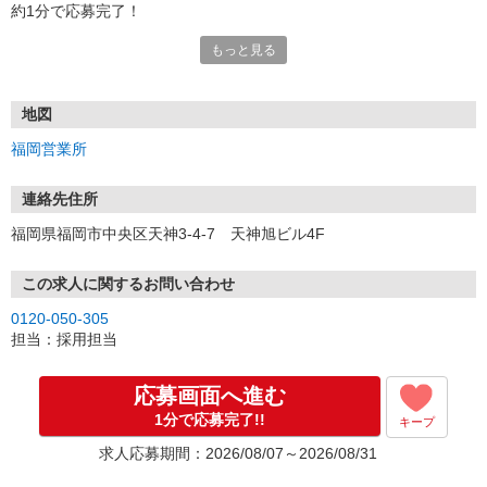
約1分で応募完了！
もっと見る
■電話応募の場合
電話応募も歓迎！（受付:10:00〜20:00）
土日祝も受付中♪
地図
【選考フロー】
福岡営業所
①応募から3営業日を目安に、メールorお電話でご連絡します。
②面接日時を決定！「0120」から始まる電話番号からご連絡します
★スマホでWEB面接（LINEなど）・出張面接・事務所面接と選べま
連絡先住所
す
福岡県福岡市中央区天神3-4-7 天神旭ビル4F
③面接実施（履歴書不要）
④勤務開始（スタート日は応相談）
※ご希望があれば、職場見学の調整もOKです！
この求人に関するお問い合わせ
0120-050-305
お気軽にご応募ください♪
担当：採用担当
応募画面へ進む
1分で応募完了!!
キープ
求人応募期間：2026/08/07～2026/08/31