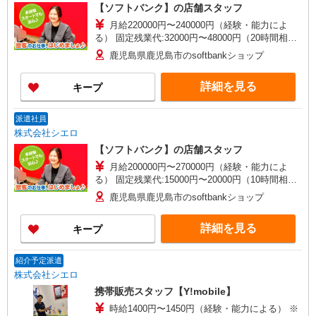
【ソフトバンク】の店舗スタッフ
月給220000円〜240000円（経験・能力によ
る） 固定残業代:32000円〜48000円（20時間相
当） ※時間外手当は時間外労働の有無にかかわら
鹿児島県鹿児島市のsoftbankショップ
ず、固定残業代として支給し、相当時間を超える
時間外労働分は法定どおり追加で支給します。 ※
詳細を見る
キープ
試用期間あり6ヶ月 ※残業代支給 ★交通費別途支
給（規定あり） ゜+゜・。○。・゜+゜・。
○。・゜+゜ 入社祝い金10万円支給(規定有) お友達
派遣社員
を紹介頂くと, インセンティブ支給(規定有) ゜・。
株式会社シエロ
○。・゜+゜・。○。・゜+゜
【ソフトバンク】の店舗スタッフ
月給200000円〜270000円（経験・能力によ
る） 固定残業代:15000円〜20000円（10時間相
当） ※職務手当との名称で、時間外労働の有無に
鹿児島県鹿児島市のsoftbankショップ
かかわらず、固定残業代として支給（役職と給与
に応じて計算。役職についていない正社員は
詳細を見る
キープ
20,000円を支給）。超過分の時間外労働は追加で
残業代を支給。 ※試用期間あり3ヶ月月給25万円
以上 ※残業代支給 ★交通費別途支給（規定あり）
紹介予定派遣
゜+゜・。○。・゜+゜・。○。・゜+゜ 入社祝い金
株式会社シエロ
10万円支給(規定有) お友達を紹介頂くと, インセン
携帯販売スタッフ【Y!mobile】
ティブ支給(規定有) ゜・。○。・゜+゜・。
○。・゜+゜
時給1400円〜1450円（経験・能力による） ※