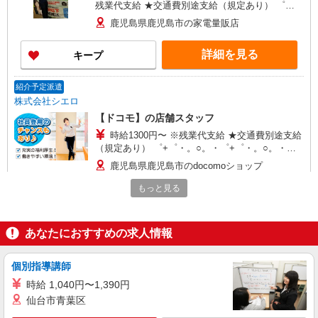
残業代支給 ★交通費別途支給（規定あり） ゜
+゜・。○。・゜+゜・。○。・゜+゜ 入社祝い金10
鹿児島県鹿児島市の家電量販店
万円支給(規定有) お友達を紹介頂くと, インセンテ
ィブ支給(規定有) ★月2回払い・週払い可能（規程
詳細を見る
キープ
有）★ ゜・。○。・゜+゜・。○。・゜+゜
紹介予定派遣
株式会社シエロ
【ドコモ】の店舗スタッフ
時給1300円〜 ※残業代支給 ★交通費別途支給
（規定あり） ゜+゜・。○。・゜+゜・。○。・゜
+゜ 入社祝い金10万円支給(規定有) お友達を紹介
鹿児島県鹿児島市のdocomoショップ
頂くと, インセンティブ支給(規定有) ★月2回払
い・週払い可能（規程有）★ ゜・。○。・゜
もっと見る
詳細を見る
キープ
+゜・。○。・゜+゜
派遣社員
あなたにおすすめの求人情報
株式会社シエロ
【docomo】人気機種に詳しくなれる携帯販売
個別指導講師
時給1350円〜1400円（経験・能力による） ※
時給 1,040円〜1,390円
残業代支給 ★交通費別途支給（規定あり） ゜
仙台市青葉区
+゜・。○。・゜+゜・。○。・゜+゜ 入社祝い金10
鹿児島県鹿児島市のdocomoショップ
万円支給(規定有) お友達を紹介頂くと, インセンテ