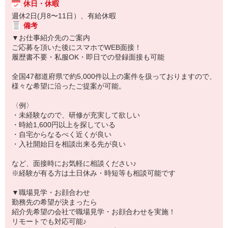
休日・休暇
週休2日(月8〜11日）、有給休暇
備考
▼お仕事紹介先のご案内
ご応募を頂いた後にスマホでWEB面接！
履歴書不要・私服OK・即日での登録面接も可能
全国47都道府県で約5,000件以上の案件を扱っておりますので、
様々な希望に沿ったご提案が可能。
〈例〉
・未経験なので、研修が充実して欲しい
・時給1,600円以上を探している
・自宅からなるべく近くが良い
・入社開始日を相談出来る先が良い
など、面接時にお気軽に相談ください♪
※経験が有る方は土日休み・時短等も相談可能です
▼職場見学・お顔合わせ
勤務先の希望が決まったら
紹介先希望の会社で職場見学・お顔合わせを実施！
リモートでも対応可能♪