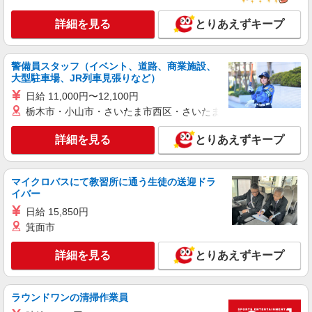
派遣社員
株式会社シエロ
詳細を見る
とりあえずキープ
【ソフトバンク】の店舗スタッフ
月給220000円〜240000円（経験・能力によ
る） 固定残業代:32000円〜48000円（20時間相
警備員スタッフ（イベント、道路、商業施設、
当） ※時間外手当は時間外労働の有無にかかわら
大型駐車場、JR列車見張りなど）
鹿児島県鹿児島市のsoftbankショップ
ず、固定残業代として支給し、相当時間を超える
日給 11,000円〜12,100円
時間外労働分は法定どおり追加で支給します。 ※
詳細を見る
栃木市・小山市・さいたま市西区・さいたま市岩槻区・久喜市・
キープ
試用期間あり6ヶ月 ※残業代支給 ★交通費別途支
給（規定あり） ゜+゜・。○。・゜+゜・。
○。・゜+゜ 入社祝い金10万円支給(規定有) お友達
詳細を見る
とりあえずキープ
紹介予定派遣
を紹介頂くと, インセンティブ支給(規定有) ゜・。
株式会社シエロ
○。・゜+゜・。○。・゜+゜
【ソフトバンク】の店舗スタッフ
マイクロバスにて教習所に通う生徒の送迎ドラ
未経験：時給1250円〜 経験者：時給1300円〜
イバー
※残業代支給 ★交通費別途支給（規定あり） ゜
日給 15,850円
+゜・。○。・゜+゜・。○。・゜+゜ 入社祝い金10
鹿児島県鹿児島市のsoftbankショップ
箕面市
万円支給(規定有) お友達を紹介頂くと, インセンテ
ィブ支給(規定有) ★月2回払い・週払い可能（規程
詳細を見る
キープ
有）★ ゜・。○。・゜+゜・。○。・゜+゜
詳細を見る
とりあえずキープ
派遣社員
株式会社シエロ
ラウンドワンの清掃作業員