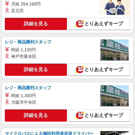
月給 254,160円
る） ※上記金額に時間外手当/インセンティブが加
足立区
算・賞与あり・時間外手当あり（平均残業時間：
鹿児島県鹿児島市の家電量販店
10h/月）・地域手当/職能手当あり・Workstyle支
援金（4000円/月）あり・実績によりインセンティ
詳細を見る
とりあえずキープ
詳細を見る
キープ
ブあり ★交通費別途支給（規定あり） ゜+゜・。
○。・゜+゜・。○。・゜+゜ 入社祝い金10万円支
給(規定有) お友達を紹介頂くと, インセンティブ支
派遣社員
レジ・商品陳列スタッフ
給(規定有) ゜・。○。・゜+゜・。○。・゜+゜
株式会社シエロ
時給 1,120円
【楽天モバイル】の店舗スタッフ
神戸市垂水区
月給：245250円〜319150円 （経験・能力によ
る） ＋賞与年2回＋インセンティブ ※残業代支給
詳細を見る
とりあえずキープ
★交通費別途支給（規定あり） ゜+゜・。○。・゜
鹿児島県鹿児島市の楽天モバイルショップ
+゜・。○。・゜+゜ 入社祝い金10万円支給(規定
有) お友達を紹介頂くと, インセンティブ支給(規定
詳細を見る
キープ
有) ゜・。○。・゜+゜・。○。・゜+゜
レジ・商品陳列スタッフ
時給 1,300円
大阪市中央区
詳細を見る
とりあえずキープ
マイクロバスによる施設利用者送迎ドライバー