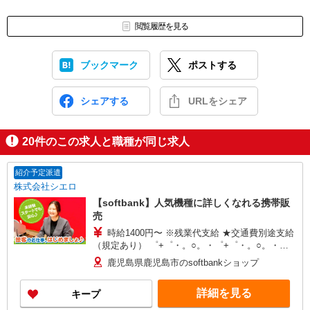
閲覧履歴を見る
ブックマーク
ポストする
シェアする
URLをシェア
20
件のこの求人と職種が同じ求人
紹介予定派遣
株式会社シエロ
【softbank】人気機種に詳しくなれる携帯販
売
時給1400円〜 ※残業代支給 ★交通費別途支給
（規定あり） ゜+゜・。○。・゜+゜・。○。・゜
+゜ 入社祝い金10万円支給(規定有) お友達を紹介
鹿児島県鹿児島市のsoftbankショップ
頂くと, インセンティブ支給(規定有) ★月2回払
い・週払い可能（規程有）★ ゜・。○。・゜
詳細を見る
キープ
+゜・。○。・゜+゜