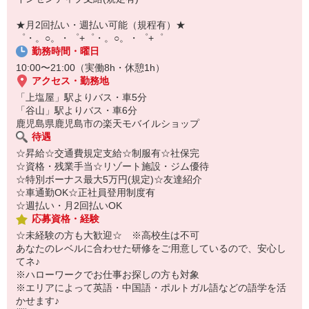
【スマホ面接実施中】
￣￣￣￣￣￣￣￣￣
★月2回払い・週払い可能（規程有）★
自宅に居ながらスマホでカンタン面接OK！
゜・。○。・゜+゜・。○。・゜+゜
オンライン面談なのでスピード対応。
勤務時間・曜日
10:00〜21:00（実働8h・休憩1h）
アクセス・勤務地
「上塩屋」駅よりバス・車5分
「谷山」駅よりバス・車6分
鹿児島県鹿児島市の楽天モバイルショップ
待遇
☆昇給☆交通費規定支給☆制服有☆社保完
☆資格・残業手当☆リゾート施設・ジム優待
☆特別ボーナス最大5万円(規定)☆友達紹介
☆車通勤OK☆正社員登用制度有
☆週払い・月2回払いOK
応募資格・経験
☆未経験の方も大歓迎☆ ※高校生は不可
あなたのレベルに合わせた研修をご用意しているので、安心し
てネ♪
※ハローワークでお仕事お探しの方も対象
※エリアによって英語・中国語・ポルトガル語などの語学を活
かせます♪