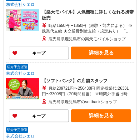
給(規定有) ゜・。○。・゜+゜・。○。・゜+゜
株式会社シエロ
【楽天モバイル】人気機種に詳しくなれる携帯
販売
時給1650円〜1850円（経験・能力による） ※
残業代支給 ★交通費別途支給（規定あり） ゜
+゜・。○。・゜+゜・。○。・゜+゜ 入社祝い金10
鹿児島県鹿児島市の楽天モバイルショップ
万円支給(規定有) お友達を紹介頂くと, インセンテ
ィブ支給(規定有) ★月2回払い・週払い可能（規程
詳細を見る
キープ
有）★ ゜・。○。・゜+゜・。○。・゜+゜
紹介予定派遣
株式会社シエロ
【ソフトバンク】の店舗スタッフ
月給209721円〜256438円 固定残業代:26331
円〜33098円（20時間相当） ※時間外手当は時間
外労働の有無にかかわらず、固定残業代として支
鹿児島県鹿児島市のsoftbankショップ
給し、相当時間を超える時間外労働分は法定どお
り追加で支給します。 ※試用期間あり3ヶ月円〜
詳細を見る
キープ
※残業代支給 ★交通費別途支給（規定あり） ゜
+゜・。○。・゜+゜・。○。・゜+゜ 入社祝い金10
万円支給(規定有) お友達を紹介頂くと, インセンテ
紹介予定派遣
ィブ支給(規定有) ゜・。○。・゜+゜・。○。・゜
株式会社シエロ
+゜