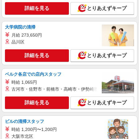
詳細を見る
キープ
有）★ ゜・。○。・゜+゜・。○。・゜+゜
詳細を見る
とりあえずキープ
紹介予定派遣
株式会社シエロ
大学病院の清掃
人気機種に詳しくなれる携帯販売【docomo】
月給 273,650円
時給1400円〜1600円（経験・能力による） ※
品川区
残業代支給 ★交通費別途支給（規定あり） ゜
+゜・。○。・゜+゜・。○。・゜+゜ 入社祝い金10
鹿児島県鹿児島市の家電量販店
万円支給(規定有) お友達を紹介頂くと, インセンテ
詳細を見る
とりあえずキープ
ィブ支給(規定有) ★月2回払い・週払い可能（規程
詳細を見る
キープ
有）★ ゜・。○。・゜+゜・。○。・゜+゜
ベルク各店での店内スタッフ
紹介予定派遣
時給 1,065円
株式会社シエロ
古河市・佐野市・前橋市・高崎市・伊勢崎市・太田市・館林市・
【楽天モバイル】の店舗スタッフ
月給：245250円〜319150円 ＋賞与年2回＋イ
詳細を見る
とりあえずキープ
ンセンティブ ※経験・能力による ※残業代支給
★交通費別途支給（規定あり） ゜+゜・。○。・゜
鹿児島県鹿児島市の楽天モバイルショップ
+゜・。○。・゜+゜ 入社祝い金10万円支給(規定
ビルの清掃スタッフ
有) お友達を紹介頂くと, インセンティブ支給(規定
詳細を見る
キープ
有) ゜・。○。・゜+゜・。○。・゜+゜
時給 1,200円〜1,200円
大阪市北区