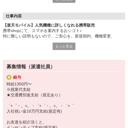
大手キャリアの店舗勤務なので安心・安定！
一度身に着けた知識は、
ずっと先まで役に立ちます！
仕事内容
【楽天モバイル】人気機種に詳しくなれる携帯販売
丁寧な研修もあるので、
携帯shopにて、スマホを案内するおシゴト♪
みなさんから働きやすいと好評です♪
特に難しい説明もないので、ご安心を。新規契約、機種変更、
最新アプリ事情やお得なプラン、
各種料金プランのご相談対応・ご提案などをお願いします。
スマホの裏ワザを学べるチャンス♪
もっと見る
初めての方でも安心♪
【選べるお仕事いろいろ】
あなた専属のコーディネーターが親切・丁寧にフォローするので、
￣￣￣￣￣￣￣￣￣￣￣
満足度◎
▼オフィスワーク
募集情報（派遣社員）
事務、経理、データ入力、コールセンター、受付
■携帯やインターネット販売業務
▼工場・製造・軽作業系
給与
docomo(ドコモ)/au(エーユー)・KDDI/softbank(ソフトバンク)など
機械/食品製造・梱包・仕分け・加工・組立・検査
時給1350円〜
の大手キャリアから
▼美容系
※残業代支給
ワイモバイル(Y!mobille)、楽天モバイル、UQなど格安スマホまで幅
眉毛サロンのアイブロウ・ネイリスト・エステ
★交通費別途支給（規定あり）
広く紹介可能♪
▼営業・販売
人気のApple（アップル）店舗もございます！
法人営業・アパレル販売・個別指導塾・人材紹介
゜+゜・。○。・゜+゜・。○。・゜+゜
▼人気案件も多数♪
入社祝い金10万円支給(規定有)
短期・期間限定・オープニング・官公庁案件
上場/優良/大手企業など
お友達を紹介頂くと,
インセンティブ支給(規定有)