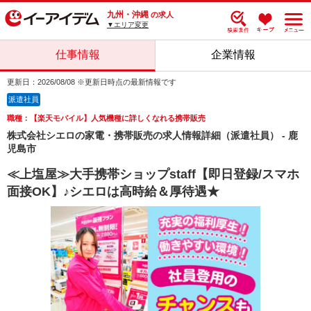
九州・沖縄
の求人
▼エリア変更
仕事情報
企業情報
更新日：2026/08/08 ※更新日時点の最新情報です
派遣社員
職種：【楽天モバイル】人気機種に詳しくなれる携帯販売
株式会社シエロの家電・携帯販売の求人情報詳細（派遣社員） - 鹿
児島市
≪上塩屋≫大手携帯ショップstaff【即日登録/スマホ
面接OK】♪シエロは高時給＆厚待遇★