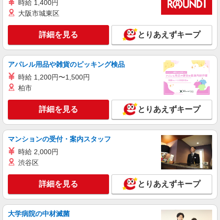
【ソフトバンク】の店舗スタッフ
時給 1,400円
未経験：時給1250円〜 経験者：時給1300円〜
大阪市城東区
※残業代支給 ★交通費別途支給（規定あり） ゜
+゜・。○。・゜+゜・。○。・゜+゜ 入社祝い金10
鹿児島県鹿児島市のsoftbankショップ
詳細を見る
とりあえずキープ
万円支給(規定有) お友達を紹介頂くと, インセンテ
ィブ支給(規定有) ★月2回払い・週払い可能（規程
詳細を見る
キープ
有）★ ゜・。○。・゜+゜・。○。・゜+゜
アパレル用品や雑貨のピッキング検品
時給 1,200円〜1,500円
紹介予定派遣
株式会社シエロ
柏市
【softbank】人気機種に詳しくなれる携帯販
売
詳細を見る
とりあえずキープ
未経験：時給1250円〜 経験者：時給1300円〜
※残業代支給 ★交通費別途支給（規定あり） ゜
+゜・。○。・゜+゜・。○。・゜+゜ 入社祝い金10
マンションの受付・案内スタッフ
鹿児島県鹿児島市のsoftbankショップ
万円支給(規定有) お友達を紹介頂くと, インセンテ
時給 2,000円
ィブ支給(規定有) ★月2回払い・週払い可能（規程
渋谷区
詳細を見る
キープ
有）★ ゜・。○。・゜+゜・。○。・゜+゜
詳細を見る
とりあえずキープ
紹介予定派遣
株式会社シエロ
携帯販売スタッフ【softbank】
大学病院の中材滅菌
月給231500円〜256500円（経験・能力によ