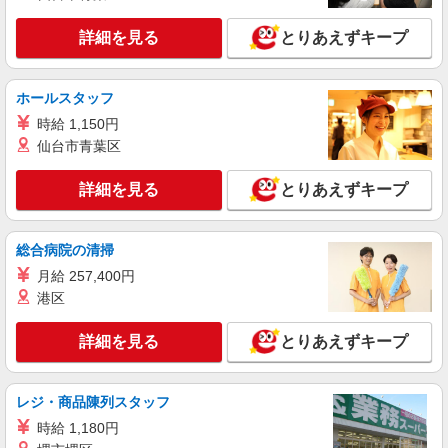
詳細を見る
キープ
有）★ ゜・。○。・゜+゜・。○。・゜+゜
詳細を見る
とりあえずキープ
派遣社員
株式会社シエロ
ホールスタッフ
携帯販売スタッフ【楽天モバイル】
時給 1,150円
日給11200円〜 ※時給1400円相当 ※残業代支
給 ★交通費別途支給（規定あり） ゜+゜・。
仙台市青葉区
○。・゜+゜・。○。・゜+゜ 入社祝い金10万円支
鹿児島県鹿児島市の家電量販店
給(規定有) お友達を紹介頂くと, インセンティブ支
詳細を見る
とりあえずキープ
給(規定有) ★月2回払い・週払い可能（規程有）★
詳細を見る
キープ
゜・。○。・゜+゜・。○。・゜+゜
総合病院の清掃
紹介予定派遣
月給 257,400円
株式会社シエロ
港区
【softbank】の携帯販売スタッフ
月給209721円〜256438円 固定残業代:26331
詳細を見る
とりあえずキープ
円〜33098円（20時間相当） ※時間外手当は時間
外労働の有無にかかわらず、固定残業代として支
鹿児島県鹿児島市のsoftbankショップ
給し、相当時間を超える時間外労働分は法定どお
り追加で支給します。 ※試用期間あり3ヶ月円〜
レジ・商品陳列スタッフ
詳細を見る
キープ
※残業代支給 ★交通費別途支給（規定あり） ゜
時給 1,180円
+゜・。○。・゜+゜・。○。・゜+゜ 入社祝い金10