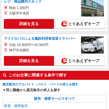
レジ・商品陳列スタッフ
残業代支給 ★交通費別途支給（規定あり） ゜
時給 1,300円
+゜・。○。・゜+゜・。○。・゜+゜ 入社祝い金10
鹿児島県鹿児島市の楽天モバイルショップ
万円支給(規定有) お友達を紹介頂くと, インセンテ
大阪市中央区
ィブ支給(規定有) ★月2回払い・週払い可能（規程
詳細を見る
キープ
有）★ ゜・。○。・゜+゜・。○。・゜+゜
詳細を見る
とりあえずキープ
派遣社員
株式会社シエロ
マイクロバスによる施設利用者送迎ドライバー
【楽天モバイル】人気機種に詳しくなれる携帯
日給 10,900円〜10,900円
販売
神戸市須磨区
時給1650円〜1850円（経験・能力による） ※
残業代支給 ★交通費別途支給（規定あり） ゜
詳細を見る
とりあえずキープ
+゜・。○。・゜+゜・。○。・゜+゜ 入社祝い金10
鹿児島県鹿児島市の楽天モバイルショップ
万円支給(規定有) お友達を紹介頂くと, インセンテ
ィブ支給(規定有) ★月2回払い・週払い可能（規程
詳細を見る
キープ
このお仕事に関連する条件で探す
有）★ ゜・。○。・゜+゜・。○。・゜+゜
鹿児島市のアルバイト・バイト・パートの求人を探す
同じ職種から鹿児島市の求人を探す
販売・接客サービスすべて
家電・携帯販売