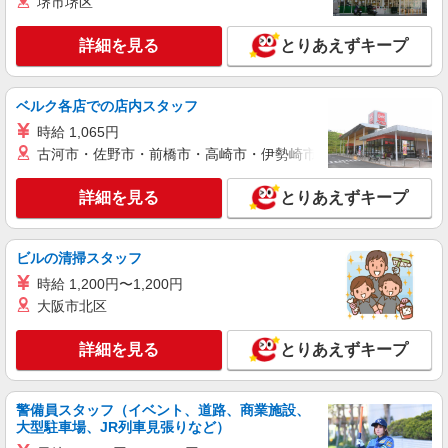
堺市堺区
万円支給(規定有) お友達を紹介頂くと, インセンテ
紹介予定派遣
ィブ支給(規定有) ゜・。○。・゜+゜・。○。・゜
株式会社シエロ
+゜
詳細を見る
とりあえずキープ
人気機種に詳しくなれる携帯販売
【Y!mobile】
時給1400円〜 ※残業代支給 ★交通費別途支給
ベルク各店での店内スタッフ
（規定あり） ゜+゜・。○。・゜+゜・。○。・゜
時給 1,065円
+゜ 入社祝い金10万円支給(規定有) お友達を紹介
鹿児島県鹿児島市
頂くと, インセンティブ支給(規定有) ★月2回払
古河市・佐野市・前橋市・高崎市・伊勢崎市・太田市・館林市・
い・週払い可能（規程有）★ ゜・。○。・゜
詳細を見る
キープ
+゜・。○。・゜+゜
詳細を見る
とりあえずキープ
紹介予定派遣
株式会社シエロ
ビルの清掃スタッフ
【楽天モバイル】の店舗スタッフ
時給 1,200円〜1,200円
月給：245250円〜319150円 ＋賞与年2回＋イ
大阪市北区
ンセンティブ ※経験・能力による ※残業代支給
★交通費別途支給（規定あり） ゜+゜・。○。・゜
鹿児島県鹿児島市の楽天モバイルショップ
詳細を見る
とりあえずキープ
+゜・。○。・゜+゜ 入社祝い金10万円支給(規定
有) お友達を紹介頂くと, インセンティブ支給(規定
詳細を見る
キープ
有) ゜・。○。・゜+゜・。○。・゜+゜
警備員スタッフ（イベント、道路、商業施設、
大型駐車場、JR列車見張りなど）
派遣社員