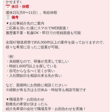
かせます♪
休日・休暇
週休2日(月8〜11日）、有給休暇
備考
▼お仕事紹介先のご案内
ご応募を頂いた後にスマホでWEB面接！
履歴書不要・私服OK・即日での登録面接も可能
全国47都道府県で約5,000件以上の案件を扱っておりますので、
様々な希望に沿ったご提案が可能。
〈例〉
・未経験なので、研修が充実して欲しい
・時給1,600円以上を探している
・自宅からなるべく近くが良い
・入社開始日を相談出来る先が良い
など、面接時にお気軽に相談ください♪
※経験が有る方は土日休み・時短等も相談可能です
▼職場見学・お顔合わせ
勤務先の希望が決まったら
紹介先希望の会社で職場見学・お顔合わせを実施！