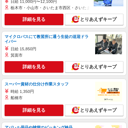
株式会社シエロ
日給 11,000円〜12,100円
栃木市・小山市・さいたま市西区・さいたま市岩槻区・久喜市・
【楽天モバイル】人気機種に詳しくなれる携帯
販売
詳細を見る
とりあえずキープ
時給1350円〜 ※残業代支給 ★交通費別途支給
（規定あり） ゜+゜・。○。・゜+゜・。○。・゜
+゜ 入社祝い金10万円支給(規定有) お友達を紹介
鹿児島県鹿児島市の楽天モバイルショップ
頂くと, インセンティブ支給(規定有) ★月2回払
マイクロバスにて教習所に通う生徒の送迎ドラ
い・週払い可能（規程有）★ ゜・。○。・゜
イバー
詳細を見る
キープ
+゜・。○。・゜+゜
日給 15,850円
箕面市
派遣社員
株式会社シエロ
詳細を見る
とりあえずキープ
【docomo】の携帯販売スタッフ
時給1300円〜1400円（経験・能力による） ※
残業代支給 ★交通費別途支給（規定あり） ゜
スーパー資材の仕分け作業スタッフ
+゜・。○。・゜+゜・。○。・゜+゜ 入社祝い金10
鹿児島県鹿児島市のdocomoショップ
時給 1,350円
万円支給(規定有) お友達を紹介頂くと, インセンテ
船橋市
ィブ支給(規定有) ★月2回払い・週払い可能（規程
詳細を見る
キープ
有）★ ゜・。○。・゜+゜・。○。・゜+゜
詳細を見る
とりあえずキープ
派遣社員
株式会社シエロ
アパレル用品や雑貨のピッキング検品