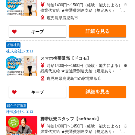
時給1400円〜1500円（経験・能力による） ※
残業代支給 ★交通費別途支給（規定あり） ゜
+゜・。○。・゜+゜・。○。・゜+゜ 入社祝い金10
鹿児島県鹿児島市
万円支給(規定有) お友達を紹介頂くと, インセンテ
ィブ支給(規定有) ★月2回払い・週払い可能（規程
詳細を見る
キープ
有）★ ゜・。○。・゜+゜・。○。・゜+゜
派遣社員
株式会社シエロ
スマホ携帯販売【ドコモ】
時給1400円〜1600円（経験・能力による） ※
残業代支給 ★交通費別途支給（規定あり） ゜
+゜・。○。・゜+゜・。○。・゜+゜ 入社祝い金10
鹿児島県鹿児島市の家電量販店
万円支給(規定有) お友達を紹介頂くと, インセンテ
ィブ支給(規定有) ★月2回払い・週払い可能（規程
詳細を見る
キープ
有）★ ゜・。○。・゜+゜・。○。・゜+゜
紹介予定派遣
株式会社シエロ
携帯販売スタッフ【softbank】
時給1400円〜1450円（経験・能力による） ※
残業代支給 ★交通費別途支給（規定あり） ゜