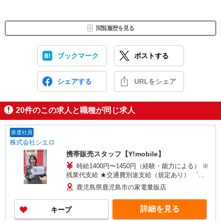
閲覧履歴を見る
ブックマーク
ポストする
シェアする
URLをシェア
20
件のこの求人と職種が同じ求人
派遣社員
株式会社シエロ
携帯販売スタッフ【Y!mobile】
時給1400円〜1450円（経験・能力による） ※
残業代支給 ★交通費別途支給（規定あり） ゜
+゜・。○。・゜+゜・。○。・゜+゜ 入社祝い金10
鹿児島県鹿児島市の家電量販店
万円支給(規定有) お友達を紹介頂くと, インセンテ
ィブ支給(規定有) ★月2回払い・週払い可能（規程
詳細を見る
キープ
有）★ ゜・。○。・゜+゜・。○。・゜+゜