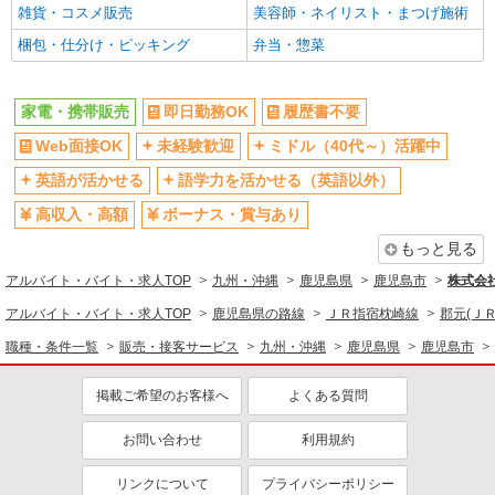
雑貨・コスメ販売
美容師・ネイリスト・まつげ施術
梱包・仕分け・ピッキング
弁当・惣菜
家電・携帯販売
即日勤務OK
履歴書不要
Web面接OK
未経験歓迎
ミドル（40代～）活躍中
英語が活かせる
語学力を活かせる（英語以外）
高収入・高額
ボーナス・賞与あり
もっと見る
アルバイト・バイト・求人TOP
九州・沖縄
鹿児島県
鹿児島市
株式会
アルバイト・バイト・求人TOP
鹿児島県の路線
ＪＲ指宿枕崎線
郡元(ＪＲ
職種・条件一覧
販売・接客サービス
九州・沖縄
鹿児島県
鹿児島市
掲載ご希望のお客様へ
よくある質問
お問い合わせ
利用規約
リンクについて
プライバシーポリシー