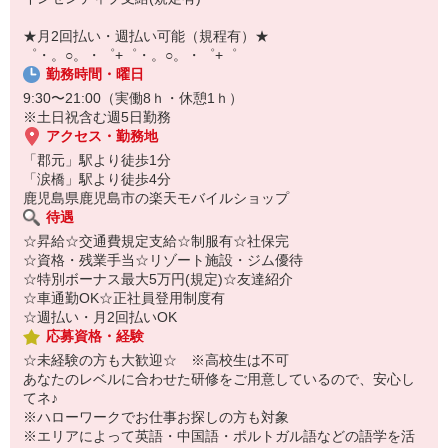
￣￣￣￣￣￣￣￣￣
自宅に居ながらスマホでカンタン面接OK！
★月2回払い・週払い可能（規程有）★
オンライン面談なのでスピード対応。
゜・。○。・゜+゜・。○。・゜+゜
勤務時間・曜日
9:30〜21:00（実働8ｈ・休憩1ｈ）
※土日祝含む週5日勤務
アクセス・勤務地
「郡元」駅より徒歩1分
「涙橋」駅より徒歩4分
鹿児島県鹿児島市の楽天モバイルショップ
待遇
☆昇給☆交通費規定支給☆制服有☆社保完
☆資格・残業手当☆リゾート施設・ジム優待
☆特別ボーナス最大5万円(規定)☆友達紹介
☆車通勤OK☆正社員登用制度有
☆週払い・月2回払いOK
応募資格・経験
☆未経験の方も大歓迎☆ ※高校生は不可
あなたのレベルに合わせた研修をご用意しているので、安心し
てネ♪
※ハローワークでお仕事お探しの方も対象
※エリアによって英語・中国語・ポルトガル語などの語学を活