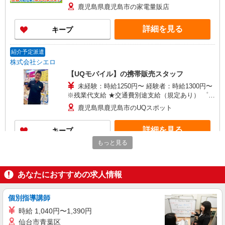
+゜・。○。・゜+゜・。○。・゜+゜ 入社祝い金10
鹿児島県鹿児島市の家電量販店
万円支給(規定有) お友達を紹介頂くと, インセンテ
ィブ支給(規定有) ★月2回払い・週払い可能（規程
詳細を見る
キープ
有）★ ゜・。○。・゜+゜・。○。・゜+゜
紹介予定派遣
株式会社シエロ
【UQモバイル】の携帯販売スタッフ
未経験：時給1250円〜 経験者：時給1300円〜
※残業代支給 ★交通費別途支給（規定あり） ゜
+゜・。○。・゜+゜・。○。・゜+゜ 入社祝い金10
鹿児島県鹿児島市のUQスポット
万円支給(規定有) お友達を紹介頂くと, インセンテ
ィブ支給(規定有) ★月2回払い・週払い可能（規程
詳細を見る
キープ
有）★ ゜・。○。・゜+゜・。○。・゜+゜
もっと見る
紹介予定派遣
株式会社シエロ
あなたにおすすめの求人情報
【docomo】の携帯販売スタッフ
時給1350円〜1400円（経験・能力による） ※
残業代支給 ★交通費別途支給（規定あり） ゜
個別指導講師
+゜・。○。・゜+゜・。○。・゜+゜ 入社祝い金10
鹿児島県鹿児島市のdocomoショップ
時給 1,040円〜1,390円
万円支給(規定有) お友達を紹介頂くと, インセンテ
仙台市青葉区
ィブ支給(規定有) ★月2回払い・週払い可能（規程