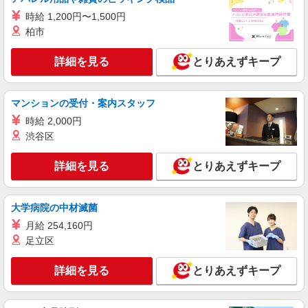
携帯販売スタッフ【softbank】
時給 1,200円〜1,500円
時給1400円〜1450円（経験・能力による） ※
残業代支給 ★交通費別途支給（規定あり） ゜
柏市
+゜・。○。・゜+゜・。○。・゜+゜ 入社祝い金10
鹿児島県鹿児島市の家電量販店
万円支給(規定有) お友達を紹介頂くと, インセンテ
詳細を見る
とりあえずキープ
ィブ支給(規定有) ★月2回払い・週払い可能（規程
詳細を見る
キープ
有）★ ゜・。○。・゜+゜・。○。・゜+゜
マンションの受付・案内スタッフ
紹介予定派遣
時給 2,000円
株式会社シエロ
渋谷区
携帯販売スタッフ【Y!mobile】
時給1400円〜1450円（経験・能力による） ※
詳細を見る
とりあえずキープ
残業代支給 ★交通費別途支給（規定あり） ゜
+゜・。○。・゜+゜・。○。・゜+゜ 入社祝い金10
鹿児島県鹿児島市の家電量販店
万円支給(規定有) お友達を紹介頂くと, インセンテ
ィブ支給(規定有) ★月2回払い・週払い可能（規程
大学病院の中材滅菌
詳細を見る
キープ
有）★ ゜・。○。・゜+゜・。○。・゜+゜
月給 254,160円
足立区
紹介予定派遣
株式会社シエロ
詳細を見る
とりあえずキープ
【楽天モバイル】人気機種に詳しくなれる携帯
販売
時給1650円〜1850円（経験・能力による） ※