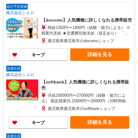
紹介予定派遣
株式会社シエロ
【docomo】人気機種に詳しくなれる携帯販売
時給1350円〜1400円（経験・能力による） ※
残業代支給 ★交通費別途支給（規定あり） ゜
+゜・。○。・゜+゜・。○。・゜+゜ 入社祝い金10
鹿児島県鹿児島市のdocomoショップ
万円支給(規定有) お友達を紹介頂くと, インセンテ
ィブ支給(規定有) ★月2回払い・週払い可能（規程
詳細を見る
キープ
有）★ ゜・。○。・゜+゜・。○。・゜+゜
派遣社員
株式会社シエロ
【softbank】人気機種に詳しくなれる携帯販
売
月給200000円〜270000円（経験・能力によ
る） 固定残業代:15000円〜20000円（10時間相
当） ※職務手当との名称で、時間外労働の有無に
鹿児島県鹿児島市のsoftbankショップ
かかわらず、固定残業代として支給（役職と給与
に応じて計算。役職についていない正社員は
詳細を見る
キープ
20,000円を支給）。超過分の時間外労働は追加で
残業代を支給。 ※試用期間あり3ヶ月月給25万円
以上 ※残業代支給 ★交通費別途支給（規定あり）
派遣社員