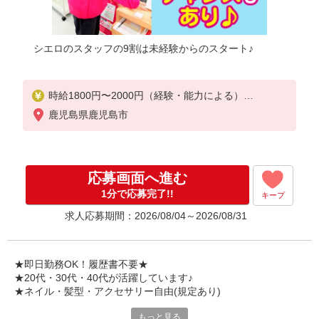
シエロのスタッフの9割は未経験からのスタート♪
時給1800円〜2000円（経験・能力による）
※残業代支給
鹿児島県鹿児島市
★交通費別途支給（規定あり）
゜+゜・。○。・゜+゜・。○。・゜+゜
入社祝い金10万円支給(規定有)
応募画面へ進む
お友達を紹介頂くと,
1分で応募完了!!
キープ
インセンティブ支給(規定有)
求人応募期間：2026/08/04～2026/08/31
★月2回払い・週払い可能（規程有）★
゜・。○。・゜+゜・。○。・゜+゜
★即日勤務OK！履歴書不要★
★20代・30代・40代が活躍しています♪
★ネイル・髪型・アクセサリー自由(規定あり)
もっと見る
新しい機種やプラン。