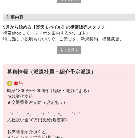
日々変わる専門知識を覚えるのはやっぱり大変。
でも心配ご無用！
仕事内容
シエロのご紹介するお店は、チームワークが良く
9月から始める【楽天モバイル】の携帯販売スタッフ
お互いに教え合ったり、フォローしあったりする
携帯shopにて、スマホを案内するおシゴト♪
和気あいあいとした人間関係がある店舗ばかり！
特に難しい説明もないので、ご安心を。新規契約、機種変更、
皆で一緒にステップアップしましょう♪
各種料金プランのご相談対応・ご提案などをお願いします。
もっと見る
【選べるお仕事いろいろ】
初めての方でも安心♪
￣￣￣￣￣￣￣￣￣￣￣
あなた専属のコーディネーターが親切・丁寧にフォローするので、
▼オフィスワーク
満足度◎
事務、経理、データ入力、コールセンター、受付
募集情報（派遣社員・紹介予定派遣）
▼工場・製造・軽作業系
■携帯やインターネット販売業務
機械/食品製造・梱包・仕分け・加工・組立・検査
給与
docomo(ドコモ)/au(エーユー)・KDDI/softbank(ソフトバンク)など
▼美容系
時給1800円〜2000円（経験・能力による）
の大手キャリアから
眉毛サロンのアイブロウ・ネイリスト・エステ
※残業代支給
ワイモバイル(Y!mobille)、楽天モバイル、UQなど格安スマホまで幅
▼営業・販売
★交通費別途支給（規定あり）
広く紹介可能♪
法人営業・アパレル販売・個別指導塾・人材紹介
人気のApple（アップル）店舗もございます！
▼人気案件も多数♪
゜+゜・。○。・゜+゜・。○。・゜+゜
短期・期間限定・オープニング・官公庁案件
入社祝い金10万円支給(規定有)
上場/優良/大手企業など
お友達を紹介頂くと,
【スマホ面接実施中】
インセンティブ支給(規定有)