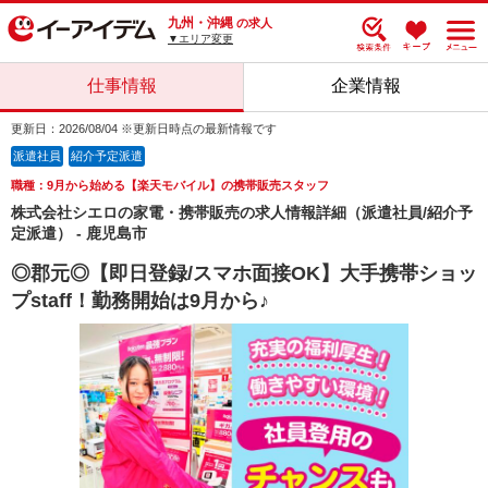
九州・沖縄
の求人
▼エリア変更
仕事情報
企業情報
更新日：2026/08/04 ※更新日時点の最新情報です
派遣社員
紹介予定派遣
職種：9月から始める【楽天モバイル】の携帯販売スタッフ
株式会社シエロの家電・携帯販売の求人情報詳細（派遣社員/紹介予
定派遣） - 鹿児島市
◎郡元◎【即日登録/スマホ面接OK】大手携帯ショッ
プstaff！勤務開始は9月から♪