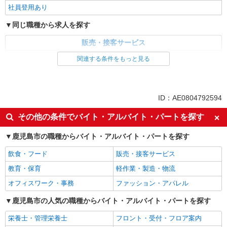
社員登用あり
同じ職種から求人を探す
販売・接客サービス
家電・携帯販売
関連する条件をもっと見る
同じ特徴から求人を探す
未経験歓迎
ミドル（40代～）活躍中
ID：AE0804792594
英語が活かせる
ボーナス・賞与あり
その他の条件でバイト・アルバイト・パートを探す
日払い
車通勤OK
鹿児島市の職種からバイト・アルバイト・パートを探す
交通費支給
社会保険あり
社員登用あり
飲食・フード
販売・接客サービス
教育・保育
軽作業・製造・物流
オフィスワーク・事務
ファッション・アパレル
鹿児島市の人気の職種からバイト・アルバイト・パートを探す
栄養士・管理栄養士
フロント・受付・フロア案内