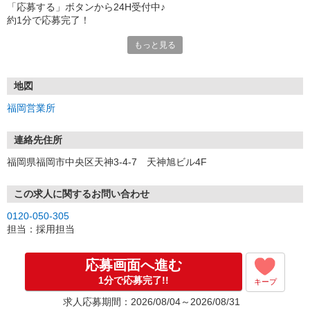
「応募する」ボタンから24H受付中♪
約1分で応募完了！
もっと見る
■電話応募の場合
電話応募も歓迎！（受付:10:00〜20:00）
土日祝も受付中♪
地図
【選考フロー】
福岡営業所
①応募から3営業日を目安に、メールorお電話でご連絡します。
②面接日時を決定！「0120」から始まる電話番号からご連絡します
★スマホでWEB面接（LINEなど）・出張面接・事務所面接と選べま
連絡先住所
す
福岡県福岡市中央区天神3-4-7 天神旭ビル4F
③面接実施（履歴書不要）
④勤務開始（スタート日は応相談）
※ご希望があれば、職場見学の調整もOKです！
この求人に関するお問い合わせ
0120-050-305
お気軽にご応募ください♪
担当：採用担当
応募画面へ進む
1分で応募完了!!
キープ
求人応募期間：2026/08/04～2026/08/31