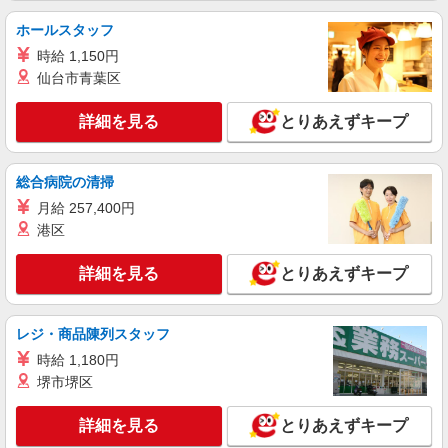
ホールスタッフ
詳細を見る
キープ
時給 1,150円
仙台市青葉区
派遣社員
日研トータルソーシング株式会社（お仕事No.10A599）
詳細を見る
とりあえずキープ
自動車の組立・溶接・塗装・検査・部品供給な
ど
月給270000円 別途交通費支給 ＜月収＞
総合病院の清掃
358000円以上可 月給270000円＋休出2165円×16H
＋深夜433円×30H＋交替手当41000円
月給 257,400円
福岡県京都郡苅田町新浜町
港区
詳細を見る
キープ
詳細を見る
とりあえずキープ
派遣社員
株式会社綜合キャリアオプション（1314VJ0805G68★85-S-T2）
レジ・商品陳列スタッフ
自動車シートの組立・目視検査/日払いOK
時給 1,180円
時給1,850円 交通費：既定支給
堺市堺区
福岡県京都郡苅田町
詳細を見る
とりあえずキープ
詳細を見る
キープ