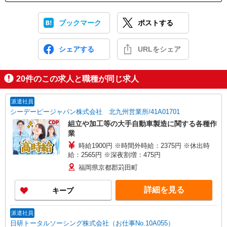
ブックマーク
ポストする
シェアする
URLをシェア
20
件のこの求人と職種が同じ求人
派遣社員
シーデーピージャパン株式会社 北九州営業所/41A01701
組立や加工等の大手自動車製造に関する各種作
業
時給1900円 ※時間外時給：2375円 ※休出時
給：2565円 ※深夜割増：475円
福岡県京都郡苅田町
詳細を見る
キープ
派遣社員
日研トータルソーシング株式会社（お仕事No.10A055）