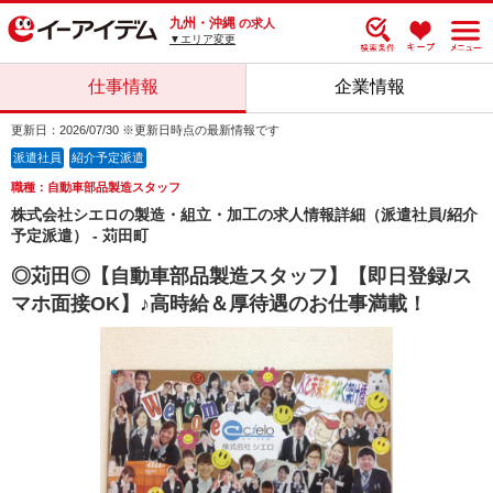
九州・沖縄
の求人
▼エリア変更
仕事情報
企業情報
更新日：2026/07/30 ※更新日時点の最新情報です
派遣社員
紹介予定派遣
職種：自動車部品製造スタッフ
株式会社シエロの製造・組立・加工の求人情報詳細（派遣社員/紹介
予定派遣） - 苅田町
◎苅田◎【自動車部品製造スタッフ】【即日登録/ス
マホ面接OK】♪高時給＆厚待遇のお仕事満載！