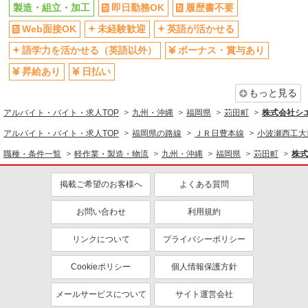
製造・組立・加工
即日勤務OK
履歴書不要
Web面接OK
未経験歓迎
英語が活かせる
語学力を活かせる（英語以外）
ボーナス・賞与あり
昇給あり
日払い
もっと見る
アルバイト・バイト・求人TOP
九州・沖縄
福岡県
苅田町
株式会社シ
アルバイト・バイト・求人TOP
福岡県の路線
ＪＲ日豊本線
小波瀬西工大
職種・条件一覧
軽作業・製造・物流
九州・沖縄
福岡県
苅田町
株式
掲載ご希望のお客様へ
よくある質問
お問い合わせ
利用規約
リンクについて
プライバシーポリシー
Cookieポリシー
個人情報保護方針
メールサービスについて
サイト運営会社