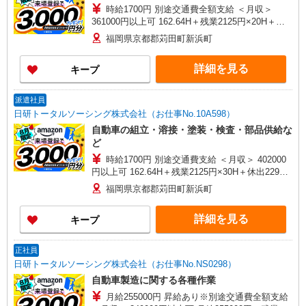
時給1700円 別途交通費全額支給 ＜月収＞
361000円以上可 162.64H＋残業2125円×20H＋休
出2125円×8H＋深夜425円×60H
福岡県京都郡苅田町新浜町
詳細を見る
キープ
派遣社員
日研トータルソーシング株式会社（お仕事No.10A598）
自動車の組立・溶接・塗装・検査・部品供給な
ど
時給1700円 別途交通費支給 ＜月収＞ 402000
円以上可 162.64H＋残業2125円×30H＋休出2295
円×16H＋深夜425円×60H
福岡県京都郡苅田町新浜町
詳細を見る
キープ
正社員
日研トータルソーシング株式会社（お仕事No.NS0298）
自動車製造に関する各種作業
月給255000円 昇給あり※別途交通費全額支給