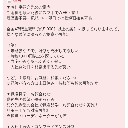
備考
▼お仕事紹介先のご案内
ご応募を頂いた後にスマホでWEB面接！
履歴書不要・私服OK・即日での登録面接も可能
全国47都道府県で約5,000件以上の案件を扱っておりますので、
様々な希望に沿ったご提案が可能。
〈例〉
・未経験なので、研修が充実して欲しい
・時給1,600円以上を探している
・自宅からなるべく近くが良い
・入社開始日を相談出来る先が良い
など、面接時にお気軽に相談ください♪
※経験が有る方は土日休み・時短等も相談可能です
▼職場見学・お顔合わせ
勤務先の希望が決まったら
紹介先希望の会社で職場見学・お顔合わせを実施！
リモートでも対応可能♪
※担当のコーディネーターが同席
▼入社手続き・コンプライアンス研修