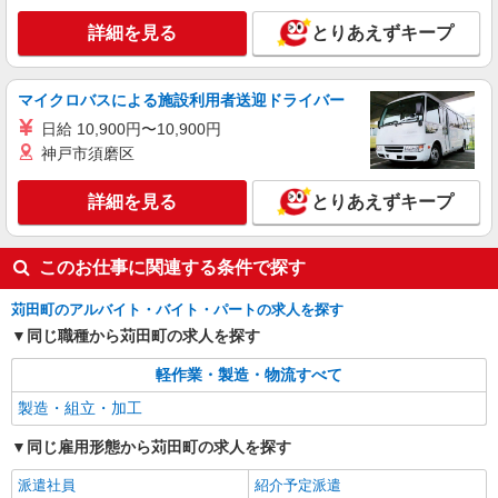
福岡県京都郡苅田町
詳細を見る
とりあえずキープ
詳細を見る
キープ
マイクロバスによる施設利用者送迎ドライバー
職業紹介
日給 10,900円〜10,900円
株式会社綜合キャリアオプション（1314VJ0805G69★1-N-T4）
神戸市須磨区
(紹)部品セット&ボタン押し
時給1,400円〜1,750円 ※経験・能力による
詳細を見る
とりあえずキープ
※時間外・深夜手当含む 交通費：既定支給
福岡県福岡県京都郡苅田町新浜町1番地3号
このお仕事に関連する条件で探す
詳細を見る
キープ
苅田町のアルバイト・バイト・パートの求人を探す
同じ職種から苅田町の求人を探す
軽作業・製造・物流すべて
製造・組立・加工
同じ雇用形態から苅田町の求人を探す
派遣社員
紹介予定派遣