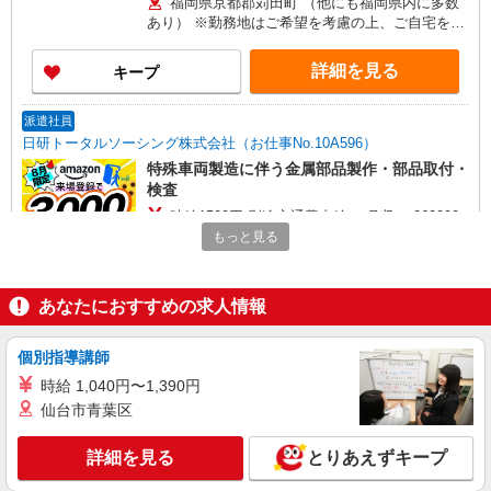
福岡県京都郡苅田町 （他にも福岡県内に多数
あり） ※勤務地はご希望を考慮の上、ご自宅を中
心に通勤時間120分圏内のエリアとなります。（転
勤なし）
詳細を見る
キープ
派遣社員
日研トータルソーシング株式会社（お仕事No.10A596）
特殊車両製造に伴う金属部品製作・部品取付・
検査
時給1500円 別途交通費支給 ＜月収＞ 262000
円以上可 162.24H＋残業1875円×10H
もっと見る
福岡県京都郡苅田町
あなたにおすすめの求人情報
詳細を見る
キープ
個別指導講師
契約社員
職業紹介
シーデーピージャパン株式会社 北九州営業所/41B03301
時給 1,040円〜1,390円
仙台市青葉区
自動車およびその部品の製造
時給1400円 ※時間外時給：1820円 ※休出時
詳細を見る
給：1960円 ※深夜割増：420円
とりあえずキープ
福岡県京都郡苅田町