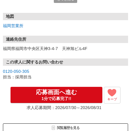
電話応募も歓迎！（受付:10:00〜20:00）
土日祝も受付中♪
地図
【選考フロー】
福岡営業所
①応募から3営業日を目安に、メールorお電話でご連絡します。
②面接日時を決定！「0120」から始まる電話番号からご連絡します
★スマホでWEB面接（LINEなど）・出張面接・事務所面接と選べま
連絡先住所
す
福岡県福岡市中央区天神3-4-7 天神旭ビル4F
③面接実施（履歴書不要）
④勤務開始（スタート日は応相談）
※ご希望があれば、職場見学の調整もOKです！
この求人に関するお問い合わせ
0120-050-305
お気軽にご応募ください♪
担当：採用担当
応募画面へ進む
1分で応募完了!!
キープ
求人応募期間：2026/07/30～2026/08/31
閲覧履歴を見る