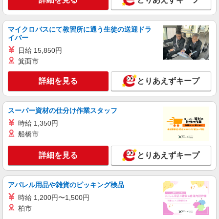
派遣社員
株式会社綜合キャリアオプション（1314VJ0805G68★73-S-T2）
くるま用各パーツの製造・組付け＊手当合計最
マイクロバスにて教習所に通う生徒の送迎ドラ
大48万/日払いOK
イバー
時給1,400円〜1,750円 ※経験・能力による
日給 15,850円
※時間外・深夜手当含む 【月収例】31万9000円(8
箕面市
時間×21日+残業・深夜手当) 交通費：既定支給
福岡県京都郡苅田町
詳細を見る
とりあえずキープ
詳細を見る
キープ
スーパー資材の仕分け作業スタッフ
派遣社員
時給 1,350円
株式会社綜合キャリアオプション（1314VJ0805G68★68-S-T3）
船橋市
倉庫内で部品組付け・梱包・出荷/日払いOK
時給1,500円 交通費：既定支給
詳細を見る
とりあえずキープ
福岡県京都郡苅田町
詳細を見る
キープ
アパレル用品や雑貨のピッキング検品
時給 1,200円〜1,500円
派遣社員
柏市
株式会社綜合キャリアオプション（1314VJ0805G68★64-S-T2）