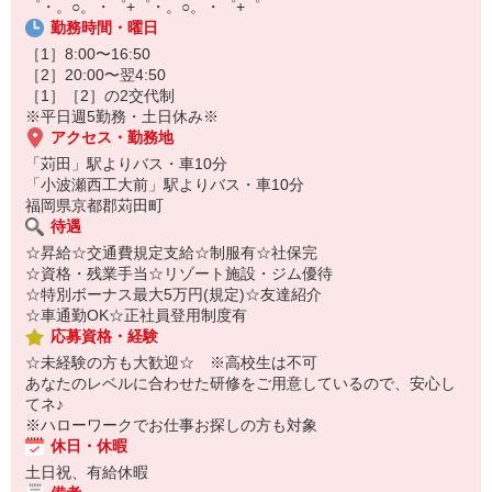
゜・。○。・゜+゜・。○。・゜+゜
オンライン面談なのでスピード対応。
勤務時間・曜日
即日登録もOK♪
［1］8:00〜16:50
気になった方はお気軽にご相談ください！
［2］20:00〜翌4:50
［1］［2］の2交代制
※平日週5勤務・土日休み※
アクセス・勤務地
「苅田」駅よりバス・車10分
「小波瀬西工大前」駅よりバス・車10分
福岡県京都郡苅田町
待遇
☆昇給☆交通費規定支給☆制服有☆社保完
☆資格・残業手当☆リゾート施設・ジム優待
☆特別ボーナス最大5万円(規定)☆友達紹介
☆車通勤OK☆正社員登用制度有
応募資格・経験
☆未経験の方も大歓迎☆ ※高校生は不可
あなたのレベルに合わせた研修をご用意しているので、安心し
てネ♪
※ハローワークでお仕事お探しの方も対象
休日・休暇
土日祝、有給休暇