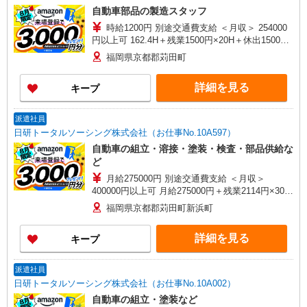
自動車部品の製造スタッフ
時給1200円 別途交通費支給 ＜月収＞ 254000
円以上可 162.4H＋残業1500円×20H＋休出1500円
×8H＋深夜300円×60H
福岡県京都郡苅田町
詳細を見る
キープ
派遣社員
日研トータルソーシング株式会社（お仕事No.10A597）
自動車の組立・溶接・塗装・検査・部品供給な
ど
月給275000円 別途交通費支給 ＜月収＞
400000円以上可 月給275000円＋残業2114円×30H
＋休出2283円×16H＋深夜423円×60H
福岡県京都郡苅田町新浜町
詳細を見る
キープ
派遣社員
日研トータルソーシング株式会社（お仕事No.10A002）
自動車の組立・塗装など