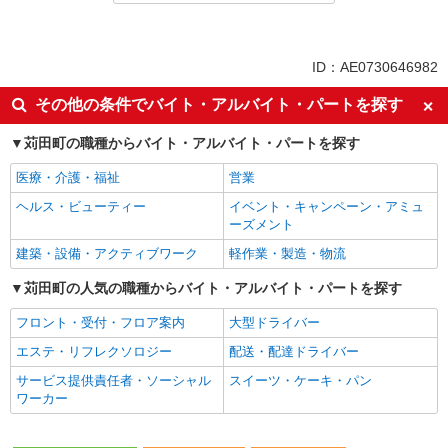
同じ特徴から求人を探す
未経験歓迎
英語が活かせる
ID：AE0730646982
ボーナス・賞与あり
日払い
その他の条件でバイト・アルバイト・パートを探す
土日祝休み
車通勤OK
苅田町の職種からバイト・アルバイト・パートを探す
交通費支給
社会保険あり
社員登用あり
医療・介護・福祉
営業
ヘルス・ビューティー
イベント・キャンペーン・アミュ
ーズメント
建築・設備・アクティブワーク
軽作業・製造・物流
苅田町の人気の職種からバイト・アルバイト・パートを探す
フロント・受付・フロア案内
大型ドライバー
エステ・リフレクソロジー
配送・配達ドライバー
サービス提供責任者・ソーシャル
スイーツ・ケーキ・パン
ワーカー