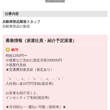
いつでも相談してください！
充実の福利厚生、各種施設利用の特典など、
仕事内容
働きやすい環境づくりに取り組んでいます！
自動車部品製造スタッフ
お仕事以外も充実させたいあなたの味方です♪
自動車部品の製造
【選べるお仕事いろいろ】
￣￣￣￣￣￣￣￣￣￣￣
募集情報（派遣社員・紹介予定派遣）
▼オフィスワーク
事務、経理、データ入力、コールセンター、受付
給与
▼工場・製造・軽作業系
時給1250円〜
機械/食品製造・梱包・仕分け・加工・組立・検査
※残業など含めた想定月収330000円
▼美容系
※残業代支給
眉毛サロンのアイブロウ・ネイリスト・エステ
★交通費別途支給（規定あり）
▼営業・販売
法人営業・アパレル販売・個別指導塾・人材紹介
゜+゜・。○。・゜+゜・。○。・゜+゜
▼人気案件も多数♪
入社祝い金10万円支給(規定有)
短期・期間限定・オープニング・官公庁案件
上場/優良/大手企業など
お友達を紹介頂くと,
インセンティブ支給(規定有)
【スマホ面接実施中】
￣￣￣￣￣￣￣￣￣
★月2回払い・週払い可能（規程有）★
自宅に居ながらスマホでカンタン面接OK！