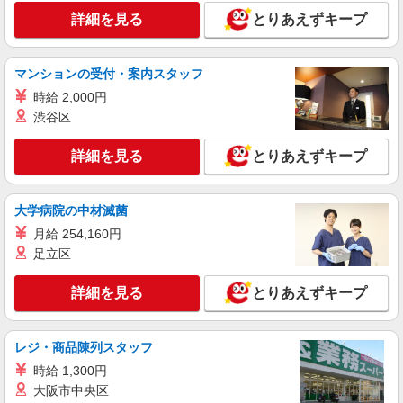
車パーツのでこぼこ取り/日払いOK
詳細を見る
とりあえずキープ
時給1,450円〜1,813円 ※経験・能力による
※時間外・深夜手当含む ※初回契約時(3ヶ月間)
のみ時給1350円 ※自宅通勤者の場合:時給1700
マンションの受付・案内スタッフ
福岡県京都郡苅田町
円〜 【月収例】38万6000円(11時間×21日+残業・
時給 2,000円
深夜) ※1ヶ月単位の変形労働制 ※時給1450円
詳細を見る
キープ
の場合 交通費：既定支給
渋谷区
派遣社員
詳細を見る
とりあえずキープ
株式会社テクノ・サービス/お仕事No/0917594
金属部品の加工
大学病院の中材滅菌
時給1250円交通費全額支給
月給 254,160円
福岡県京都郡苅田町 ＊車・バイク通勤OK
足立区
詳細を見る
キープ
詳細を見る
とりあえずキープ
派遣社員
株式会社綜合キャリアオプション（1314VJ0805G68★82-S-T3）
レジ・商品陳列スタッフ
くるまの空調パーツの組立/日払いOK
時給 1,300円
時給1,430円〜1,788円 ※経験・能力による
大阪市中央区
※時間外・深夜手当含む 交通費：既定支給