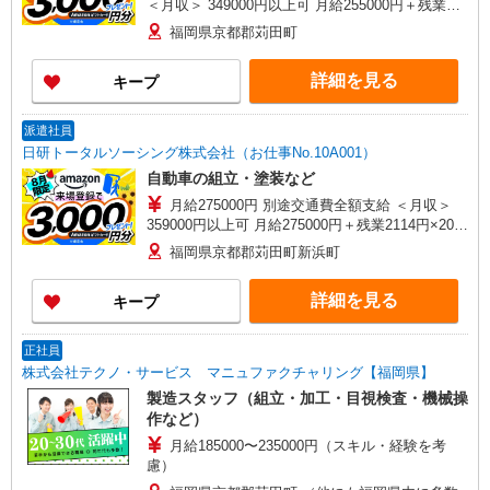
＜月収＞ 349000円以上可 月給255000円＋残業
1960円×20H＋休出1960円×16H＋深夜392円×60H
福岡県京都郡苅田町
詳細を見る
キープ
派遣社員
日研トータルソーシング株式会社（お仕事No.10A001）
自動車の組立・塗装など
月給275000円 別途交通費全額支給 ＜月収＞
359000円以上可 月給275000円＋残業2114円×20H
＋休出2114円×8H＋深夜423円×60H
福岡県京都郡苅田町新浜町
詳細を見る
キープ
正社員
株式会社テクノ・サービス マニュファクチャリング【福岡県】
製造スタッフ（組立・加工・目視検査・機械操
作など）
月給185000〜235000円（スキル・経験を考
慮）