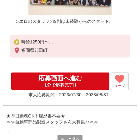
シエロのスタッフの9割は未経験からのスタート♪
時給1250円〜
※残業など含めた想定月収330000円
福岡県苅田町
※残業代支給
★交通費別途支給（規定あり）
゜+゜・。○。・゜+゜・。○。・゜+゜
応募画面へ進む
入社祝い金10万円支給(規定有)
1分で応募完了!!
キープ
お友達を紹介頂くと,
求人応募期間：2026/07/30～2026/08/31
インセンティブ支給(規定有)
★月2回払い・週払い可能（規程有）★
゜・。○。・゜+゜・。○。・゜+゜
★即日勤務OK！履歴書不要★
≫≫自動車部品製造スタッフさん大募集♪♪≪≪
専任のコーディネーターがサポート♪
もっと見る
職場での不安や悩み事があれば