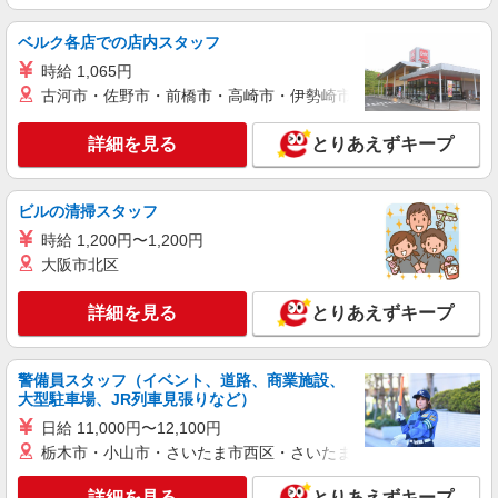
ベルク各店での店内スタッフ
派遣社員
株式会社綜合キャリアオプション（1314VJ0805G68★93-S-T2）
時給 1,065円
自動車シートのネジ締め・検査/日払いOK
古河市・佐野市・前橋市・高崎市・伊勢崎市・太田市・館林市・
時給1,550円〜1,938円 ※経験・能力による
※時間外・深夜手当含む 【月収例】33万4000円(8
詳細を見る
とりあえずキープ
時間×21日+残業・深夜手当) 交通費：既定支給
福岡県京都郡苅田町
ビルの清掃スタッフ
詳細を見る
キープ
時給 1,200円〜1,200円
大阪市北区
職業紹介
株式会社綜合キャリアオプション（1314VJ0805G69★2-N-T4）
詳細を見る
とりあえずキープ
(紹)自動車製造に関わる加工/組立/塗装/運搬/検
査
時給1,400円〜1,750円 ※経験・能力による
警備員スタッフ（イベント、道路、商業施設、
※時間外・深夜手当含む 【月収例】40万7000円(8
大型駐車場、JR列車見張りなど）
時間×21日+残業・深夜手当)※時間外30%増、休日
福岡県福岡県京都郡苅田町新浜町1番地3号
出勤40%増、深夜30%増 交通費：既定支給
日給 11,000円〜12,100円
栃木市・小山市・さいたま市西区・さいたま市岩槻区・久喜市・
詳細を見る
キープ
詳細を見る
とりあえずキープ