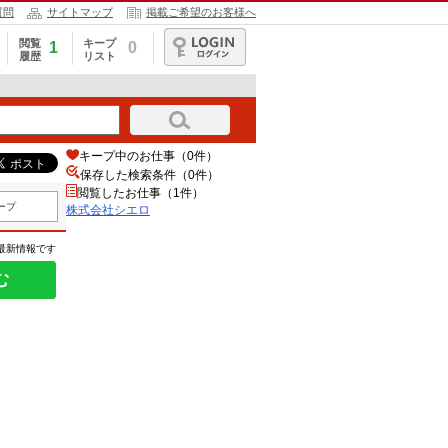
質問
サイトマップ
掲載ご希望のお客様へ
閲覧
キープ
1
0
履歴
リスト
ログイン
キープ中のお仕事（0件）
保存した検索条件（
0
件）
閲覧したお仕事（1件）
ープ
株式会社シエロ
の最新情報です
む