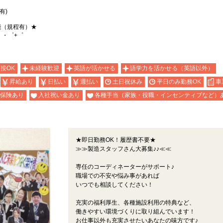
有)
能（規程有）★
。・゜+゜
面接OK
未経験歓迎
英語が活かせる
語学力を活かせる（英語以外）
昇給あり
日払い
週払い
土日祝休み
平日のみ勤務OK
車
保険あり
入社祝い金あり
各種手当（家族・役職・インセンティブなど）
★即日勤務OK！履歴書不要★
≫≫製造スタッフさん大募集♪♪≪≪
専任のコーディネーターがサポート♪
職場での不安や悩み事があれば
いつでも相談してください！
充実の福利厚生、各種施設利用の特典など、
働きやすい環境づくりに取り組んでいます！
お仕事以外も充実させたいあなたの味方です♪