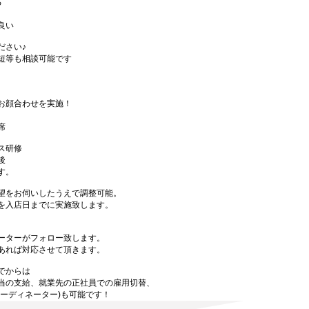
る
良い
ださい♪
短等も相談可能です
お顔合わせを実施！
席
ス研修
後
す。
望をお伺いしたうえで調整可能。
を入店日までに実施致します。
ーターがフォロー致します。
あれば対応させて頂きます。
でからは
当の支給、就業先の正社員での雇用切替、
ーディネーター)も可能です！