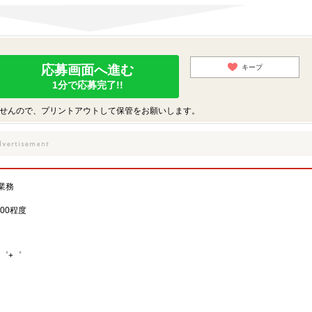
応募画面へ進む
キープ
1分で応募完了!!
せんので、プリントアウトして保管をお願いします。
業務
00程度
゜+゜