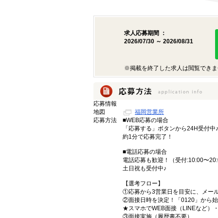
求人応募期間 ：
2026/07/30 ～ 2026/08/31
※掲載を終了した求人は閲覧できま
応募情報
地図
福岡営業所
応募方法
■WEB応募の場合
「応募する」ボタンから24H受付中
約1分で応募完了！
■電話応募の場合
電話応募も歓迎！（受付:10:00〜20:
土日祝も受付中♪
【選考フロー】
①応募から3営業日を目安に、メール
②面接日時を決定！「0120」から
★スマホでWEB面接（LINEなど
③面接実施（履歴書不要）