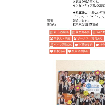
お友達を紹介頂くと,
インセンティブ支給(規定
★月2回払い・週払い可
゜・。○。・゜+゜・。○
職種
製造スタッフ
勤務地
福岡県京都郡苅田町
即日勤務OK
履歴書不要
Web
高収入・高額
ボーナス・賞与あり
バイク通勤OK
交通費支給
社会
制服貸与
社員登用あり