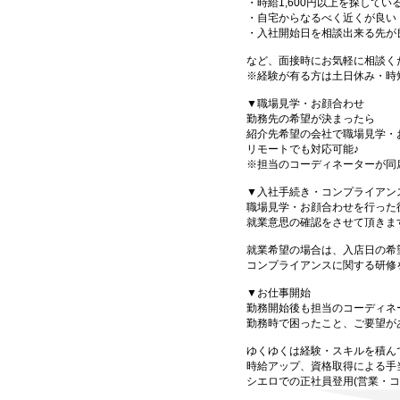
・時給1,600円以上を探してい
・自宅からなるべく近くが良い
・入社開始日を相談出来る先が
など、面接時にお気軽に相談く
※経験が有る方は土日休み・時
▼職場見学・お顔合わせ
勤務先の希望が決まったら
紹介先希望の会社で職場見学・
リモートでも対応可能♪
※担当のコーディネーターが同
▼入社手続き・コンプライアン
職場見学・お顔合わせを行った
就業意思の確認をさせて頂きま
就業希望の場合は、入店日の希
コンプライアンスに関する研修
▼お仕事開始
勤務開始後も担当のコーディネ
勤務時で困ったこと、ご要望が
ゆくゆくは経験・スキルを積ん
時給アップ、資格取得による手
シエロでの正社員登用(営業・コ