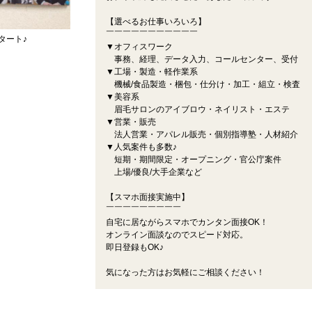
【選べるお仕事いろいろ】
￣￣￣￣￣￣￣￣￣￣￣
タート♪
▼オフィスワーク
事務、経理、データ入力、コールセンター、受付
▼工場・製造・軽作業系
機械/食品製造・梱包・仕分け・加工・組立・検査
▼美容系
眉毛サロンのアイブロウ・ネイリスト・エステ
▼営業・販売
法人営業・アパレル販売・個別指導塾・人材紹介
▼人気案件も多数♪
短期・期間限定・オープニング・官公庁案件
上場/優良/大手企業など
【スマホ面接実施中】
￣￣￣￣￣￣￣￣￣
自宅に居ながらスマホでカンタン面接OK！
オンライン面談なのでスピード対応。
即日登録もOK♪
気になった方はお気軽にご相談ください！