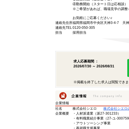
④勤務開始（スタート日は応相談）
※ご希望があれば、職場見学の調整
お気軽にご応募ください♪
連絡先住所
福岡県福岡市中央区天神3-4-7 天神
連絡先TEL
0120-050-305
担当
採用担当
求人応募期間 ：
2026/07/30 ～ 2026/08/31
※掲載を終了した求人は閲覧できま
企業情報
社名
株式会社シエロ
株式会社シエロ
企業概要
・人材派遣業（派27-301233）
・有料職業紹介事業（27-ユ-30075
・アウトソーシング事業
・再就職支援事業