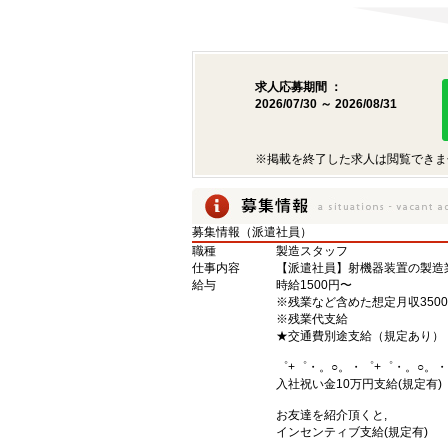
求人応募期間 ：
2026/07/30 ～ 2026/08/31
※掲載を終了した求人は閲覧できま
募集情報（派遣社員）
職種
製造スタッフ
仕事内容
【派遣社員】射機器装置の製造
給与
時給1500円〜
※残業など含めた想定月収3500
※残業代支給
★交通費別途支給（規定あり）
゜+゜・。○。・゜+゜・。○。・
入社祝い金10万円支給(規定有)
お友達を紹介頂くと,
インセンティブ支給(規定有)