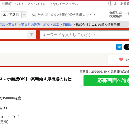
よくある
- 苅田町｜バイト・アルバイトのことならイーアイデム
保存した
0
エリア選択
「あなたの街」のお仕事が探せる求人サイト
検索条件
岡県
>
苅田町
>
苅田町の製造・組立・加工
>
苅田駅
> 株式会社シエロの求人情報詳細
キ
更新日：2026/07/30 ※更新日時点
スマホ面接OK】♪高時給＆厚待遇のお仕
応募画面へ進
50000程度
あり）
。○。・゜+゜
定有)