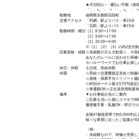
★月2回払い・週払い可能（規
゜・。○。・゜+゜・。○。・゜
勤務地
福岡県京都郡苅田町
交通アクセス
「朽網」駅よりバス・車15分
「苅田」駅よりバス・車15分
勤務時間・曜日
［1］8:30〜17:00
［2］9:00〜17:30
［3］20:30〜5:00
※［1］［2］［3］の内2交代
応募資格・経験
☆未経験の方も大歓迎☆ ※高
あなたのレベルに合わせた研修
※ハローワークでお仕事お探し
休日・休暇
土日祝、有給休暇
待遇
☆昇給☆交通費規定支給☆制服
☆資格・残業手当☆リゾート施
☆特別ボーナス最大5万円(規定
☆車通勤OK☆正社員登用制度
備考
▼お仕事紹介先のご案内
ご応募を頂いた後にスマホでW
履歴書不要・私服OK・即日で
全国47都道府県で約5,000
様々な希望に沿ったご提案が可
〈例〉
・未経験なので、研修が充実し