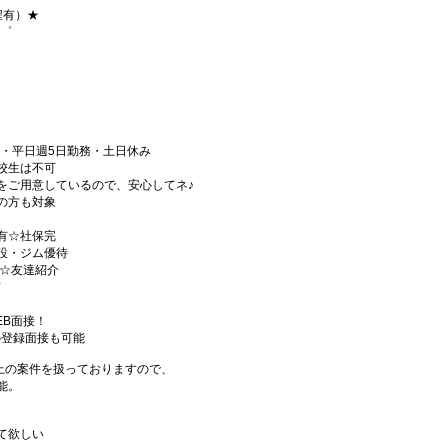
程有）★
+゜
制・平日週5日勤務・土日休み
校生は不可
をご用意しているので、安心してネ♪
の方も対象
有☆社保完
設・ジム優待
)☆友達紹介
有
EB面接！
の登録面接も可能
件以上の案件を扱っておりますので、
能。
て欲しい