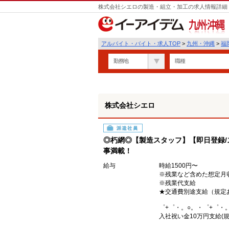
株式会社シエロの製造・組立・加工の求人情報詳細 
九州・沖縄
アルバイト・バイト・求人TOP
>
九州・沖縄
>
福
勤務地
職種
株式会社シエロ
派遣社員
◎朽網◎【製造スタッフ】【即日登録/
事満載！
給与
時給1500円〜
※残業など含めた想定月収3
※残業代支給
★交通費別途支給（規定
゜+゜・。○。・゜+゜・
入社祝い金10万円支給(規