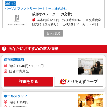
派遣社員
パーソルファクトリーパートナーズ株式会社
成形オペレーター（3交替）
基本時給1250円・深夜時給1562円 ※交通費全
額支給（規定あり） 【月収例】21.5万円（20日勤
務＋深夜40h ※残業なしの場合）
熊本県菊池市泗水町
もっと見る
詳細を見る
キープ
あなたにおすすめの求人情報
派遣社員
パーソルファクトリーパートナーズ株式会社
個別指導講師
半導体製造装置の組立作業（日勤）
時給 1,040円〜1,390円
時給1600円 ※交通費全額支給（規定あり）
仙台市青葉区
【月収例】31.6万円（20日勤務＋残業30h）
熊本県菊池市七城町
詳細を見る
とりあえずキープ
詳細を見る
キープ
ホールスタッフ
派遣社員
時給 1,150円
株式会社綜合キャリアオプション（1314VJ0805G69★82-S-T2）