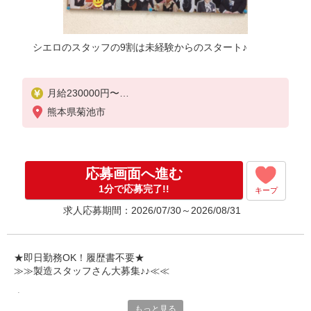
シエロのスタッフの9割は未経験からのスタート♪
月給230000円〜
※残業代支給
熊本県菊池市
★交通費別途支給（規定あり）
゜+゜・。○。・゜+゜・。○。・゜+゜
入社祝い金10万円支給(規定有)
応募画面へ進む
お友達を紹介頂くと,
1分で応募完了!!
キープ
インセンティブ支給(規定有)
求人応募期間：2026/07/30～2026/08/31
゜・。○。・゜+゜・。○。・゜+゜
★即日勤務OK！履歴書不要★
≫≫製造スタッフさん大募集♪♪≪≪
専任のコーディネーターがサポート♪
もっと見る
職場での不安や悩み事があれば