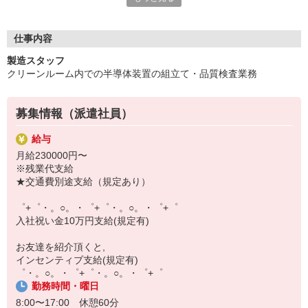
いつでも相談してください！
充実の福利厚生、各種施設利用の特典など、
仕事内容
働きやすい環境づくりに取り組んでいます！
製造スタッフ
お仕事以外も充実させたいあなたの味方です♪
クリーンルーム内での半導体装置の組立て・品質検査業務
【選べるお仕事いろいろ】
￣￣￣￣￣￣￣￣￣￣￣
募集情報（派遣社員）
▼オフィスワーク
事務、経理、データ入力、コールセンター、受付
給与
▼工場・製造・軽作業系
月給230000円〜
機械/食品製造・梱包・仕分け・加工・組立・検査
※残業代支給
▼美容系
★交通費別途支給（規定あり）
眉毛サロンのアイブロウ・ネイリスト・エステ
▼営業・販売
゜+゜・。○。・゜+゜・。○。・゜+゜
法人営業・アパレル販売・個別指導塾・人材紹介
入社祝い金10万円支給(規定有)
▼人気案件も多数♪
短期・期間限定・オープニング・官公庁案件
お友達を紹介頂くと,
上場/優良/大手企業など
インセンティブ支給(規定有)
゜・。○。・゜+゜・。○。・゜+゜
【スマホ面接実施中】
勤務時間・曜日
￣￣￣￣￣￣￣￣￣
自宅に居ながらスマホでカンタン面接OK！
8:00〜17:00 休憩60分