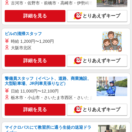
組立・組付け
古河市・佐野市・前橋市・高崎市・伊勢崎市・太田市・館林市・
月給：200,000円〜 月収例：251,196円(月給＋
各種手当) ※法定内残業手当6,450円/月 ※法定外
詳細を見る
とりあえずキープ
残業手当32,250円/月 ※休日出勤手当12,496円/月
熊本県菊池市 勤務地：菊池市 通勤方法：車/バ
イク 最寄り駅：原水駅から車14分 ※構内の（無
料）駐車場利用OK
ビルの清掃スタッフ
詳細を見る
キープ
時給 1,200円〜1,200円
大阪市北区
紹介予定派遣
株式会社シエロ
詳細を見る
とりあえずキープ
製造スタッフ
月給230000円〜 ※残業代支給 ★交通費別途支
警備員スタッフ（イベント、道路、商業施設、
給（規定あり） ゜+゜・。○。・゜+゜・。
大型駐車場、JR列車見張りなど）
○。・゜+゜ 入社祝い金10万円支給(規定有) お友達
熊本県菊池市
を紹介頂くと, インセンティブ支給(規定有) ゜・。
日給 11,000円〜12,100円
○。・゜+゜・。○。・゜+゜
栃木市・小山市・さいたま市西区・さいたま市岩槻区・久喜市・
詳細を見る
キープ
詳細を見る
とりあえずキープ
職業紹介
株式会社シエロ
電子機器組立スタッフ
マイクロバスにて教習所に通う生徒の送迎ドラ