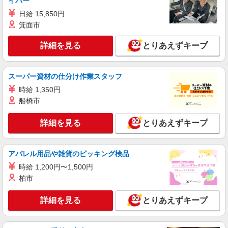
イバー
時給1350円〜 ※残業代支給 ★交通費別途支給
（規定あり） ゜+゜・。○。・゜+゜・。○。・゜
日給 15,850円
+゜ 入社祝い金10万円支給(規定有) お友達を紹介
熊本県菊池市
箕面市
頂くと, インセンティブ支給(規定有) ★月2回払
い・週払い可能（規程有）★ ゜・。○。・゜
詳細を見る
詳細を見る
とりあえずキープ
キープ
+゜・。○。・゜+゜
スーパー資材の仕分け作業スタッフ
時給 1,350円
船橋市
詳細を見る
とりあえずキープ
アパレル用品や雑貨のピッキング検品
時給 1,200円〜1,500円
柏市
詳細を見る
とりあえずキープ