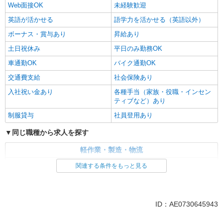
Web面接OK
未経験歓迎
英語が活かせる
語学力を活かせる（英語以外）
ボーナス・賞与あり
昇給あり
土日祝休み
平日のみ勤務OK
車通勤OK
バイク通勤OK
交通費支給
社会保険あり
入社祝い金あり
各種手当（家族・役職・インセン
ティブなど）あり
制服貸与
社員登用あり
同じ職種から求人を探す
軽作業・製造・物流
製造・組立・加工
関連する条件をもっと見る
同じ特徴から求人を探す
未経験歓迎
英語が活かせる
ID：AE0730645943
ボーナス・賞与あり
土日祝休み