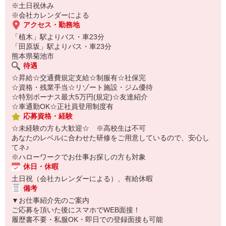
オンライン面談なのでスピード対応。
※土日祝休み
即日登録もOK♪
※会社カレンダーによる
アクセス・勤務地
気になった方はお気軽にご相談ください！
「植木」駅よりバス・車23分
「田原坂」駅よりバス・車23分
熊本県菊池市
待遇
☆昇給☆交通費規定支給☆制服有☆社保完
☆資格・残業手当☆リゾート施設・ジム優待
☆特別ボーナス最大5万円(規定)☆友達紹介
☆車通勤OK☆正社員登用制度有
応募資格・経験
☆未経験の方も大歓迎☆ ※高校生は不可
あなたのレベルに合わせた研修をご用意しているので、安心し
てネ♪
※ハローワークでお仕事お探しの方も対象
休日・休暇
土日祝（会社カレンダーによる）、有給休暇
備考
▼お仕事紹介先のご案内
ご応募を頂いた後にスマホでWEB面接！
履歴書不要・私服OK・即日での登録面接も可能