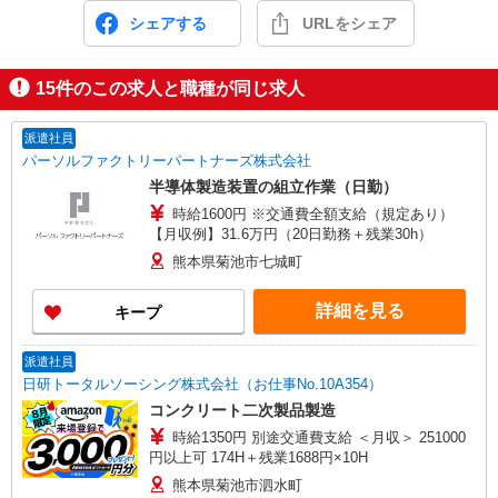
シェアする
URLをシェア
15
件のこの求人と職種が同じ求人
派遣社員
パーソルファクトリーパートナーズ株式会社
半導体製造装置の組立作業（日勤）
時給1600円 ※交通費全額支給（規定あり）
【月収例】31.6万円（20日勤務＋残業30h）
熊本県菊池市七城町
詳細を見る
キープ
派遣社員
日研トータルソーシング株式会社（お仕事No.10A354）
コンクリート二次製品製造
時給1350円 別途交通費支給 ＜月収＞ 251000
円以上可 174H＋残業1688円×10H
熊本県菊池市泗水町