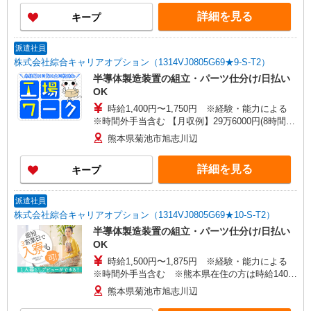
し）
詳細を見る
キープ
派遣社員
株式会社綜合キャリアオプション（1314VJ0805G69★9-S-T2）
半導体製造装置の組立・パーツ仕分け/日払い
OK
時給1,400円〜1,750円 ※経験・能力による
※時間外手当含む 【月収例】29万6000円(8時間
×21日+残業手当) 交通費：既定支給
熊本県菊池市旭志川辺
詳細を見る
キープ
派遣社員
株式会社綜合キャリアオプション（1314VJ0805G69★10-S-T2）
半導体製造装置の組立・パーツ仕分け/日払い
OK
時給1,500円〜1,875円 ※経験・能力による
※時間外手当含む ※熊本県在住の方は時給1400
円 【月収例】31万7000円(8時間×21日+残業手
熊本県菊池市旭志川辺
当) ※時給1500円の場合 交通費：既定支給