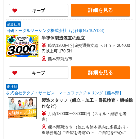
詳細を見る
キープ
派遣社員
日研トータルソーシング株式会社（お仕事No.10A138）
半導体製造装置の組立
時給1200円 別途交通費支給 ＜月収＞ 204000
円以上可 170.5H
熊本県菊池市
詳細を見る
キープ
正社員
株式会社テクノ・サービス マニュファクチャリング【熊本県】
製造スタッフ（組立・加工・目視検査・機械操
作など）
月給180000〜230000円（スキル・経験を考
慮）
熊本県菊池市 （他にも熊本県内に多数あり）
※勤務地はご希望を考慮の上、ご自宅を中心に通
勤時間120分圏内のエリアとなります。（転勤な