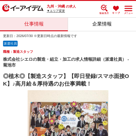
九州・沖縄
の求人
▼エリア変更
仕事情報
企業情報
更新日：2026/07/30 ※更新日時点の最新情報です
派遣社員
職種：製造スタッフ
株式会社シエロの製造・組立・加工の求人情報詳細（派遣社員） -
菊池市
◎植木◎【製造スタッフ】【即日登録/スマホ面接O
K】♪高月給＆厚待遇のお仕事満載！