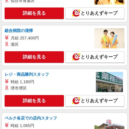
仙台市青葉区
半導体パーツのキカイセット・チェック・梱
包/日払いOK
詳細を見る
とりあえずキープ
時給1,300円〜1,625円 ※経験・能力による
※時間外・深夜手当を含む 交通費：既定支給
熊本県菊池市泗水町
総合病院の清掃
月給 257,400円
詳細を見る
キープ
港区
派遣社員
詳細を見る
とりあえずキープ
株式会社綜合キャリアオプション（1314VJ0805G69★21-S-T2）
半導体製造装置の組立・パーツ仕分け・事務/
日払いOK
レジ・商品陳列スタッフ
時給1,400円 交通費：既定支給
時給 1,180円
熊本県菊池市
堺市堺区
詳細を見る
キープ
詳細を見る
とりあえずキープ
正社員
ベルク各店での店内スタッフ
UTエイム株式会社 SC＿AIM西日本第二CU SC＿AIM大津合志
CF《Aadc1C》
時給 1,065円