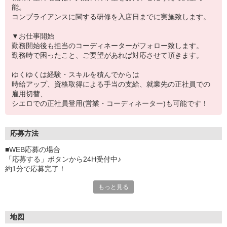
能。
コンプライアンスに関する研修を入店日までに実施致します。
▼お仕事開始
勤務開始後も担当のコーディネーターがフォロー致します。
勤務時で困ったこと、ご要望があれば対応させて頂きます。
ゆくゆくは経験・スキルを積んでからは
時給アップ、資格取得による手当の支給、就業先の正社員での
雇用切替、
シエロでの正社員登用(営業・コーディネーター)も可能です！
応募方法
■WEB応募の場合
「応募する」ボタンから24H受付中♪
約1分で応募完了！
もっと見る
■電話応募の場合
電話応募も歓迎！（受付:10:00〜20:00）
土日祝も受付中♪
地図
【選考フロー】