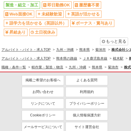
車通勤OK
交通費支給
製造・組立・加工
即日勤務OK
履歴書不要
社会保険あり
社員登用あり
Web面接OK
未経験歓迎
英語が活かせる
語学力を活かせる（英語以外）
ボーナス・賞与あり
昇給あり
土日祝休み
もっと見る
アルバイト・バイト・求人TOP
九州・沖縄
熊本県
菊池市
株式会社シ
アルバイト・バイト・求人TOP
熊本県の路線
ＪＲ鹿児島本線
植木駅
職種・条件一覧
軽作業・製造・物流
九州・沖縄
熊本県
菊池市
株式
掲載ご希望のお客様へ
よくある質問
お問い合わせ
利用規約
リンクについて
プライバシーポリシー
Cookieポリシー
個人情報保護方針
メールサービスについて
サイト運営会社