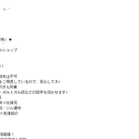
゜+゜
程有）★
+゜
ルショップ
ｈ）
校生は不可
をご用意しているので、安心してネ♪
の方も対象
・ポルトガル語などの語学を活かせます♪
暇
有☆社保完
設・ジム優待
)☆友達紹介
有
EB面接！