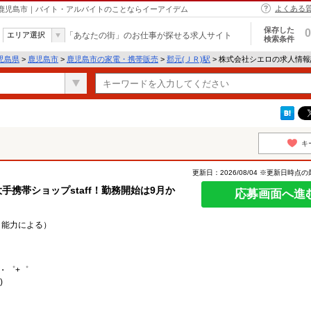
よくある
 鹿児島市｜バイト・アルバイトのことならイーアイデム
保存した
0
エリア選択
「あなたの街」のお仕事が探せる求人サイト
検索条件
児島県
>
鹿児島市
>
鹿児島市の家電・携帯販売
>
郡元(ＪＲ)駅
> 株式会社シエロの求人情
キ
更新日：2026/08/04 ※更新日時点
手携帯ショップstaff！勤務開始は9月か
応募画面へ進
験・能力による）
）
・゜+゜
)