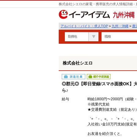
株式会社シエロの家電・携帯販売の求人情報詳細 -
遣
九州・沖縄
アルバイト・バイト・求人TOP
>
九州・沖縄
>
鹿
勤務地
職種
株式会社シエロ
派遣社員
紹介予定派遣
◎郡元◎【即日登録/スマホ面接OK】大
ら♪
給与
時給1800円〜2000円（経
※残業代支給
★交通費別途支給（規定あり
゜+゜・。○。・゜+゜・。○。
入社祝い金10万円支給(規定有
お友達を紹介頂くと,