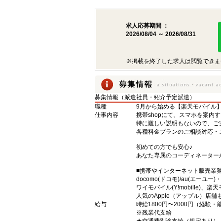
求人応募期間 ：
2026/08/04 ～ 2026/08/31
※掲載を終了した求人は閲覧できま
募集情報（派遣社員・紹介予定派遣）
職種
9月から始める【楽天モバイル
仕事内容
携帯shopにて、スマホを案内
特に難しい説明もないので、ご
各種料金プランのご相談対応・
初めての方でも安心♪
あなた専属のコーディネーター
■携帯やインターネット販売業
docomo(ドコモ)/au(エーユー
ワイモバイル(Y!mobille)
人気のApple（アップル）店
給与
時給1800円〜2000円（経験
※残業代支給