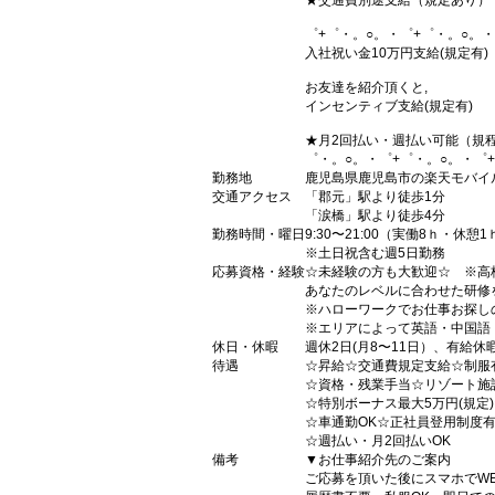
★交通費別途支給（規定あり）
゜+゜・。○。・゜+゜・。○。・
入社祝い金10万円支給(規定有)
お友達を紹介頂くと,
インセンティブ支給(規定有)
★月2回払い・週払い可能（規
゜・。○。・゜+゜・。○。・゜
勤務地
鹿児島県鹿児島市の楽天モバイ
交通アクセス
「郡元」駅より徒歩1分
「涙橋」駅より徒歩4分
勤務時間・曜日
9:30〜21:00（実働8ｈ・休憩1
※土日祝含む週5日勤務
応募資格・経験
☆未経験の方も大歓迎☆ ※高
あなたのレベルに合わせた研修
※ハローワークでお仕事お探し
※エリアによって英語・中国語
休日・休暇
週休2日(月8〜11日）、有給休
待遇
☆昇給☆交通費規定支給☆制服
☆資格・残業手当☆リゾート施
☆特別ボーナス最大5万円(規定
☆車通勤OK☆正社員登用制度
☆週払い・月2回払いOK
備考
▼お仕事紹介先のご案内
ご応募を頂いた後にスマホでW