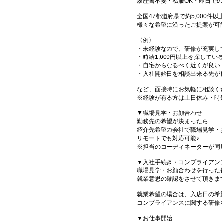
履歴書不要・私服OK・即日で
全国47都道府県で約5,000
様々な希望に沿ったご提案が可
〈例〉
・未経験なので、研修が充実し
・時給1,600円以上を探してい
・自宅からなるべく近くが良い
・入社開始日を相談出来る先が
など、面接時にお気軽に相談く
※経験が有る方は土日休み・時
▼職場見学・お顔合わせ
勤務先の希望が決まったら
紹介先希望の会社で職場見学・
リモートでも対応可能♪
※担当のコーディネーターが同
▼入社手続き・コンプライアン
職場見学・お顔合わせを行った
就業意思の確認をさせて頂きま
就業希望の場合は、入店日の希
コンプライアンスに関する研修
▼お仕事開始