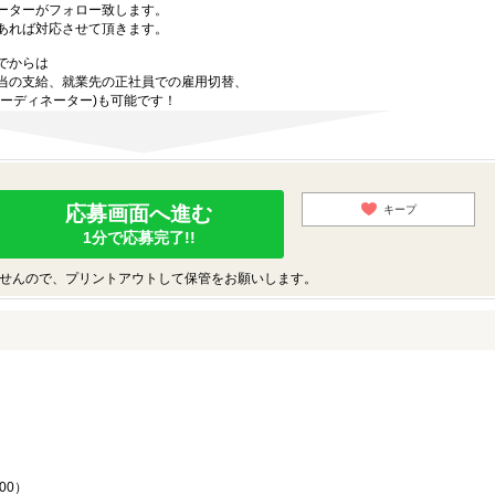
ーターがフォロー致します。
あれば対応させて頂きます。
でからは
当の支給、就業先の正社員での雇用切替、
ーディネーター)も可能です！
応募画面へ進む
キープ
1分で応募完了!!
せんので、プリントアウトして保管をお願いします。
♪
00）