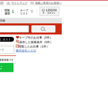
質問
サイトマップ
掲載ご希望のお客様へ
閲覧
キープ
1
0
履歴
リスト
ログイン
報詳細
キープ中のお仕事（0件）
保存した検索条件（
0
件）
閲覧したお仕事（1件）
ープ
株式会社シエロ
の最新情報です
む