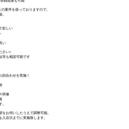
の登録面接も可能
件以上の案件を扱っておりますので、
能。
て欲しい
る
良い
ださい♪
短等も相談可能です
お顔合わせを実施！
席
ス研修
後
す。
望をお伺いしたうえで調整可能。
を入店日までに実施致します。