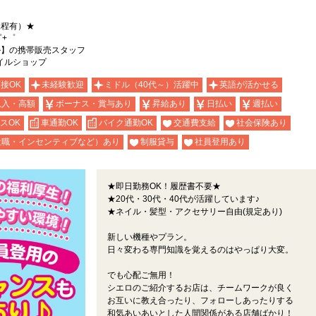
規程有）★
゜+゜
ル】の携帯販売スタッフ
イルショップ
面接OK
未経験歓迎
ミドル（40代～）活躍中
英語が活かせる
収入・高額
ボーナス・賞与あり
昇給あり
日払い
週払い
スOK
車通勤OK
バイク通勤OK
交通費支給
社会保険あり
役職・インセンティブなど）あり
制服貸与
社員登用あり
★即日勤務OK！履歴書不要★
★20代・30代・40代が活躍しています♪
★ネイル・髪型・アクセサリー自由(規定あり)
新しい機種やプラン。
日々変わる専門知識を覚えるのはやっぱり大変。
でも心配ご無用！
シエロのご紹介するお店は、チームワークが良く
お互いに教え合ったり、フォローしあったりする
和気あいあいとした人間関係がある店舗ばかり！