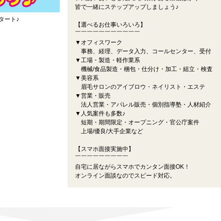
皆で一緒にステップアップしましょう♪
タート♪
【選べるお仕事いろいろ】
￣￣￣￣￣￣￣￣￣￣￣
▼オフィスワーク
事務、経理、データ入力、コールセンター、受付
▼工場・製造・軽作業系
機械/食品製造・梱包・仕分け・加工・組立・検査
▼美容系
眉毛サロンのアイブロウ・ネイリスト・エステ
▼営業・販売
法人営業・アパレル販売・個別指導塾・人材紹介
▼人気案件も多数♪
短期・期間限定・オープニング・官公庁案件
上場/優良/大手企業など
【スマホ面接実施中】
￣￣￣￣￣￣￣￣￣
自宅に居ながらスマホでカンタン面接OK！
オンライン面談なのでスピード対応。