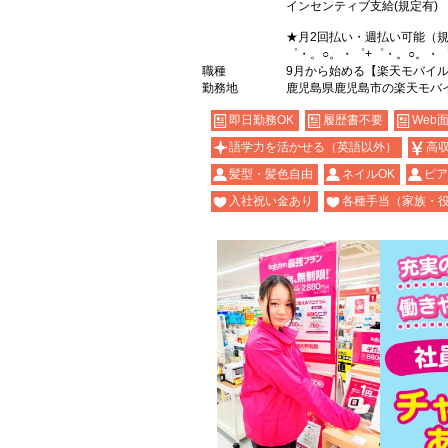
インセンティブ支給(規定有)
★月2回払い・週払い可能（
゜・。○。・゜+゜・。○。・
職種
9月から始める【楽天モバイ
勤務地
鹿児島県鹿児島市の楽天モバ
即日勤務OK
履歴書不要
Web
語学力を活かせる（英語以外）
高
髪型・髪色自由
ネイルOK
ピア
入社祝い金あり
各種手当（家族・