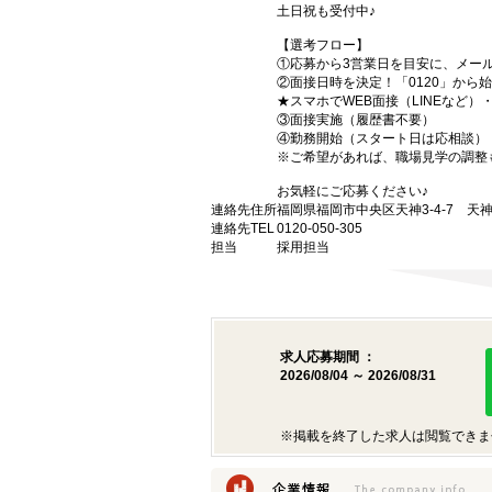
土日祝も受付中♪
【選考フロー】
①応募から3営業日を目安に、メール
②面接日時を決定！「0120」から
★スマホでWEB面接（LINEなど
③面接実施（履歴書不要）
④勤務開始（スタート日は応相談）
※ご希望があれば、職場見学の調整
お気軽にご応募ください♪
連絡先住所
福岡県福岡市中央区天神3-4-7 天神
連絡先TEL
0120-050-305
担当
採用担当
求人応募期間 ：
2026/08/04 ～ 2026/08/31
※掲載を終了した求人は閲覧できま