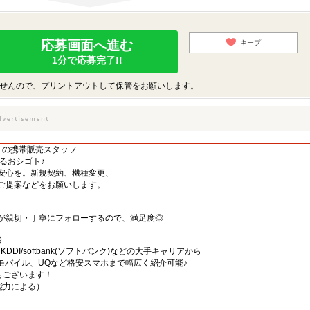
応募画面へ進む
キープ
1分で応募完了!!
せんので、プリントアウトして保管をお願いします。
】の携帯販売スタッフ
するおシゴト♪
安心を。新規契約、機種変更、
ご提案などをお願いします。
が親切・丁寧にフォローするので、満足度◎
務
)・KDDI/softbank(ソフトバンク)などの大手キャリアから
、楽天モバイル、UQなど格安スマホまで幅広く紹介可能♪
舗もございます！
・能力による）