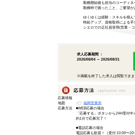
勤務開始後も担当のコーディネ
勤務時で困ったこと、ご要望が
ゆくゆくは経験・スキルを積ん
時給アップ、資格取得による手
シエロでの正社員登用(営業・コ
求人応募期間 ：
2026/08/04 ～ 2026/08/31
※掲載を終了した求人は閲覧できま
応募情報
地図
福岡営業所
応募方法
■WEB応募の場合
「応募する」ボタンから24H受付中
約1分で応募完了！
■電話応募の場合
電話応募も歓迎！（受付:10:00〜20: