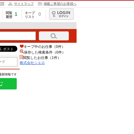
質問
サイトマップ
掲載ご希望のお客様へ
閲覧
キープ
1
0
履歴
リスト
ログイン
キープ中のお仕事（0件）
保存した検索条件（
0
件）
閲覧したお仕事（1件）
ープ
株式会社シエロ
の最新情報です
む