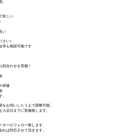
能。
て欲しい
る
良い
ださい♪
短等も相談可能です
お顔合わせを実施！
席
ス研修
後
す。
望をお伺いしたうえで調整可能。
を入店日までに実施致します。
ーターがフォロー致します。
あれば対応させて頂きます。