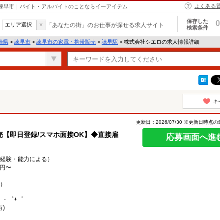
よくある
 諫早市｜バイト・アルバイトのことならイーアイデム
保存した
0
エリア選択
「あなたの街」のお仕事が探せる求人サイト
検索条件
崎県
>
諫早市
>
諫早市の家電・携帯販売
>
諫早駅
> 株式会社シエロの求人情報詳細
キ
更新日：2026/07/30 ※更新日時点
【即日登録/スマホ面接OK】◆直接雇
応募画面へ進
0円（経験・能力による）
0円〜
）
。・゜+゜
)