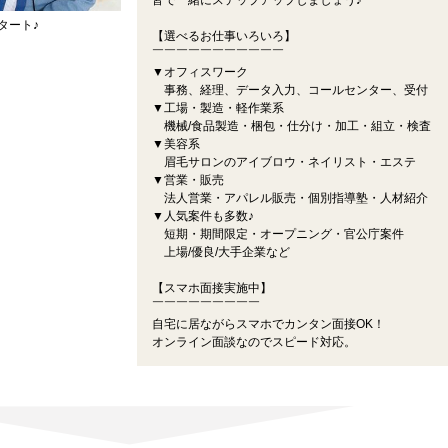
皆で一緒にステップアップしましょう♪
タート♪
【選べるお仕事いろいろ】
￣￣￣￣￣￣￣￣￣￣￣
▼オフィスワーク
事務、経理、データ入力、コールセンター、受付
▼工場・製造・軽作業系
機械/食品製造・梱包・仕分け・加工・組立・検査
▼美容系
眉毛サロンのアイブロウ・ネイリスト・エステ
▼営業・販売
法人営業・アパレル販売・個別指導塾・人材紹介
▼人気案件も多数♪
短期・期間限定・オープニング・官公庁案件
上場/優良/大手企業など
【スマホ面接実施中】
￣￣￣￣￣￣￣￣￣
自宅に居ながらスマホでカンタン面接OK！
オンライン面談なのでスピード対応。