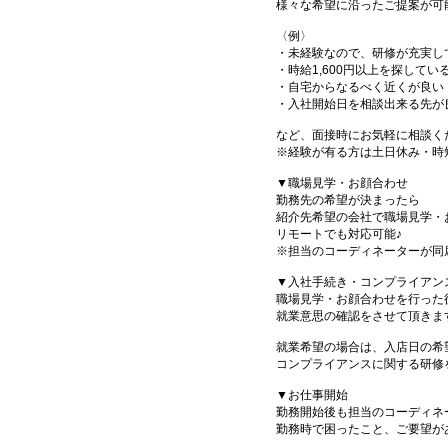
様々な希望に沿ったご提案が可
〈例〉
・未経験なので、研修が充実し
・時給1,600円以上を探してい
・自宅からなるべく近くが良い
・入社開始日を相談出来る先が
など、面接時にお気軽に相談く
※経験が有る方は土日休み・時
▼職場見学・お顔合わせ
勤務先の希望が決まったら
紹介先希望の会社で職場見学・
リモートでも対応可能♪
※担当のコーディネーターが同
▼入社手続き・コンプライアン
職場見学・お顔合わせを行った
就業意思の確認をさせて頂きま
就業希望の場合は、入店日の希
コンプライアンスに関する研修
▼お仕事開始
勤務開始後も担当のコーディネ
勤務時で困ったこと、ご要望が