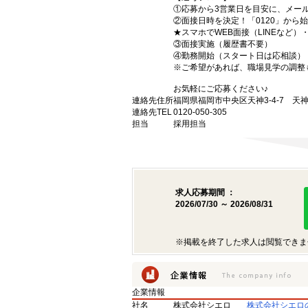
①応募から3営業日を目安に、メール
②面接日時を決定！「0120」から
★スマホでWEB面接（LINEなど
③面接実施（履歴書不要）
④勤務開始（スタート日は応相談）
※ご希望があれば、職場見学の調整
お気軽にご応募ください♪
連絡先住所
福岡県福岡市中央区天神3-4-7 天神
連絡先TEL
0120-050-305
担当
採用担当
求人応募期間 ：
2026/07/30 ～ 2026/08/31
※掲載を終了した求人は閲覧できま
企業情報
社名
株式会社シエロ
株式会社シエロ