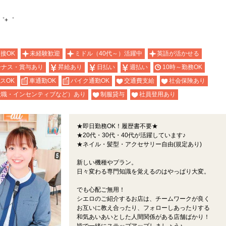
゜+゜
面接OK
未経験歓迎
ミドル（40代～）活躍中
英語が活かせる
ーナス・賞与あり
昇給あり
日払い
週払い
10時～勤務OK
スOK
車通勤OK
バイク通勤OK
交通費支給
社会保険あり
役職・インセンティブなど）あり
制服貸与
社員登用あり
★即日勤務OK！履歴書不要★
★20代・30代・40代が活躍しています♪
★ネイル・髪型・アクセサリー自由(規定あり)
新しい機種やプラン。
日々変わる専門知識を覚えるのはやっぱり大変。
でも心配ご無用！
シエロのご紹介するお店は、チームワークが良く
お互いに教え合ったり、フォローしあったりする
和気あいあいとした人間関係がある店舗ばかり！