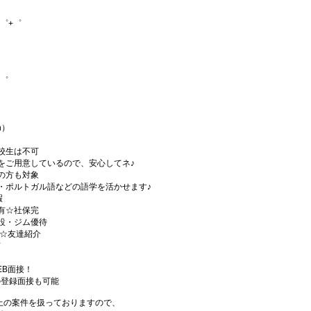
゜+゜
+゜
h）
校生は不可
をご用意しているので、安心してネ♪
の方も対象
・ポルトガル語などの語学を活かせます♪
暇
有☆社保完
設・ジム優待
)☆友達紹介
有
EB面接！
の登録面接も可能
件以上の案件を扱っておりますので、