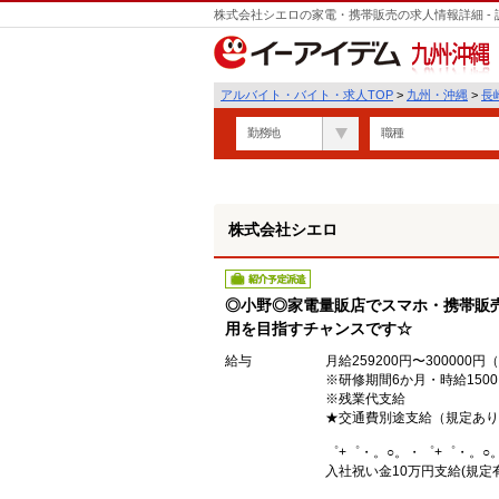
株式会社シエロの家電・携帯販売の求人情報詳細 -
遣
九州・沖縄
アルバイト・バイト・求人TOP
>
九州・沖縄
>
長
勤務地
職種
株式会社シエロ
紹介予定派遣
◎小野◎家電量販店でスマホ・携帯販売
用を目指すチャンスです☆
給与
月給259200円〜30000
※研修期間6か月・時給150
※残業代支給
★交通費別途支給（規定あり
゜+゜・。○。・゜+゜・。○
入社祝い金10万円支給(規定有