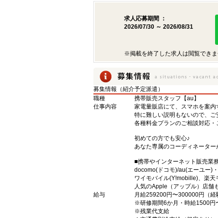
求人応募期間 ：
2026/07/30 ～ 2026/08/31
※掲載を終了した求人は閲覧できま
募集情報（紹介予定派遣）
職種
携帯販売スタッフ【au】
仕事内容
家電量販店にて、スマホを案内
特に難しい説明もないので、ご
各種料金プランのご相談対応・
初めての方でも安心♪
あなた専属のコーディネーター
■携帯やインターネット販売業
docomo(ドコモ)/au(エーユー
ワイモバイル(Y!mobille)
人気のApple（アップル）店
給与
月給259200円〜300000円
※研修期間6か月・時給1500円
※残業代支給