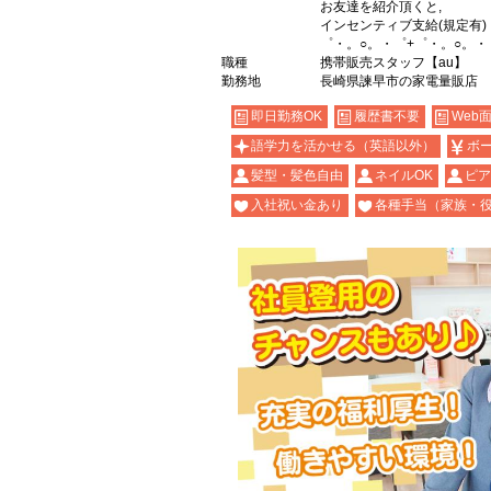
お友達を紹介頂くと,
インセンティブ支給(規定有)
゜・。○。・゜+゜・。○。・
職種
携帯販売スタッフ【au】
勤務地
長崎県諫早市の家電量販店
即日勤務OK
履歴書不要
Web
語学力を活かせる（英語以外）
ボ
髪型・髪色自由
ネイルOK
ピア
入社祝い金あり
各種手当（家族・