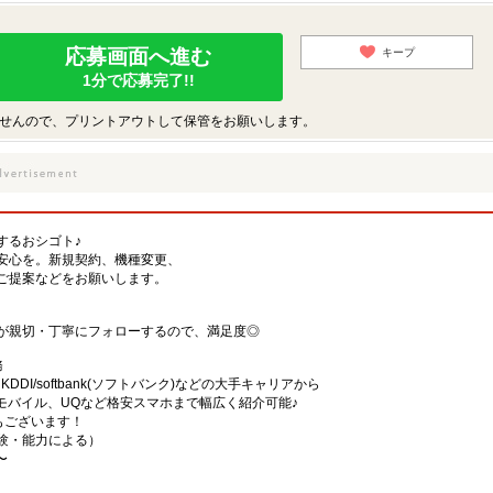
応募画面へ進む
キープ
1分で応募完了!!
せんので、プリントアウトして保管をお願いします。
するおシゴト♪
安心を。新規契約、機種変更、
ご提案などをお願いします。
が親切・丁寧にフォローするので、満足度◎
務
)・KDDI/softbank(ソフトバンク)などの大手キャリアから
、楽天モバイル、UQなど格安スマホまで幅広く紹介可能♪
舗もございます！
（経験・能力による）
〜