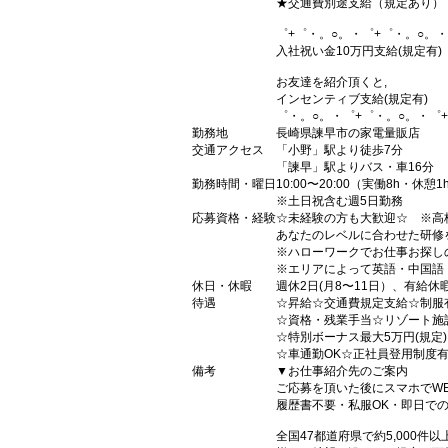
★交通費別途支給（規定あり）
゜+゜・。○。・゜+゜・。○。・
入社祝い金10万円支給(規定有)
お友達を紹介頂くと,
インセンティブ支給(規定有)
゜・。○。・゜+゜・。○。・゜
勤務地
長崎県諫早市の家電量販店
交通アクセス
「小野」駅より徒歩7分
「諫早」駅よりバス・車16分
勤務時間・曜日
10:00〜20:00（実働8h・休憩1
※土日祝含む週5日勤務
応募資格・経験
☆未経験の方も大歓迎☆ ※高
あなたのレベルに合わせた研修
※ハローワークでお仕事お探し
※エリアによって英語・中国語
休日・休暇
週休2日(月8〜11日）、有給休
待遇
☆昇給☆交通費規定支給☆制服
☆資格・残業手当☆リゾート施
☆特別ボーナス最大5万円(規定
☆車通勤OK☆正社員登用制度
備考
▼お仕事紹介先のご案内
ご応募を頂いた後にスマホでW
履歴書不要・私服OK・即日で
全国47都道府県で約5,000