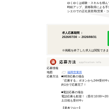
ゆくゆくは経験・スキルを積ん
時給アップ、資格取得による手
シエロでの正社員登用(営業・コ
求人応募期間 ：
2026/07/30 ～ 2026/08/31
※掲載を終了した求人は閲覧できま
応募情報
地図
福岡営業所
応募方法
■WEB応募の場合
「応募する」ボタンから24H受付中
約1分で応募完了！
■電話応募の場合
電話応募も歓迎！（受付:10:00〜20:
土日祝も受付中♪
【選考フロー】