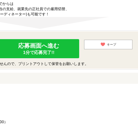
でからは
当の支給、就業先の正社員での雇用切替、
ーディネーター)も可能です！
応募画面へ進む
キープ
1分で応募完了!!
せんので、プリントアウトして保管をお願いします。
♪
00）