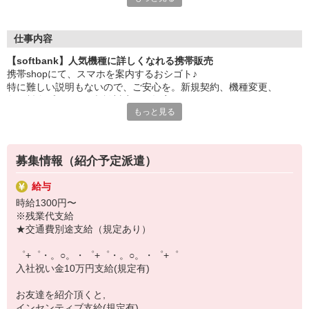
大手キャリアの店舗勤務なので安心・安定！
一度身に着けた知識は、
ずっと先まで役に立ちます！
仕事内容
【softbank】人気機種に詳しくなれる携帯販売
丁寧な研修もあるので、
携帯shopにて、スマホを案内するおシゴト♪
みなさんから働きやすいと好評です♪
特に難しい説明もないので、ご安心を。新規契約、機種変更、
最新アプリ事情やお得なプラン、
各種料金プランのご相談対応・ご提案などをお願いします。
スマホの裏ワザを学べるチャンス♪
もっと見る
初めての方でも安心♪
【選べるお仕事いろいろ】
あなた専属のコーディネーターが親切・丁寧にフォローするので、
￣￣￣￣￣￣￣￣￣￣￣
満足度◎
▼オフィスワーク
募集情報（紹介予定派遣）
事務、経理、データ入力、コールセンター、受付
■携帯やインターネット販売業務
▼工場・製造・軽作業系
給与
docomo(ドコモ)/au(エーユー)・KDDI/softbank(ソフトバンク)など
機械/食品製造・梱包・仕分け・加工・組立・検査
時給1300円〜
の大手キャリアから
▼美容系
※残業代支給
ワイモバイル(Y!mobille)、楽天モバイル、UQなど格安スマホまで幅
眉毛サロンのアイブロウ・ネイリスト・エステ
★交通費別途支給（規定あり）
広く紹介可能♪
▼営業・販売
人気のApple（アップル）店舗もございます！
法人営業・アパレル販売・個別指導塾・人材紹介
゜+゜・。○。・゜+゜・。○。・゜+゜
▼人気案件も多数♪
入社祝い金10万円支給(規定有)
短期・期間限定・オープニング・官公庁案件
上場/優良/大手企業など
お友達を紹介頂くと,
インセンティブ支給(規定有)