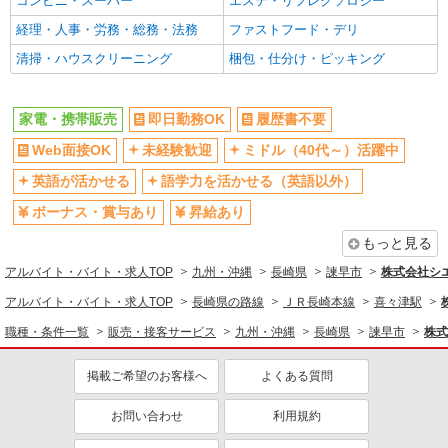
コンビニ・スーパー
エステ・リフレクソロジー
経理・人事・労務・総務・法務
ファストフード・デリ
清掃・ハウスクリーニング
梱包・仕分け・ピッキング
家電・携帯販売
即日勤務OK
履歴書不要
Web面接OK
未経験歓迎
ミドル（40代～）活躍中
英語が活かせる
語学力を活かせる（英語以外）
ボーナス・賞与あり
昇給あり
もっと見る
アルバイト・バイト・求人TOP
九州・沖縄
長崎県
諫早市
株式会社シ
アルバイト・バイト・求人TOP
長崎県の路線
ＪＲ長崎本線
喜々津駅
職種・条件一覧
販売・接客サービス
九州・沖縄
長崎県
諫早市
株式
掲載ご希望のお客様へ
よくある質問
お問い合わせ
利用規約