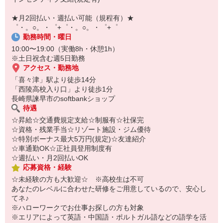
【スマホ面接実施中】
￣￣￣￣￣￣￣￣￣
★月2回払い・週払い可能（規程有）★
自宅に居ながらスマホでカンタン面接OK！
゜・。○。・゜+゜・。○。・゜+゜
オンライン面談なのでスピード対応。
勤務時間・曜日
10:00〜19:00（実働8h・休憩1h）
※土日祝含む週5日勤務
アクセス・勤務地
「喜々津」駅より徒歩14分
「西陵高校入り口」より徒歩1分
長崎県諫早市のsoftbankショップ
待遇
☆昇給☆交通費規定支給☆制服有☆社保完
☆資格・残業手当☆リゾート施設・ジム優待
☆特別ボーナス最大5万円(規定)☆友達紹介
☆車通勤OK☆正社員登用制度有
☆週払い・月2回払いOK
応募資格・経験
☆未経験の方も大歓迎☆ ※高校生は不可
あなたのレベルに合わせた研修をご用意しているので、安心し
てネ♪
※ハローワークでお仕事お探しの方も対象
※エリアによって英語・中国語・ポルトガル語などの語学を活