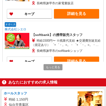
+゜・。○。・゜+゜・。○。・゜+゜ 入社祝い金10
長崎県諫早市の家電量販店
万円支給(規定有) お友達を紹介頂くと, インセンテ
ィブ支給(規定有) ★月2回払い・週払い可能（規程
詳細を見る
キープ
有）★ ゜・。○。・゜+゜・。○。・゜+゜
派遣社員
株式会社シエロ
【softbank】の携帯販売スタッフ
時給1500円〜 ※残業代支給 ★交通費別途支給
（規定あり） ゜+゜・。○。・゜+゜・。○。・゜
+゜ 入社祝い金10万円支給(規定有) お友達を紹介
長崎県諫早市のsoftbankショップ
頂くと, インセンティブ支給(規定有) ★月2回払
い・週払い可能（規程有）★ ゜・。○。・゜
詳細を見る
キープ
+゜・。○。・゜+゜
もっと見る
派遣社員
株式会社シエロ
あなたにおすすめの求人情報
人気機種に詳しくなれる携帯販売
【softbank】
月給231500円〜256500円（経験・能力によ
ホールスタッフ
る） ※上記金額に時間外手当/インセンティブが加
時給 1,150円
算 ・賞与あり・時間外手当あり（平均残業時間：
長崎県諫早市の家電量販店
仙台市青葉区
10h/月）・地域手当/職能手当あり・Workstyle支