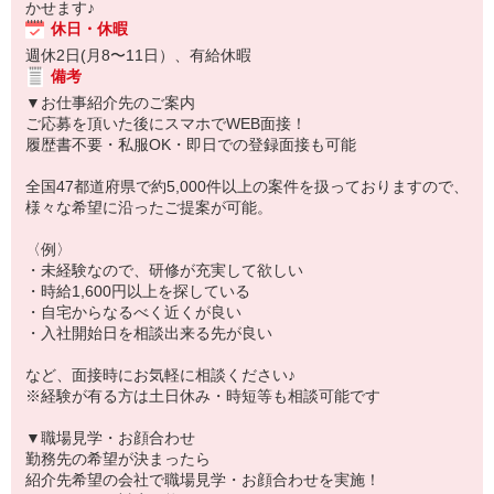
かせます♪
休日・休暇
週休2日(月8〜11日）、有給休暇
備考
▼お仕事紹介先のご案内
ご応募を頂いた後にスマホでWEB面接！
履歴書不要・私服OK・即日での登録面接も可能
全国47都道府県で約5,000件以上の案件を扱っておりますので、
様々な希望に沿ったご提案が可能。
〈例〉
・未経験なので、研修が充実して欲しい
・時給1,600円以上を探している
・自宅からなるべく近くが良い
・入社開始日を相談出来る先が良い
など、面接時にお気軽に相談ください♪
※経験が有る方は土日休み・時短等も相談可能です
▼職場見学・お顔合わせ
勤務先の希望が決まったら
紹介先希望の会社で職場見学・お顔合わせを実施！