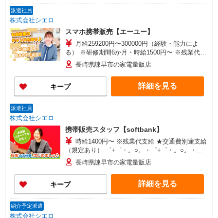
派遣社員
株式会社シエロ
スマホ携帯販売【エーユー】
月給259200円〜300000円（経験・能力によ
る） ※研修期間6か月・時給1500円〜 ※残業代支
給 ★交通費別途支給（規定あり） ゜+゜・。
長崎県諫早市の家電量販店
○。・゜+゜・。○。・゜+゜ 入社祝い金10万円支
給(規定有) お友達を紹介頂くと, インセンティブ支
詳細を見る
キープ
給(規定有) ゜・。○。・゜+゜・。○。・゜+゜
派遣社員
株式会社シエロ
携帯販売スタッフ【softbank】
時給1400円〜 ※残業代支給 ★交通費別途支給
（規定あり） ゜+゜・。○。・゜+゜・。○。・゜
+゜ 入社祝い金10万円支給(規定有) お友達を紹介
長崎県諫早市の家電量販店
頂くと, インセンティブ支給(規定有) ★月2回払
い・週払い可能（規程有）★ ゜・。○。・゜
詳細を見る
キープ
+゜・。○。・゜+゜
紹介予定派遣
株式会社シエロ