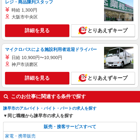
レジ・商品陳列スタッフ
大卒：月給240000円〜 短大卒：月給
時給 1,300円
230000円〜 高卒・専門卒：月給220000円〜 その
大阪市中央区
他・達成手当・役職手当・アドバイザー手当・そ
長崎県諫早市
の他手当有・賞与年2回 ※残業代支給 ★交通費別
途支給（規定あり） ゜+゜・。○。・゜+゜・。
詳細を見る
とりあえずキープ
詳細を見る
キープ
○。・゜+゜ 入社祝い金10万円支給(規定有) お友達
を紹介頂くと, インセンティブ支給(規定有) ゜・。
○。・゜+゜・。○。・゜+゜
派遣社員
マイクロバスによる施設利用者送迎ドライバー
株式会社シエロ
日給 10,900円〜10,900円
携帯販売スタッフ【softbank】
神戸市須磨区
時給1400円〜1450円（経験・能力による） ※
残業代支給 ★交通費別途支給（規定あり） ゜
詳細を見る
とりあえずキープ
+゜・。○。・゜+゜・。○。・゜+゜ 入社祝い金10
長崎県諫早市の家電量販店
万円支給(規定有) お友達を紹介頂くと, インセンテ
ィブ支給(規定有) ★月2回払い・週払い可能（規程
詳細を見る
キープ
このお仕事に関連する条件で探す
有）★ ゜・。○。・゜+゜・。○。・゜+゜
諫早市のアルバイト・バイト・パートの求人を探す
同じ職種から諫早市の求人を探す
販売・接客サービスすべて
家電・携帯販売