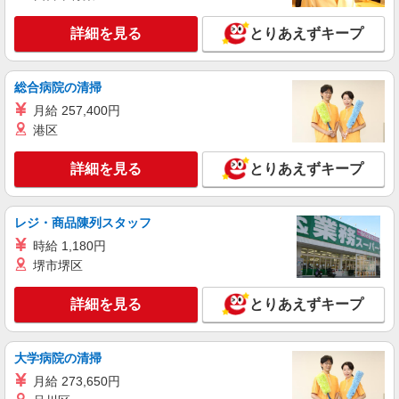
援金（4000円/月）あり・実績によりインセンティ
詳細を見る
キープ
ブあり ★交通費別途支給（規定あり） ゜+゜・。
詳細を見る
とりあえずキープ
○。・゜+゜・。○。・゜+゜ 入社祝い金10万円支
給(規定有) お友達を紹介頂くと, インセンティブ支
紹介予定派遣
給(規定有) ゜・。○。・゜+゜・。○。・゜+゜
株式会社シエロ
総合病院の清掃
【softbank】の携帯販売スタッフ
月給 257,400円
時給1500円〜 ※残業代支給 ★交通費別途支給
港区
（規定あり） ゜+゜・。○。・゜+゜・。○。・゜
+゜ 入社祝い金10万円支給(規定有) お友達を紹介
長崎県諫早市のsoftbankショップ
詳細を見る
とりあえずキープ
頂くと, インセンティブ支給(規定有) ★月2回払
い・週払い可能（規程有）★ ゜・。○。・゜
詳細を見る
キープ
+゜・。○。・゜+゜
レジ・商品陳列スタッフ
時給 1,180円
紹介予定派遣
株式会社シエロ
堺市堺区
【softbank】人気機種に詳しくなれる携帯販
売
詳細を見る
とりあえずキープ
月給209721円〜256438円（経験・能力によ
る） 固定残業代:26331円〜33098円（20時間相
当） ＊時間外手当は時間外労働の有無にかかわら
大学病院の清掃
長崎県諫早市のsoftbankショップ
ず、固定残業代として支給し、相当時間を超える
月給 273,650円
時間外労働分は法定どおり追加で支給します。 ※