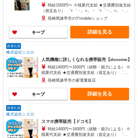
時給1500円〜 ※残業代支給 ★交通費別途支給
（規定あり） ゜+゜・。○。・゜+゜・。○。・゜
+゜ 入社祝い金10万円支給(規定有) お友達を紹介
長崎県諫早市のY!mobileショップ
頂くと, インセンティブ支給(規定有) ★月2回払
い・週払い可能（規程有）★ ゜・。○。・゜
詳細を見る
キープ
+゜・。○。・゜+゜
派遣社員
株式会社シエロ
人気機種に詳しくなれる携帯販売【docomo】
時給1400円〜1600円（経験・能力による） ※
残業代支給 ★交通費別途支給（規定あり） ゜
+゜・。○。・゜+゜・。○。・゜+゜ 入社祝い金10
長崎県諫早市の家電量販店
万円支給(規定有) お友達を紹介頂くと, インセンテ
ィブ支給(規定有) ★月2回払い・週払い可能（規程
詳細を見る
キープ
有）★ ゜・。○。・゜+゜・。○。・゜+゜
派遣社員
株式会社シエロ
スマホ携帯販売【ドコモ】
時給1400円〜1600円（経験・能力による） ※
残業代支給 ★交通費別途支給（規定あり） ゜