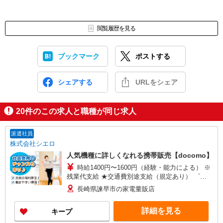
閲覧履歴を見る
ブックマーク
ポストする
シェアする
URLをシェア
20
件のこの求人と職種が同じ求人
派遣社員
株式会社シエロ
人気機種に詳しくなれる携帯販売【docomo】
時給1400円〜1600円（経験・能力による） ※
残業代支給 ★交通費別途支給（規定あり） ゜
+゜・。○。・゜+゜・。○。・゜+゜ 入社祝い金10
長崎県諫早市の家電量販店
万円支給(規定有) お友達を紹介頂くと, インセンテ
ィブ支給(規定有) ★月2回払い・週払い可能（規程
詳細を見る
キープ
有）★ ゜・。○。・゜+゜・。○。・゜+゜