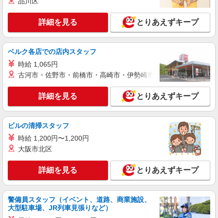
品川区
詳細を見る
キープ
試用期間あり3ヶ月 ※残業代支給 ★交通費別途支
給（規定あり） ゜+゜・。○。・゜+゜・。
○。・゜+゜ 入社祝い金10万円支給(規定有) お友達
詳細を見る
とりあえずキープ
紹介予定派遣
を紹介頂くと, インセンティブ支給(規定有) ゜・。
株式会社シエロ
○。・゜+゜・。○。・゜+゜
スマホ携帯販売【エーユー】
ベルク各店での店内スタッフ
月給259200円〜300000円（経験・能力によ
時給 1,065円
る） ※研修期間6か月・時給1500円〜 ※残業代支
古河市・佐野市・前橋市・高崎市・伊勢崎市・太田市・館林市・
給 ★交通費別途支給（規定あり） ゜+゜・。
長崎県諫早市の家電量販店
○。・゜+゜・。○。・゜+゜ 入社祝い金10万円支
給(規定有) お友達を紹介頂くと, インセンティブ支
詳細を見る
とりあえずキープ
詳細を見る
キープ
給(規定有) ゜・。○。・゜+゜・。○。・゜+゜
派遣社員
ビルの清掃スタッフ
株式会社シエロ
時給 1,200円〜1,200円
【au】人気機種に詳しくなれる携帯販売
大阪市北区
時給1450円〜 ※残業代支給 ★交通費別途支給
（規定あり） ゜+゜・。○。・゜+゜・。○。・゜
詳細を見る
とりあえずキープ
+゜ 入社祝い金10万円支給(規定有) お友達を紹介
長崎県諫早市のauショップ
頂くと, インセンティブ支給(規定有) ★月2回払
い・週払い可能（規程有）★ ゜・。○。・゜
詳細を見る
キープ
+゜・。○。・゜+゜
警備員スタッフ（イベント、道路、商業施設、
大型駐車場、JR列車見張りなど）