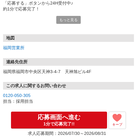
「応募する」ボタンから24H受付中♪
約1分で応募完了！
もっと見る
■電話応募の場合
電話応募も歓迎！（受付:10:00〜20:00）
土日祝も受付中♪
地図
【選考フロー】
福岡営業所
①応募から3営業日を目安に、メールorお電話でご連絡します。
②面接日時を決定！「0120」から始まる電話番号からご連絡します
★スマホでWEB面接（LINEなど）・出張面接・事務所面接と選べま
連絡先住所
す
福岡県福岡市中央区天神3-4-7 天神旭ビル4F
③面接実施（履歴書不要）
④勤務開始（スタート日は応相談）
※ご希望があれば、職場見学の調整もOKです！
この求人に関するお問い合わせ
0120-050-305
お気軽にご応募ください♪
担当：採用担当
応募画面へ進む
1分で応募完了!!
キープ
求人応募期間：2026/07/30～2026/08/31