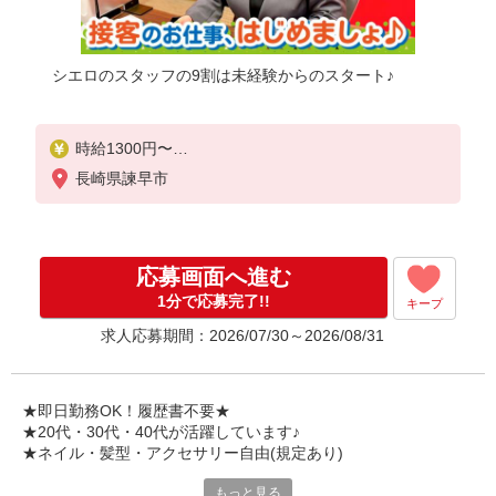
シエロのスタッフの9割は未経験からのスタート♪
時給1300円〜
※残業代支給
長崎県諫早市
★交通費別途支給（規定あり）
゜+゜・。○。・゜+゜・。○。・゜+゜
入社祝い金10万円支給(規定有)
応募画面へ進む
お友達を紹介頂くと,
1分で応募完了!!
キープ
インセンティブ支給(規定有)
求人応募期間：2026/07/30～2026/08/31
★月2回払い・週払い可能（規程有）★
゜・。○。・゜+゜・。○。・゜+゜
★即日勤務OK！履歴書不要★
★20代・30代・40代が活躍しています♪
★ネイル・髪型・アクセサリー自由(規定あり)
もっと見る
シエロのスタッフは9割が未経験スタート。