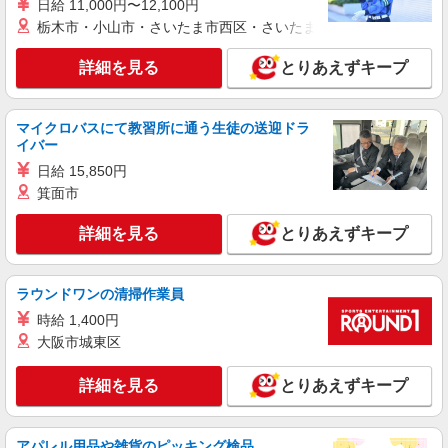
派遣社員
日給 11,000円〜12,100円
株式会社シエロ
栃木市・小山市・さいたま市西区・さいたま市岩槻区・久喜市・
【softbank】人気機種に詳しくなれる携帯販
売
詳細を見る
とりあえずキープ
月給178000円〜200000円（経験・能力によ
る） ※試用期間あり3ヶ月 ※残業代支給 ★交通費
別途支給（規定あり） ゜+゜・。○。・゜+゜・。
マイクロバスにて教習所に通う生徒の送迎ドラ
長崎県諫早市のsoftbankショップ
イバー
○。・゜+゜ 入社祝い金10万円支給(規定有) お友達
を紹介頂くと, インセンティブ支給(規定有) ゜・。
日給 15,850円
詳細を見る
キープ
○。・゜+゜・。○。・゜+゜
箕面市
紹介予定派遣
詳細を見る
とりあえずキープ
株式会社シエロ
スマホ携帯販売【ドコモ】
時給1400円〜1600円（経験・能力による） ※
ラウンドワンの清掃作業員
残業代支給 ★交通費別途支給（規定あり） ゜
時給 1,400円
+゜・。○。・゜+゜・。○。・゜+゜ 入社祝い金10
長崎県諫早市の家電量販店
大阪市城東区
万円支給(規定有) お友達を紹介頂くと, インセンテ
ィブ支給(規定有) ★月2回払い・週払い可能（規程
詳細を見る
キープ
有）★ ゜・。○。・゜+゜・。○。・゜+゜
詳細を見る
とりあえずキープ
派遣社員
株式会社シエロ
アパレル用品や雑貨のピッキング検品