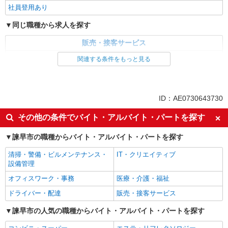
社員登用あり
同じ職種から求人を探す
販売・接客サービス
家電・携帯販売
関連する条件をもっと見る
同じ特徴から求人を探す
未経験歓迎
ミドル（40代～）活躍中
ID：AE0730643730
英語が活かせる
ボーナス・賞与あり
その他の条件でバイト・アルバイト・パートを探す
日払い
車通勤OK
諫早市の職種からバイト・アルバイト・パートを探す
交通費支給
社会保険あり
社員登用あり
清掃・警備・ビルメンテナンス・
IT・クリエイティブ
設備管理
オフィスワーク・事務
医療・介護・福祉
ドライバー・配達
販売・接客サービス
諫早市の人気の職種からバイト・アルバイト・パートを探す