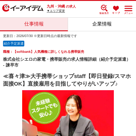
九州・沖縄
の求人
▼エリア変更
仕事情報
企業情報
更新日：2026/07/30 ※更新日時点の最新情報です
紹介予定派遣
職種：【softbank】人気機種に詳しくなれる携帯販売
株式会社シエロの家電・携帯販売の求人情報詳細（紹介予定派遣）
- 諫早市
≪喜々津≫大手携帯ショップstaff【即日登録/スマホ
面接OK】直接雇用を目指してやりがいアップ♪