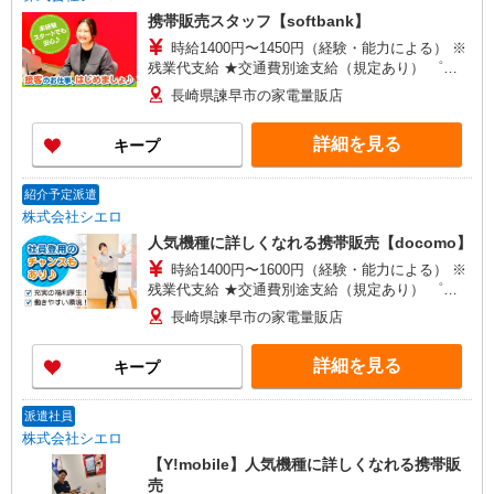
携帯販売スタッフ【softbank】
時給1400円〜1450円（経験・能力による） ※
残業代支給 ★交通費別途支給（規定あり） ゜
+゜・。○。・゜+゜・。○。・゜+゜ 入社祝い金10
長崎県諫早市の家電量販店
万円支給(規定有) お友達を紹介頂くと, インセンテ
ィブ支給(規定有) ★月2回払い・週払い可能（規程
詳細を見る
キープ
有）★ ゜・。○。・゜+゜・。○。・゜+゜
紹介予定派遣
株式会社シエロ
人気機種に詳しくなれる携帯販売【docomo】
時給1400円〜1600円（経験・能力による） ※
残業代支給 ★交通費別途支給（規定あり） ゜
+゜・。○。・゜+゜・。○。・゜+゜ 入社祝い金10
長崎県諫早市の家電量販店
万円支給(規定有) お友達を紹介頂くと, インセンテ
ィブ支給(規定有) ★月2回払い・週払い可能（規程
詳細を見る
キープ
有）★ ゜・。○。・゜+゜・。○。・゜+゜
派遣社員
株式会社シエロ
【Y!mobile】人気機種に詳しくなれる携帯販
売