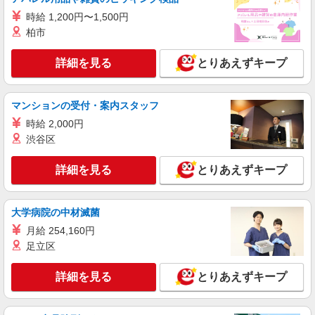
携帯販売スタッフ【docomo】
時給 1,200円〜1,500円
時給1400円〜1500円（経験・能力による） ※
柏市
残業代支給 ★交通費別途支給（規定あり） ゜
+゜・。○。・゜+゜・。○。・゜+゜ 入社祝い金10
長崎県諫早市
詳細を見る
とりあえずキープ
万円支給(規定有) お友達を紹介頂くと, インセンテ
ィブ支給(規定有) ★月2回払い・週払い可能（規程
詳細を見る
キープ
有）★ ゜・。○。・゜+゜・。○。・゜+゜
マンションの受付・案内スタッフ
時給 2,000円
派遣社員
株式会社シエロ
渋谷区
【softbank】人気機種に詳しくなれる携帯販
売
詳細を見る
とりあえずキープ
時給1300円〜 ※残業代支給 ★交通費別途支給
（規定あり） ゜+゜・。○。・゜+゜・。○。・゜
+゜ 入社祝い金10万円支給(規定有) お友達を紹介
大学病院の中材滅菌
長崎県諫早市のsoftbankショップ
頂くと, インセンティブ支給(規定有) ★月2回払
月給 254,160円
い・週払い可能（規程有）★ ゜・。○。・゜
足立区
詳細を見る
キープ
+゜・。○。・゜+゜
詳細を見る
とりあえずキープ
派遣社員
株式会社シエロ
【softbank】の携帯販売スタッフ