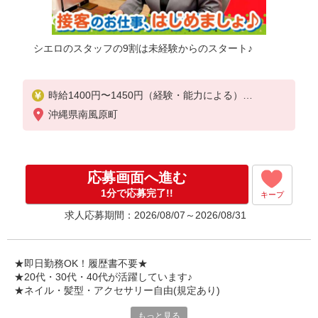
シエロのスタッフの9割は未経験からのスタート♪
時給1400円〜1450円（経験・能力による）
※残業代支給
沖縄県南風原町
★交通費別途支給（規定あり）
゜+゜・。○。・゜+゜・。○。・゜+゜
入社祝い金10万円支給(規定有)
応募画面へ進む
お友達を紹介頂くと,
1分で応募完了!!
キープ
インセンティブ支給(規定有)
求人応募期間：2026/08/07～2026/08/31
★月2回払い・週払い可能（規程有）★
゜・。○。・゜+゜・。○。・゜+゜
★即日勤務OK！履歴書不要★
★20代・30代・40代が活躍しています♪
★ネイル・髪型・アクセサリー自由(規定あり)
もっと見る
新しい機種やプラン。