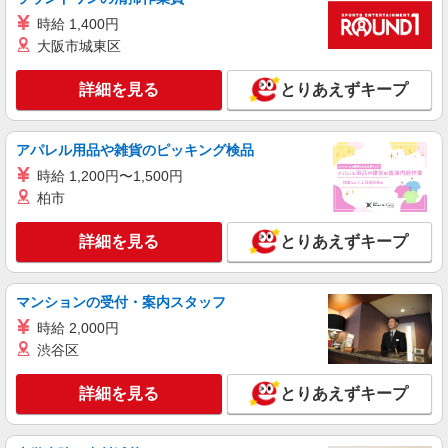
【docomo】の携帯販売スタッフ
時給 1,400円
時給1200円〜 ※残業代支給 ★交通費別途支給
大阪市城東区
（規定あり） ゜+゜・。○。・゜+゜・。○。・゜
+゜ 入社祝い金10万円支給(規定有) お友達を紹介
沖縄県島尻郡南風原町のdocomoショップ
詳細を見る
とりあえずキープ
頂くと, インセンティブ支給(規定有) ★月2回払
い・週払い可能（規程有）★ ゜・。○。・゜
詳細を見る
キープ
+゜・。○。・゜+゜
アパレル用品や雑貨のピッキング検品
時給 1,200円〜1,500円
派遣社員
株式会社シエロ
柏市
【docomo】の携帯販売スタッフ
詳細を見る
とりあえずキープ
時給1200円〜 ※残業代支給 ★交通費別途支給
（規定あり） ゜+゜・。○。・゜+゜・。○。・゜
+゜ 入社祝い金10万円支給(規定有) お友達を紹介
沖縄県島尻郡南風原町のdocomoショップ
頂くと, インセンティブ支給(規定有) ★月2回払
マンションの受付・案内スタッフ
い・週払い可能（規程有）★ ゜・。○。・゜
時給 2,000円
詳細を見る
キープ
+゜・。○。・゜+゜
渋谷区
紹介予定派遣
詳細を見る
とりあえずキープ
株式会社シエロ
スマホ携帯販売【ソフトバンク】
時給1400円〜1450円（経験・能力による） ※