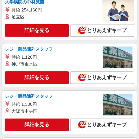
大学病院の中材滅菌
残業代支給 ★交通費別途支給（規定あり） ゜
月給 254,160円
+゜・。○。・゜+゜・。○。・゜+゜ 入社祝い金10
沖縄県島尻郡南風原町の家電量販店
万円支給(規定有) お友達を紹介頂くと, インセンテ
足立区
ィブ支給(規定有) ★月2回払い・週払い可能（規程
詳細を見る
キープ
有）★ ゜・。○。・゜+゜・。○。・゜+゜
詳細を見る
とりあえずキープ
派遣社員
株式会社シエロ
レジ・商品陳列スタッフ
スマホ携帯販売【ワイモバイル】
時給 1,120円
時給1400円〜1450円（経験・能力による） ※
神戸市垂水区
残業代支給 ★交通費別途支給（規定あり） ゜
+゜・。○。・゜+゜・。○。・゜+゜ 入社祝い金10
沖縄県島尻郡南風原町の家電量販店
詳細を見る
とりあえずキープ
万円支給(規定有) お友達を紹介頂くと, インセンテ
ィブ支給(規定有) ★月2回払い・週払い可能（規程
詳細を見る
キープ
有）★ ゜・。○。・゜+゜・。○。・゜+゜
レジ・商品陳列スタッフ
時給 1,300円
大阪市中央区
詳細を見る
とりあえずキープ