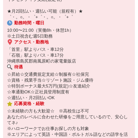
￣￣￣￣￣￣￣￣￣
自宅に居ながらスマホでカンタン面接OK！
★月2回払い・週払い可能（規程有）★
オンライン面談なのでスピード対応。
゜・。○。・゜+゜・。○。・゜+゜
勤務時間・曜日
10:00〜21:00（実働8h・休憩1h）
※土日祝含む週5日勤務
アクセス・勤務地
「首里」駅よりバス・車12分
「石嶺」駅よりバス・車17分
沖縄県島尻郡南風原町の家電量販店
待遇
☆昇給☆交通費規定支給☆制服有☆社保完
☆資格・残業手当☆リゾート施設・ジム優待
☆特別ボーナス最大5万円(規定)☆友達紹介
☆車通勤OK☆正社員登用制度有
☆週払い・月2回払いOK
応募資格・経験
☆未経験の方も大歓迎☆ ※高校生は不可
あなたのレベルに合わせた研修をご用意しているので、安心し
てネ♪
※ハローワークでお仕事お探しの方も対象
※エリアによって英語・中国語・ポルトガル語などの語学を活