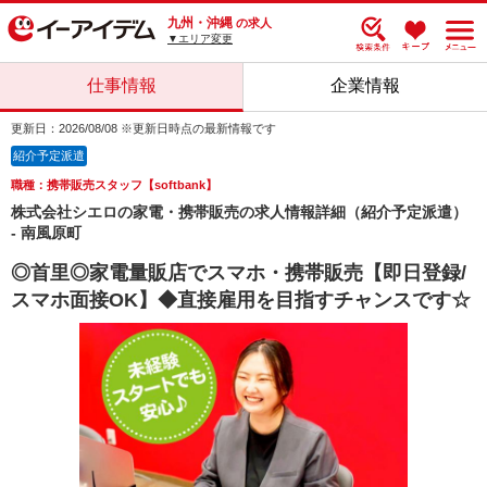
九州・沖縄
の求人
▼エリア変更
仕事情報
企業情報
更新日：2026/08/08 ※更新日時点の最新情報です
紹介予定派遣
職種：携帯販売スタッフ【softbank】
株式会社シエロの家電・携帯販売の求人情報詳細（紹介予定派遣）
- 南風原町
◎首里◎家電量販店でスマホ・携帯販売【即日登録/
スマホ面接OK】◆直接雇用を目指すチャンスです☆