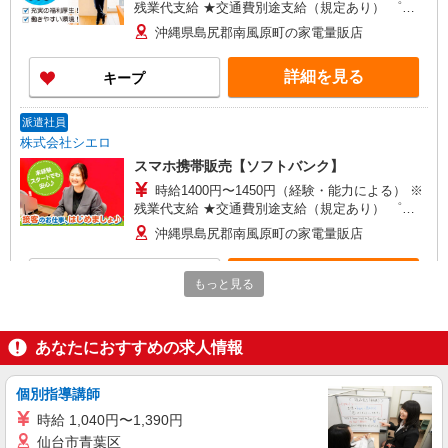
残業代支給 ★交通費別途支給（規定あり） ゜
+゜・。○。・゜+゜・。○。・゜+゜ 入社祝い金10
沖縄県島尻郡南風原町の家電量販店
万円支給(規定有) お友達を紹介頂くと, インセンテ
ィブ支給(規定有) ★月2回払い・週払い可能（規程
詳細を見る
キープ
有）★ ゜・。○。・゜+゜・。○。・゜+゜
派遣社員
株式会社シエロ
スマホ携帯販売【ソフトバンク】
時給1400円〜1450円（経験・能力による） ※
残業代支給 ★交通費別途支給（規定あり） ゜
+゜・。○。・゜+゜・。○。・゜+゜ 入社祝い金10
沖縄県島尻郡南風原町の家電量販店
万円支給(規定有) お友達を紹介頂くと, インセンテ
ィブ支給(規定有) ★月2回払い・週払い可能（規程
詳細を見る
キープ
有）★ ゜・。○。・゜+゜・。○。・゜+゜
もっと見る
紹介予定派遣
株式会社シエロ
あなたにおすすめの求人情報
【docomo】人気機種に詳しくなれる携帯販売
時給1300円〜 ※残業代支給 ★交通費別途支給
個別指導講師
（規定あり） ゜+゜・。○。・゜+゜・。○。・゜
時給 1,040円〜1,390円
+゜ 入社祝い金10万円支給(規定有) お友達を紹介
沖縄県島尻郡南風原町のdocomoショップ
仙台市青葉区
頂くと, インセンティブ支給(規定有) ★月2回払