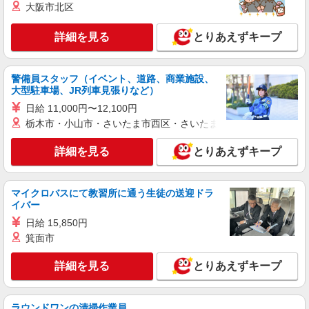
大阪市北区
紹介予定派遣
株式会社シエロ
詳細を見る
とりあえずキープ
【softbank】の携帯販売スタッフ
時給1400円〜 ※残業代支給 ★交通費別途支給
（規定あり） ゜+゜・。○。・゜+゜・。○。・゜
警備員スタッフ（イベント、道路、商業施設、
+゜ 入社祝い金10万円支給(規定有) お友達を紹介
大型駐車場、JR列車見張りなど）
沖縄県島尻郡南風原町のsoftbankショップ
頂くと, インセンティブ支給(規定有) ★月2回払
日給 11,000円〜12,100円
い・週払い可能（規程有）★ ゜・。○。・゜
詳細を見る
栃木市・小山市・さいたま市西区・さいたま市岩槻区・久喜市・
キープ
+゜・。○。・゜+゜
詳細を見る
とりあえずキープ
紹介予定派遣
株式会社シエロ
人気機種に詳しくなれる携帯販売【docomo】
マイクロバスにて教習所に通う生徒の送迎ドラ
時給1500円〜1600円（経験・能力による） ※
イバー
残業代支給 ★交通費別途支給（規定あり） ゜
日給 15,850円
+゜・。○。・゜+゜・。○。・゜+゜ 入社祝い金10
沖縄県島尻郡南風原町
箕面市
万円支給(規定有) お友達を紹介頂くと, インセンテ
ィブ支給(規定有) ★月2回払い・週払い可能（規程
詳細を見る
キープ
有）★ ゜・。○。・゜+゜・。○。・゜+゜
詳細を見る
とりあえずキープ
紹介予定派遣
株式会社シエロ
ラウンドワンの清掃作業員