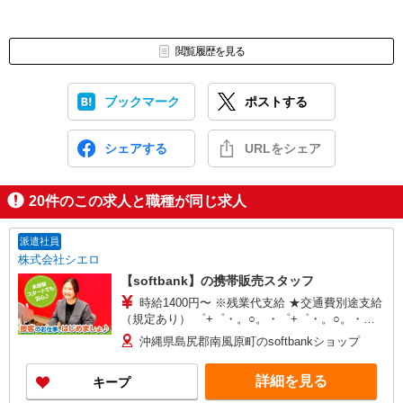
閲覧履歴を見る
ブックマーク
ポストする
シェアする
URLをシェア
20
件のこの求人と職種が同じ求人
派遣社員
株式会社シエロ
【softbank】の携帯販売スタッフ
時給1400円〜 ※残業代支給 ★交通費別途支給
（規定あり） ゜+゜・。○。・゜+゜・。○。・゜
+゜ 入社祝い金10万円支給(規定有) お友達を紹介
沖縄県島尻郡南風原町のsoftbankショップ
頂くと, インセンティブ支給(規定有) ★月2回払
い・週払い可能（規程有）★ ゜・。○。・゜
詳細を見る
キープ
+゜・。○。・゜+゜