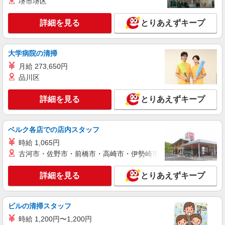
堺市堺区
詳細を見る
キープ
+゜・。○。・゜+゜
詳細を見る
とりあえずキープ
紹介予定派遣
株式会社シエロ
スマホ携帯販売【ワイモバイル】
大学病院の清掃
時給1400円〜1450円（経験・能力による） ※
月給 273,650円
残業代支給 ★交通費別途支給（規定あり） ゜
品川区
+゜・。○。・゜+゜・。○。・゜+゜ 入社祝い金10
沖縄県島尻郡南風原町の家電量販店
万円支給(規定有) お友達を紹介頂くと, インセンテ
ィブ支給(規定有) ★月2回払い・週払い可能（規程
詳細を見る
とりあえずキープ
詳細を見る
キープ
有）★ ゜・。○。・゜+゜・。○。・゜+゜
紹介予定派遣
ベルク各店での店内スタッフ
株式会社シエロ
時給 1,065円
人気機種に詳しくなれる携帯販売
古河市・佐野市・前橋市・高崎市・伊勢崎市・太田市・館林市・
【softbank】
時給1400円〜1450円（経験・能力による） ※
詳細を見る
とりあえずキープ
残業代支給 ★交通費別途支給（規定あり） ゜
+゜・。○。・゜+゜・。○。・゜+゜ 入社祝い金10
沖縄県島尻郡南風原町の家電量販店
万円支給(規定有) お友達を紹介頂くと, インセンテ
ビルの清掃スタッフ
ィブ支給(規定有) ★月2回払い・週払い可能（規程
詳細を見る
キープ
有）★ ゜・。○。・゜+゜・。○。・゜+゜
時給 1,200円〜1,200円