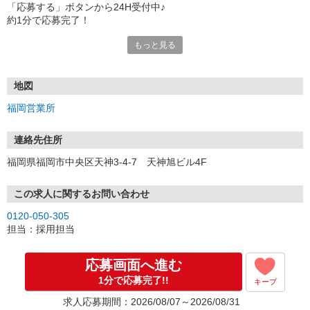
「応募する」ボタンから24H受付中♪
約1分で応募完了！
もっと見る
■電話応募の場合
電話応募も歓迎！（受付:10:00〜20:00）
土日祝も受付中♪
地図
【選考フロー】
福岡営業所
①応募から3営業日を目安に、メールorお電話でご連絡します。
②面接日時を決定！「0120」から始まる電話番号からご連絡します
★スマホでWEB面接（LINEなど）・出張面接・事務所面接と選べま
連絡先住所
す
福岡県福岡市中央区天神3-4-7 天神旭ビル4F
③面接実施（履歴書不要）
④勤務開始（スタート日は応相談）
※ご希望があれば、職場見学の調整もOKです！
この求人に関するお問い合わせ
0120-050-305
お気軽にご応募ください♪
担当：採用担当
応募画面へ進む
1分で応募完了!!
キープ
求人応募期間：2026/08/07～2026/08/31