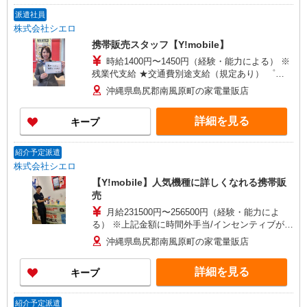
派遣社員
株式会社シエロ
携帯販売スタッフ【Y!mobile】
時給1400円〜1450円（経験・能力による） ※
残業代支給 ★交通費別途支給（規定あり） ゜
+゜・。○。・゜+゜・。○。・゜+゜ 入社祝い金10
沖縄県島尻郡南風原町の家電量販店
万円支給(規定有) お友達を紹介頂くと, インセンテ
ィブ支給(規定有) ★月2回払い・週払い可能（規程
詳細を見る
キープ
有）★ ゜・。○。・゜+゜・。○。・゜+゜
紹介予定派遣
株式会社シエロ
【Y!mobile】人気機種に詳しくなれる携帯販
売
月給231500円〜256500円（経験・能力によ
る） ※上記金額に時間外手当/インセンティブが加
算・賞与あり・時間外手当あり（平均残業時間：
沖縄県島尻郡南風原町の家電量販店
10h/月）・地域手当/職能手当あり・Workstyle支
援金（4000円/月）あり・実績によりインセンティ
詳細を見る
キープ
ブあり ★交通費別途支給（規定あり） ゜+゜・。
○。・゜+゜・。○。・゜+゜ 入社祝い金10万円支
給(規定有) お友達を紹介頂くと, インセンティブ支
紹介予定派遣