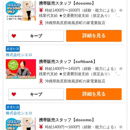
携帯販売スタッフ【docomo】
時給1400円〜1600円（経験・能力による） ※
残業代支給 ★交通費別途支給（規定あり） ゜
+゜・。○。・゜+゜・。○。・゜+゜ 入社祝い金10
沖縄県島尻郡南風原町の家電量販店
万円支給(規定有) お友達を紹介頂くと, インセンテ
ィブ支給(規定有) ★月2回払い・週払い可能（規程
詳細を見る
キープ
有）★ ゜・。○。・゜+゜・。○。・゜+゜
派遣社員
株式会社シエロ
携帯販売スタッフ【softbank】
時給1400円〜1450円（経験・能力による） ※
残業代支給 ★交通費別途支給（規定あり） ゜
+゜・。○。・゜+゜・。○。・゜+゜ 入社祝い金10
沖縄県島尻郡南風原町の家電量販店
万円支給(規定有) お友達を紹介頂くと, インセンテ
ィブ支給(規定有) ★月2回払い・週払い可能（規程
詳細を見る
キープ
有）★ ゜・。○。・゜+゜・。○。・゜+゜
派遣社員
株式会社シエロ
携帯販売スタッフ【docomo】
時給1400円〜1600円（経験・能力による） ※