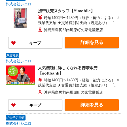
給(規定有) ゜・。○。・゜+゜・。○。・゜+゜
株式会社シエロ
携帯販売スタッフ【Y!mobile】
時給1400円〜1450円（経験・能力による） ※
残業代支給 ★交通費別途支給（規定あり） ゜
+゜・。○。・゜+゜・。○。・゜+゜ 入社祝い金10
沖縄県島尻郡南風原町の家電量販店
万円支給(規定有) お友達を紹介頂くと, インセンテ
ィブ支給(規定有) ★月2回払い・週払い可能（規程
詳細を見る
キープ
有）★ ゜・。○。・゜+゜・。○。・゜+゜
派遣社員
株式会社シエロ
人気機種に詳しくなれる携帯販売
【softbank】
時給1400円〜1450円（経験・能力による） ※
残業代支給 ★交通費別途支給（規定あり） ゜
+゜・。○。・゜+゜・。○。・゜+゜ 入社祝い金10
沖縄県島尻郡南風原町の家電量販店
万円支給(規定有) お友達を紹介頂くと, インセンテ
ィブ支給(規定有) ★月2回払い・週払い可能（規程
詳細を見る
キープ
有）★ ゜・。○。・゜+゜・。○。・゜+゜
紹介予定派遣
株式会社シエロ