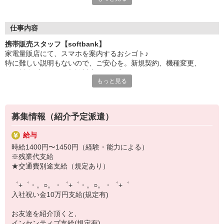
日々変わる専門知識を覚えるのはやっぱり大変。
でも心配ご無用！
仕事内容
シエロのご紹介するお店は、チームワークが良く
携帯販売スタッフ【softbank】
お互いに教え合ったり、フォローしあったりする
家電量販店にて、スマホを案内するおシゴト♪
和気あいあいとした人間関係がある店舗ばかり！
特に難しい説明もないので、ご安心を。新規契約、機種変更、
皆で一緒にステップアップしましょう♪
各種料金プランのご相談対応・ご提案などをお願いします。
もっと見る
【選べるお仕事いろいろ】
初めての方でも安心♪
￣￣￣￣￣￣￣￣￣￣￣
あなた専属のコーディネーターが親切・丁寧にフォローするので、
▼オフィスワーク
満足度◎
事務、経理、データ入力、コールセンター、受付
募集情報（紹介予定派遣）
▼工場・製造・軽作業系
■携帯やインターネット販売業務
機械/食品製造・梱包・仕分け・加工・組立・検査
給与
docomo(ドコモ)/au(エーユー)・KDDI/softbank(ソフトバンク)など
▼美容系
時給1400円〜1450円（経験・能力による）
の大手キャリアから
眉毛サロンのアイブロウ・ネイリスト・エステ
※残業代支給
ワイモバイル(Y!mobille)、楽天モバイル、UQなど格安スマホまで幅
▼営業・販売
★交通費別途支給（規定あり）
広く紹介可能♪
法人営業・アパレル販売・個別指導塾・人材紹介
人気のApple（アップル）店舗もございます！
▼人気案件も多数♪
゜+゜・。○。・゜+゜・。○。・゜+゜
短期・期間限定・オープニング・官公庁案件
入社祝い金10万円支給(規定有)
上場/優良/大手企業など
お友達を紹介頂くと,
【スマホ面接実施中】
インセンティブ支給(規定有)