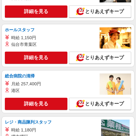
い・週払い可能（規程有）★ ゜・。○。・゜
詳細を見る
キープ
+゜・。○。・゜+゜
詳細を見る
とりあえずキープ
派遣社員
株式会社シエロ
ホールスタッフ
【Y!mobile】人気機種に詳しくなれる携帯販
時給 1,150円
売
仙台市青葉区
月給231500円〜256500円（経験・能力によ
る） ※上記金額に時間外手当/インセンティブが加
詳細を見る
とりあえずキープ
算・賞与あり・時間外手当あり（平均残業時間：
沖縄県島尻郡南風原町の家電量販店
10h/月）・地域手当/職能手当あり・Workstyle支
援金（4000円/月）あり・実績によりインセンティ
総合病院の清掃
詳細を見る
キープ
ブあり ★交通費別途支給（規定あり） ゜+゜・。
○。・゜+゜・。○。・゜+゜ 入社祝い金10万円支
月給 257,400円
給(規定有) お友達を紹介頂くと, インセンティブ支
派遣社員
港区
給(規定有) ゜・。○。・゜+゜・。○。・゜+゜
株式会社シエロ
【docomo】人気機種に詳しくなれる携帯販売
詳細を見る
とりあえずキープ
時給1300円〜 ※残業代支給 ★交通費別途支給
（規定あり） ゜+゜・。○。・゜+゜・。○。・゜
+゜ 入社祝い金10万円支給(規定有) お友達を紹介
レジ・商品陳列スタッフ
沖縄県島尻郡南風原町のdocomoショップ
頂くと, インセンティブ支給(規定有) ★月2回払
時給 1,180円
い・週払い可能（規程有）★ ゜・。○。・゜