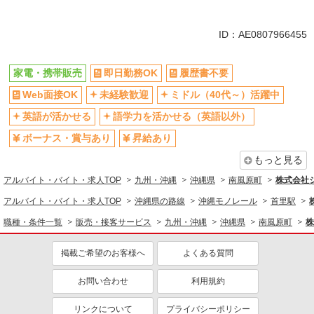
同じ特徴から求人を探す
未経験歓迎
ミドル（40代～）活躍中
ID：AE0807966455
英語が活かせる
ボーナス・賞与あり
日払い
車通勤OK
家電・携帯販売
即日勤務OK
履歴書不要
交通費支給
社会保険あり
Web面接OK
未経験歓迎
ミドル（40代～）活躍中
社員登用あり
英語が活かせる
語学力を活かせる（英語以外）
ボーナス・賞与あり
昇給あり
もっと見る
アルバイト・バイト・求人TOP
九州・沖縄
沖縄県
南風原町
株式会社
アルバイト・バイト・求人TOP
沖縄県の路線
沖縄モノレール
首里駅
職種・条件一覧
販売・接客サービス
九州・沖縄
沖縄県
南風原町
株
掲載ご希望のお客様へ
よくある質問
お問い合わせ
利用規約
リンクについて
プライバシーポリシー