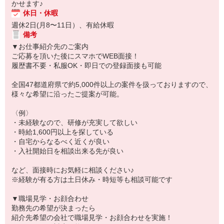
かせます♪
休日・休暇
週休2日(月8〜11日）、有給休暇
備考
▼お仕事紹介先のご案内
ご応募を頂いた後にスマホでWEB面接！
履歴書不要・私服OK・即日での登録面接も可能
全国47都道府県で約5,000件以上の案件を扱っておりますので、
様々な希望に沿ったご提案が可能。
〈例〉
・未経験なので、研修が充実して欲しい
・時給1,600円以上を探している
・自宅からなるべく近くが良い
・入社開始日を相談出来る先が良い
など、面接時にお気軽に相談ください♪
※経験が有る方は土日休み・時短等も相談可能です
▼職場見学・お顔合わせ
勤務先の希望が決まったら
紹介先希望の会社で職場見学・お顔合わせを実施！