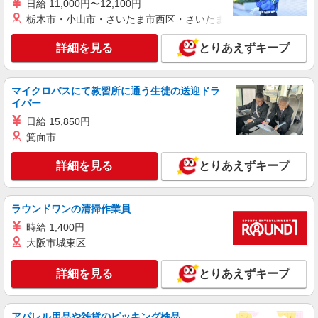
日給 11,000円〜12,100円
【softbank】人気機種に詳しくなれる携帯販
栃木市・小山市・さいたま市西区・さいたま市岩槻区・久喜市・
売
月給240000円〜300800円:（経験・能力によ
詳細を見る
とりあえずキープ
る） 固定残業代:37300円〜46600円（25時間相
当） ※時間外勤務の有無にかかわらず固定残業代
熊本県熊本市中央区のsoftbankショップ
は支給されます。また、相当時間を超えて時間外
勤務した場合は1分単位で残業代が追加で支給され
マイクロバスにて教習所に通う生徒の送迎ドラ
詳細を見る
キープ
ます。 ※試用期間あり4ヶ月月給25万円以上 ※残
イバー
業代支給 ★交通費別途支給（規定あり） ゜
日給 15,850円
+゜・。○。・゜+゜・。○。・゜+゜ 入社祝い金10
紹介予定派遣
箕面市
万円支給(規定有) お友達を紹介頂くと, インセンテ
株式会社シエロ
ィブ支給(規定有) ゜・。○。・゜+゜・。○。・゜
【au】の携帯販売スタッフ
詳細を見る
+゜
とりあえずキープ
時給1250円〜 ※残業代支給 ★交通費別途支給
（規定あり） ゜+゜・。○。・゜+゜・。○。・゜
+゜ 入社祝い金10万円支給(規定有) お友達を紹介
ラウンドワンの清掃作業員
熊本県熊本市中央区のauショップ
頂くと, インセンティブ支給(規定有) ★月2回払
時給 1,400円
い・週払い可能（規程有）★ ゜・。○。・゜
詳細を見る
大阪市城東区
キープ
+゜・。○。・゜+゜
詳細を見る
とりあえずキープ
派遣社員
株式会社シエロ
人気機種に詳しくなれる携帯販売
アパレル用品や雑貨のピッキング検品