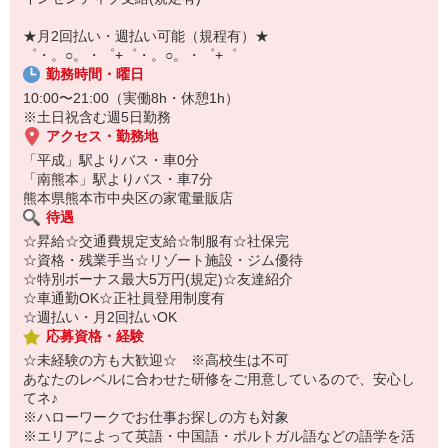
【スマホ面接実施中】
￣￣￣￣￣￣￣￣￣
★月2回払い・週払い可能（規程有）★
自宅に居ながらスマホでカンタン面接OK！
゜・。○。・゜+゜・。○。・゜+゜
オンライン面談なのでスピード対応。
勤務時間・曜日
10:00〜21:00（実働8h・休憩1h）
※土日祝含む週5日勤務
アクセス・勤務地
「平成」駅よりバス・車0分
「南熊本」駅よりバス・車7分
熊本県熊本市中央区の家電量販店
待遇
☆昇給☆交通費規定支給☆制服有☆社保完
☆資格・残業手当☆リゾート施設・ジム優待
☆特別ボーナス最大5万円(規定)☆友達紹介
☆車通勤OK☆正社員登用制度有
☆週払い・月2回払いOK
応募資格・経験
☆未経験の方も大歓迎☆ ※高校生は不可
あなたのレベルに合わせた研修をご用意しているので、安心し
てネ♪
※ハローワークでお仕事お探しの方も対象
※エリアによって英語・中国語・ポルトガル語などの語学を活