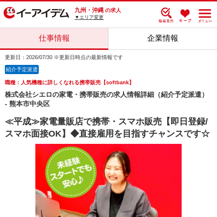
九州・沖縄
の求人
▼エリア変更
仕事情報
企業情報
更新日：2026/07/30 ※更新日時点の最新情報です
紹介予定派遣
職種：人気機種に詳しくなれる携帯販売【softbank】
株式会社シエロの家電・携帯販売の求人情報詳細（紹介予定派遣）
- 熊本市中央区
≪平成≫家電量販店で携帯・スマホ販売【即日登録/
スマホ面接OK】◆直接雇用を目指すチャンスです☆