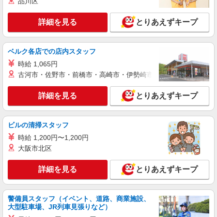
品川区
紹介予定派遣
株式会社シエロ
詳細を見る
とりあえずキープ
人気機種に詳しくなれる携帯販売【docomo】
時給1400円〜1600円（経験・能力による） ※
残業代支給 ★交通費別途支給（規定あり） ゜
ベルク各店での店内スタッフ
+゜・。○。・゜+゜・。○。・゜+゜ 入社祝い金10
熊本県熊本市中央区の家電量販店
時給 1,065円
万円支給(規定有) お友達を紹介頂くと, インセンテ
ィブ支給(規定有) ★月2回払い・週払い可能（規程
古河市・佐野市・前橋市・高崎市・伊勢崎市・太田市・館林市・
詳細を見る
キープ
有）★ ゜・。○。・゜+゜・。○。・゜+゜
詳細を見る
とりあえずキープ
紹介予定派遣
株式会社シエロ
【ドコモ】の店舗スタッフ
ビルの清掃スタッフ
時給1400円〜 ※残業代支給 ★交通費別途支給
時給 1,200円〜1,200円
（規定あり） ゜+゜・。○。・゜+゜・。○。・゜
大阪市北区
+゜ 入社祝い金10万円支給(規定有) お友達を紹介
熊本県熊本市中央区のdocomoショップ
頂くと, インセンティブ支給(規定有) ★月2回払
詳細を見る
とりあえずキープ
い・週払い可能（規程有）★ ゜・。○。・゜
詳細を見る
キープ
+゜・。○。・゜+゜
警備員スタッフ（イベント、道路、商業施設、
紹介予定派遣
大型駐車場、JR列車見張りなど）
株式会社シエロ