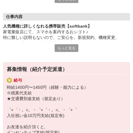
大手キャリアの店舗勤務なので安心・安定！
一度身に着けた知識は、
ずっと先まで役に立ちます！
仕事内容
人気機種に詳しくなれる携帯販売【softbank】
丁寧な研修もあるので、
家電量販店にて、スマホを案内するおシゴト♪
みなさんから働きやすいと好評です♪
特に難しい説明もないので、ご安心を。新規契約、機種変更、
最新アプリ事情やお得なプラン、
各種料金プランのご相談対応・ご提案などをお願いします。
スマホの裏ワザを学べるチャンス♪
もっと見る
初めての方でも安心♪
【選べるお仕事いろいろ】
あなた専属のコーディネーターが親切・丁寧にフォローするので、
￣￣￣￣￣￣￣￣￣￣￣
満足度◎
▼オフィスワーク
募集情報（紹介予定派遣）
事務、経理、データ入力、コールセンター、受付
■携帯やインターネット販売業務
▼工場・製造・軽作業系
給与
docomo(ドコモ)/au(エーユー)・KDDI/softbank(ソフトバンク)など
機械/食品製造・梱包・仕分け・加工・組立・検査
時給1400円〜1450円（経験・能力による）
の大手キャリアから
▼美容系
※残業代支給
ワイモバイル(Y!mobille)、楽天モバイル、UQなど格安スマホまで幅
眉毛サロンのアイブロウ・ネイリスト・エステ
★交通費別途支給（規定あり）
広く紹介可能♪
▼営業・販売
人気のApple（アップル）店舗もございます！
法人営業・アパレル販売・個別指導塾・人材紹介
゜+゜・。○。・゜+゜・。○。・゜+゜
▼人気案件も多数♪
入社祝い金10万円支給(規定有)
短期・期間限定・オープニング・官公庁案件
上場/優良/大手企業など
お友達を紹介頂くと,
インセンティブ支給(規定有)