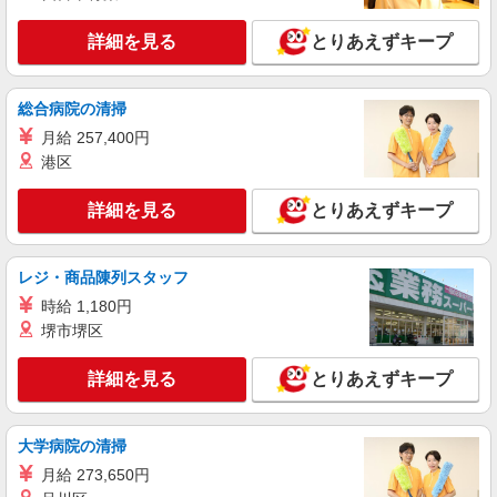
詳細を見る
キープ
有）★ ゜・。○。・゜+゜・。○。・゜+゜
詳細を見る
とりあえずキープ
紹介予定派遣
株式会社シエロ
総合病院の清掃
スマホ携帯販売【ワイモバイル】
月給 257,400円
時給1400円〜1450円（経験・能力による） ※
残業代支給 ★交通費別途支給（規定あり） ゜
港区
+゜・。○。・゜+゜・。○。・゜+゜ 入社祝い金10
熊本県熊本市中央区の家電量販店
万円支給(規定有) お友達を紹介頂くと, インセンテ
詳細を見る
とりあえずキープ
ィブ支給(規定有) ★月2回払い・週払い可能（規程
詳細を見る
キープ
有）★ ゜・。○。・゜+゜・。○。・゜+゜
レジ・商品陳列スタッフ
派遣社員
時給 1,180円
株式会社シエロ
堺市堺区
人気機種に詳しくなれる携帯販売【docomo】
時給1400円〜1500円（経験・能力による） ※
詳細を見る
とりあえずキープ
残業代支給 ★交通費別途支給（規定あり） ゜
+゜・。○。・゜+゜・。○。・゜+゜ 入社祝い金10
熊本県熊本市中央区
万円支給(規定有) お友達を紹介頂くと, インセンテ
ィブ支給(規定有) ★月2回払い・週払い可能（規程
大学病院の清掃
詳細を見る
キープ
有）★ ゜・。○。・゜+゜・。○。・゜+゜
月給 273,650円