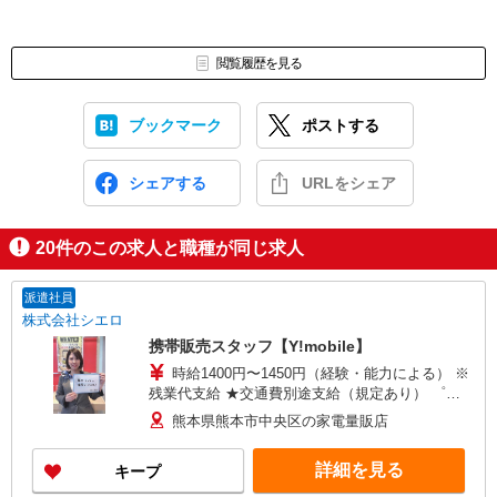
閲覧履歴を見る
ブックマーク
ポストする
シェアする
URLをシェア
20
件のこの求人と職種が同じ求人
派遣社員
株式会社シエロ
携帯販売スタッフ【Y!mobile】
時給1400円〜1450円（経験・能力による） ※
残業代支給 ★交通費別途支給（規定あり） ゜
+゜・。○。・゜+゜・。○。・゜+゜ 入社祝い金10
熊本県熊本市中央区の家電量販店
万円支給(規定有) お友達を紹介頂くと, インセンテ
ィブ支給(規定有) ★月2回払い・週払い可能（規程
詳細を見る
キープ
有）★ ゜・。○。・゜+゜・。○。・゜+゜