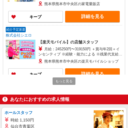
1500円〜 ★交通費別途支給（規定あり） ゜
熊本県熊本市中央区の家電量販店
+゜・。○。・゜+゜・。○。・゜+゜ 入社祝い金10
万円支給(規定有) お友達を紹介頂くと, インセンテ
詳細を見る
キープ
ィブ支給(規定有) ゜・。○。・゜+゜・。○。・゜
+゜
紹介予定派遣
株式会社シエロ
【楽天モバイル】の店舗スタッフ
月給：245250円〜319150円 ＋賞与年2回＋イ
ンセンティブ ※経験・能力による ※残業代支給
★交通費別途支給（規定あり） ゜+゜・。○。・゜
熊本県熊本市中央区の楽天モバイルショップ
+゜・。○。・゜+゜ 入社祝い金10万円支給(規定
有) お友達を紹介頂くと, インセンティブ支給(規定
詳細を見る
キープ
有) ゜・。○。・゜+゜・。○。・゜+゜
もっと見る
派遣社員
株式会社シエロ
あなたにおすすめの求人情報
携帯販売スタッフ【softbank】
時給1400円〜1450円（経験・能力による） ※
残業代支給 ★交通費別途支給（規定あり） ゜
ホールスタッフ
+゜・。○。・゜+゜・。○。・゜+゜ 入社祝い金10
熊本県熊本市中央区の家電量販店
時給 1,150円
万円支給(規定有) お友達を紹介頂くと, インセンテ
仙台市青葉区
ィブ支給(規定有) ★月2回払い・週払い可能（規程