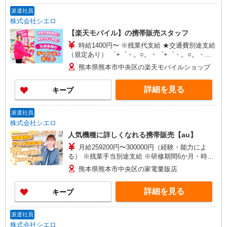
派遣社員
株式会社シエロ
【楽天モバイル】の携帯販売スタッフ
時給1400円〜 ※残業代支給 ★交通費別途支給
（規定あり） ゜+゜・。○。・゜+゜・。○。・゜
+゜ 入社祝い金10万円支給(規定有) お友達を紹介
熊本県熊本市中央区の楽天モバイルショップ
頂くと, インセンティブ支給(規定有) ★月2回払
い・週払い可能（規程有）★ ゜・。○。・゜
詳細を見る
キープ
+゜・。○。・゜+゜
派遣社員
株式会社シエロ
人気機種に詳しくなれる携帯販売【au】
月給259200円〜300000円（経験・能力によ
る） ※残業手当別途支給 ※研修期間6か月・時給
1500円〜 ★交通費別途支給（規定あり） ゜
熊本県熊本市中央区の家電量販店
+゜・。○。・゜+゜・。○。・゜+゜ 入社祝い金10
万円支給(規定有) お友達を紹介頂くと, インセンテ
詳細を見る
キープ
ィブ支給(規定有) ゜・。○。・゜+゜・。○。・゜
+゜
派遣社員
株式会社シエロ