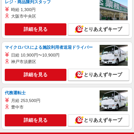
レジ・商品陳列スタッフ
+゜・。○。・゜+゜・。○。・゜+゜ 入社祝い金10
熊本県熊本市中央区のdocomoショップ
時給 1,300円
万円支給(規定有) お友達を紹介頂くと, インセンテ
ィブ支給(規定有) ★月2回払い・週払い可能（規程
大阪市中央区
詳細を見る
キープ
有）★ ゜・。○。・゜+゜・。○。・゜+゜
詳細を見る
とりあえずキープ
派遣社員
株式会社シエロ
スマホ携帯販売【エーユー】
マイクロバスによる施設利用者送迎ドライバー
時給 未経験1400円〜 時給 経験者1500円〜 ※
日給 10,900円〜10,900円
残業代支給 ★交通費別途支給（規定あり） ゜
神戸市須磨区
+゜・。○。・゜+゜・。○。・゜+゜ 入社祝い金10
熊本県下の家電量販店 ※週単位で勤務地が変
万円支給(規定有) お友達を紹介頂くと, インセンテ
更となります。
詳細を見る
とりあえずキープ
ィブ支給(規定有) ★月2回払い・週払い可能（規程
有）★ ゜・。○。・゜+゜・。○。・゜+゜
詳細を見る
キープ
代務運転士
月給 253,500円
豊中市
詳細を見る
とりあえずキープ