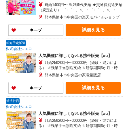
時給1400円〜 ※残業代支給 ★交通費別途支給
（規定あり） ゜+゜・。○。・゜+゜・。○。・゜
+゜ 入社祝い金10万円支給(規定有) お友達を紹介
熊本県熊本市中央区の楽天モバイルショップ
頂くと, インセンティブ支給(規定有) ★月2回払
い・週払い可能（規程有）★ ゜・。○。・゜
詳細を見る
キープ
+゜・。○。・゜+゜
紹介予定派遣
株式会社シエロ
人気機種に詳しくなれる携帯販売【au】
月給259200円〜300000円（経験・能力によ
る） ※残業手当別途支給 ※研修期間6か月・時給
1500円〜 ★交通費別途支給（規定あり） ゜
熊本県熊本市中央区の家電量販店
+゜・。○。・゜+゜・。○。・゜+゜ 入社祝い金10
万円支給(規定有) お友達を紹介頂くと, インセンテ
詳細を見る
キープ
ィブ支給(規定有) ゜・。○。・゜+゜・。○。・゜
+゜
派遣社員
株式会社シエロ
人気機種に詳しくなれる携帯販売【au】
月給259200円〜300000円（経験・能力によ
る） ※残業手当別途支給 ※研修期間6か月・時給