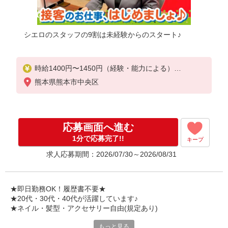
シエロのスタッフの9割は未経験からのスタート♪
時給1400円〜1450円（経験・能力による）
※残業代支給
熊本県熊本市中央区
★交通費別途支給（規定あり）
゜+゜・。○。・゜+゜・。○。・゜+゜
入社祝い金10万円支給(規定有)
応募画面へ進む
お友達を紹介頂くと,
1分で応募完了!!
キープ
インセンティブ支給(規定有)
求人応募期間：2026/07/30～2026/08/31
★月2回払い・週払い可能（規程有）★
゜・。○。・゜+゜・。○。・゜+゜
★即日勤務OK！履歴書不要★
★20代・30代・40代が活躍しています♪
★ネイル・髪型・アクセサリー自由(規定あり)
もっと見る
シエロのスタッフは9割が未経験スタート。