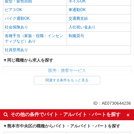
髪型・髪色自由
ネイルOK
ピアスOK
車通勤OK
バイク通勤OK
交通費支給
社会保険あり
入社祝い金あり
各種手当（家族・役職・インセン
制服貸与
ティブなど）あり
社員登用あり
同じ職種から求人を探す
販売・接客サービス
家電・携帯販売
関連する条件をもっと見る
同じ特徴から求人を探す
未経験歓迎
ミドル（40代～）活躍中
ID：AE0730644236
英語が活かせる
ボーナス・賞与あり
その他の条件でバイト・アルバイト・パートを探す
日払い
車通勤OK
熊本市中央区の職種からバイト・アルバイト・パートを探す
交通費支給
社会保険あり