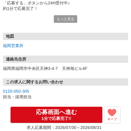
「応募する」ボタンから24H受付中♪
約1分で応募完了！
もっと見る
■電話応募の場合
電話応募も歓迎！（受付:10:00〜20:00）
土日祝も受付中♪
地図
【選考フロー】
福岡営業所
①応募から3営業日を目安に、メールorお電話でご連絡します。
②面接日時を決定！「0120」から始まる電話番号からご連絡します
★スマホでWEB面接（LINEなど）・出張面接・事務所面接と選べま
連絡先住所
す
福岡県福岡市中央区天神3-4-7 天神旭ビル4F
③面接実施（履歴書不要）
④勤務開始（スタート日は応相談）
※ご希望があれば、職場見学の調整もOKです！
この求人に関するお問い合わせ
0120-050-305
お気軽にご応募ください♪
担当：採用担当
応募画面へ進む
1分で応募完了!!
キープ
求人応募期間：2026/07/30～2026/08/31