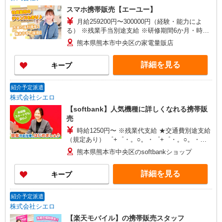
スマホ携帯販売【エーユー】
月給259200円〜300000円（経験・能力によ
る） ※残業手当別途支給 ※研修期間6か月・時給
1500円〜 ★交通費別途支給（規定あり） ゜
熊本県熊本市中央区の家電量販店
+゜・。○。・゜+゜・。○。・゜+゜ 入社祝い金10
万円支給(規定有) お友達を紹介頂くと, インセンテ
詳細を見る
キープ
ィブ支給(規定有) ゜・。○。・゜+゜・。○。・゜
+゜
紹介予定派遣
株式会社シエロ
【softbank】人気機種に詳しくなれる携帯販
売
時給1250円〜 ※残業代支給 ★交通費別途支給
（規定あり） ゜+゜・。○。・゜+゜・。○。・゜
+゜ 入社祝い金10万円支給(規定有) お友達を紹介
熊本県熊本市中央区のsoftbankショップ
頂くと, インセンティブ支給(規定有) ★月2回払
い・週払い可能（規程有）★ ゜・。○。・゜
詳細を見る
キープ
+゜・。○。・゜+゜
紹介予定派遣
株式会社シエロ
【楽天モバイル】の携帯販売スタッフ