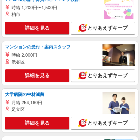
【softbank】
時給 1,200円〜1,500円
時給1400円〜1450円（経験・能力による） ※
残業代支給 ★交通費別途支給（規定あり） ゜
柏市
+゜・。○。・゜+゜・。○。・゜+゜ 入社祝い金10
熊本県熊本市中央区の家電量販店
万円支給(規定有) お友達を紹介頂くと, インセンテ
詳細を見る
とりあえずキープ
ィブ支給(規定有) ★月2回払い・週払い可能（規程
詳細を見る
キープ
有）★ ゜・。○。・゜+゜・。○。・゜+゜
マンションの受付・案内スタッフ
紹介予定派遣
時給 2,000円
株式会社シエロ
渋谷区
人気機種に詳しくなれる携帯販売【docomo】
時給1400円〜1500円（経験・能力による） ※
詳細を見る
とりあえずキープ
残業代支給 ★交通費別途支給（規定あり） ゜
+゜・。○。・゜+゜・。○。・゜+゜ 入社祝い金10
熊本県熊本市中央区
万円支給(規定有) お友達を紹介頂くと, インセンテ
ィブ支給(規定有) ★月2回払い・週払い可能（規程
大学病院の中材滅菌
詳細を見る
キープ
有）★ ゜・。○。・゜+゜・。○。・゜+゜
月給 254,160円
足立区
紹介予定派遣
株式会社シエロ
詳細を見る
とりあえずキープ
【docomo】の携帯販売スタッフ
時給1200円〜1400円（経験・能力による） ※
残業代支給 ★交通費別途支給（規定あり） ゜