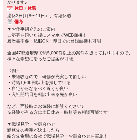
かせます♪
休日・休暇
週休2日(月8〜11日）、有給休暇
備考
▼お仕事紹介先のご案内
ご応募を頂いた後にスマホでWEB面接！
履歴書不要・私服OK・即日での登録面接も可能
全国47都道府県で約5,000件以上の案件を扱っておりますので、
様々な希望に沿ったご提案が可能。
〈例〉
・未経験なので、研修が充実して欲しい
・時給1,600円以上を探している
・自宅からなるべく近くが良い
・入社開始日を相談出来る先が良い
など、面接時にお気軽に相談ください♪
※経験が有る方は土日休み・時短等も相談可能です
▼職場見学・お顔合わせ
勤務先の希望が決まったら
紹介先希望の会社で職場見学・お顔合わせを実施！