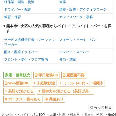
社員登用あり
軽作業・製造・物流
営業
ドライバー・配達
建築・設備・アクティブワーク
教育・保育
オフィスワーク・事務
熊本市中央区の人気の職種からバイト・アルバイト・パートを探
す
サービス提供責任者・ソーシャル
スイーツ・ケーキ・パン
ワーカー
配送・配達ドライバー
コンビニ・スーパー
フロント・受付・フロア案内
弁当・惣菜
家電・携帯販売
即日勤務OK
履歴書不要
Web面接OK
未経験歓迎
ミドル（40代～）活躍中
英語が活かせる
語学力を活かせる（英語以外）
ボーナス・賞与あり
昇給あり
もっと見る
アルバイト・バイト・求人TOP
九州・沖縄
熊本県
熊本市中央区
株式