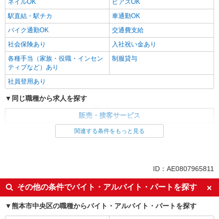
ネイルOK
ピアスOK
駅直結・駅チカ
車通勤OK
バイク通勤OK
交通費支給
社会保険あり
入社祝い金あり
各種手当（家族・役職・インセン
制服貸与
ティブなど）あり
社員登用あり
同じ職種から求人を探す
販売・接客サービス
家電・携帯販売
関連する条件をもっと見る
同じ特徴から求人を探す
未経験歓迎
ミドル（40代～）活躍中
ID：AE0807965811
英語が活かせる
ボーナス・賞与あり
その他の条件でバイト・アルバイト・パートを探す
日払い
車通勤OK
熊本市中央区の職種からバイト・アルバイト・パートを探す
交通費支給
社会保険あり