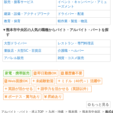
社員登用あり
販売・接客サービス
イベント・キャンペーン・アミュ
ーズメント
建築・設備・アクティブワーク
ドライバー・配達
教育・保育
軽作業・製造・物流
熊本市中央区の人気の職種からバイト・アルバイト・パートを探
す
大型ドライバー
レストラン・専門料理店
量販店・大型SC・百貨店
介護職・ヘルパー
アパレル販売
雑貨・コスメ販売
家電・携帯販売
即日勤務OK
履歴書不要
Web面接OK
未経験歓迎
ミドル（40代～）活躍中
英語が活かせる
語学力を活かせる（英語以外）
ボーナス・賞与あり
昇給あり
もっと見る
アルバイト・バイト・求人TOP
九州・沖縄
熊本県
熊本市中央区
株式