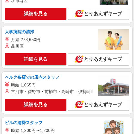
堺市堺区
派遣社員
詳細を見る
とりあえずキープ
株式会社シエロ
人気機種に詳しくなれる携帯販売【docomo】
時給1400円〜1500円（経験・能力による） ※
大学病院の清掃
残業代支給 ★交通費別途支給（規定あり） ゜
月給 273,650円
+゜・。○。・゜+゜・。○。・゜+゜ 入社祝い金10
熊本県熊本市中央区
万円支給(規定有) お友達を紹介頂くと, インセンテ
品川区
ィブ支給(規定有) ★月2回払い・週払い可能（規程
詳細を見る
キープ
有）★ ゜・。○。・゜+゜・。○。・゜+゜
詳細を見る
とりあえずキープ
派遣社員
株式会社シエロ
ベルク各店での店内スタッフ
【ドコモ】の店舗スタッフ
時給 1,065円
時給1400円〜 ※残業代支給 ★交通費別途支給
古河市・佐野市・前橋市・高崎市・伊勢崎市・太田市・館林市・
（規定あり） ゜+゜・。○。・゜+゜・。○。・゜
+゜ 入社祝い金10万円支給(規定有) お友達を紹介
熊本県熊本市中央区のdocomoショップ
詳細を見る
とりあえずキープ
頂くと, インセンティブ支給(規定有) ★月2回払
い・週払い可能（規程有）★ ゜・。○。・゜
詳細を見る
キープ
+゜・。○。・゜+゜
ビルの清掃スタッフ
派遣社員
時給 1,200円〜1,200円