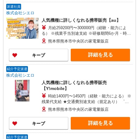
派遣社員
株式会社シエロ
人気機種に詳しくなれる携帯販売【au】
月給259200円〜300000円（経験・能力によ
る） ※残業手当別途支給 ※研修期間6か月・時給
1500円〜 ★交通費別途支給（規定あり） ゜
熊本県熊本市中央区の家電量販店
+゜・。○。・゜+゜・。○。・゜+゜ 入社祝い金10
万円支給(規定有) お友達を紹介頂くと, インセンテ
詳細を見る
キープ
ィブ支給(規定有) ゜・。○。・゜+゜・。○。・゜
+゜
紹介予定派遣
株式会社シエロ
人気機種に詳しくなれる携帯販売
【Y!mobile】
時給1400円〜1450円（経験・能力による） ※
残業代支給 ★交通費別途支給（規定あり） ゜
+゜・。○。・゜+゜・。○。・゜+゜ 入社祝い金10
熊本県熊本市中央区の家電量販店
万円支給(規定有) お友達を紹介頂くと, インセンテ
ィブ支給(規定有) ★月2回払い・週払い可能（規程
詳細を見る
キープ
有）★ ゜・。○。・゜+゜・。○。・゜+゜
紹介予定派遣