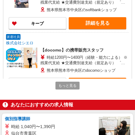
残業代支給 ★交通費別途支給（規定あり） ゜
+゜・。○。・゜+゜・。○。・゜+゜ 入社祝い金10
熊本県熊本市中央区のsoftbankショップ
万円支給(規定有) お友達を紹介頂くと, インセンテ
ィブ支給(規定有) ★月2回払い・週払い可能（規程
詳細を見る
キープ
有）★ ゜・。○。・゜+゜・。○。・゜+゜
派遣社員
株式会社シエロ
【docomo】の携帯販売スタッフ
時給1200円〜1400円（経験・能力による） ※
残業代支給 ★交通費別途支給（規定あり） ゜
+゜・。○。・゜+゜・。○。・゜+゜ 入社祝い金10
熊本県熊本市中央区のdocomoショップ
万円支給(規定有) お友達を紹介頂くと, インセンテ
ィブ支給(規定有) ★月2回払い・週払い可能（規程
詳細を見る
キープ
有）★ ゜・。○。・゜+゜・。○。・゜+゜
もっと見る
紹介予定派遣
株式会社シエロ
あなたにおすすめの求人情報
携帯販売スタッフ【au】
月給259200円〜300000円（経験・能力によ
個別指導講師
る） ※残業手当別途支給 ※研修期間6か月・時給
時給 1,040円〜1,390円
1500円〜 ★交通費別途支給（規定あり） ゜
熊本県熊本市中央区の家電量販店
仙台市青葉区
+゜・。○。・゜+゜・。○。・゜+゜ 入社祝い金10