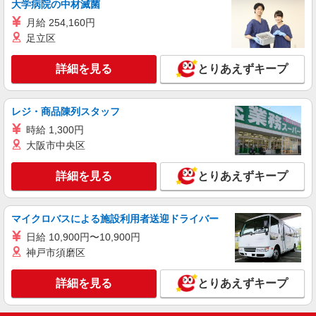
熊本県下の家電量販店 ※週単位で勤務地が変
大学病院の中材滅菌
万円支給(規定有) お友達を紹介頂くと, インセンテ
更となります。
月給 254,160円
ィブ支給(規定有) ★月2回払い・週払い可能（規程
有）★ ゜・。○。・゜+゜・。○。・゜+゜
足立区
詳細を見る
キープ
詳細を見る
とりあえずキープ
紹介予定派遣
株式会社シエロ
人気機種に詳しくなれる携帯販売【au】
レジ・商品陳列スタッフ
月給259200円〜300000円（経験・能力によ
時給 1,300円
る） ※残業手当別途支給 ※研修期間6か月・時給
大阪市中央区
1500円〜 ★交通費別途支給（規定あり） ゜
熊本県熊本市中央区の家電量販店
+゜・。○。・゜+゜・。○。・゜+゜ 入社祝い金10
詳細を見る
とりあえずキープ
万円支給(規定有) お友達を紹介頂くと, インセンテ
詳細を見る
キープ
ィブ支給(規定有) ゜・。○。・゜+゜・。○。・゜
+゜
マイクロバスによる施設利用者送迎ドライバー
日給 10,900円〜10,900円
神戸市須磨区
詳細を見る
とりあえずキープ