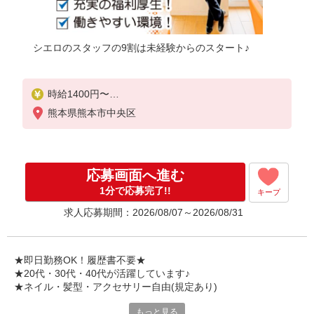
シエロのスタッフの9割は未経験からのスタート♪
時給1400円〜
※残業代支給
熊本県熊本市中央区
★交通費別途支給（規定あり）
゜+゜・。○。・゜+゜・。○。・゜+゜
入社祝い金10万円支給(規定有)
応募画面へ進む
お友達を紹介頂くと,
1分で応募完了!!
キープ
インセンティブ支給(規定有)
求人応募期間：2026/08/07～2026/08/31
★月2回払い・週払い可能（規程有）★
゜・。○。・゜+゜・。○。・゜+゜
★即日勤務OK！履歴書不要★
★20代・30代・40代が活躍しています♪
★ネイル・髪型・アクセサリー自由(規定あり)
もっと見る
各キャリアの新機種が特別価格で購入OK！！