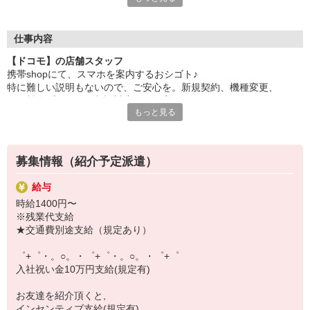
自分だけじゃなくって、
家族や友人にも適用されます！
仕事内容
さらに！各種リゾート施設やスポーツジムなどが
【ドコモ】の店舗スタッフ
特別割引価格でご利用可能☆
携帯shopにて、スマホを案内するおシゴト♪
お得に過ごしたいあなたの味方です♪
特に難しい説明もないので、ご安心を。新規契約、機種変更、
各種料金プランのご相談対応・ご提案などをお願いします。
【選べるお仕事いろいろ】
もっと見る
￣￣￣￣￣￣￣￣￣￣￣
初めての方でも安心♪
▼オフィスワーク
あなた専属のコーディネーターが親切・丁寧にフォローするので、
事務、経理、データ入力、コールセンター、受付
満足度◎
▼工場・製造・軽作業系
募集情報（紹介予定派遣）
機械/食品製造・梱包・仕分け・加工・組立・検査
■携帯やインターネット販売業務
▼美容系
給与
docomo(ドコモ)/au(エーユー)・KDDI/softbank(ソフトバンク)など
眉毛サロンのアイブロウ・ネイリスト・エステ
時給1400円〜
の大手キャリアから
▼営業・販売
※残業代支給
ワイモバイル(Y!mobille)、楽天モバイル、UQなど格安スマホまで幅
法人営業・アパレル販売・個別指導塾・人材紹介
★交通費別途支給（規定あり）
広く紹介可能♪
▼人気案件も多数♪
人気のApple（アップル）店舗もございます！
短期・期間限定・オープニング・官公庁案件
゜+゜・。○。・゜+゜・。○。・゜+゜
上場/優良/大手企業など
入社祝い金10万円支給(規定有)
【スマホ面接実施中】
お友達を紹介頂くと,
￣￣￣￣￣￣￣￣￣
インセンティブ支給(規定有)