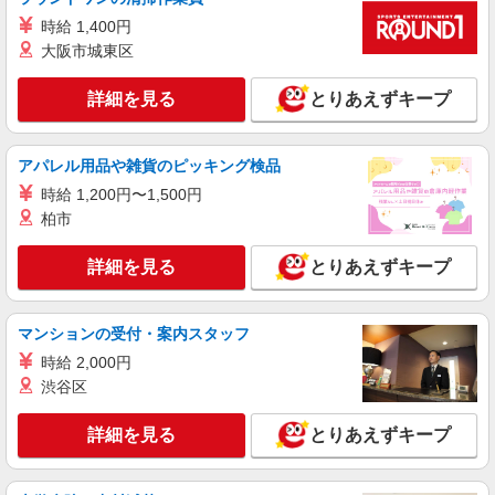
時給1400円〜1600円（経験・能力による） ※
時給 1,400円
残業代支給 ★交通費別途支給（規定あり） ゜
+゜・。○。・゜+゜・。○。・゜+゜ 入社祝い金10
大阪市城東区
熊本県熊本市中央区の家電量販店
万円支給(規定有) お友達を紹介頂くと, インセンテ
ィブ支給(規定有) ★月2回払い・週払い可能（規程
詳細を見る
とりあえずキープ
詳細を見る
キープ
有）★ ゜・。○。・゜+゜・。○。・゜+゜
紹介予定派遣
アパレル用品や雑貨のピッキング検品
株式会社シエロ
時給 1,200円〜1,500円
人気機種に詳しくなれる携帯販売【docomo】
柏市
時給1400円〜1500円（経験・能力による） ※
残業代支給 ★交通費別途支給（規定あり） ゜
詳細を見る
とりあえずキープ
+゜・。○。・゜+゜・。○。・゜+゜ 入社祝い金10
熊本県熊本市中央区
万円支給(規定有) お友達を紹介頂くと, インセンテ
ィブ支給(規定有) ★月2回払い・週払い可能（規程
詳細を見る
キープ
有）★ ゜・。○。・゜+゜・。○。・゜+゜
マンションの受付・案内スタッフ
時給 2,000円
紹介予定派遣
渋谷区
株式会社シエロ
スマホ携帯販売【エーユー】
詳細を見る
とりあえずキープ
時給 未経験1400円〜 時給 経験者1500円〜 ※
残業代支給 ★交通費別途支給（規定あり） ゜
+゜・。○。・゜+゜・。○。・゜+゜ 入社祝い金10