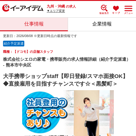
九州・沖縄
の求人
▼エリア変更
仕事情報
企業情報
更新日：2026/08/08 ※更新日時点の最新情報です
紹介予定派遣
職種：【ドコモ】の店舗スタッフ
株式会社シエロの家電・携帯販売の求人情報詳細（紹介予定派遣）
- 熊本市中央区
大手携帯ショップstaff【即日登録/スマホ面接OK】
◆直接雇用を目指すチャンスです☆＜黒髪町＞