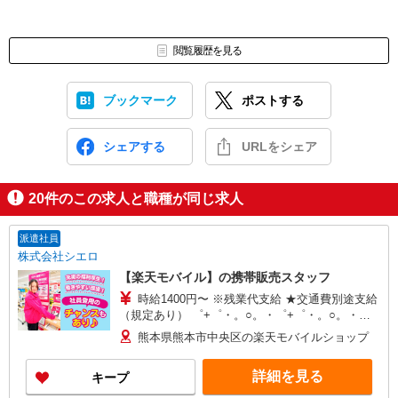
閲覧履歴を見る
ブックマーク
ポストする
シェアする
URLをシェア
20
件のこの求人と職種が同じ求人
派遣社員
株式会社シエロ
【楽天モバイル】の携帯販売スタッフ
時給1400円〜 ※残業代支給 ★交通費別途支給
（規定あり） ゜+゜・。○。・゜+゜・。○。・゜
+゜ 入社祝い金10万円支給(規定有) お友達を紹介
熊本県熊本市中央区の楽天モバイルショップ
頂くと, インセンティブ支給(規定有) ★月2回払
い・週払い可能（規程有）★ ゜・。○。・゜
詳細を見る
キープ
+゜・。○。・゜+゜