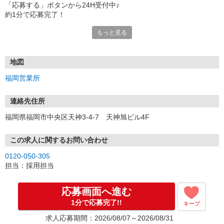
「応募する」ボタンから24H受付中♪
約1分で応募完了！
もっと見る
■電話応募の場合
電話応募も歓迎！（受付:10:00〜20:00）
土日祝も受付中♪
地図
【選考フロー】
福岡営業所
①応募から3営業日を目安に、メールorお電話でご連絡します。
②面接日時を決定！「0120」から始まる電話番号からご連絡します
★スマホでWEB面接（LINEなど）・出張面接・事務所面接と選べま
連絡先住所
す
福岡県福岡市中央区天神3-4-7 天神旭ビル4F
③面接実施（履歴書不要）
④勤務開始（スタート日は応相談）
※ご希望があれば、職場見学の調整もOKです！
この求人に関するお問い合わせ
0120-050-305
お気軽にご応募ください♪
担当：採用担当
応募画面へ進む
1分で応募完了!!
キープ
求人応募期間：2026/08/07～2026/08/31