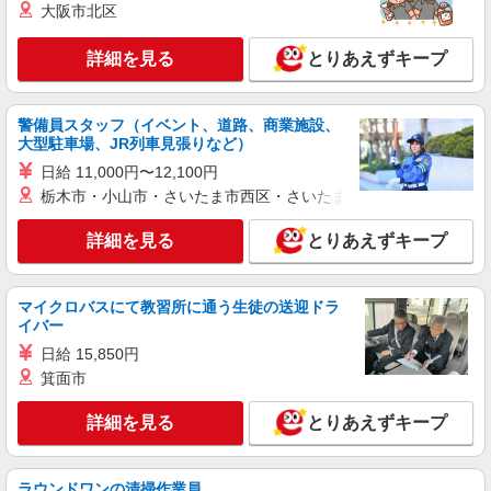
株式会社シエロ
大阪市北区
携帯販売スタッフ【softbank】
詳細を見る
時給1400円〜1450円（経験・能力による） ※
とりあえずキープ
残業代支給 ★交通費別途支給（規定あり） ゜
+゜・。○。・゜+゜・。○。・゜+゜ 入社祝い金10
熊本県熊本市中央区の家電量販店
万円支給(規定有) お友達を紹介頂くと, インセンテ
警備員スタッフ（イベント、道路、商業施設、
ィブ支給(規定有) ★月2回払い・週払い可能（規程
大型駐車場、JR列車見張りなど）
詳細を見る
キープ
有）★ ゜・。○。・゜+゜・。○。・゜+゜
日給 11,000円〜12,100円
栃木市・小山市・さいたま市西区・さいたま市岩槻区・久喜市・
派遣社員
株式会社シエロ
詳細を見る
とりあえずキープ
人気機種に詳しくなれる携帯販売【docomo】
時給1400円〜1500円（経験・能力による） ※
残業代支給 ★交通費別途支給（規定あり） ゜
マイクロバスにて教習所に通う生徒の送迎ドラ
+゜・。○。・゜+゜・。○。・゜+゜ 入社祝い金10
イバー
熊本県熊本市中央区
万円支給(規定有) お友達を紹介頂くと, インセンテ
日給 15,850円
ィブ支給(規定有) ★月2回払い・週払い可能（規程
詳細を見る
キープ
有）★ ゜・。○。・゜+゜・。○。・゜+゜
箕面市
詳細を見る
とりあえずキープ
派遣社員
株式会社シエロ
人気機種に詳しくなれる携帯販売【docomo】
ラウンドワンの清掃作業員