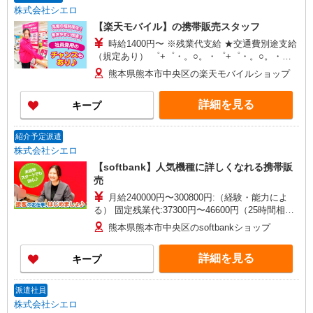
株式会社シエロ
【楽天モバイル】の携帯販売スタッフ
時給1400円〜 ※残業代支給 ★交通費別途支給
（規定あり） ゜+゜・。○。・゜+゜・。○。・゜
+゜ 入社祝い金10万円支給(規定有) お友達を紹介
熊本県熊本市中央区の楽天モバイルショップ
頂くと, インセンティブ支給(規定有) ★月2回払
い・週払い可能（規程有）★ ゜・。○。・゜
詳細を見る
キープ
+゜・。○。・゜+゜
紹介予定派遣
株式会社シエロ
【softbank】人気機種に詳しくなれる携帯販
売
月給240000円〜300800円:（経験・能力によ
る） 固定残業代:37300円〜46600円（25時間相
当） ※時間外勤務の有無にかかわらず固定残業代
熊本県熊本市中央区のsoftbankショップ
は支給されます。また、相当時間を超えて時間外
勤務した場合は1分単位で残業代が追加で支給され
詳細を見る
キープ
ます。 ※試用期間あり4ヶ月月給25万円以上 ※残
業代支給 ★交通費別途支給（規定あり） ゜
+゜・。○。・゜+゜・。○。・゜+゜ 入社祝い金10
派遣社員
万円支給(規定有) お友達を紹介頂くと, インセンテ
株式会社シエロ
ィブ支給(規定有) ゜・。○。・゜+゜・。○。・゜