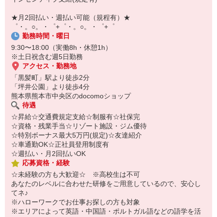
自宅に居ながらスマホでカンタン面接OK！
オンライン面談なのでスピード対応。
★月2回払い・週払い可能（規程有）★
即日登録もOK♪
゜・。○。・゜+゜・。○。・゜+゜
勤務時間・曜日
気になった方はお気軽にご相談ください！
9:30〜18:00（実働8h・休憩1h）
※土日祝含む週5日勤務
アクセス・勤務地
「黒髪町」駅より徒歩2分
「坪井公園」より徒歩4分
熊本県熊本市中央区のdocomoショップ
待遇
☆昇給☆交通費規定支給☆制服有☆社保完
☆資格・残業手当☆リゾート施設・ジム優待
☆特別ボーナス最大5万円(規定)☆友達紹介
☆車通勤OK☆正社員登用制度有
☆週払い・月2回払いOK
応募資格・経験
☆未経験の方も大歓迎☆ ※高校生は不可
あなたのレベルに合わせた研修をご用意しているので、安心し
てネ♪
※ハローワークでお仕事お探しの方も対象
※エリアによって英語・中国語・ポルトガル語などの語学を活