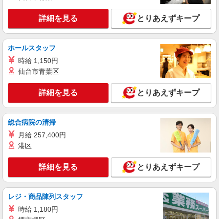
万円支給(規定有) お友達を紹介頂くと, インセンテ
詳細を見る
キープ
ィブ支給(規定有) ゜・。○。・゜+゜・。○。・゜
詳細を見る
とりあえずキープ
+゜
派遣社員
株式会社シエロ
ホールスタッフ
【docomo】の携帯販売スタッフ
時給 1,150円
時給1300円〜1400円（経験・能力による） ※
仙台市青葉区
残業代支給 ★交通費別途支給（規定あり） ゜
+゜・。○。・゜+゜・。○。・゜+゜ 入社祝い金10
熊本県熊本市中央区のdocomoショップ
詳細を見る
とりあえずキープ
万円支給(規定有) お友達を紹介頂くと, インセンテ
ィブ支給(規定有) ★月2回払い・週払い可能（規程
詳細を見る
キープ
有）★ ゜・。○。・゜+゜・。○。・゜+゜
総合病院の清掃
月給 257,400円
紹介予定派遣
株式会社シエロ
港区
【au】の携帯販売スタッフ
詳細を見る
とりあえずキープ
時給1250円〜 ※残業代支給 ★交通費別途支給
（規定あり） ゜+゜・。○。・゜+゜・。○。・゜
+゜ 入社祝い金10万円支給(規定有) お友達を紹介
熊本県熊本市中央区のauショップ
頂くと, インセンティブ支給(規定有) ★月2回払
レジ・商品陳列スタッフ
い・週払い可能（規程有）★ ゜・。○。・゜
時給 1,180円
詳細を見る
キープ
+゜・。○。・゜+゜