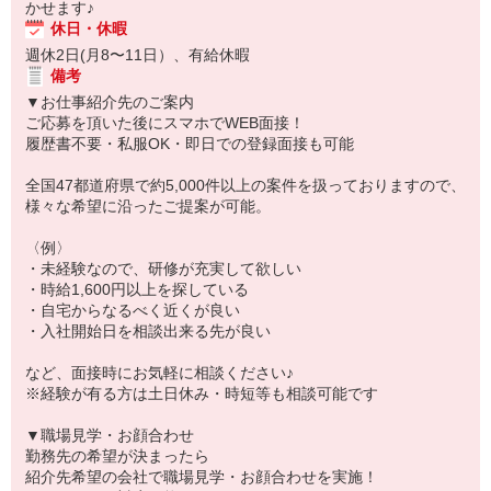
かせます♪
休日・休暇
週休2日(月8〜11日）、有給休暇
備考
▼お仕事紹介先のご案内
ご応募を頂いた後にスマホでWEB面接！
履歴書不要・私服OK・即日での登録面接も可能
全国47都道府県で約5,000件以上の案件を扱っておりますので、
様々な希望に沿ったご提案が可能。
〈例〉
・未経験なので、研修が充実して欲しい
・時給1,600円以上を探している
・自宅からなるべく近くが良い
・入社開始日を相談出来る先が良い
など、面接時にお気軽に相談ください♪
※経験が有る方は土日休み・時短等も相談可能です
▼職場見学・お顔合わせ
勤務先の希望が決まったら
紹介先希望の会社で職場見学・お顔合わせを実施！