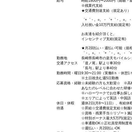
給与
時給1800円〜2000円（経験
※残業代支給
★交通費別途支給（規定あり）
゜+゜・。○。・゜+゜・。○。・
入社祝い金10万円支給(規定有)
お友達を紹介頂くと,
インセンティブ支給(規定有)
★月2回払い・週払い可能（規
゜・。○。・゜+゜・。○。・゜
勤務地
長崎県長崎市の楽天モバイルシ
交通アクセス
「道ノ尾」駅より車30分
「長与」駅より車40分
勤務時間・曜日
9:30〜21:00（実働8ｈ・休憩1
※土日祝含む週5日勤務
応募資格・経験
☆未経験の方も大歓迎☆ ※高
あなたのレベルに合わせた研修
※ハローワークでお仕事お探し
※エリアによって英語・中国語
休日・休暇
週休2日(月8〜11日）、有給休
待遇
☆昇給☆交通費規定支給☆制服
☆資格・残業手当☆リゾート施
☆特別ボーナス最大5万円(規定
☆車通勤OK☆正社員登用制度
☆週払い・月2回払いOK