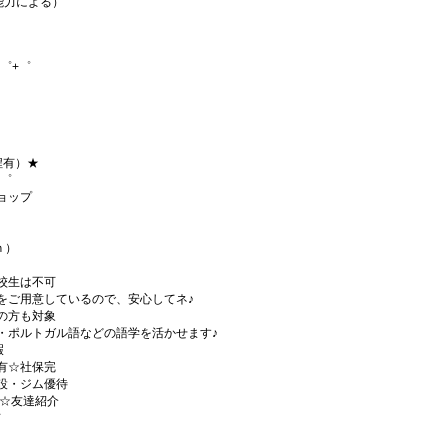
・能力による）
゜+゜
程有）★
+゜
ョップ
ｈ）
校生は不可
をご用意しているので、安心してネ♪
の方も対象
・ポルトガル語などの語学を活かせます♪
暇
有☆社保完
設・ジム優待
)☆友達紹介
有