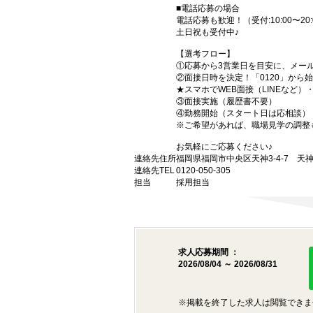
■電話応募の場合
電話応募も歓迎！（受付:10:00〜20:
土日祝も受付中♪
【選考フロー】
①応募から3営業日を目安に、メール
②面接日時を決定！「0120」から
★スマホでWEB面接（LINEなど
③面接実施（履歴書不要）
④勤務開始（スタート日は応相談）
※ご希望があれば、職場見学の調整
お気軽にご応募ください♪
連絡先住所
福岡県福岡市中央区天神3-4-7 天神
連絡先TEL
0120-050-305
担当
採用担当
求人応募期間 ：
2026/08/04 ～ 2026/08/31
※掲載を終了した求人は閲覧できま