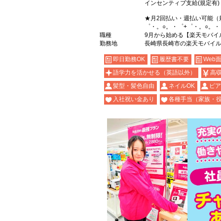
インセンティブ支給(規定有)
★月2回払い・週払い可能（
゜・。○。・゜+゜・。○。・
職種
9月から始める【楽天モバイ
勤務地
長崎県長崎市の楽天モバイ
即日勤務OK
履歴書不要
Web
語学力を活かせる（英語以外）
高
髪型・髪色自由
ネイルOK
ピア
入社祝い金あり
各種手当（家族・