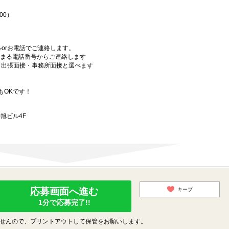
00）
orお電話でご連絡します。
始まる電話番号からご連絡します
）・出張面接・事務所面接と選べます
もOKです！
旭ビル4F
応募画面へ進む
キープ
1分で応募完了!!
せんので、プリントアウトして保管をお願いします。