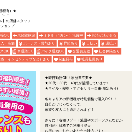
規程有）★
゜+゜
ル】の店舗スタッフ
ルショップ
面接OK
未経験歓迎
ミドル（40代～）活躍中
英語が活かせる
収入・高額
ボーナス・賞与あり
昇給あり
日払い
週払い
スOK
車通勤OK
バイク通勤OK
交通費支給
社会保険あり
役職・インセンティブなど）あり
制服貸与
社員登用あり
★即日勤務OK！履歴書不要★
★20代・30代・40代が活躍しています♪
★ネイル・髪型・アクセサリー自由(規定あり)
各キャリアの新機種が特別価格で購入OK！！
自分だけじゃなくって、
家族や友人にも適用されます！
さらに！各種リゾート施設やスポーツジムなどが
特別割引価格でご利用可能☆
お得に過ごしたいあなたの味方です♪