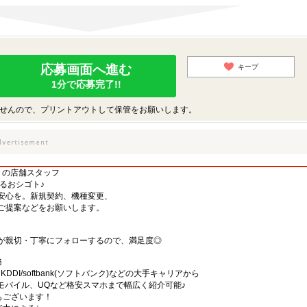
応募画面へ進む
キープ
1分で応募完了!!
せんので、プリントアウトして保管をお願いします。
】の店舗スタッフ
するおシゴト♪
安心を。新規契約、機種変更、
ご提案などをお願いします。
が親切・丁寧にフォローするので、満足度◎
務
)・KDDI/softbank(ソフトバンク)などの大手キャリアから
、楽天モバイル、UQなど格安スマホまで幅広く紹介可能♪
舗もございます！