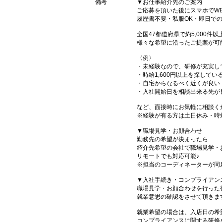
備考
▼お仕事紹介先のご案内
ご応募を頂いた後にスマホでW
履歴書不要・私服OK・即日で
全国47都道府県で約5,000
様々な希望に沿ったご提案が可
〈例〉
・未経験なので、研修が充実し
・時給1,600円以上を探してい
・自宅からなるべく近くが良い
・入社開始日を相談出来る先が
など、面接時にお気軽に相談く
※経験が有る方は土日休み・時
▼職場見学・お顔合わせ
勤務先の希望が決まったら
紹介先希望の会社で職場見学・
リモートでも対応可能♪
※担当のコーディネーターが同
▼入社手続き・コンプライアン
職場見学・お顔合わせを行った
就業意思の確認をさせて頂きま
就業希望の場合は、入店日の希
コンプライアンスに関する研修