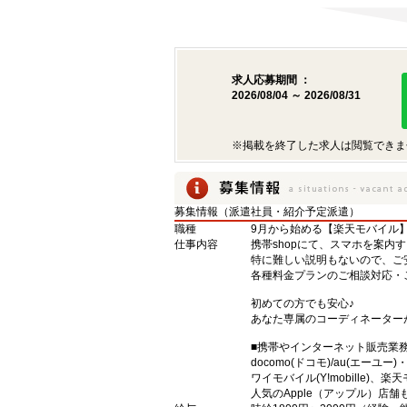
求人応募期間 ：
2026/08/04 ～ 2026/08/31
※掲載を終了した求人は閲覧できま
募集情報（派遣社員・紹介予定派遣）
職種
9月から始める【楽天モバイル
仕事内容
携帯shopにて、スマホを案内
特に難しい説明もないので、ご
各種料金プランのご相談対応・
初めての方でも安心♪
あなた専属のコーディネーター
■携帯やインターネット販売業
docomo(ドコモ)/au(エーユー
ワイモバイル(Y!mobille)
人気のApple（アップル）店