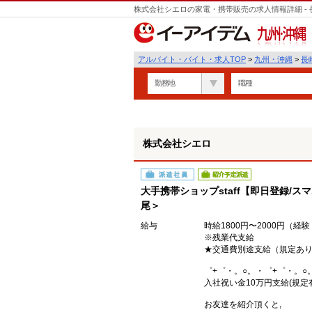
株式会社シエロの家電・携帯販売の求人情報詳細 -
遣
九州・沖縄
アルバイト・バイト・求人TOP
>
九州・沖縄
>
長
勤務地
職種
株式会社シエロ
派遣社員
紹介予定派遣
大手携帯ショップstaff【即日登録/
尾＞
給与
時給1800円〜2000円（経
※残業代支給
★交通費別途支給（規定あ
゜+゜・。○。・゜+゜・。○
入社祝い金10万円支給(規定
お友達を紹介頂くと,