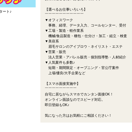
【選べるお仕事いろいろ】
タート♪
￣￣￣￣￣￣￣￣￣￣￣
▼オフィスワーク
事務、経理、データ入力、コールセンター、受付
▼工場・製造・軽作業系
機械/食品製造・梱包・仕分け・加工・組立・検査
▼美容系
眉毛サロンのアイブロウ・ネイリスト・エステ
▼営業・販売
法人営業・アパレル販売・個別指導塾・人材紹介
▼人気案件も多数♪
短期・期間限定・オープニング・官公庁案件
上場/優良/大手企業など
【スマホ面接実施中】
￣￣￣￣￣￣￣￣￣
自宅に居ながらスマホでカンタン面接OK！
オンライン面談なのでスピード対応。
即日登録もOK♪
気になった方はお気軽にご相談ください！