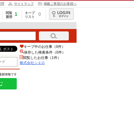
質問
サイトマップ
掲載ご希望のお客様へ
閲覧
キープ
1
0
履歴
リスト
ログイン
キープ中のお仕事（0件）
保存した検索条件（
0
件）
閲覧したお仕事（1件）
ープ
株式会社シエロ
の最新情報です
む