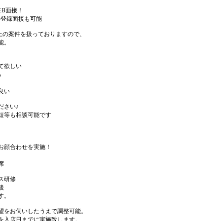
EB面接！
の登録面接も可能
件以上の案件を扱っておりますので、
能。
て欲しい
る
良い
ださい♪
短等も相談可能です
お顔合わせを実施！
席
ス研修
後
す。
望をお伺いしたうえで調整可能。
を入店日までに実施致します。