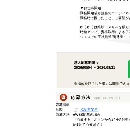
▼お仕事開始
勤務開始後も担当のコーディネ
勤務時で困ったこと、ご要望が
ゆくゆくは経験・スキルを積ん
時給アップ、資格取得による手
シエロでの正社員登用(営業・コ
求人応募期間 ：
2026/08/04 ～ 2026/08/31
※掲載を終了した求人は閲覧できま
応募情報
地図
福岡営業所
応募方法
■WEB応募の場合
「応募する」ボタンから24H受付中
約1分で応募完了！