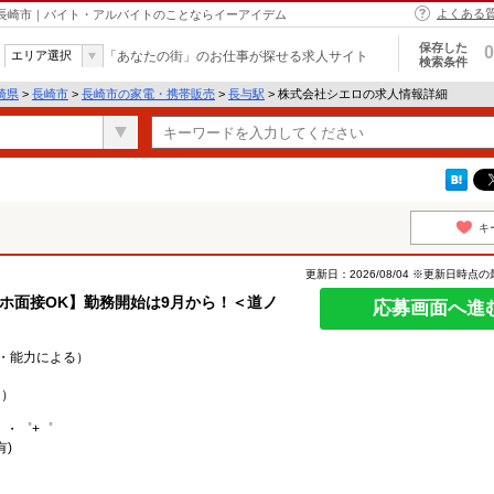
よくある
 長崎市｜バイト・アルバイトのことならイーアイデム
保存した
0
エリア選択
「あなたの街」のお仕事が探せる求人サイト
検索条件
崎県
>
長崎市
>
長崎市の家電・携帯販売
>
長与駅
> 株式会社シエロの求人情報詳細
キ
更新日：2026/08/04 ※更新日時点
スマホ面接OK】勤務開始は9月から！＜道ノ
応募画面へ進
験・能力による）
り）
。・゜+゜
有)