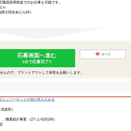
正職員登用前提でのお仕事も可能です。
社≫
福岡大同生命ビル5F）
応募画面へ進む
キープ
1分で応募完了!!
せんので、プリントアウトして保管をお願いします。
社ニッソーネットの他の求人をみる
と倶楽部）
、職業紹介事業 （27-ユ-020166）
定