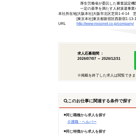
厚生労働省が委託した審査認定機
一定の基準を満たす人材派遣事業
本社所在地
[大阪本社]大阪市北区芝田1-4-14 
[東京本社]東京都新宿区西新宿1-13
URL
http://www.nissonet.co.jp/company/
求人応募期間 ：
2026/07/07 ～ 2026/12/31
※掲載を終了した求人は閲覧できま
このお仕事に関連する条件で探す
同じ職種から求人を探す
介護職・ヘルパー
同じ特徴から求人を探す