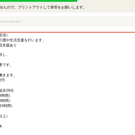
せんので、プリントアウトして保管をお願いします。
必須）
介護や生活支援を行います。
活支援あり
当し、
要です。
、
働きます。
2円
徒歩28分
働8時間）
働8時間）
働15時間）
以上）
K