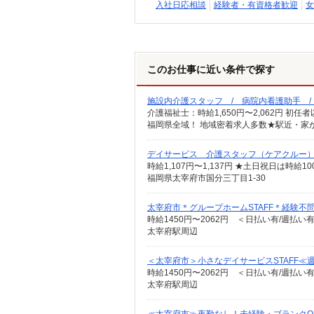
入社日応相談
経験者・有資格者歓迎
女
このお仕事に近い条件で探す
施設内介護スタッフ / 病院内看護助手 
福岡県全域！ 地域密着求人多数★駅近・家
デイサービス 介護スタッフ（ケアクルー
時給1,107円〜1,137円 ★土日祝日は時
福岡県太宰府市国分三丁目1-30
太宰府市＊グループホームSTAFF＊経験不問
時給1450円〜2062円 ＜日払い有/週払い
太宰府駅周辺
＜太宰府市＞小さなデイサービスSTAFF≪
時給1450円〜2062円 ＜日払い有/週払い
太宰府駅周辺