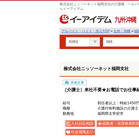
株式会社ニッソーネット福岡支社の介護職・ヘルパー
らイーアイデム
九州・沖縄
アルバイト・バイト・求人TOP
>
九州・沖縄
>
福
勤務地
職種
株式会社ニッソーネット福岡支社
派遣社員
［介護士］来社不要★お電話でお仕事
給与
初任者以上：時給1450円
職種
介護付有料施設の介護士
勤務地
福岡県太宰府市
入社日応相談
経験者・有資格者歓
社会保険あり