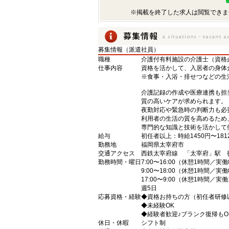
※掲載を終了した求人は閲覧できま
募集情報（派遣社員）
職種
介護付有料施設の介護士（資格
仕事内容
資格を活かして、入居者の身体
※食事・入浴・排せつなどの生
介護記録の作成や医療連携も担
質の高いケアが求められます。
夜勤対応や緊急時の判断力も必
利用者の生活の質を高めるため
専門的な知識と技術を活かして
給与
初任者以上：時給1450円〜181
勤務地
福岡県太宰府市
交通アクセス
西鉄太宰府線 「太宰府」駅 
勤務時間・曜日
7:00〜16:00（休憩1時間／実
9:00〜18:00（休憩1時間／実
17:00〜9:00（休憩1時間／実
週5日
応募資格・経験
◆資格お持ちの方（初任者研修
◆未経験OK
◆経験者歓迎♪ブランク復帰もO
休日・休暇
シフト制