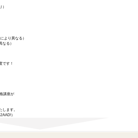
り）
場により異なる）
異なる）
度です！
資格講座が
たします。
2AAD!）