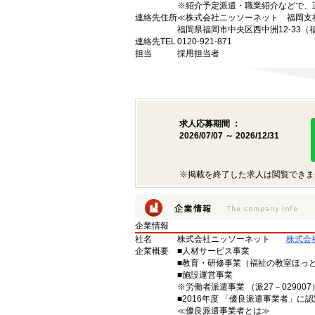
※紹介予定派遣・職業紹介などで、
連絡先住所
≪株式会社ニッソーネット 福岡支
福岡県福岡市中央区西中洲12-33（
連絡先TEL
0120-921-871
担当
採用担当者
求人応募期間 ：
2026/07/07 ～ 2026/12/31
※掲載を終了した求人は閲覧できま
企業情報
社名
株式会社ニッソーネット
株式会
企業概要
■人材サービス事業
■教育・研修事業（福祉の教室ほっ
■施設運営事業
※労働者派遣事業 （派27－029007）
■2016年度 「優良派遣事業者」に認
≪優良派遣事業者とは≫