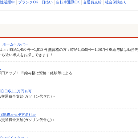
性活躍中
ブランクOK
日払い
自転車通勤OK
交通費支給
社会保険あり
/ ホームヘルパー
から近い求人をお探しできます！
）
給100円アップ！ ※給与幅は資格・経験等による
◎日収1.1万円も可
有/交通費全支給(ガソリン代含む)＞
週3勤務≫≪夕方退社≫
有/交通費全支給(ガソリン代含む)＞