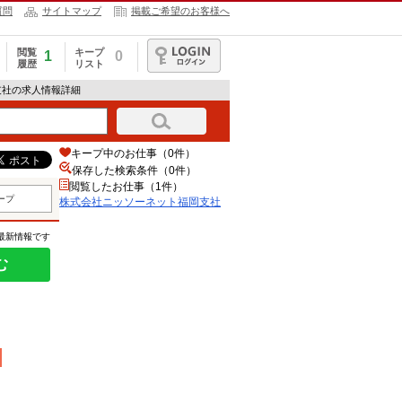
質問
サイトマップ
掲載ご希望のお客様へ
閲覧
キープ
1
0
履歴
リスト
ログイン
支社の求人情報詳細
キープ中のお仕事（0件）
保存した検索条件（
0
件）
閲覧したお仕事（1件）
ープ
株式会社ニッソーネット福岡支社
の最新情報です
む