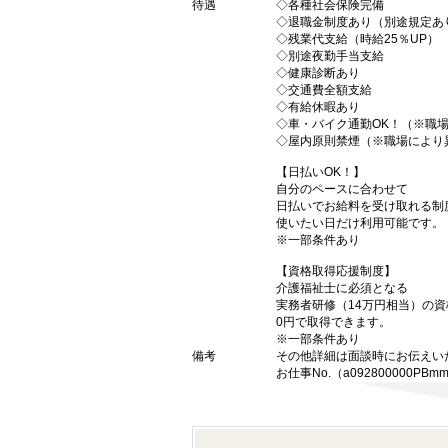
待遇
◇各種社会保険完備
◇退職金制度あり（別途規定あ
◇残業代支給（時給25％UP）
◇別途夜勤手当支給
◇健康診断あり
◇交通費全額支給
◇有給休暇あり
◇車・バイク通勤OK！（※職
◇屋内原則禁煙（※職場により
【日払いOK！】
自分のペースに合わせて
日払いでお給料を受け取れる制
使いたい日だけ利用可能です。
※一部条件あり
【資格取得応援制度】
介護福祉士に必須となる
実務者研修（14万円相当）の
0円で取得できます。
※一部条件あり
備考
その他詳細は面談時にお伝えい
お仕事No.（a092800000PBmm