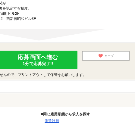
関が
者を認定する制度。
芝田町ビル2F
-12 西新宿昭和ビル3F
応募画面へ進む
キープ
1分で応募完了!!
せんので、プリントアウトして保管をお願いします。
同じ雇用形態から求人を探す
派遣社員