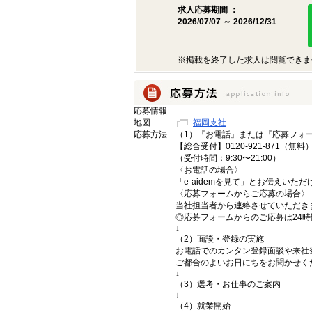
求人応募期間 ：
2026/07/07 ～ 2026/12/31
※掲載を終了した求人は閲覧できま
応募情報
地図
福岡支社
応募方法
（1）『お電話』または『応募フォ
【総合受付】0120-921-871（無料
（受付時間：9:30〜21:00）
〈お電話の場合〉
「e-aidemを見て」とお伝えいた
〈応募フォームからご応募の場合〉
当社担当者から連絡させていただき
◎応募フォームからのご応募は24
↓
（2）面談・登録の実施
お電話でのカンタン登録面談や来社
ご都合のよいお日にちをお聞かせく
↓
（3）選考・お仕事のご案内
↓
（4）就業開始