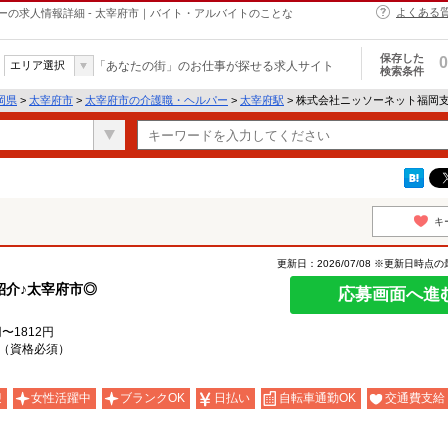
よくある
の求人情報詳細 - 太宰府市｜バイト・アルバイトのことな
保存した
0
エリア選択
「あなたの街」のお仕事が探せる求人サイト
検索条件
岡県
>
太宰府市
>
太宰府市の介護職・ヘルパー
>
太宰府駅
> 株式会社ニッソーネット福岡
キ
更新日：2026/07/08 ※更新日時点
紹介♪太宰府市◎
応募画面へ進
〜1812円
（資格必須）
迎
女性活躍中
ブランクOK
日払い
自転車通勤OK
交通費支給