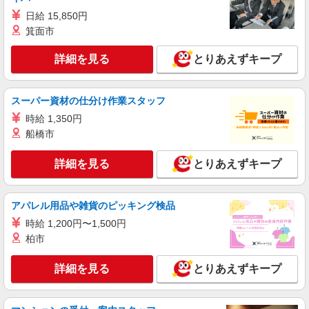
日給 15,850円
詳細を見る
キープ
箕面市
アルバイト
パート
派遣社員
紹介予定派遣
詳細を見る
とりあえずキープ
日研トータルソーシング株式会社 メディカルケア事業部/博多オフィ
ス
介護スタッフ／資格あり or 経験者
スーパー資材の仕分け作業スタッフ
時給1,320円〜1,400円 ◆無資格・経験者：時
時給 1,350円
給1,320円〜 ◆初任者研修・未経験：時給1,320
船橋市
円〜 ◆初任者研修・経験者：時給1,350円〜 ◆介
福岡県太宰府市 【最寄駅】西鉄太宰府線「西
護福祉士：時給1,400円〜 ※経験者は3ヶ月以上 ※
鉄五条」駅 ★勤務地は3000ヶ所以上★ 自宅から
詳細を見る
とりあえずキープ
給与幅は経験・能力による ★週払いOK（規定あ
通いやすいエリアなど、お好きな勤務地をお選び
り）
下さい！！
詳細を見る
キープ
アパレル用品や雑貨のピッキング検品
派遣社員
時給 1,200円〜1,500円
株式会社kotrio /●FK-H-2086381
柏市
＜太宰府市＞小さなデイサービスSTAFF≪週3
勤務≫≪夕方退社≫
詳細を見る
とりあえずキープ
時給1450円〜2062円 ＜日払い有/週払い有/交
通費全支給(ガソリン代含む)＞
太宰府駅周辺