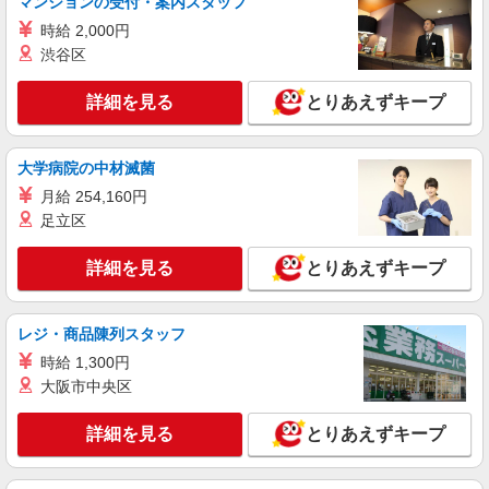
マンションの受付・案内スタッフ
時給 2,000円
詳細を見る
キープ
渋谷区
派遣社員
詳細を見る
とりあえずキープ
株式会社ブレイブ（マイナビグループ）/MD40
介護スタッフ ◆デイサービス、サービス付き
高齢者向け住宅、グループホームなど様々な勤
大学病院の中材滅菌
務先から選べます。
未経験：時給1400〜1600円（資格・経験によ
月給 254,160円
る） 経験者：時給1600〜1800円（資格・経験によ
足立区
る） ◎月収例 時給1800円×1日8時間×22日（週5
福岡県太宰府市 【最寄駅】 ◆西鉄太宰府線
日）＝31万6800円 ◆昇給あり ◆支払い方法 ※日
「太宰府駅」 ◆西鉄天神大牟田線「都府楼前駅」
詳細を見る
とりあえずキープ
払い/週払い/月払い対応も可能です。詳しくは面談
◆JR鹿児島本線「都府楼南駅」 ★その他、近隣に
時にご相談ください。 ◆交通費：別途全額支給 ※
多数勤務地あります！
詳細を見る
キープ
当社規定あり
レジ・商品陳列スタッフ
派遣社員
時給 1,300円
株式会社kotrio /●FK-H-2012217
大阪市中央区
太宰府市｜未経験でも大丈夫◎研修が手厚い有
料住宅の介護♪
詳細を見る
とりあえずキープ
時給1450円〜2062円 ＜日払い有/週払い有/交
通費全支給(ガソリン代含む)＞