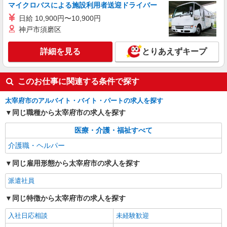
マイクロバスによる施設利用者送迎ドライバー
太宰府駅周辺
日給 10,900円〜10,900円
詳細を見る
キープ
神戸市須磨区
派遣社員
詳細を見る
とりあえずキープ
株式会社kotrio /●FK-H-2067040
太宰府市≫家庭的でこぢんまりしたグルホ＊家
このお仕事に関連する条件で探す
事サポートなど
時給1450円〜2062円 ＜日払い有/週払い有/交
太宰府市のアルバイト・バイト・パートの求人を探す
通費全支給(ガソリン代含む)＞
同じ職種から太宰府市の求人を探す
太宰府駅周辺
医療・介護・福祉すべて
詳細を見る
キープ
介護職・ヘルパー
派遣社員
同じ雇用形態から太宰府市の求人を探す
株式会社kotrio /●FK-H-2009765
派遣社員
毎日通うのが楽しみになる＊ホテルのような美
しいサ高住のSTAFF
同じ特徴から太宰府市の求人を探す
時給1450円〜2062円 ＜日払い有/週払い有/交
通費全支給(ガソリン代含む)＞
入社日応相談
未経験歓迎