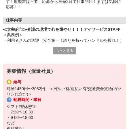
す！履歴書は不要！応募から最短3日で仕事開始！まずは気軽に
応募！！
仕事内容
≪太宰府市≫介護の現場で心を燃やせ！！！デイサービスSTAFF
＜業務例＞
・利用者さんの送迎（安全第一！誇りを持ってハンドルを握れ！）
・入浴や食事等の介助（日常の営みを支えることは、偉大な使
もっと見る
命！）
・レクリエーションの企画、実施（楽しませよ！笑顔を作り出
せ！）
・健康チェックや記録（小さな変化を見逃すな！仲間と共有を！）
募集情報（派遣社員）
・チームでの協力（孤独に戦うな！共に心を燃やせ！！！）
給与
未経験でも全く問題なし。
時給1450円〜2062円 ＜日払い有/週払い有/交通費全支給(ガソ
真面目に取り組めば着実に成長し、
リン代含む)＞
様々なことができるようになります！！
勤務時間・曜日
昨日の自分より、確実に仕事ができる自分になれる。
シフト制/休憩1h
・7:30〜16:30
応募を待っています！！！
・9:00〜18:00
など
※残業なし