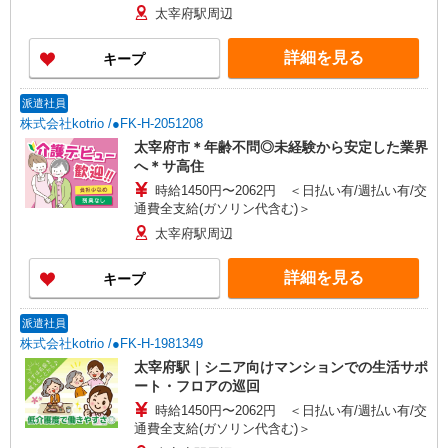
太宰府駅周辺
詳細を見る
キープ
派遣社員
株式会社kotrio /●FK-H-2051208
太宰府市＊年齢不問◎未経験から安定した業界
へ＊サ高住
時給1450円〜2062円 ＜日払い有/週払い有/交
通費全支給(ガソリン代含む)＞
太宰府駅周辺
詳細を見る
キープ
派遣社員
株式会社kotrio /●FK-H-1981349
太宰府駅｜シニア向けマンションでの生活サポ
ート・フロアの巡回
時給1450円〜2062円 ＜日払い有/週払い有/交
通費全支給(ガソリン代含む)＞