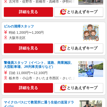
古河市・佐野市・前橋市・高崎市・伊勢崎市・太田市・館林市・
詳細を見る
キープ
詳細を見る
とりあえずキープ
派遣社員
株式会社kotrio /●FK-H-2099765
ビルの清掃スタッフ
介護は人生のサポーター。サ高住STAFF募
時給 1,200円〜1,200円
集。日払いOK！
大阪市北区
時給1450円〜2062円 ＜日払い有/週払い有/交
通費全支給(ガソリン代含む)＞
詳細を見る
とりあえずキープ
太宰府駅周辺
警備員スタッフ（イベント、道路、商業施設、
詳細を見る
キープ
大型駐車場、JR列車見張りなど）
日給 11,000円〜12,100円
派遣社員
栃木市・小山市・さいたま市西区・さいたま市岩槻区・久喜市・
株式会社kotrio /●FK-H-2028573
≪太宰府市≫日勤のみ＆残業ナシ！お迎えに間
詳細を見る
とりあえずキープ
に合うデイサービス
時給1450円〜2062円 ＜日払い有/週払い有/交
通費全支給(ガソリン代含む)＞
マイクロバスにて教習所に通う生徒の送迎ドラ
太宰府駅周辺
イバー