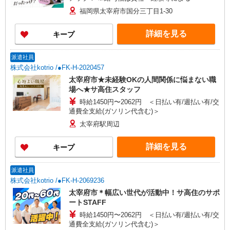
福岡県太宰府市国分三丁目1-30
詳細を見る
キープ
派遣社員
株式会社kotrio /●FK-H-2020457
太宰府市★未経験OKの人間関係に悩まない職
場へ★サ高住スタッフ
時給1450円〜2062円 ＜日払い有/週払い有/交
通費全支給(ガソリン代含む)＞
太宰府駅周辺
詳細を見る
キープ
派遣社員
株式会社kotrio /●FK-H-2069236
太宰府市＊幅広い世代が活動中！サ高住のサポ
ートSTAFF
時給1450円〜2062円 ＜日払い有/週払い有/交
通費全支給(ガソリン代含む)＞