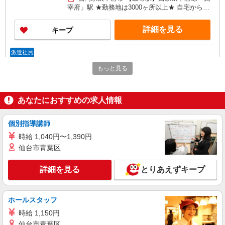
宰府」駅 ★勤務地は3000ヶ所以上★ 自宅から通
いやすいエリアなど、お好きな勤務地をお選び下
さい！！
詳細を見る
キープ
派遣社員
株式会社kotrio /●FK-H-2068580
もっと見る
太宰府市のデイサービス♪日勤のみ！残業ゼロ
で趣味も満喫
時給1450円〜2062円 ＜日払い有/週払い有/交
あなたにおすすめの求人情報
通費全支給(ガソリン代含む)＞
太宰府駅周辺
個別指導講師
時給 1,040円〜1,390円
詳細を見る
キープ
仙台市青葉区
派遣社員
詳細を見る
とりあえずキープ
株式会社kotrio /●FK-H-2011947
≪太宰府市≫夜勤なし！未経験・ブランクOK
のデイスタッフ
ホールスタッフ
時給1450円〜2062円 ＜日払い有/週払い有/交
時給 1,150円
通費全支給(ガソリン代含む)＞
仙台市青葉区