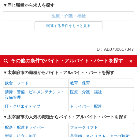
同じ職種から求人を探す
医療・介護・福祉
介護職・ヘルパー
関連する条件をもっと見る
同じ特徴から求人を探す
未経験歓迎
ミドル（40代～）活躍中
ID：AE0730617347
ボーナス・賞与あり
車通勤OK
その他の条件でバイト・アルバイト・パートを探す
交通費支給
社会保険あり
太宰府市の職種からバイト・アルバイト・パートを探す
産休・育休取得実績あり
飲食・フード
教育・保育
清掃・警備・ビルメンテナンス・
医療・介護・福祉
設備管理
IT・クリエイティブ
ドライバー・配達
太宰府市の人気の職種からバイト・アルバイト・パートを探す
配送・配達ドライバー
フォークリフト
製造・組立・加工
美容師・ネイリスト・まつげ施術