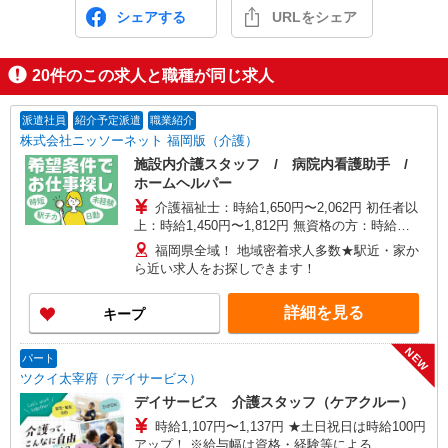
シェアする
URLをシェア
20
件のこの求人と職種が同じ求人
派遣社員
紹介予定派遣
職業紹介
株式会社ニッソーネット 福岡版（介護）
施設内介護スタッフ / 病院内看護助手 /
ホームヘルパー
介護福祉士：時給1,650円〜2,062円 初任者以
上：時給1,450円〜1,812円 無資格の方：時給
1,350円〜1,687円 ※給与幅は勤務先による +交通
福岡県全域！ 地域密着求人多数★駅近・家か
費、諸手当（勤務先による） +0円で介護資格が取
ら近い求人をお探しできます！
れる （別途規定） ★給与日払い制度あり！
詳細を見る
キープ
NEW
パート
ツクイ太宰府（デイサービス）
デイサービス 介護スタッフ（ケアクルー）
時給1,107円〜1,137円 ★土日祝日は時給100円
アップ！ ※給与幅は資格・経験等による