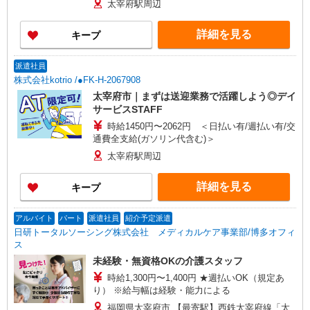
太宰府駅周辺
詳細を見る
キープ
派遣社員
株式会社kotrio /●FK-H-2067908
太宰府市｜まずは送迎業務で活躍しよう◎デイ
サービスSTAFF
時給1450円〜2062円 ＜日払い有/週払い有/交
通費全支給(ガソリン代含む)＞
太宰府駅周辺
詳細を見る
キープ
アルバイト
パート
派遣社員
紹介予定派遣
日研トータルソーシング株式会社 メディカルケア事業部/博多オフィ
ス
未経験・無資格OKの介護スタッフ
時給1,300円〜1,400円 ★週払いOK（規定あ
り） ※給与幅は経験・能力による
福岡県太宰府市 【最寄駅】西鉄太宰府線「太