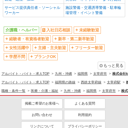
サービス提供責任者・ソーシャル
施設警備・交通誘導警備・駐車輪
ワーカー
場管理・イベント警備
介護職・ヘルパー
入社日応相談
未経験歓迎
経験者・有資格者歓迎
新卒・第二新卒歓迎
女性活躍中
主婦・主夫歓迎
フリーター歓迎
学歴不問
ブランクOK
もっと見る
アルバイト・バイト・求人TOP
九州・沖縄
福岡県
太宰府市
株式会社ko
アルバイト・バイト・求人TOP
福岡県の路線
西鉄太宰府線
太宰府駅
職種・条件一覧
医療・介護・福祉
九州・沖縄
福岡県
太宰府市
株式
掲載ご希望のお客様へ
よくある質問
お問い合わせ
利用規約
リンクについて
プライバシーポリシー