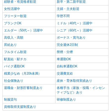
太宰府駅周辺
経験者・有資格者歓迎
新卒・第二新卒歓迎
女性活躍中
主婦・主夫歓迎
詳細を見る
キープ
フリーター歓迎
学歴不問
ブランクOK
ミドル（40代～）活躍中
エルダー（50代～）活躍中
シニア（60代～）活躍中
高収入・高額
ボーナス・賞与あり
昇給あり
完全週休2日制
フルタイム歓迎
禁煙・分煙
駅直結・駅チカ
車通勤OK
バイク通勤OK
自転車通勤OK
残業少なめ（月20h未満）
交通費支給
社会保険あり
産休・育休取得実績あり
退職金・財形貯蓄制度あり
各種手当（家族・役職・インセン
ティブなど）あり
制服貸与
研修制度あり
資格取得支援制度あり