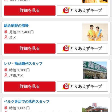
太宰府駅周辺
詳細を見る
とりあえずキープ
詳細を見る
キープ
派遣社員
総合病院の清掃
株式会社kotrio /●FK-H-2066826
月給 257,400円
太宰府市＊グループホームSTAFF＊経験不問
港区
◎日収1.1万円も可
時給1450円〜2062円 ＜日払い有/週払い有/交
詳細を見る
とりあえずキープ
通費全支給(ガソリン代含む)＞
太宰府駅周辺
レジ・商品陳列スタッフ
詳細を見る
キープ
時給 1,180円
堺市堺区
派遣社員
株式会社kotrio /●FK-H-2010160
詳細を見る
とりあえずキープ
太宰府市＊少人数グルホで利用者さんと家事や
掃除など♪日払いOK
時給1450円〜2062円 ＜日払い有/週払い有/交
ベルク各店での店内スタッフ
通費全支給(ガソリン代含む)＞
時給 1,065円
太宰府駅周辺