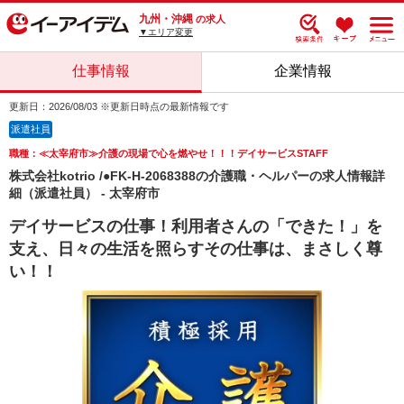
九州・沖縄
の求人
▼エリア変更
仕事情報
企業情報
更新日：2026/08/03 ※更新日時点の最新情報です
派遣社員
職種：≪太宰府市≫介護の現場で心を燃やせ！！！デイサービスSTAFF
株式会社kotrio /●FK-H-2068388の介護職・ヘルパーの求人情報詳
細（派遣社員） - 太宰府市
デイサービスの仕事！利用者さんの「できた！」を
支え、日々の生活を照らすその仕事は、まさしく尊
い！！