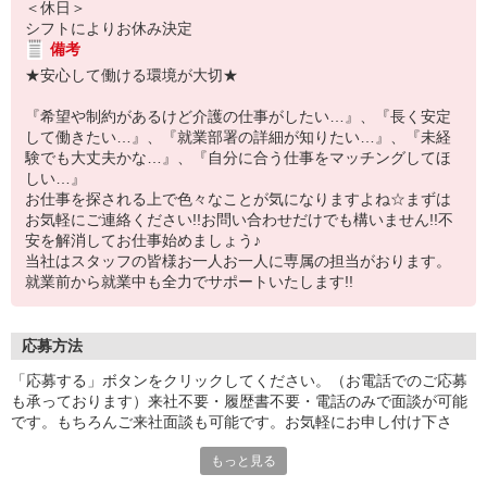
＜休日＞
シフトによりお休み決定
備考
★安心して働ける環境が大切★
『希望や制約があるけど介護の仕事がしたい…』、『長く安定
して働きたい…』、『就業部署の詳細が知りたい…』、『未経
験でも大丈夫かな…』、『自分に合う仕事をマッチングしてほ
しい…』
お仕事を探される上で色々なことが気になりますよね☆まずは
お気軽にご連絡ください!!お問い合わせだけでも構いません!!不
安を解消してお仕事始めましょう♪
当社はスタッフの皆様お一人お一人に専属の担当がおります。
就業前から就業中も全力でサポートいたします!!
応募方法
「応募する」ボタンをクリックしてください。（お電話でのご応募
も承っております）来社不要・履歴書不要・電話のみで面談が可能
です。もちろんご来社面談も可能です。お気軽にお申し付け下さ
い。
もっと見る