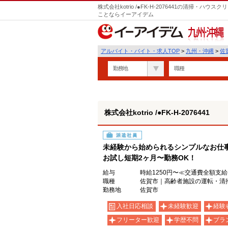
株式会社kotrio /●FK-H-2076441の清掃・
ことならイーアイデム
九州・沖縄
アルバイト・バイト・求人TOP
>
九州・沖縄
>
佐
勤務地
職種
株式会社kotrio /●FK-H-2076441
派遣社員
未経験から始められるシンプルなお仕
お試し短期2ヶ月〜勤務OK！
給与
時給1250円〜≪交通費全額支給
職種
佐賀市｜高齢者施設の運転・清掃
勤務地
佐賀市
入社日応相談
未経験歓迎
経験
フリーター歓迎
学歴不問
ブラ