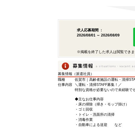
求人応募期間 ：
2026/08/01 ～ 2026/08/09
※掲載を終了した求人は閲覧できま
募集情報（派遣社員）
職種
佐賀市｜高齢者施設の運転・清掃STA
仕事内容
＼運転・清掃STAFF募集！／
特別な資格が必要ないので未経験で
◆主なお仕事内容
・床の掃除（掃き・モップ掛け）
・ゴミ回収
・トイレ・洗面所の清掃
・消毒作業
・自動車による送迎 など