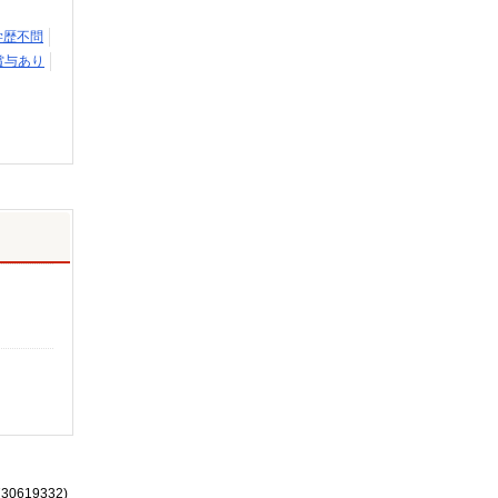
学歴不問
賞与あり
730619332)