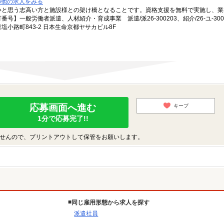
の他の求人をみる
いと思う志高い方と施設様との架け橋となることです。資格支援を無料で実施し、業
一般労働者派遣、人材紹介・育成事業 派遣/派26-300203、紹介/26-ユ-300
小路町843-2 日本生命京都ヤサカビル8F
応募画面へ進む
キープ
1分で応募完了!!
せんので、プリントアウトして保管をお願いします。
同じ雇用形態から求人を探す
派遣社員