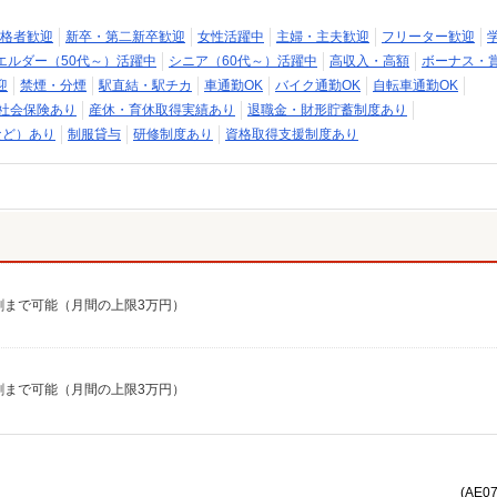
格者歓迎
新卒・第二新卒歓迎
女性活躍中
主婦・主夫歓迎
フリーター歓迎
エルダー（50代～）活躍中
シニア（60代～）活躍中
高収入・高額
ボーナス・
迎
禁煙・分煙
駅直結・駅チカ
車通勤OK
バイク通勤OK
自転車通勤OK
社会保険あり
産休・育休取得実績あり
退職金・財形貯蓄制度あり
など）あり
制服貸与
研修制度あり
資格取得支援制度あり
7割まで可能（月間の上限3万円）
7割まで可能（月間の上限3万円）
(AE0