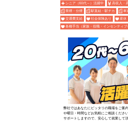
シニア（60代～）活躍中
高収入・
禁煙・分煙
駅直結・駅チカ
車
交通費支給
社会保険あり
産休
各種手当（家族・役職・インセンティブ
弊社ではあなたにピッタリの職場をご案
や曜日・時間などお気軽にご相談くださ
サポートしますので、安心して就業して