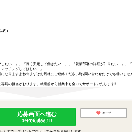
間以内）
がしたい…』、『長く安定して働きたい…』、『就業部署の詳細が知りたい…』、『
をマッチングしてほしい…』
になりますよね☆まずはお気軽にご連絡ください!!お問い合わせだけでも構いません
専属の担当がおります。就業前から就業中も全力でサポートいたします!!
応募画面へ進む
キープ
1分で応募完了!!
せんので、プリントアウトして保管をお願いします。