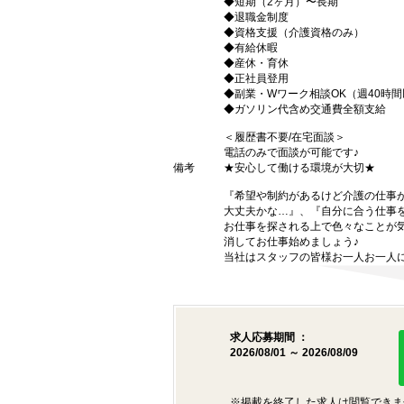
◆短期（2ヶ月）〜長期
◆退職金制度
◆資格支援（介護資格のみ）
◆有給休暇
◆産休・育休
◆正社員登用
◆副業・Wワーク相談OK（週40時
◆ガソリン代含め交通費全額支給
＜履歴書不要/在宅面談＞
電話のみで面談が可能です♪
備考
★安心して働ける環境が大切★
『希望や制約があるけど介護の仕事
大丈夫かな…』、『自分に合う仕事
お仕事を探される上で色々なことが気
消してお仕事始めましょう♪
当社はスタッフの皆様お一人お一人に
求人応募期間 ：
2026/08/01 ～ 2026/08/09
※掲載を終了した求人は閲覧できま