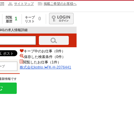
質問
サイトマップ
掲載ご希望のお客様へ
閲覧
キープ
1
0
履歴
リスト
ログイン
076441の求人情報詳細
キープ中のお仕事（0件）
保存した検索条件（
0
件）
閲覧したお仕事（1件）
ープ
株式会社kotrio /●FK-H-2076441
の最新情報です
む