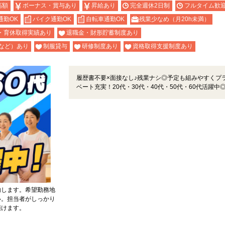
高額
ボーナス・賞与あり
昇給あり
完全週休2日制
フルタイム歓
通勤OK
バイク通勤OK
自転車通勤OK
残業少なめ（月20h未満）
・育休取得実績あり
退職金・財形貯蓄制度あり
など）あり
制服貸与
研修制度あり
資格取得支援制度あり
履歴書不要×面接なし♪残業ナシ◎予定も組みやすくプ
ベート充実！20代・30代・40代・50代・60代活躍中
内します。希望勤務地
い。担当者がしっかり
頂けます。