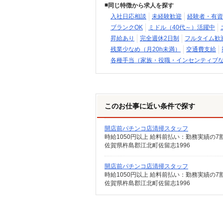
同じ特徴から求人を探す
入社日応相談
未経験歓迎
経験者・有資
ブランクOK
ミドル（40代～）活躍中
昇給あり
完全週休2日制
フルタイム歓
残業少なめ（月20h未満）
交通費支給
各種手当（家族・役職・インセンティブ
このお仕事に近い条件で探す
開店前パチンコ店清掃スタッフ
時給1050円以上 給料前払い：勤務実績の
佐賀県杵島郡江北町佐留志1996
開店前パチンコ店清掃スタッフ
時給1050円以上 給料前払い：勤務実績の
佐賀県杵島郡江北町佐留志1996