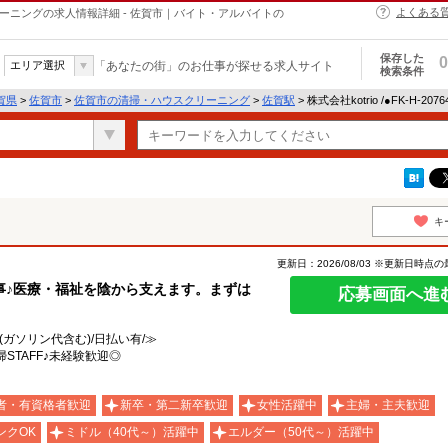
よくある
ハウスクリーニングの求人情報詳細 - 佐賀市｜バイト・アルバイトの
保存した
0
エリア選択
「あなたの街」のお仕事が探せる求人サイト
検索条件
賀県
>
佐賀市
>
佐賀市の清掃・ハウスクリーニング
>
佐賀駅
> 株式会社kotrio /●FK-H-2
キ
更新日：2026/08/03 ※更新日時点
事♪医療・福祉を陰から支えます。まずは
応募画面へ進
(ガソリン代含む)/日払い有/≫
STAFF♪未経験歓迎◎
者・有資格者歓迎
新卒・第二新卒歓迎
女性活躍中
主婦・主夫歓迎
ンクOK
ミドル（40代～）活躍中
エルダー（50代～）活躍中