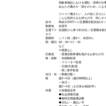
高齢者施設における運転・清掃の仕
あなたの働きが「誰かのため」にな
コツコツ働きたい、人の役に立ちた
こんな気持ちをお持ちの方、特にオス
給与
時給1250円〜≪交通費全額支給(ガソ
勤務地
佐賀市
交通アク
佐賀駅から車で約10分／交通費全額
セス
勤務時
シフト制（週3〜、休憩1h）
間・曜日
08：30〜17：30
など
※残業なし
応募資
・普通自動車運転免許をお持ちの方
格・経験
・未経験歓迎
・フリーター歓迎
・主婦(夫)歓迎
・第二新卒歓迎
休日・休
＜勤務日数＞
暇
週3〜5日（週20時間以上）
＜休日＞
週2〜4日（土日休み相談OK）
待遇
※各種規定有
◆社会保険完備
◆無料定期健康診断
◆日払い・週払い可