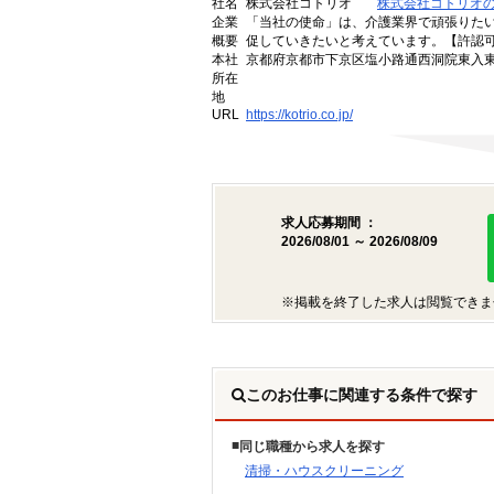
社名
株式会社コトリオ
株式会社コトリオ
企業
「当社の使命」は、介護業界で頑張りた
概要
促していきたいと考えています。【許認可番号】
本社
京都府京都市下京区塩小路通西洞院東入東塩
所在
地
URL
https://kotrio.co.jp/
求人応募期間 ：
2026/08/01 ～ 2026/08/09
※掲載を終了した求人は閲覧できま
このお仕事に関連する条件で探す
同じ職種から求人を探す
清掃・ハウスクリーニング