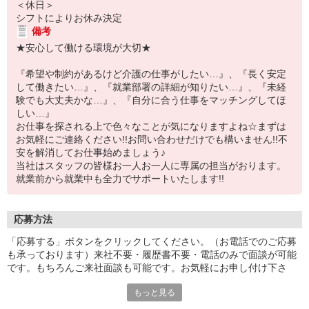
＜休日＞
シフトによりお休み決定
備考
★安心して働ける環境が大切★
『希望や制約があるけど介護の仕事がしたい…』、『長く安定
して働きたい…』、『就業部署の詳細が知りたい…』、『未経
験でも大丈夫かな…』、『自分に合う仕事をマッチングしてほ
しい…』
お仕事を探される上で色々なことが気になりますよね☆まずは
お気軽にご連絡ください!!お問い合わせだけでも構いません!!不
安を解消してお仕事始めましょう♪
当社はスタッフの皆様お一人お一人に専属の担当がおります。
就業前から就業中も全力でサポートいたします!!
応募方法
「応募する」ボタンをクリックしてください。（お電話でのご応募
も承っております）来社不要・履歴書不要・電話のみで面談が可能
です。もちろんご来社面談も可能です。お気軽にお申し付け下さ
い。
もっと見る