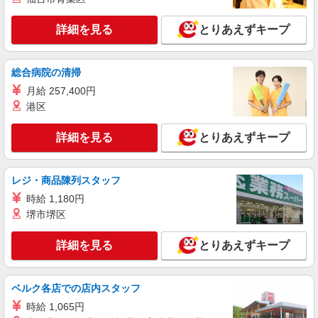
詳細を見る
キープ
詳細を見る
とりあえずキープ
派遣社員
株式会社kotrio /●FK-H-1880041
総合病院の清掃
＜水巻＞障がい者施設の支援員＊軽作業の見守
月給 257,400円
りなど＊日払いOK
港区
時給1450円〜2062円 ＜日払い有/週払い有/交
通費全支給(ガソリン代含む)＞
詳細を見る
とりあえずキープ
遠賀郡芦屋町 車通勤OK
レジ・商品陳列スタッフ
詳細を見る
キープ
時給 1,180円
派遣社員
堺市堺区
株式会社kotrio /●FK-H-2010161
水巻町＊少人数グルホで利用者さんと家事や掃
詳細を見る
とりあえずキープ
除など♪日払いOK
時給1450円〜2062円 ＜日払い有/週払い有/交
ベルク各店での店内スタッフ
通費全支給(ガソリン代含む)＞
遠賀郡芦屋町 車通勤OK
時給 1,065円