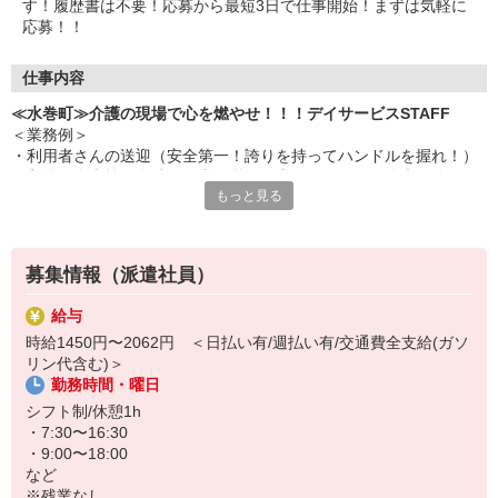
す！履歴書は不要！応募から最短3日で仕事開始！まずは気軽に
応募！！
仕事内容
≪水巻町≫介護の現場で心を燃やせ！！！デイサービスSTAFF
＜業務例＞
・利用者さんの送迎（安全第一！誇りを持ってハンドルを握れ！）
・入浴や食事等の介助（日常の営みを支えることは、偉大な使
もっと見る
命！）
・レクリエーションの企画、実施（楽しませよ！笑顔を作り出
せ！）
・健康チェックや記録（小さな変化を見逃すな！仲間と共有を！）
募集情報（派遣社員）
・チームでの協力（孤独に戦うな！共に心を燃やせ！！！）
給与
未経験でも全く問題なし。
時給1450円〜2062円 ＜日払い有/週払い有/交通費全支給(ガソ
真面目に取り組めば着実に成長し、
リン代含む)＞
様々なことができるようになります！！
勤務時間・曜日
昨日の自分より、確実に仕事ができる自分になれる。
シフト制/休憩1h
・7:30〜16:30
応募を待っています！！！
・9:00〜18:00
など
※残業なし