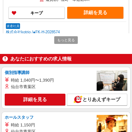
詳細を見る
キープ
派遣社員
株式会社kotrio /●FK-H-2028574
≪水巻町≫日勤のみ＆残業ナシ！お迎えに間に
もっと見る
合うデイサービス
時給1450円〜2062円 ＜日払い有/週払い有/交
通費全支給(ガソリン代含む)＞
あなたにおすすめの求人情報
遠賀郡芦屋町 車通勤OK
個別指導講師
詳細を見る
キープ
時給 1,040円〜1,390円
仙台市青葉区
派遣社員
株式会社kotrio /●FK-H-2069237
詳細を見る
とりあえずキープ
水巻町＊幅広い世代が活動中！サ高住のサポー
トSTAFF
時給1450円〜2062円 ＜日払い有/週払い有/交
ホールスタッフ
通費全支給(ガソリン代含む)＞
時給 1,150円
遠賀郡芦屋町 車通勤OK
仙台市青葉区