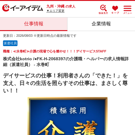
九州・沖縄
の求人
▼エリア変更
仕事情報
企業情報
更新日：2026/08/03 ※更新日時点の最新情報です
派遣社員
職種：≪水巻町≫介護の現場で心を燃やせ！！！デイサービスSTAFF
株式会社kotrio /●FK-H-2068397の介護職・ヘルパーの求人情報詳
細（派遣社員） - 水巻町
デイサービスの仕事！利用者さんの「できた！」を
支え、日々の生活を照らすその仕事は、まさしく尊
い！！