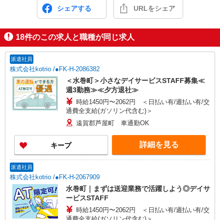
シェアする
URLをシェア
18
件のこの求人と職種が同じ求人
派遣社員
株式会社kotrio /●FK-H-2086382
＜水巻町＞小さなデイサービスSTAFF募集≪
週3勤務≫≪夕方退社≫
時給1450円〜2062円 ＜日払い有/週払い有/交
通費全支給(ガソリン代含む)＞
遠賀郡芦屋町 車通勤OK
詳細を見る
キープ
派遣社員
株式会社kotrio /●FK-H-2067909
水巻町｜まずは送迎業務で活躍しよう◎デイサ
ービスSTAFF
時給1450円〜2062円 ＜日払い有/週払い有/交
通費全支給(ガソリン代含む)＞