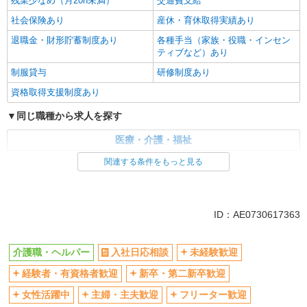
残業少なめ（月20h未満）
交通費支給
社会保険あり
産休・育休取得実績あり
退職金・財形貯蓄制度あり
各種手当（家族・役職・インセン
ティブなど）あり
制服貸与
研修制度あり
資格取得支援制度あり
同じ職種から求人を探す
医療・介護・福祉
介護職・ヘルパー
関連する条件をもっと見る
同じ特徴から求人を探す
未経験歓迎
ミドル（40代～）活躍中
ID：AE0730617363
ボーナス・賞与あり
車通勤OK
交通費支給
社会保険あり
介護職・ヘルパー
入社日応相談
未経験歓迎
産休・育休取得実績あり
経験者・有資格者歓迎
新卒・第二新卒歓迎
女性活躍中
主婦・主夫歓迎
フリーター歓迎