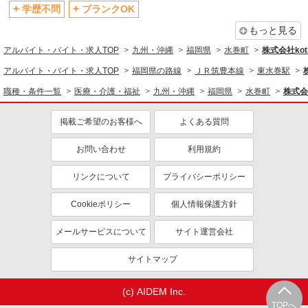
学歴不問
ブランクOK
もっと見る
アルバイト・バイト・求人TOP
九州・沖縄
福岡県
水巻町
株式会社kotr
アルバイト・バイト・求人TOP
福岡県の路線
ＪＲ筑豊本線
東水巻駅
職種・条件一覧
医療・介護・福祉
九州・沖縄
福岡県
水巻町
株式会社
掲載ご希望のお客様へ
よくある質問
お問い合わせ
利用規約
リンクについて
プライバシーポリシー
Cookieポリシー
個人情報保護方針
メールサービスについて
サイト運営会社
サイトマップ
(c) AIDEM Inc.
TOPへ