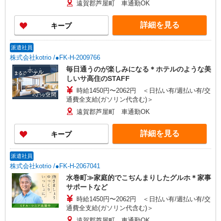
遠賀郡芦屋町 車通勤OK
詳細を見る
キープ
派遣社員
株式会社kotrio /●FK-H-2009766
毎日通うのが楽しみになる＊ホテルのような美
しいサ高住のSTAFF
時給1450円〜2062円 ＜日払い有/週払い有/交
通費全支給(ガソリン代含む)＞
遠賀郡芦屋町 車通勤OK
詳細を見る
キープ
派遣社員
株式会社kotrio /●FK-H-2067041
水巻町≫家庭的でこぢんまりしたグルホ＊家事
サポートなど
時給1450円〜2062円 ＜日払い有/週払い有/交
通費全支給(ガソリン代含む)＞
遠賀郡芦屋町 車通勤OK