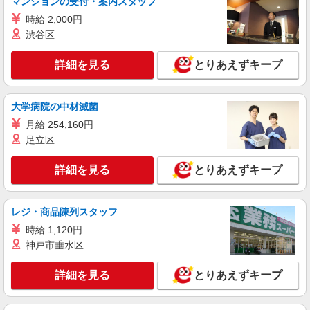
マンションの受付・案内スタッフ
詳細を見る
キープ
時給 2,000円
渋谷区
派遣社員
株式会社kotrio /●FK-H-2068588
詳細を見る
とりあえずキープ
水巻町のデイサービス♪日勤のみ！残業ゼロで
趣味も満喫
時給1450円〜2062円 ＜日払い有/週払い有/交
大学病院の中材滅菌
通費全支給(ガソリン代含む)＞
月給 254,160円
遠賀郡芦屋町 車通勤OK
足立区
詳細を見る
キープ
詳細を見る
とりあえずキープ
派遣社員
株式会社ブレイブ（マイナビグループ）/MDK40
レジ・商品陳列スタッフ
介護スタッフ ◆デイサービス、サービス付き
時給 1,120円
高齢者向け住宅、グループホームなど様々な勤
神戸市垂水区
務先から選べます。
未経験：時給1250〜1450円（資格・経験によ
る） 経験者：時給1450〜1650円（資格・経験によ
詳細を見る
とりあえずキープ
る） ◎月収例 時給1650円×1日8時間×22日（週5
福岡県水巻町 【最寄駅】 ◆JR筑豊本線「東水
日）＝29万400円 ◆昇給あり ◆支払い方法 ※日払
巻駅」 ◆JR鹿児島本線「水巻駅」 ★その他、近
い/週払い/月払い対応も可能です。詳しくは面談時
隣に多数勤務地あります！