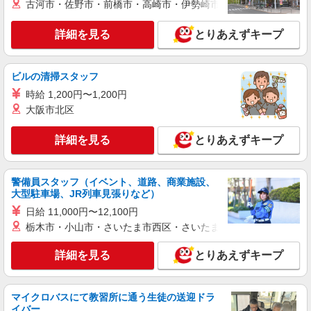
古河市・佐野市・前橋市・高崎市・伊勢崎市・太田市・館林市・
詳細を見る
キープ
詳細を見る
とりあえずキープ
派遣社員
株式会社kotrio /●FK-H-2012218
ビルの清掃スタッフ
水巻町｜未経験でも大丈夫◎研修が手厚い有料
住宅の介護♪
時給 1,200円〜1,200円
大阪市北区
時給1450円〜2062円 ＜日払い有/週払い有/交
通費全支給(ガソリン代含む)＞
詳細を見る
とりあえずキープ
遠賀郡芦屋町 車通勤OK
詳細を見る
キープ
警備員スタッフ（イベント、道路、商業施設、
大型駐車場、JR列車見張りなど）
派遣社員
日給 11,000円〜12,100円
株式会社kotrio /●FK-H-2011948
栃木市・小山市・さいたま市西区・さいたま市岩槻区・久喜市・
≪水巻町≫夜勤なし！未経験・ブランクOKの
デイスタッフ
詳細を見る
とりあえずキープ
時給1450円〜2062円 ＜日払い有/週払い有/交
通費全支給(ガソリン代含む)＞
遠賀郡芦屋町 車通勤OK
マイクロバスにて教習所に通う生徒の送迎ドラ
イバー