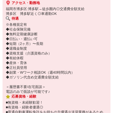
アクセス・勤務地
福岡市博多区:博多駅→徒歩圏内◎交通費全額支給
博多区 博多駅近く◎車通勤OK
待遇
※各種規定有
◆社会保険完備
◆無料定期健康診断
◆日払い・週払い可
◆短期（2ヶ月）〜長期
◆退職金制度
◆資格支援（介護資格のみ）
◆有給休暇
◆産休・育休
◆正社員登用
◆副業・Wワーク相談OK（週40時間以内）
◆ガソリン代含め交通費全額支給
＜履歴書不要/在宅面談＞
電話のみで面談が可能です♪
応募資格・経験
■無資格・未経験歓迎！
■有資格・経験者優遇◎
■普通自動車運転免許をお持ちの方優遇※送迎業務があるため