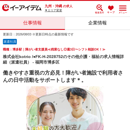
九州・沖縄
の求人
▼エリア変更
仕事情報
企業情報
更新日：2026/08/03 ※更新日時点の最新情報です
派遣社員
職種：博多駅｜障がい者支援員≪残業なし◎週3日〜シフト相談OK！≫
株式会社kotrio /●FK-H-2028752のその他介護・福祉の求人情報詳
細（派遣社員） - 福岡市博多区
働きやすさ重視の方必見！障がい者施設で利用者さ
んの日中活動をサポートします＊。