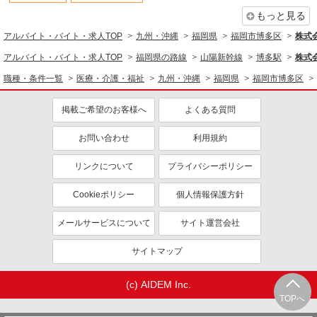
もっと見る
アルバイト・バイト・求人TOP
九州・沖縄
福岡県
福岡市博多区
株式会
アルバイト・バイト・求人TOP
福岡県の路線
山陽新幹線
博多駅
株式会
職種・条件一覧
医療・介護・福祉
九州・沖縄
福岡県
福岡市博多区
掲載ご希望のお客様へ
よくある質問
お問い合わせ
利用規約
リンクについて
プライバシーポリシー
Cookieポリシー
個人情報保護方針
メールサービスについて
サイト運営会社
サイトマップ
(c) AIDEM Inc.
TOPへ