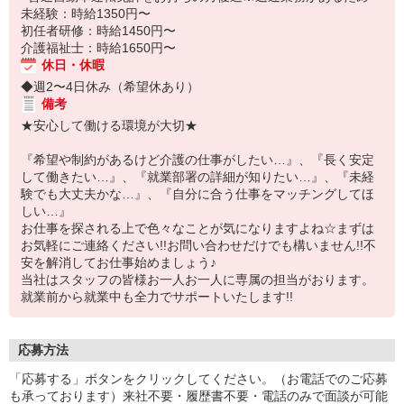
未経験：時給1350円〜
初任者研修：時給1450円〜
介護福祉士：時給1650円〜
休日・休暇
◆週2〜4日休み（希望休あり）
備考
★安心して働ける環境が大切★
『希望や制約があるけど介護の仕事がしたい…』、『長く安定
して働きたい…』、『就業部署の詳細が知りたい…』、『未経
験でも大丈夫かな…』、『自分に合う仕事をマッチングしてほ
しい…』
お仕事を探される上で色々なことが気になりますよね☆まずは
お気軽にご連絡ください!!お問い合わせだけでも構いません!!不
安を解消してお仕事始めましょう♪
当社はスタッフの皆様お一人お一人に専属の担当がおります。
就業前から就業中も全力でサポートいたします!!
応募方法
「応募する」ボタンをクリックしてください。（お電話でのご応募
も承っております）来社不要・履歴書不要・電話のみで面談が可能