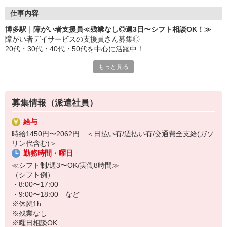
仕事内容
博多駅｜障がい者支援員≪残業なし◎週3日〜シフト相談OK！≫
障がい者デイサービスの支援員さん募集◎
20代・30代・40代・50代を中心に活躍中！
もっと見る
＜主なお仕事内容＞
・食事・入浴などの介助
・レクリエーションや創作活動の企画・実施
・送迎業務（対応可能な方のみでOK！添乗のみも相談可♪）
募集情報（派遣社員）
・利用者様とのコミュニケーション・見守り など
給与
＜この求人のおすすめポイント＞
時給1450円〜2062円 ＜日払い有/週払い有/交通費全支給(ガソ
・シフトは週3日〜相談OK
リン代含む)＞
・残業なし！毎日定時で帰れます
勤務時間・曜日
・日勤のみ相談可◎生活リズムも安定
≪シフト制/週3〜OK/実働8時間≫
（シフト例）
・8:00〜17:00
・9:00〜18:00 など
※休憩1h
※残業なし
※曜日相談OK