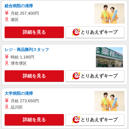
通費全支給(ガソリン代含む)＞
総合病院の清掃
博多区 博多駅近く◎車通勤OK
月給 257,400円
港区
詳細を見る
キープ
詳細を見る
とりあえずキープ
派遣社員
株式会社kotrio /●FK-H-1981469
レジ・商品陳列スタッフ
博多駅｜障がい者施設で軽作業の見守りなど＊
未経験歓迎！
時給 1,180円
時給1450円〜2062円 ＜日払い有/週払い有/交
堺市堺区
通費全支給(ガソリン代含む)＞
博多区 博多駅近く◎車通勤OK
詳細を見る
とりあえずキープ
詳細を見る
キープ
大学病院の清掃
月給 273,650円
派遣社員
株式会社kotrio /●FK-H-2050913
品川区
博多駅＊働きやすさで選ぶならココ！障がいデ
イSTAFF/17時定時
詳細を見る
とりあえずキープ
時給1450円〜2062円 ＜日払い有/週払い有/交