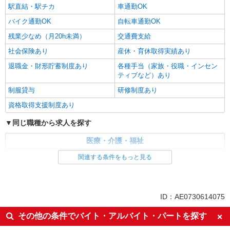
駅直結・駅チカ
車通勤OK
バイク通勤OK
自転車通勤OK
残業少なめ（月20h未満）
交通費支給
社会保険あり
産休・育休取得実績あり
退職金・財形貯蓄制度あり
各種手当（家族・役職・インセン
ティブなど）あり
制服貸与
研修制度あり
資格取得支援制度あり
同じ職種から求人を探す
医療・介護・福祉
関連する条件をもっと見る
同じ特徴から求人を探す
未経験歓迎
ミドル（40代～）活躍中
ボーナス・賞与あり
車通勤OK
ID：AE0730614075
交通費支給
社会保険あり
その他の条件でバイト・アルバイト・パートを探す
産休・育休取得実績あり