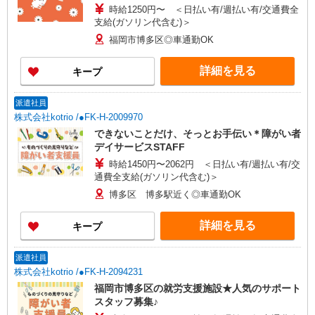
時給1250円〜 ＜日払い有/週払い有/交通費全
支給(ガソリン代含む)＞
福岡市博多区◎車通勤OK
詳細を見る
キープ
派遣社員
株式会社kotrio /●FK-H-2009970
できないことだけ、そっとお手伝い＊障がい者
デイサービスSTAFF
時給1450円〜2062円 ＜日払い有/週払い有/交
通費全支給(ガソリン代含む)＞
博多区 博多駅近く◎車通勤OK
詳細を見る
キープ
派遣社員
株式会社kotrio /●FK-H-2094231
福岡市博多区の就労支援施設★人気のサポート
スタッフ募集♪