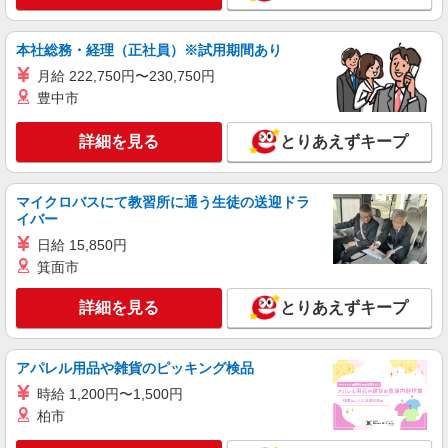
博多区麦野／最寄駅：雑餉隈
本社総務・経理（正社員）※試用期間あり
詳細を見る
キープ
月給 222,750円〜230,750円
豊中市
派遣社員
株式会社kotrio /●FK-H-2100245
詳細を見る
とりあえずキープ
福岡市博多区＊経験不問で大募集!就労支援ス
タッフ＊週3〜曜日相談OK
マイクロバスにて教習所に通う生徒の送迎ドラ
時給1250円〜 ＜日払い有/週払い有/交通費全
イバー
支給(ガソリン代含む)＞
日給 15,850円
博多区麦野／最寄駅：雑餉隈
箕面市
詳細を見る
キープ
詳細を見る
とりあえずキープ
派遣社員
株式会社kotrio /●FK-H-1981470
アパレル用品や雑貨のピッキング検品
雑餉隈駅｜障がい者施設で軽作業の見守りなど
時給 1,200円〜1,500円
＊未経験歓迎！
柏市
時給1450円〜2062円 ＜日払い有/週払い有/交
通費全支給(ガソリン代含む)＞