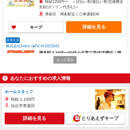
時給1250円〜 ＜日払い有/週払い有/交通費全
支給(ガソリン代含む)＞
博多区 博多駅近く◎車通勤OK
詳細を見る
キープ
派遣社員
株式会社kotrio /●FK-H-2021643
博多駅＊20代〜50代の子育て世代活躍中！障
がい者支援員◎
もっと見る
時給1450円〜2062円 ＜日払い有/週払い有/交
通費全支給(ガソリン代含む)＞
あなたにおすすめの求人情報
博多区 博多駅近く◎車通勤OK
詳細を見る
キープ
ホールスタッフ
時給 1,150円
派遣社員
仙台市青葉区
株式会社kotrio /●FK-H-2021482
＜博多駅＞和気あいあいとした雰囲気！障がい
詳細を見る
とりあえずキープ
者支援のお仕事♪
時給1450円〜2062円 ＜日払い有/週払い有/交