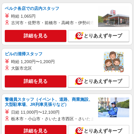
通費全支給(ガソリン代含む)＞
ベルク各店での店内スタッフ
博多区 博多駅近く◎車通勤OK
時給 1,065円
古河市・佐野市・前橋市・高崎市・伊勢崎市・太田市・館林市・
詳細を見る
キープ
詳細を見る
とりあえずキープ
派遣社員
株式会社kotrio /●FK-H-2068930
福岡市博多区/障がい者デイ＊履歴書不要＊面
ビルの清掃スタッフ
接なし＊資格・経験不問！
時給 1,200円〜1,200円
時給1450円〜2062円 ＜日払い有/週払い有/交
大阪市北区
通費全支給(ガソリン代含む)＞
博多駅近く
詳細を見る
とりあえずキープ
詳細を見る
キープ
警備員スタッフ（イベント、道路、商業施設、
派遣社員
大型駐車場、JR列車見張りなど）
株式会社kotrio /●FK-H-1981518
日給 11,000円〜12,100円
雑餉隈駅｜のびのび働ける♪就労支援施設の
栃木市・小山市・さいたま市西区・さいたま市岩槻区・久喜市・
STAFF募集
時給1350円〜2062円 ＜日払い有/週払い有/交
詳細を見る
とりあえずキープ
通費全支給(ガソリン代含む)＞