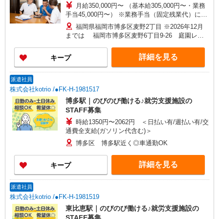
月給350,000円〜 （基本給305,000円〜・業務
手当45,000円〜） ※業務手当（固定残業代）につ
いては約20時間相当分、20時間超過分は別途支給
福岡県福岡市博多区麦野2丁目 ※2026年12月
までは 福岡市博多区麦野6丁目9-26 庭園レジ
デンス西館204
詳細を見る
キープ
派遣社員
株式会社kotrio /●FK-H-1981517
博多駅｜のびのび働ける♪就労支援施設の
STAFF募集
時給1350円〜2062円 ＜日払い有/週払い有/交
通費全支給(ガソリン代含む)＞
博多区 博多駅近く◎車通勤OK
詳細を見る
キープ
派遣社員
株式会社kotrio /●FK-H-1981519
東比恵駅｜のびのび働ける♪就労支援施設の
STAFF募集