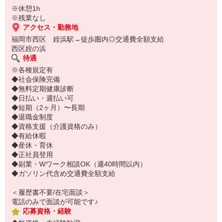
※休憩1h
※残業なし
アクセス・勤務地
福岡市西区 姪浜駅→徒歩圏内◎交通費全額支給
西区姪の浜
待遇
※各種規定有
◆社会保険完備
◆無料定期健康診断
◆日払い・週払い可
◆短期（2ヶ月）〜長期
◆退職金制度
◆資格支援（介護資格のみ）
◆有給休暇
◆産休・育休
◆正社員登用
◆副業・Wワーク相談OK（週40時間以内）
◆ガソリン代含め交通費全額支給
＜履歴書不要/在宅面談＞
電話のみで面談が可能です♪
応募資格・経験