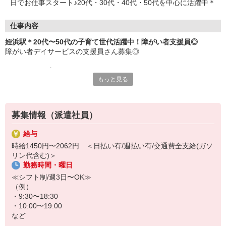
日でお仕事スタート♪20代・30代・40代・50代を中心に活躍中＊
仕事内容
姪浜駅＊20代〜50代の子育て世代活躍中！障がい者支援員◎
障がい者デイサービスの支援員さん募集◎
＜おもなお仕事＞
もっと見る
・食事やお風呂などの介助
・レクリエーションの企画、実施
・軽作業の見守り、サポート
・利用者さんの送迎（できる方のみ）
募集情報（派遣社員）
など
給与
利用者さんにやさしく寄り添うお仕事です♪自分の子どものように接
時給1450円〜2062円 ＜日払い有/週払い有/交通費全支給(ガソ
してあげてください＊子育て経験がある方は培ったノウハウを活か
リン代含む)＞
せます◎
勤務時間・曜日
働く時間は日勤帯のみ！プライベートとの両立もラクラクです＊シ
≪シフト制/週3日〜OK≫
フトの相談も柔軟に対応します！
（例）
・9:30〜18:30
・10:00〜19:00
など