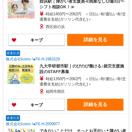
姪浜駅｜障がい者支援員≪残業なし◎週3日〜
シフト相談OK！≫
時給1450円〜2062円 ＜日払い有/週払い有/交
通費全支給(ガソリン代含む)＞
西区姪の浜
詳細を見る
キープ
派遣社員
株式会社kotrio /●FK-H-1981529
九大学研都市駅｜のびのび働ける♪就労支援施
設のSTAFF募集
時給1350円〜2062円 ＜日払い有/週払い有/交
通費全支給(ガソリン代含む)＞
福岡市西区
詳細を見る
キープ
派遣社員
株式会社kotrio /●FK-H-2009977
できないことだけ、そっとお手伝い＊障がい者