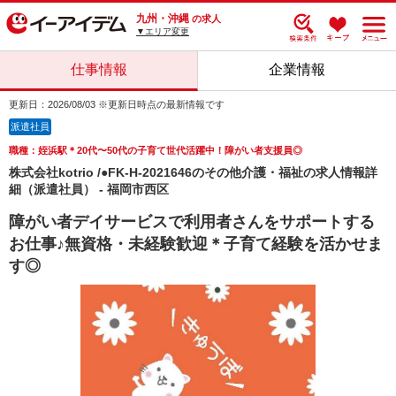
九州・沖縄
の求人
▼エリア変更
仕事情報
企業情報
更新日：2026/08/03 ※更新日時点の最新情報です
派遣社員
職種：姪浜駅＊20代〜50代の子育て世代活躍中！障がい者支援員◎
株式会社kotrio /●FK-H-2021646のその他介護・福祉の求人情報詳
細（派遣社員） - 福岡市西区
障がい者デイサービスで利用者さんをサポートする
お仕事♪無資格・未経験歓迎＊子育て経験を活かせま
す◎