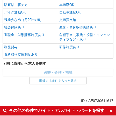
駅直結・駅チカ
車通勤OK
バイク通勤OK
自転車通勤OK
残業少なめ（月20h未満）
交通費支給
社会保険あり
産休・育休取得実績あり
退職金・財形貯蓄制度あり
各種手当（家族・役職・インセン
ティブなど）あり
制服貸与
研修制度あり
資格取得支援制度あり
同じ職種から求人を探す
医療・介護・福祉
関連する条件をもっと見る
同じ特徴から求人を探す
未経験歓迎
ミドル（40代～）活躍中
ボーナス・賞与あり
車通勤OK
ID：AE0730611617
交通費支給
社会保険あり
その他の条件でバイト・アルバイト・パートを探す
産休・育休取得実績あり