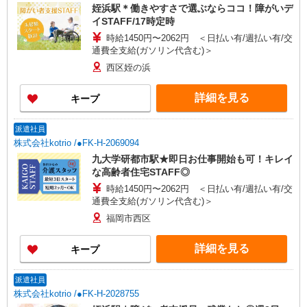
姪浜駅＊働きやすさで選ぶならココ！障がいデ
イSTAFF/17時定時
時給1450円〜2062円 ＜日払い有/週払い有/交
通費全支給(ガソリン代含む)＞
西区姪の浜
詳細を見る
キープ
派遣社員
株式会社kotrio /●FK-H-2069094
九大学研都市駅★即日お仕事開始も可！キレイ
な高齢者住宅STAFF◎
時給1450円〜2062円 ＜日払い有/週払い有/交
通費全支給(ガソリン代含む)＞
福岡市西区
詳細を見る
キープ
派遣社員
株式会社kotrio /●FK-H-2028755