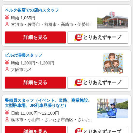
時給1350円〜2062円 ＜日払い有/週払い有/交
ベルク各店での店内スタッフ
通費全支給(ガソリン代含む)＞
西区姪の浜
時給 1,065円
古河市・佐野市・前橋市・高崎市・伊勢崎市・太田市・館林市・
詳細を見る
キープ
詳細を見る
とりあえずキープ
正社員
有料老人ホーム The.frowsis(ザ・フローシス)
ビルの清掃スタッフ
住宅型有料老人ホームの介護スタッフ（正職
員）
時給 1,200円〜1,200円
大阪市北区
月給211,500円〜 ※夜勤登録手当（1万円） ＜
その他手当＞ 資格手当（介護福祉士）：10,000円/
月 別途深夜手当（夜勤の回数に応じて支給） 処遇
詳細を見る
とりあえずキープ
福岡県福岡市西区石丸2-39-10
改善交付金支給有り
詳細を見る
キープ
警備員スタッフ（イベント、道路、商業施設、
大型駐車場、JR列車見張りなど）
日給 11,000円〜12,100円
栃木市・小山市・さいたま市西区・さいたま市岩槻区・久喜市・
詳細を見る
とりあえずキープ