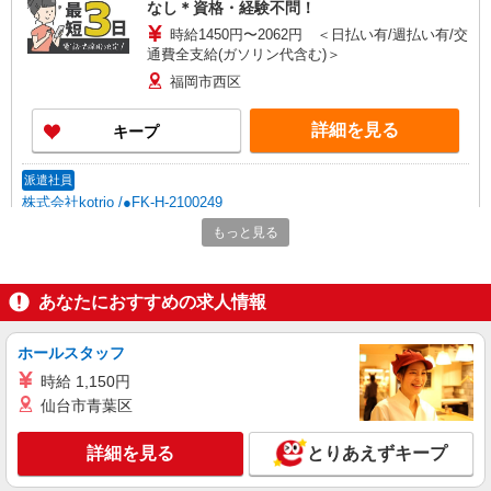
なし＊資格・経験不問！
時給1450円〜2062円 ＜日払い有/週払い有/交
通費全支給(ガソリン代含む)＞
福岡市西区
詳細を見る
キープ
派遣社員
株式会社kotrio /●FK-H-2100249
福岡市西区＊経験不問で大募集!就労支援スタ
もっと見る
ッフ＊週3〜曜日相談OK
時給1250円〜 ＜日払い有/週払い有/交通費全
支給(ガソリン代含む)＞
あなたにおすすめの求人情報
西区姪の浜
ホールスタッフ
詳細を見る
キープ
時給 1,150円
仙台市青葉区
派遣社員
株式会社kotrio /●FK-H-1981481
詳細を見る
とりあえずキープ
九大学研都市駅｜障がい者施設で軽作業の見守
りなど＊未経験歓迎！