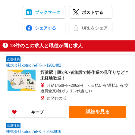
ブックマーク
ポストする
シェアする
URLをシェア
13
件のこの求人と職種が同じ求人
派遣社員
株式会社kotrio /●FK-H-1981482
姪浜駅｜障がい者施設で軽作業の見守りなど＊
未経験歓迎！
時給1450円〜2062円 ＜日払い有/週払い有/交
通費全支給(ガソリン代含む)＞
西区姪の浜
詳細を見る
キープ
派遣社員
株式会社kotrio /●FK-H-2050916