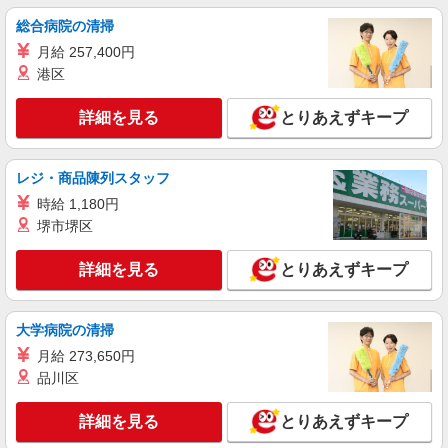
時給1450円〜2062円 ＜日払い有/週払い有/交
総合病院の清掃
通費全支給(ガソリン代含む)＞
月給 257,400円
福岡市西区
港区
詳細を見る
キープ
詳細を見る
とりあえずキープ
派遣社員
株式会社kotrio /●FK-H-2094236
レジ・商品陳列スタッフ
福岡市西区の就労支援施設★人気のサポートス
時給 1,180円
タッフ募集♪
堺市堺区
時給1250円〜 ＜日払い有/週払い有/交通費全
支給(ガソリン代含む)＞
詳細を見る
とりあえずキープ
福岡市西区
大学病院の清掃
詳細を見る
キープ
月給 273,650円
派遣社員
品川区
株式会社kotrio /●FK-H-1981530
姪浜駅｜のびのび働ける♪就労支援施設の
詳細を見る
とりあえずキープ
STAFF募集