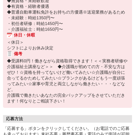
◆無資格・未経験歓迎
◆有資格・経験者優遇
◆普通自動車運転免許をお持ちの方優遇※送迎業務があるため
・未経験：時給1350円〜
・初任者研修：時給1450円〜
・介護福祉士：時給1650円〜
休日・休暇
＜休日＞
シフトによりお休み決定
備考
◆受講料0円！働きながら資格取得できます！＜＜実務者研修や
介護福祉士講座など＞＞ ◆介護職が初めての方・不安な方は
ぜひ！☆資格を持ってないけど働いてみたい☆介護職が自分に
合ってるかためしてみたい☆ブランクがあるけどもう一度頑張
ってみたい☆家事や育児と両立しながら働きたい・・・などな
ど。
介護職で働きたいあなたの完全バックアップをさせていただき
ます！何なりとご相談下さい！
応募方法
「応募する」ボタンをクリックしてください。（お電話でのご応募
も承っております）来社不要・履歴書不要・電話のみで面談が可能