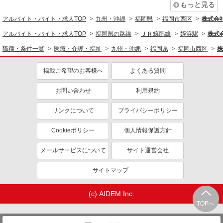
もっと見る
アルバイト・バイト・求人TOP
九州・沖縄
福岡県
福岡市西区
株式会社k
アルバイト・バイト・求人TOP
福岡県の路線
ＪＲ筑肥線
姪浜駅
株式会
職種・条件一覧
医療・介護・福祉
九州・沖縄
福岡県
福岡市西区
株
掲載ご希望のお客様へ
よくある質問
お問い合わせ
利用規約
リンクについて
プライバシーポリシー
Cookieポリシー
個人情報保護方針
メールサービスについて
サイト運営会社
サイトマップ
(c) AIDEM Inc.
TOPへ