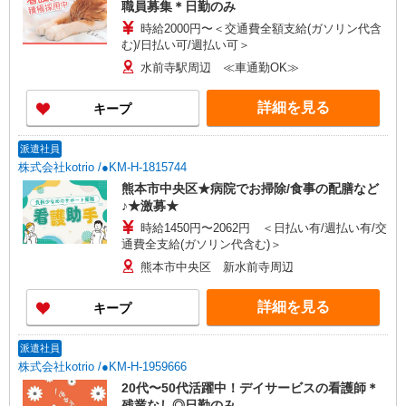
職員募集＊日勤のみ
時給2000円〜＜交通費全額支給(ガソリン代含
む)/日払い可/週払い可＞
水前寺駅周辺 ≪車通勤OK≫
詳細を見る
キープ
派遣社員
株式会社kotrio /●KM-H-1815744
熊本市中央区★病院でお掃除/食事の配膳など
♪★激募★
時給1450円〜2062円 ＜日払い有/週払い有/交
通費全支給(ガソリン代含む)＞
熊本市中央区 新水前寺周辺
詳細を見る
キープ
派遣社員
株式会社kotrio /●KM-H-1959666
20代〜50代活躍中！デイサービスの看護師＊
残業なし◎日勤のみ