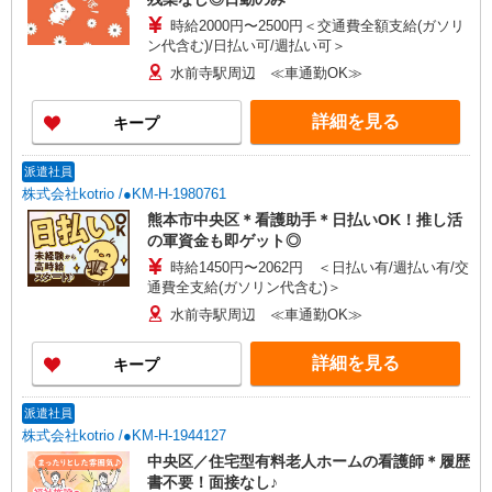
時給2000円〜2500円＜交通費全額支給(ガソリ
ン代含む)/日払い可/週払い可＞
水前寺駅周辺 ≪車通勤OK≫
詳細を見る
キープ
派遣社員
株式会社kotrio /●KM-H-1980761
熊本市中央区＊看護助手＊日払いOK！推し活
の軍資金も即ゲット◎
時給1450円〜2062円 ＜日払い有/週払い有/交
通費全支給(ガソリン代含む)＞
水前寺駅周辺 ≪車通勤OK≫
詳細を見る
キープ
派遣社員
株式会社kotrio /●KM-H-1944127
中央区／住宅型有料老人ホームの看護師＊履歴
書不要！面接なし♪