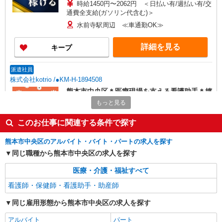
時給1450円〜2062円 ＜日払い有/週払い有/交
通費全支給(ガソリン代含む)＞
水前寺駅周辺 ≪車通勤OK≫
詳細を見る
キープ
派遣社員
株式会社kotrio /●KM-H-1894508
熊本市中央区＊医療現場を支える看護助手＊嬉
しい高時給◎研修あり
もっと見る
時給1450円〜2062円 ＜日払い有/週払い有/交
通費全支給(ガソリン代含む)＞
このお仕事に関連する条件で探す
水前寺駅周辺 ≪車通勤OK≫
熊本市中央区のアルバイト・バイト・パートの求人を探す
同じ職種から熊本市中央区の求人を探す
詳細を見る
キープ
医療・介護・福祉すべて
派遣社員
看護師・保健師・看護助手・助産師
株式会社kotrio /●KM-H-1909012
熊本市中央区＊病院のサポート役♪高時給＆充
同じ雇用形態から熊本市中央区の求人を探す
実の研修で安心スタート
アルバイト
パート
時給1450円〜2062円 ＜日払い有/週払い有/交