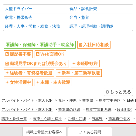
通費全支給(ガソリン代含む)＞
水前寺駅周辺 ≪車通勤OK≫
大型ドライバー
食品・試食販売
家電・携帯販売
弁当・惣菜
詳細を見る
キープ
経理・人事・労務・総務・法務
調理・調理補助・調理師
派遣社員
株式会社kotrio /●KM-H-1978134
看護師・保健師・看護助手・助産師
入社日応相談
デイサービスの看護師＊日払いOK！推し活の
履歴書不要
Web面接OK
軍資金も即ゲット◎
時給2300円〜2875円＜交通費全額支給(ガソリ
職場見学OKまたは説明会あり
未経験歓迎
ン代含む)/日払い可/週払い可＞
経験者・有資格者歓迎
新卒・第二新卒歓迎
水前寺駅周辺 ≪車通勤OK≫
女性活躍中
主婦・主夫歓迎
詳細を見る
キープ
もっと見る
アルバイト・バイト・求人TOP
九州・沖縄
熊本県
熊本市中央区
日研
派遣社員
株式会社kotrio /●KM-H-2069486
アルバイト・バイト・求人TOP
熊本県の路線
熊本市電Ｂ系統
段山町駅
看護助手／資格も経験も必要なし＊やさしい気
職種・条件一覧
医療・介護・福祉
九州・沖縄
熊本県
熊本市中央区
持ちがあれば十分◎
時給1450円〜2062円 ＜日払い有/週払い有/交
掲載ご希望のお客様へ
よくある質問
通費全支給(ガソリン代含む)＞