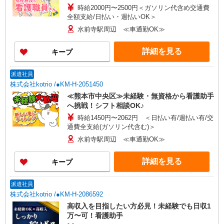
時給2000円〜2500円＜ガソリン代含め交通費
全額支給/日払い・週払いOK＞
水前寺駅周辺 ≪車通勤OK≫
詳細を見る
キープ
派遣社員
株式会社kotrio /●KM-H-2051450
≪熊本市中央区≫未経験・無資格から看護助手
へ挑戦！シフト相談OK♪
時給1450円〜2062円 ＜日払い有/週払い有/交
通費全支給(ガソリン代含む)＞
水前寺駅周辺 ≪車通勤OK≫
詳細を見る
キープ
派遣社員
株式会社kotrio /●KM-H-2086592
高収入を目指したい方必見！未経験でも日収1
万〜可！看護助手