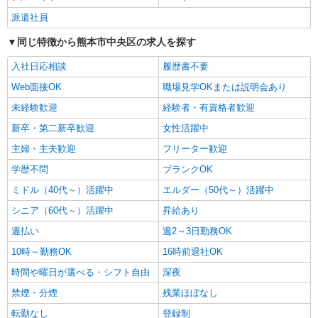
通費全支給(ガソリン代含む)＞
派遣社員
水前寺駅周辺 ≪車通勤OK≫
同じ特徴から熊本市中央区の求人を探す
詳細を見る
キープ
入社日応相談
履歴書不要
Web面接OK
職場見学OKまたは説明会あり
派遣社員
未経験歓迎
経験者・有資格者歓迎
株式会社kotrio /●KM-H-2009723
＜熊本市中央区＞元気も、プライベートも諦め
新卒・第二新卒歓迎
女性活躍中
ない＊週3〜OK/看護助手
主婦・主夫歓迎
フリーター歓迎
時給1450円〜2062円 ＜日払い有/週払い有/交
通費全支給(ガソリン代含む)＞
学歴不問
ブランクOK
水前寺駅周辺 ≪車通勤OK≫
ミドル（40代～）活躍中
エルダー（50代～）活躍中
シニア（60代～）活躍中
昇給あり
詳細を見る
キープ
週払い
週2～3日勤務OK
派遣社員
10時～勤務OK
16時前退社OK
株式会社kotrio /●KM-H-2020738
時間や曜日が選べる・シフト自由
深夜
≪熊本市中央区≫年齢不問！０からスタートで
禁煙・分煙
残業ほぼなし
も活躍できる看護助手♪
時給1450円〜2062円 ＜日払い有/週払い有/交
転勤なし
登録制