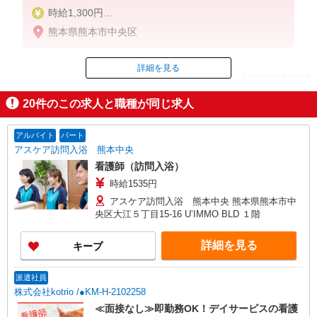
時給1,300円
★週払いOK（規定あり）
熊本県熊本市中央区
※給与幅は経験・能力による
詳細を見る
ID：AE0626582832
20
件のこの求人と職種が同じ求人
掲載期間終了
アルバイト
パート
アスケア訪問入浴 熊本中央
看護師（訪問入浴）
時給1535円
アスケア訪問入浴 熊本中央 熊本県熊本市中
央区大江５丁目15-16 U’IMMO BLD １階
詳細を見る
キープ
派遣社員
株式会社kotrio /●KM-H-2102258
≪面接なし≫即勤務OK！デイサービスの看護