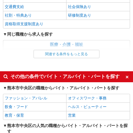
通費全支給(ガソリン代含む)＞
交通費支給
社会保険あり
水前寺駅周辺 ≪車通勤OK≫
社割・特典あり
研修制度あり
詳細を見る
キープ
資格取得支援制度あり
同じ職種から求人を探す
派遣社員
株式会社kotrio /●KM-H-1977395
医療・介護・福祉
≪熊本市中央区／看護助手≫子育て世代活躍
看護師・保健師・看護助手・助産師
関連する条件をもっと見る
中！働きやすい環境♪
時給1450円〜2062円 ＜日払い有/週払い有/交
同じ特徴から求人を探す
通費全支給(ガソリン代含む)＞
未経験歓迎
ミドル（40代～）活躍中
水前寺駅周辺 ≪車通勤OK≫
その他の条件でバイト・アルバイト・パートを探す
週2～3日勤務OK
深夜
熊本市中央区の職種からバイト・アルバイト・パートを探す
詳細を見る
キープ
交通費支給
社会保険あり
ファッション・アパレル
オフィスワーク・事務
派遣社員
飲食・フード
ヘルス・ビューティー
株式会社kotrio /●KM-H-2086607
≪日払いOK！≫病院の看護助手＊即日勤務も
教育・保育
営業
可能♪
熊本市中央区の人気の職種からバイト・アルバイト・パートを探
時給1450円〜2062円 ＜日払い有/週払い有/交
す