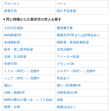
アルバイト
パート
時給2000円〜2500円＜ガソリン代含め交通費
全額支給/日払い・週払いOK＞
派遣社員
紹介予定派遣
久留米市花畑
同じ特徴から久留米市の求人を探す
詳細を見る
キープ
入社日応相談
履歴書不要
Web面接OK
職場見学OKまたは説明会あり
派遣社員
未経験歓迎
経験者・有資格者歓迎
株式会社kotrio /●FK-H-2102271
久留米市＊サ高住STAFF＊曜日不問・週3〜
新卒・第二新卒歓迎
女性活躍中
OK！働きやすさ◎
主婦・主夫歓迎
フリーター歓迎
時給1450円〜2062円 ＜日払い有/週払い有/交
通費全支給(ガソリン代含む)＞
学歴不問
ブランクOK
久留米市花畑
ミドル（40代～）活躍中
エルダー（50代～）活躍中
シニア（60代～）活躍中
昇給あり
詳細を見る
キープ
週払い
週2～3日勤務OK
派遣社員
10時～勤務OK
16時前退社OK
株式会社kotrio /●FK-H-1288779
時間や曜日が選べる・シフト自由
深夜
《レア》西鉄久留米駅｜1回26,100円〜。穴場
禁煙・分煙
残業ほぼなし
の夜勤専従！週2〜OK