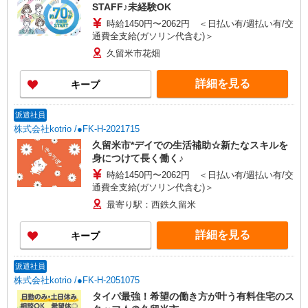
STAFF♪未経験OK
時給1450円〜2062円 ＜日払い有/週払い有/交
通費全支給(ガソリン代含む)＞
久留米市花畑
詳細を見る
キープ
派遣社員
株式会社kotrio /●FK-H-2021715
久留米市*デイでの生活補助☆新たなスキルを
身につけて長く働く♪
時給1450円〜2062円 ＜日払い有/週払い有/交
通費全支給(ガソリン代含む)＞
最寄り駅：西鉄久留米
詳細を見る
キープ
派遣社員
株式会社kotrio /●FK-H-2051075
タイパ最強！希望の働き方が叶う有料住宅のス