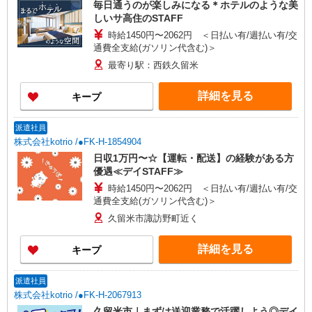
毎日通うのが楽しみになる＊ホテルのような美
しいサ高住のSTAFF
時給1450円〜2062円 ＜日払い有/週払い有/交
通費全支給(ガソリン代含む)＞
最寄り駅：西鉄久留米
詳細を見る
キープ
派遣社員
株式会社kotrio /●FK-H-1854904
日収1万円〜☆【運転・配送】の経験がある方
優遇≪デイSTAFF≫
時給1450円〜2062円 ＜日払い有/週払い有/交
通費全支給(ガソリン代含む)＞
久留米市諏訪野町近く
詳細を見る
キープ
派遣社員
株式会社kotrio /●FK-H-2067913
久留米市｜まずは送迎業務で活躍しよう◎デイ