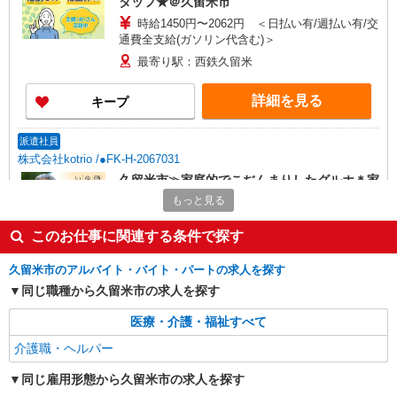
タッフ★＠久留米市
時給1450円〜2062円 ＜日払い有/週払い有/交
通費全支給(ガソリン代含む)＞
最寄り駅：西鉄久留米
詳細を見る
キープ
派遣社員
株式会社kotrio /●FK-H-2067031
久留米市≫家庭的でこぢんまりしたグルホ＊家
事サポートなど
もっと見る
時給1450円〜2062円 ＜日払い有/週払い有/交
通費全支給(ガソリン代含む)＞
このお仕事に関連する条件で探す
久留米市花畑
久留米市のアルバイト・バイト・パートの求人を探す
同じ職種から久留米市の求人を探す
詳細を見る
キープ
医療・介護・福祉すべて
派遣社員
介護職・ヘルパー
株式会社kotrio /●FK-H-2102287
有料老人ホームの看護師＊健康管理/服薬管理/
同じ雇用形態から久留米市の求人を探す
通院サポートなど