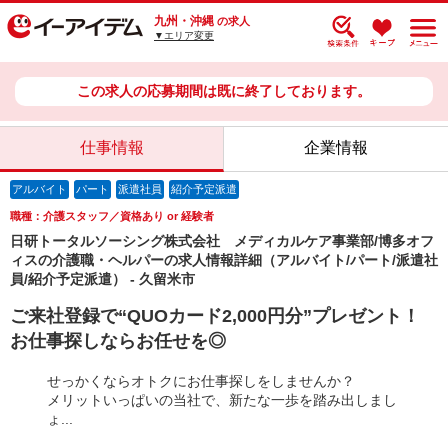
九州・沖縄
の求人
▼エリア変更
この求人の応募期間は既に終了しております。
仕事情報
企業情報
アルバイト
パート
派遣社員
紹介予定派遣
職種：介護スタッフ／資格あり or 経験者
日研トータルソーシング株式会社 メディカルケア事業部/博多オフ
ィスの介護職・ヘルパーの求人情報詳細（アルバイト/パート/派遣社
員/紹介予定派遣） - 久留米市
ご来社登録で“QUOカード2,000円分”プレゼント！
お仕事探しならお任せを◎
せっかくならオトクにお仕事探しをしませんか？
メリットいっぱいの当社で、新たな一歩を踏み出しまし
ょ...