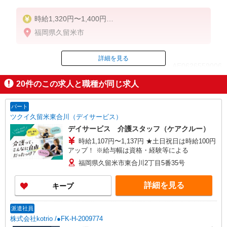
時給1,320円〜1,400円
福岡県久留米市
◆無資格・経験者：時給1,320円〜
◆初任者研修・未経験：時給1,320円〜
◆初任者研修・経験者：時給1,350円〜
詳細を見る
ID：AE0626559006
◆介護福祉士：時給1,400円〜
20
件のこの求人と職種が同じ求人
※経験者は3ヶ月以上
掲載期間終了
※給与幅は経験・能力による
パート
★週払いOK（規定あり）
ツクイ久留米東合川（デイサービス）
デイサービス 介護スタッフ（ケアクルー）
時給1,107円〜1,137円 ★土日祝日は時給100円
アップ！ ※給与幅は資格・経験等による
福岡県久留米市東合川2丁目5番35号
詳細を見る
キープ
派遣社員
株式会社kotrio /●FK-H-2009774