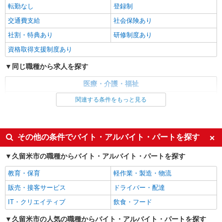
◆時給1450円〜2062円◆日収2万6100円 ※交
転勤なし
登録制
通費全支給※深夜時給1.25倍※日/週/月払
交通費支給
社会保険あり
西鉄久留米駅→車で5分！
社割・特典あり
研修制度あり
詳細を見る
キープ
資格取得支援制度あり
同じ職種から求人を探す
派遣社員
株式会社kotrio /●FK-H-2010169
医療・介護・福祉
西鉄久留米駅＊少人数グルホで利用者さんと家
介護職・ヘルパー
関連する条件をもっと見る
事や掃除など♪日払いOK
時給1450円〜2062円 ＜日払い有/週払い有/交
同じ特徴から求人を探す
通費全支給(ガソリン代含む)＞
未経験歓迎
ミドル（40代～）活躍中
最寄り駅：西鉄久留米
その他の条件でバイト・アルバイト・パートを探す
週2～3日勤務OK
深夜
久留米市の職種からバイト・アルバイト・パートを探す
詳細を見る
キープ
交通費支給
社会保険あり
教育・保育
軽作業・製造・物流
派遣社員
販売・接客サービス
ドライバー・配達
株式会社kotrio /●FK-H-2099767
介護は人生のサポーター。サ高住STAFF募
IT・クリエイティブ
飲食・フード
集。日払いOK！
久留米市の人気の職種からバイト・アルバイト・パートを探す