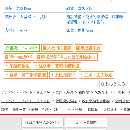
時給1450円〜2062円 ＜日払い有/週払い有/交
通費全支給(ガソリン代含む)＞
食品・試食販売
雑貨・コスメ販売
最寄り駅：西鉄久留米
量販店・大型SC・百貨店
施設警備・交通誘導警備・駐車輪
場管理・イベント警備
詳細を見る
キープ
大型ドライバー
家電・携帯販売
派遣社員
株式会社kotrio /●FK-H-2068667
介護職・ヘルパー
入社日応相談
履歴書不要
＼収入アップを全面サポート／小規模デイ
Web面接OK
職場見学OKまたは説明会あり
STAFF｜資格支援制度あり
時給1450円〜2062円 ＜日払い有/週払い有/交
未経験歓迎
経験者・有資格者歓迎
通費全支給(ガソリン代含む)＞
新卒・第二新卒歓迎
女性活躍中
主婦・主夫歓迎
久留米市花畑
もっと見る
詳細を見る
キープ
アルバイト・バイト・求人TOP
九州・沖縄
福岡県
久留米市
日研トー
アルバイト・バイト・求人TOP
福岡県の路線
西鉄天神大牟田線
西鉄久留
派遣社員
株式会社kotrio /●FK-H-2012226
職種・条件一覧
医療・介護・福祉
九州・沖縄
福岡県
久留米市
日研
西鉄久留米駅｜未経験でも大丈夫◎研修が手厚
い有料住宅の介護♪
掲載ご希望のお客様へ
よくある質問
時給1450円〜2062円 ＜日払い有/週払い有/交