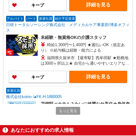
詳細を見る
キープ
アルバイト
パート
派遣社員
紹介予定派遣
日研トータルソーシング株式会社 メディカルケア事業部/博多オフィ
ス
未経験・無資格OKの介護スタッフ
時給1,300円〜1,400円 ★週払いOK（規定あ
り） ※給与幅は経験・能力による
福岡県久留米市 【最寄駅】西牟田駅 ★勤務地
は3000ヶ所以上★ 自宅から通いやすいエリアな
ど、お好きな勤務地をお選び下さい！！
詳細を見る
キープ
派遣社員
株式会社kotrio /●FK-H-1880005
花畑駅≪ホテルみたいに綺麗なサ高住★身体負
担少ない仕事
もっと見る
時給1450円〜2062円 ＜日払い有/週払い有/交
通費全支給(ガソリン代含む)＞
あなたにおすすめの求人情報
久留米市花畑