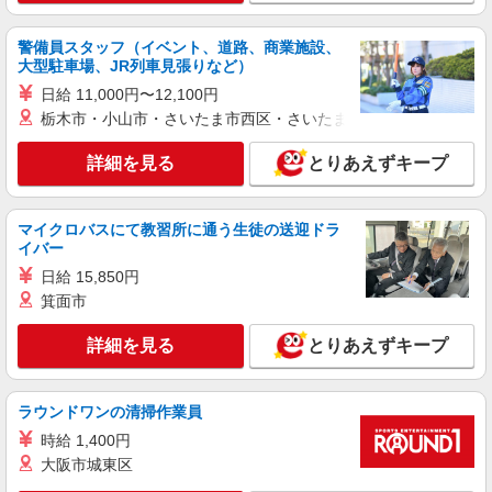
詳細を見る
キープ
警備員スタッフ（イベント、道路、商業施設、
アルバイト
パート
派遣社員
紹介予定派遣
大型駐車場、JR列車見張りなど）
日研トータルソーシング株式会社 メディカルケア事業部/博多オフィ
日給 11,000円〜12,100円
ス
栃木市・小山市・さいたま市西区・さいたま市岩槻区・久喜市・
介護スタッフ／資格あり or 経験者
時給1,320円〜1,400円 ◆無資格・経験者：時
詳細を見る
とりあえずキープ
給1,320円〜 ◆初任者研修・未経験：時給1,320
円〜 ◆初任者研修・経験者：時給1,350円〜 ◆介
福岡県久留米市 【最寄駅】五郎丸駅 ★勤務地
護福祉士：時給1,400円〜 ※経験者は3ヶ月以上 ※
は3000ヶ所以上★ 自宅から通いやすいエリアな
マイクロバスにて教習所に通う生徒の送迎ドラ
給与幅は経験・能力による ★週払いOK（規定あ
ど、お好きな勤務地をお選び下さい！！
イバー
り）
詳細を見る
キープ
日給 15,850円
箕面市
派遣社員
株式会社kotrio /●FK-H-2102271
詳細を見る
とりあえずキープ
久留米市＊サ高住STAFF＊曜日不問・週3〜
OK！働きやすさ◎
ラウンドワンの清掃作業員
時給1450円〜2062円 ＜日払い有/週払い有/交
通費全支給(ガソリン代含む)＞
時給 1,400円
久留米市花畑
大阪市城東区