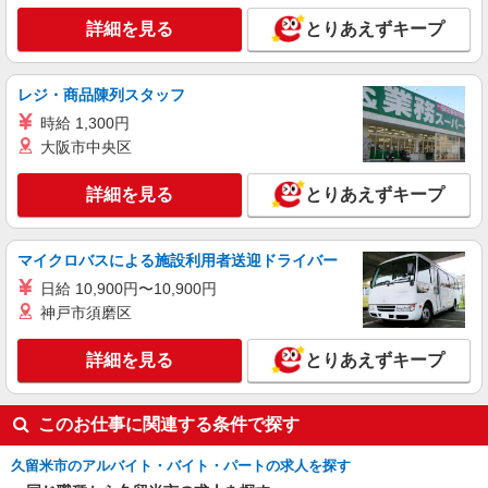
詳細を見る
詳細を見る
とりあえずキープ
キープ
派遣社員
レジ・商品陳列スタッフ
株式会社kotrio /●FK-H-2068450
時給 1,300円
≪久留米市≫介護の現場で心を燃やせ！！！デ
イサービスSTAFF
大阪市中央区
時給1450円〜2062円 ＜日払い有/週払い有/交
通費全支給(ガソリン代含む)＞
詳細を見る
とりあえずキープ
久留米市花畑
マイクロバスによる施設利用者送迎ドライバー
詳細を見る
キープ
日給 10,900円〜10,900円
神戸市須磨区
派遣社員
株式会社kotrio /●FK-H-1981454
詳細を見る
とりあえずキープ
西鉄久留米駅｜小さなグループホームで家事や
生活のサポート！
時給1450円〜2062円 ＜日払い有/週払い有/交
このお仕事に関連する条件で探す
通費全支給(ガソリン代含む)＞
最寄り駅：西鉄久留米
久留米市のアルバイト・バイト・パートの求人を探す