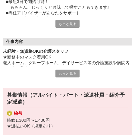
■最短3日で開始可能！
もちろん、じっくりと吟味して探すこともできます♪
■専任アドバイザーがあなたをサポート
困った時は遠慮せずご連絡を！
もっと見る
■手厚い福利厚生にもご注目を
特典満載のベネフィットステーションが利用できます！
スタッフさんの満足度バツグン！
仕事内容
設立40年以上の実績とノウハウを駆使し、最適な活躍場所をご紹
未経験・無資格OKの介護スタッフ
介◎
★勤務中のマスク着用OK
「以前派遣で働いた時は、ちょっと自分に合わなかったんだよ
老人ホーム、グループホーム、デイサービス等の介護施設や病院内
ね・・・」
での介護業務をお願いします。
そんなあなたも『日研メディカルケア』にお問い合わせくださ
もっと見る
い！
・食事や入浴のお手伝いなどの身体介護
・シーツ交換、ベッドメイクなどの環境整備
・薬やおしぼりの準備などのケア
募集情報（アルバイト・パート・派遣社員・紹介予
・体操や季節ごとのレクリエーション
定派遣）
・歩行、車椅子の介助
・見守り
給与
※施設により異なります
時給1,300円〜1,400円
★施設内は冷暖房完備！いつでも快適にお仕事できますよ！
★週払いOK（規定あり）
★まずはお名前を覚えてコミュニケーションをとるところから！