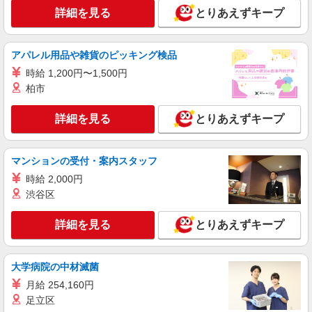
詳細を見る
詳細を見る
キープ
とりあえずキープ
アルバイト
パート
派遣社員
紹介予定派遣
アパレル用品や雑貨のピッキング検品
日研トータルソーシング株式会社 メディカルケア事業部/博多オフィ
ス
時給 1,200円〜1,500円
未経験・無資格OKの介護スタッフ
柏市
時給1,300円〜1,400円 ★週払いOK（規定あ
り） ※給与幅は経験・能力による
詳細を見る
とりあえずキープ
福岡県久留米市 【最寄駅】西鉄久留米駅 ★勤
務地は3000ヶ所以上★ 自宅から通いやすいエリア
など、お好きな勤務地をお選び下さい！！
マンションの受付・案内スタッフ
詳細を見る
キープ
時給 2,000円
渋谷区
派遣社員
株式会社kotrio /●FK-H-2067913
詳細を見る
とりあえずキープ
久留米市｜まずは送迎業務で活躍しよう◎デイ
サービスSTAFF
大学病院の中材滅菌
時給1450円〜2062円 ＜日払い有/週払い有/交
通費全支給(ガソリン代含む)＞
月給 254,160円
最寄り駅：西鉄久留米
足立区