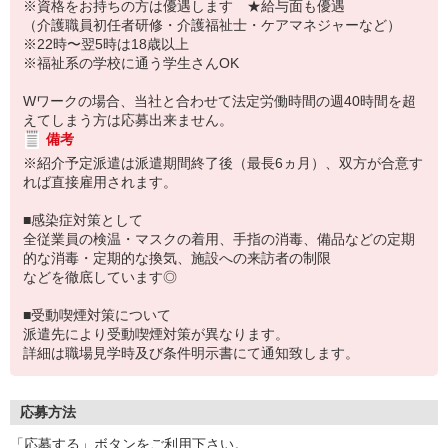
※資格をお持ちの方は優遇します ★給与面も優遇
（介護職員初任者研修・介護福祉士・ケアマネジャーなど）
※22時〜翌5時は18歳以上
※福祉系の学校に通う学生さんOK
Wワークの場合、当社と合わせて法定労働時間の週40時間を超
えてしまう方は応募出来ません。
備考
※紹介予定派遣は派遣期間終了後（最長6ヵ月）、双方が合意す
れば直接雇用されます。
■感染症対策として
全従業員の検温・マスクの着用、手指の消毒、備品などの定期
的な消毒・定期的な換気、施設への来訪者の制限
などを徹底しています◎
■受動喫煙対策について
派遣先により受動喫煙対策が異なります。
詳細は職場見学時及び条件明示書にて通知致します。
応募方法
「応募する」ボタンをご利用下さい。