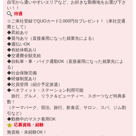
自宅から通いやすいエリアなど、お好きな勤務地をお選び下さ
い！！
待遇
☆ご来社登録でQUOカード2,000円分プレゼント！（来社交通
費として）
◆昇給あり
◆賞与あり（直接雇用になった就業先による）
◆週払いOK
◆有給休暇あり
◆交通費全額支給
◆自転車・車・バイク通勤OK（直接雇用になった就業先によ
る）
◆社会保険完備
◆研修制度あり
◆社員登用（紹介予定派遣）
◆ベネフィット・ステーション利用可能
旅行、グルメ、リラク＆ビューティー、スポーツなど特典多
数！
（テーマパーク、宿泊、旅行、飲食店、サロン、スパ、ジム割
引など）
◆勤務中のマスク着用OK
応募資格・経験
無資格・未経験OK！