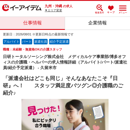
九州・沖縄
の求人
▼エリア変更
仕事情報
企業情報
更新日：2026/08/01 ※更新日時点の最新情報です
アルバイト
パート
派遣社員
紹介予定派遣
職種：未経験・無資格OKの介護スタッフ
日研トータルソーシング株式会社 メディカルケア事業部/博多オフ
ィスの介護職・ヘルパーの求人情報詳細（アルバイト/パート/派遣社
員/紹介予定派遣） - 久留米市
「派遣会社はどこも同じ」そんなあなたこそ『日
研』へ！ スタッフ満足度バツグン◎介護職のご
紹介♪