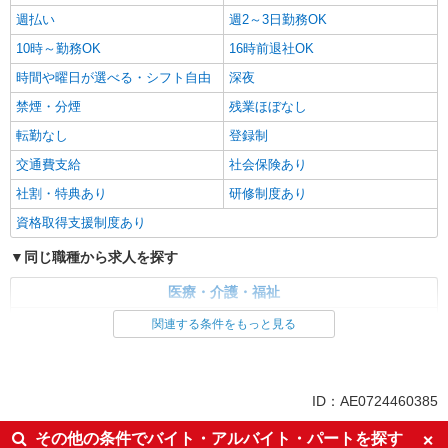
週払い
週2～3日勤務OK
10時～勤務OK
16時前退社OK
時間や曜日が選べる・シフト自由
深夜
禁煙・分煙
残業ほぼなし
転勤なし
登録制
交通費支給
社会保険あり
社割・特典あり
研修制度あり
資格取得支援制度あり
同じ職種から求人を探す
医療・介護・福祉
介護職・ヘルパー
関連する条件をもっと見る
同じ特徴から求人を探す
未経験歓迎
ミドル（40代～）活躍中
ID：AE0724460385
週2～3日勤務OK
深夜
その他の条件でバイト・アルバイト・パートを探す