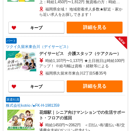
上：時給1,450円〜1,812円 無資格の方：時給
1,350円〜1,687円 ※給与幅は勤務先による +交通
福岡県全域！ 地域密着求人多数★駅近・家か
費、諸手当（勤務先による） +0円で介護資格が取
ら近い求人をお探しできます！
れる （別途規定） ★給与日払い制度あり！
詳細を見る
キープ
NEW
パート
ツクイ久留米東合川（デイサービス）
デイサービス 介護スタッフ（ケアクルー）
時給1,107円〜1,137円 ★土日祝日は時給100円
アップ！ ※給与幅は資格・経験等による
福岡県久留米市東合川2丁目5番35号
詳細を見る
キープ
派遣社員
株式会社kotrio /●FK-H-1981359
花畑駅｜シニア向けマンションでの生活サポー
ト・フロアの巡回
時給1450円〜2062円 ＜日払い有/週払い有/交
通費全支給(ガソリン代含む)＞