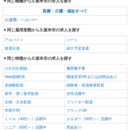
同じ職種から久留米市の求人を探す
詳細を見る
キープ
医療・介護・福祉すべて
派遣社員
介護職・ヘルパー
株式会社kotrio /●FK-H-2067031
同じ雇用形態から久留米市の求人を探す
久留米市≫家庭的でこぢんまりしたグルホ＊家
事サポートなど
アルバイト
パート
時給1450円〜2062円 ＜日払い有/週払い有/交
派遣社員
紹介予定派遣
通費全支給(ガソリン代含む)＞
久留米市花畑
同じ特徴から久留米市の求人を探す
入社日応相談
履歴書不要
詳細を見る
キープ
Web面接OK
職場見学OKまたは説明会あり
未経験歓迎
経験者・有資格者歓迎
新卒・第二新卒歓迎
女性活躍中
主婦・主夫歓迎
フリーター歓迎
学歴不問
ブランクOK
ミドル（40代～）活躍中
エルダー（50代～）活躍中
シニア（60代～）活躍中
昇給あり