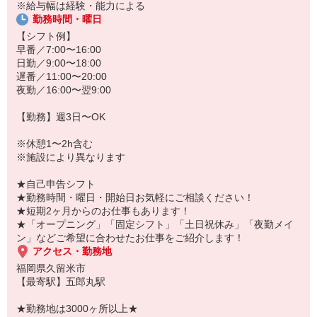
あなたのスキルに合わせて少しずつお仕事をお願いしていきます。
※給与幅は経験・能力による
20代・30代・40代・50代・60代、
勤務時間・曜日
若手からミドル、中高年（エルダー）、シニア世代まで幅広く活躍
【シフト例】
中！
早番／7:00〜16:00
日勤／9:00〜18:00
「こんな時だからこそ、しっかり稼いでおきたい！」
遅番／11:00〜20:00
「すぐに働けるところはないかな…」
夜勤／16:00〜翌9:00
「しっかり稼げるアルバイトを探してる。」
そんな方もぜひ！お気軽にご連絡ください♪
【勤務】週3日〜OK
※休憩1〜2h含む
※施設により異なります
★自己申告シフト
★勤務時間・曜日・開始日お気軽にご相談ください！
★短期2ヶ月からのお仕事もあります！
★「オープニング」「固定シフト」「土日祝休み」「夜勤メイ
ン」などご希望に合わせたお仕事をご紹介します！
アクセス・勤務地
福岡県久留米市
【最寄駅】五郎丸駅
★勤務地は3000ヶ所以上★