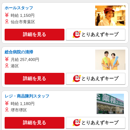
詳細を見る
キープ
ホールスタッフ
時給 1,150円
アルバイト
パート
派遣社員
紹介予定派遣
仙台市青葉区
日研トータルソーシング株式会社 メディカルケア事業部/博多オフィ
ス
詳細を見る
とりあえずキープ
介護スタッフ／資格あり or 経験者
時給1,320円〜1,400円 ◆無資格・経験者：時
給1,320円〜 ◆初任者研修・未経験：時給1,320
総合病院の清掃
円〜 ◆初任者研修・経験者：時給1,350円〜 ◆介
福岡県久留米市 【最寄駅】西鉄久留米駅 ★勤
月給 257,400円
護福祉士：時給1,400円〜 ※経験者は3ヶ月以上 ※
務地は3000ヶ所以上★ 自宅から通いやすいエリア
港区
給与幅は経験・能力による ★週払いOK（規定あ
など、お好きな勤務地をお選び下さい！！
り）
詳細を見る
キープ
詳細を見る
とりあえずキープ
派遣社員
（株）ウィルオブ・ワークCW 福岡支店/ms400101
レジ・商品陳列スタッフ
日常生活の見守りスタッフ
時給 1,180円
時給1350円 ◆前払い・日払い・週払いOK
堺市堺区
福岡県久留米市西鉄久留米駅周辺
詳細を見る
とりあえずキープ
詳細を見る