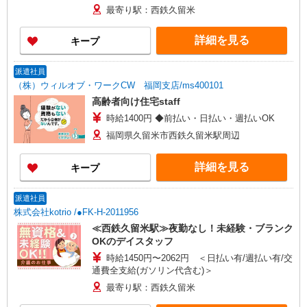
最寄り駅：西鉄久留米
詳細を見る
キープ
派遣社員
（株）ウィルオブ・ワークCW 福岡支店/ms400101
高齢者向け住宅staff
時給1400円 ◆前払い・日払い・週払いOK
福岡県久留米市西鉄久留米駅周辺
詳細を見る
キープ
派遣社員
株式会社kotrio /●FK-H-2011956
≪西鉄久留米駅≫夜勤なし！未経験・ブランク
OKのデイスタッフ
時給1450円〜2062円 ＜日払い有/週払い有/交
通費全支給(ガソリン代含む)＞
最寄り駅：西鉄久留米