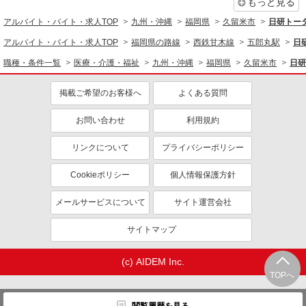
もっと見る
アルバイト・バイト・求人TOP
九州・沖縄
福岡県
久留米市
日研トー
アルバイト・バイト・求人TOP
福岡県の路線
西鉄甘木線
五郎丸駅
日
職種・条件一覧
医療・介護・福祉
九州・沖縄
福岡県
久留米市
日研
掲載ご希望のお客様へ
よくある質問
お問い合わせ
利用規約
リンクについて
プライバシーポリシー
Cookieポリシー
個人情報保護方針
メールサービスについて
サイト運営会社
サイトマップ
(c) AIDEM Inc.
TOPへ