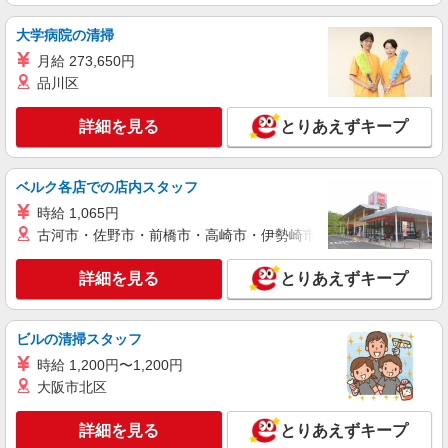
キープ
大学病院の清掃
派遣社員
月給 273,650円
株式会社kotrio /●FK-H-2051217
品川区
久留米市＊年齢不問◎未経験から安定した業界
へ＊サ高住
詳細を見る
とりあえずキープ
時給1450円〜2062円 ＜日払い有/週払い有/交
通費全支給(ガソリン代含む)＞
最寄り駅：西鉄久留米
ベルク各店での店内スタッフ
時給 1,065円
詳細を見る
キープ
古河市・佐野市・前橋市・高崎市・伊勢崎市・太田市・館林市・
アルバイト
パート
派遣社員
紹介予定派遣
詳細を見る
とりあえずキープ
日研トータルソーシング株式会社 メディカルケア事業部/博多オフィ
ス
未経験・無資格OKの介護スタッフ
ビルの清掃スタッフ
時給1,300円〜1,400円 ★週払いOK（規定あ
時給 1,200円〜1,200円
り） ※給与幅は経験・能力による
大阪市北区
福岡県久留米市 【最寄駅】御井駅 ★勤務地は
3000ヶ所以上★ 自宅から通いやすいエリアなど、
詳細を見る
お好きな勤務地をお選び下さい！！
とりあえずキープ