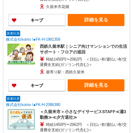
久留米市花畑
詳細を見る
キープ
派遣社員
株式会社kotrio /●FK-H-1981358
西鉄久留米駅｜シニア向けマンションでの生活
サポート・フロアの巡回
時給1450円〜2062円 ＜日払い有/週払い有/交
通費全支給(ガソリン代含む)＞
最寄り駅：西鉄久留米
詳細を見る
キープ
派遣社員
株式会社kotrio /●FK-H-2086390
＜久留米市＞小さなデイサービスSTAFF≪週3
勤務≫≪夕方退社≫
時給1450円〜2062円 ＜日払い有/週払い有/交
通費全支給(ガソリン代含む)＞