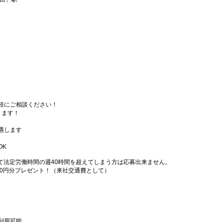
軽にご相談ください！
ります！
遇します
OK
て法定労働時間の週40時間を超えてしまう方は応募出来ません。
000円分プレゼント！（来社交通費として）
利用可能