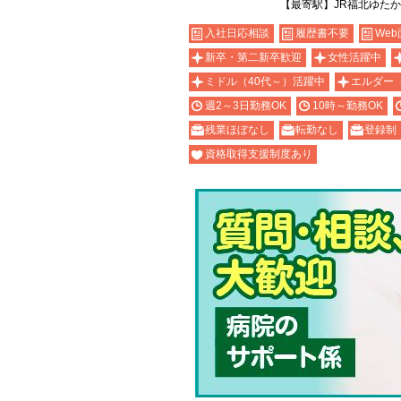
【最寄駅】JR福北ゆた
入社日応相談
履歴書不要
Web
新卒・第二新卒歓迎
女性活躍中
ミドル（40代～）活躍中
エルダー
週2～3日勤務OK
10時～勤務OK
残業ほぼなし
転勤なし
登録制
資格取得支援制度あり