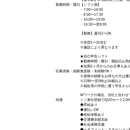
勤務時間・曜日
【シフト例】
・7:00〜16:00
・8:30〜17:30
・10:00〜19:00
・16:30〜翌9:00
【勤務】週3日〜OK
※休憩1〜2h含む
※施設により異なります
★自己申告シフト
★勤務時間・曜日・開始日お気
★短期2ヶ月からのお仕事もあ
応募資格・経験
無資格・未経験OK！
※資格や経験をお持ちの方は優
※22時〜翌5時は18歳以上
※福祉系の学校に通う学生さん
Wワークの場合、当社と合わせ
待遇
☆ご来社登録でQUOカード2,
◆昇給あり
◆週払いOK
◆有給休暇あり
◆交通費全額支給
◆社会保険完備
◆ベネフィット・ステーション