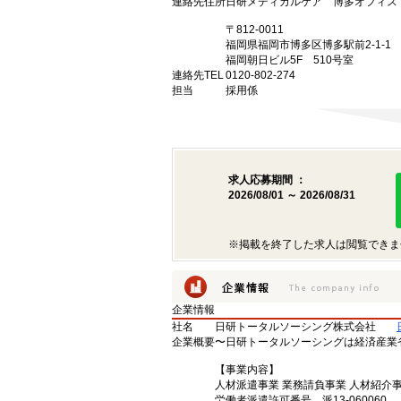
連絡先住所
日研メディカルケア 博多オフィス
〒812-0011
福岡県福岡市博多区博多駅前2-1-1
福岡朝日ビル5F 510号室
連絡先TEL
0120-802-274
担当
採用係
求人応募期間 ：
2026/08/01 ～ 2026/08/31
※掲載を終了した求人は閲覧できま
企業情報
社名
日研トータルソーシング株式会社
企業概要
〜日研トータルソーシングは経済産業
【事業内容】
人材派遣事業 業務請負事業 人材紹介
労働者派遣許可番号 派13-060060