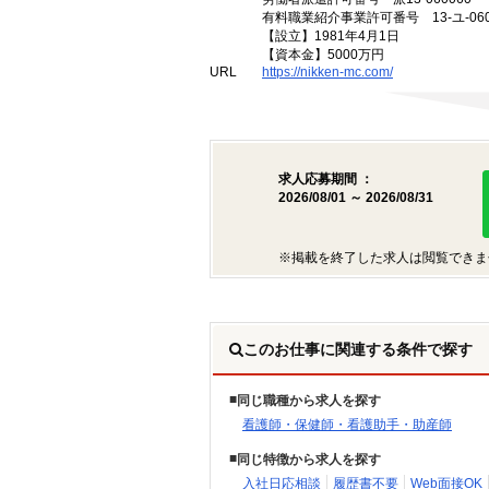
有料職業紹介事業許可番号 13-ユ-060
【設立】1981年4月1日
【資本金】5000万円
URL
https://nikken-mc.com/
求人応募期間 ：
2026/08/01 ～ 2026/08/31
※掲載を終了した求人は閲覧できま
このお仕事に関連する条件で探す
同じ職種から求人を探す
看護師・保健師・看護助手・助産師
同じ特徴から求人を探す
入社日応相談
履歴書不要
Web面接OK