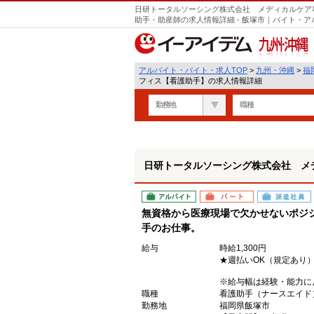
日研トータルソーシング株式会社 メディカルケア
助手・助産師の求人情報詳細 - 飯塚市｜バイト・
九州・沖縄
アルバイト・バイト・求人TOP
>
九州・沖縄
>
福
フィス【看護助手】の求人情報詳細
勤務地
職種
日研トータルソーシング株式会社 メ
アルバイト
パート
派遣社員
無資格から医療現場で欠かせないポジ
手のお仕事。
給与
時給1,300円
★週払いOK（規定あり
※給与幅は経験・能力に
職種
看護助手（ナースエイド
勤務地
福岡県飯塚市