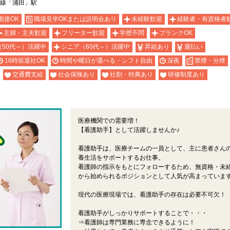
か線「浦田」駅
面接OK
職場見学OKまたは説明会あり
未経験歓迎
経験者・有資格者
主婦・主夫歓迎
フリーター歓迎
学歴不問
ブランクOK
（50代～）活躍中
シニア（60代～）活躍中
昇給あり
週払い
16時前退社OK
時間や曜日が選べる・シフト自由
深夜
禁煙・分煙
交通費支給
社会保険あり
社割・特典あり
研修制度あり
医療機関での需要増！
【看護助手】として活躍しませんか♪
看護助手は、医療チームの一員として、主に患者さん
養生活をサポートするお仕事。
看護師の指示をもとにフォローするため、無資格・未
から始められるポジションとして人気が高まっていま
現代の医療現場では、看護助手の存在は必要不可欠！
看護助手がしっかりサポートすることで・・・
⇒看護師は専門業務に専念できるように！