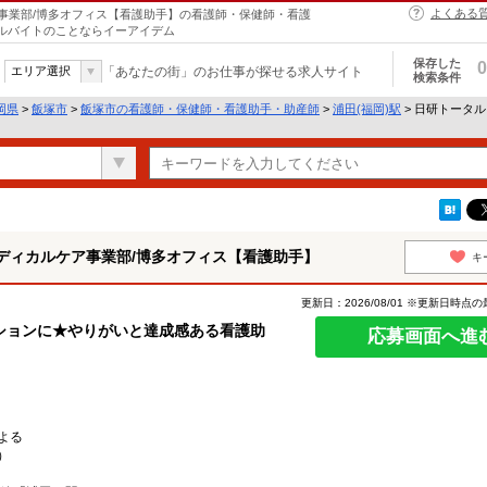
よくある
事業部/博多オフィス【看護助手】の看護師・保健師・看護
アルバイトのことならイーアイデム
保存した
0
エリア選択
「あなたの街」のお仕事が探せる求人サイト
検索条件
岡県
>
飯塚市
>
飯塚市の看護師・保健師・看護助手・助産師
>
浦田(福岡)駅
> 日研トータ
ディカルケア事業部/博多オフィス【看護助手】
キ
更新日：2026/08/01 ※更新日時点
ションに★やりがいと達成感ある看護助
応募画面へ進
）
よる
）