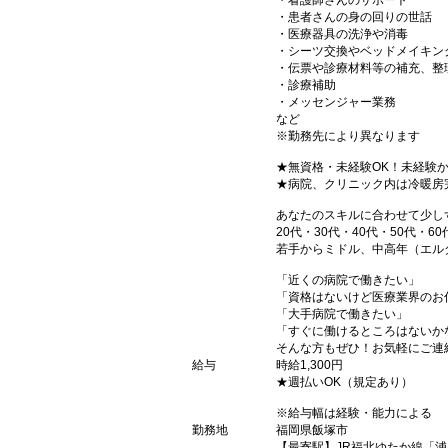
・看護師さんのサポート
・患者さんの身の回りの世話
・医療器具の洗浄や消毒
・シーツ交換やベッドメイキン
・伝票や診療材料等の補充、整
・診療補助
・メッセンジャー業務
など
※勤務先により異なります
★無資格・未経験OK！未経験
★病院、クリニック内は冷暖房
あなたのスキルに合わせて少し
20代・30代・40代・50代・60
若手からミドル、中高年（エル
「近くの病院で働きたい」
「資格はないけど医療業界のお
「大手病院で働きたい」
「すぐに働けるところはないか
そんな方もぜひ！お気軽にご連
給与
時給1,300円
★週払いOK（規定あり）
※給与幅は経験・能力による
勤務地
福岡県飯塚市
【最寄駅】JR福北ゆたか線「