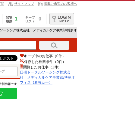
質問
サイトマップ
掲載ご希望のお客様へ
閲覧
キープ
1
0
履歴
リスト
ログイン
ルソーシング株式会社 メディカルケア事業部/博多オ
キープ中のお仕事（0件）
保存した検索条件（
0
件）
閲覧したお仕事（1件）
ープ
日研トータルソーシング株式会
社 メディカルケア事業部/博多オ
フィス【看護助手】
の最新情報です
む