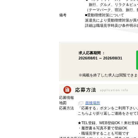
旅行、グルメ、リラク＆ビュ
（テーマパーク、宿泊、旅行、
備考
■受動喫煙対策について
派遣先により受動喫煙対策が異
詳細は職場見学時及び条件明示
求人応募期間 ：
2026/08/01 ～ 2026/08/31
※掲載を終了した求人は閲覧できま
応募情報
地図
面接場所
応募方法
「応募する」ボタンをご利用下さい
こちらより折り返しご連絡をさせて
★TEL登録、WEB登録OK！来社登
・履歴書＆写真不要で登録OK
・職場見学することも可能です