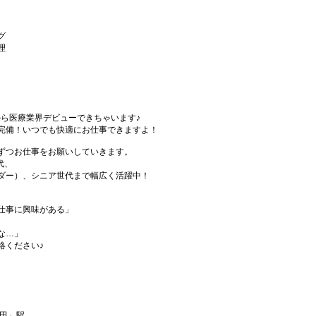
グ
理
から医療業界デビューできちゃいます♪
完備！いつでも快適にお仕事できますよ！
ずつお仕事をお願いしていきます。
代、
ダー）、シニア世代まで幅広く活躍中！
仕事に興味がある」
な…」
絡ください♪
浦田」駅