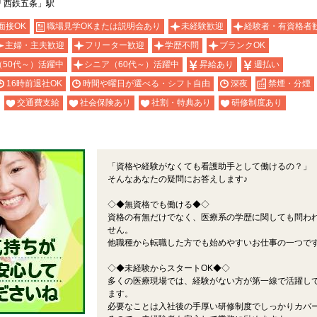
「西鉄五条」駅
面接OK
職場見学OKまたは説明会あり
未経験歓迎
経験者・有資格者
主婦・主夫歓迎
フリーター歓迎
学歴不問
ブランクOK
（50代～）活躍中
シニア（60代～）活躍中
昇給あり
週払い
16時前退社OK
時間や曜日が選べる・シフト自由
深夜
禁煙・分煙
交通費支給
社会保険あり
社割・特典あり
研修制度あり
「資格や経験がなくても看護助手として働けるの？」
そんなあなたの疑問にお答えします♪
◇◆無資格でも働ける◆◇
資格の有無だけでなく、医療系の学歴に関しても問わ
せん。
他職種から転職した方でも始めやすいお仕事の一つで
◇◆未経験からスタートOK◆◇
多くの医療現場では、経験がない方が第一線で活躍し
ます。
必要なことは入社後の手厚い研修制度でしっかりカバ