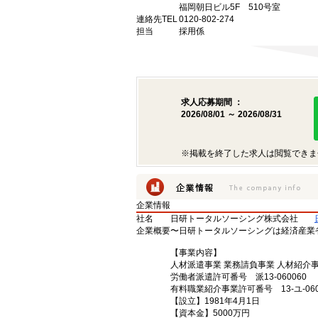
福岡朝日ビル5F 510号室
連絡先TEL
0120-802-274
担当
採用係
求人応募期間 ：
2026/08/01 ～ 2026/08/31
※掲載を終了した求人は閲覧できま
企業情報
社名
日研トータルソーシング株式会社
企業概要
〜日研トータルソーシングは経済産業
【事業内容】
人材派遣事業 業務請負事業 人材紹介
労働者派遣許可番号 派13-060060
有料職業紹介事業許可番号 13-ユ-060
【設立】1981年4月1日
【資本金】5000万円