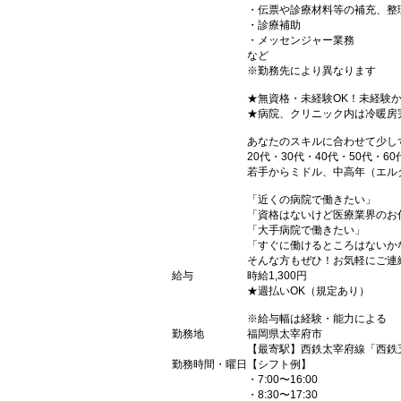
・伝票や診療材料等の補充、整
・診療補助
・メッセンジャー業務
など
※勤務先により異なります
★無資格・未経験OK！未経験
★病院、クリニック内は冷暖房
あなたのスキルに合わせて少し
20代・30代・40代・50代・60
若手からミドル、中高年（エル
「近くの病院で働きたい」
「資格はないけど医療業界のお
「大手病院で働きたい」
「すぐに働けるところはないか
そんな方もぜひ！お気軽にご連
給与
時給1,300円
★週払いOK（規定あり）
※給与幅は経験・能力による
勤務地
福岡県太宰府市
【最寄駅】西鉄太宰府線「西鉄
勤務時間・曜日
【シフト例】
・7:00〜16:00
・8:30〜17:30