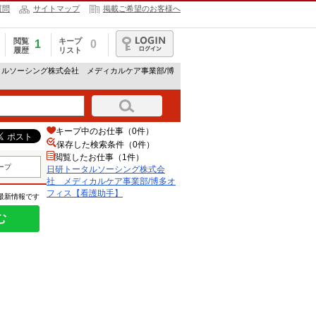
質問
サイトマップ
掲載ご希望のお客様へ
閲覧
キープ
1
0
履歴
リスト
ログイン
タルソーシング株式会社 メディカルケア事業部/博
キープ中のお仕事（0件）
保存した検索条件（
0
件）
閲覧したお仕事（1件）
ープ
日研トータルソーシング株式会
社 メディカルケア事業部/博多オ
フィス【看護助手】
の最新情報です
む