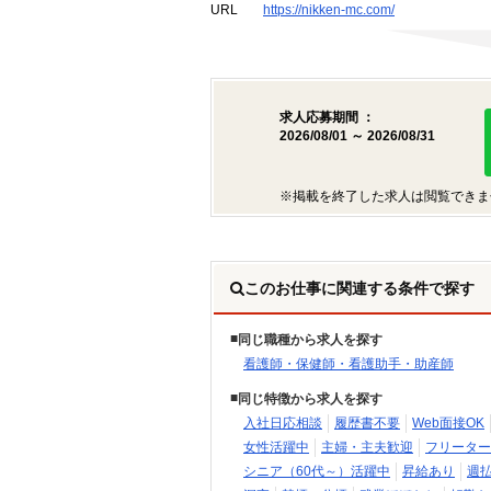
URL
https://nikken-mc.com/
求人応募期間 ：
2026/08/01 ～ 2026/08/31
※掲載を終了した求人は閲覧できま
このお仕事に関連する条件で探す
同じ職種から求人を探す
看護師・保健師・看護助手・助産師
同じ特徴から求人を探す
入社日応相談
履歴書不要
Web面接OK
女性活躍中
主婦・主夫歓迎
フリーター
シニア（60代～）活躍中
昇給あり
週