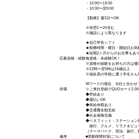
・10:00〜19:00
・16:30〜翌9:00
【勤務】週3日〜OK
※休憩1〜2h含む
※施設により異なります
★自己申告シフト
★勤務時間・曜日・開始日お気
★短期2ヶ月からのお仕事もあ
応募資格・経験
無資格・未経験OK！
※資格や経験をお持ちの方は優
※22時〜翌5時は18歳以上
※福祉系の学校に通う学生さん
Wワークの場合、当社と合わせ
待遇
☆ご来社登録でQUOカード2,
◆昇給あり
◆週払いOK
◆有給休暇あり
◆交通費全額支給
◆社会保険完備
◆ベネフィット・ステーション
旅行、グルメ、リラク＆ビュ
（テーマパーク、宿泊、旅行、
備考
■受動喫煙対策について