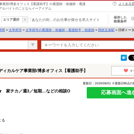
よくある
事業部/博多オフィス【看護助手】の看護師・保健師・看護
・アルバイトのことならイーアイデム
保存した
0
エリア選択
「あなたの街」のお仕事が探せる求人サイト
検索条件
岡県
>
太宰府市
>
太宰府市の看護師・保健師・看護助手・助産師
>
西鉄五条駅
> 日研トー
ディカルケア事業部/博多オフィス【看護助手】
キ
更新日：2026/08/01 ※更新日時点
★ 家チカ／週3／短期…などの相談O
応募画面へ進
よる
）