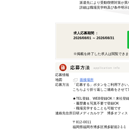
派遣先により受動喫煙対策が異
詳細は職場見学時及び条件明示
求人応募期間 ：
2026/08/01 ～ 2026/08/31
※掲載を終了した求人は閲覧できま
応募情報
地図
面接場所
応募方法
「応募する」ボタンをご利用下さい
こちらより折り返しご連絡をさせて
★TEL登録、WEB登録OK！来社登
・履歴書＆写真不要で登録OK
・職場見学することも可能です
連絡先住所
日研メディカルケア 博多オフィス
〒812-0011
福岡県福岡市博多区博多駅前2-1-1