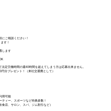
軽にご相談ください！
ります！
遇します
OK
て法定労働時間の週40時間を超えてしまう方は応募出来ません。
000円分プレゼント！（来社交通費として）
利用可能
ーティー、スポーツなど特典多数！
飲食店、サロン、スパ、ジム割引など）