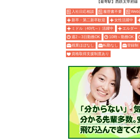
【最寄駅】西鉄太宰府線
入社日応相談
履歴書不要
Web
新卒・第二新卒歓迎
女性活躍中
ミドル（40代～）活躍中
エルダー
週2～3日勤務OK
10時～勤務OK
残業ほぼなし
転勤なし
登録制
資格取得支援制度あり