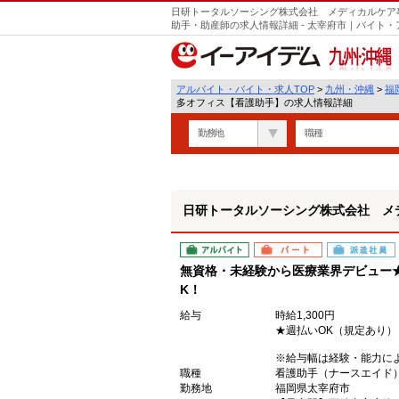
日研トータルソーシング株式会社 メディカルケア
助手・助産師の求人情報詳細 - 太宰府市｜バイト
九州・沖縄
アルバイト・バイト・求人TOP
>
九州・沖縄
>
福
多オフィス【看護助手】の求人情報詳細
勤務地
職種
日研トータルソーシング株式会社 メ
アルバイト
パート
派遣社員
無資格・未経験から医療業界デビュー
K！
給与
時給1,300円
★週払いOK（規定あり）
※給与幅は経験・能力に
職種
看護助手（ナースエイド
勤務地
福岡県太宰府市