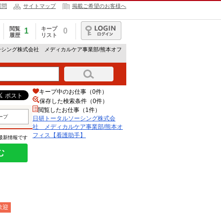
質問
サイトマップ
掲載ご希望のお客様へ
閲覧
キープ
1
0
履歴
リスト
ログイン
ーシング株式会社 メディカルケア事業部/熊本オフ
キープ中のお仕事（0件）
保存した検索条件（
0
件）
閲覧したお仕事（1件）
ープ
日研トータルソーシング株式会
社 メディカルケア事業部/熊本オ
フィス【看護助手】
の最新情報です
む
歓迎