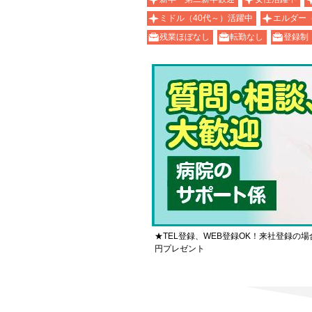
ミドル（40代～）活躍中
エルダー
残業ほぼなし
転勤なし
登録制
★TEL登録、WEB登録OK！来社登録の場
円プレゼント