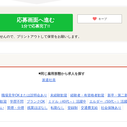
応募画面へ進む
キープ
1分で応募完了!!
せんので、プリントアウトして保管をお願いします。
同じ雇用形態から求人を探す
派遣社員
職場見学OKまたは説明会あり
未経験歓迎
経験者・有資格者歓迎
新卒・第二
歓迎
学歴不問
ブランクOK
ミドル（40代～）活躍中
エルダー（50代～）活
払い
禁煙・分煙
残業ほぼなし
転勤なし
登録制
交通費支給
社会保険あり