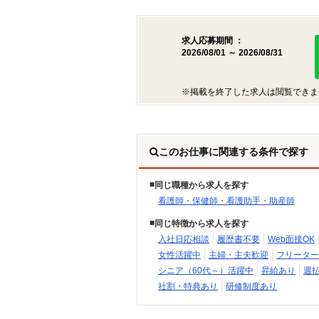
求人応募期間 ：
2026/08/01 ～ 2026/08/31
※掲載を終了した求人は閲覧できま
このお仕事に関連する条件で探す
同じ職種から求人を探す
看護師・保健師・看護助手・助産師
同じ特徴から求人を探す
入社日応相談
履歴書不要
Web面接OK
女性活躍中
主婦・主夫歓迎
フリーター
シニア（60代～）活躍中
昇給あり
週
社割・特典あり
研修制度あり