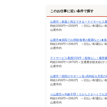
このお仕事に近い条件で探す
山鹿市｜家庭と両立できる＊デイサービス
時給2000円〜2500円 ＜日払い有/週払い
山鹿市内
山鹿市★病院でお掃除/食事の配膳など♪★
時給1450円〜2062円 ＜日払い有/週払い
山鹿市内
デイサービス看護STAFF｜面接なし！履歴
時給2300円〜2875円＜交通費全額支給(ガ
山鹿市内
山鹿市＊病院のサポート役♪高時給＆充実の
時給1450円〜2062円 ＜日払い有/週払い
山鹿市内
≪山鹿市≫年齢不問！０からスタートでも活
時給1450円〜2062円 ＜日払い有/週払い
山鹿市内