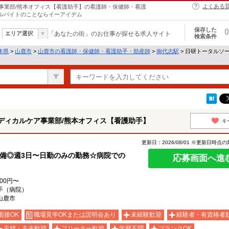
よくある
事業部/熊本オフィス【看護助手】の看護師・保健師・看護
アルバイトのことならイーアイデム
保存した
0
エリア選択
「あなたの街」のお仕事が探せる求人サイト
検索条件
本県
>
山鹿市
>
山鹿市の看護師・保健師・看護助手・助産師
>
御代志駅
> 日研トータルソ
ディカルケア事業部/熊本オフィス【看護助手】
キ
更新日：2026/08/01 ※更新日時点
備◎週3日〜日勤のみの勤務☆病院での
応募画面へ進
100円〜
手（病院）
山鹿市
面接OK
職場見学OKまたは説明会あり
未経験歓迎
経験者・有資格者
主婦・主夫歓迎
フリーター歓迎
学歴不問
ブランクOK