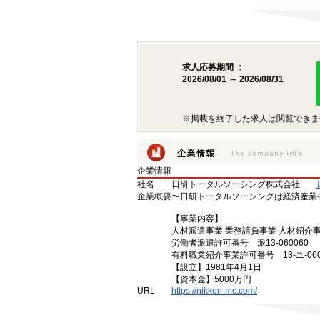
求人応募期間 ：
2026/08/01 ～ 2026/08/31
※掲載を終了した求人は閲覧できま
企業情報
社名
日研トータルソーシング株式会社
企業概要
〜日研トータルソーシングは経済産業
【事業内容】
人材派遣事業 業務請負事業 人材紹介
労働者派遣許可番号 派13-060060
有料職業紹介事業許可番号 13-ユ-060
【設立】1981年4月1日
【資本金】5000万円
URL
https://nikken-mc.com/