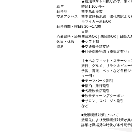
★職場見学も可能なので、働く
給与
時給1,100円〜
勤務地
熊本県山鹿市
交通アクセス
熊本電鉄菊池線 御代志駅より車
※マイカー通勤OK
勤務時間・曜日
8:20〜17:00
日勤
応募資格・経験
無資格OK｜未経験OK｜日勤
休日・休暇
◆シフト制
待遇
◆交通費全額支給
◆社会保険完備（※規定有り）
【★ベネフィット・ステーショ
旅行、グルメ、リラク＆ビュー
学習、育児、ペットなど各種ジ
＜一例＞
◆テーマパーク割引
◆宿泊、旅行割引
◆各種飲食店割引
◆飲食チェーン店クーポン
◆サロン、スパ、ジム割引
など
■受動喫煙対策について
派遣先により受動喫煙対策が異
詳細は職場見学時及び条件明示