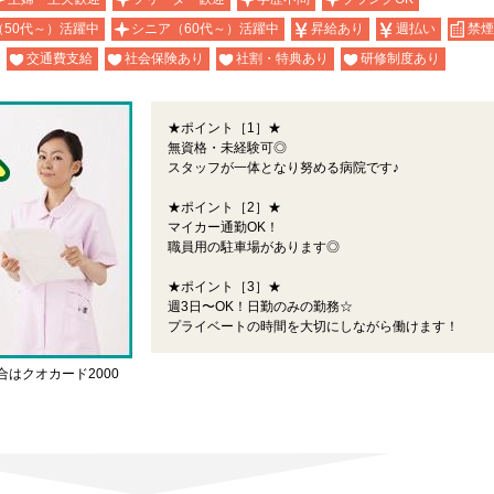
（50代～）活躍中
シニア（60代～）活躍中
昇給あり
週払い
禁煙
交通費支給
社会保険あり
社割・特典あり
研修制度あり
★ポイント［1］★
無資格・未経験可◎
スタッフが一体となり努める病院です♪
★ポイント［2］★
マイカー通勤OK！
職員用の駐車場があります◎
★ポイント［3］★
週3日〜OK！日勤のみの勤務☆
プライベートの時間を大切にしながら働けます！
合はクオカード2000