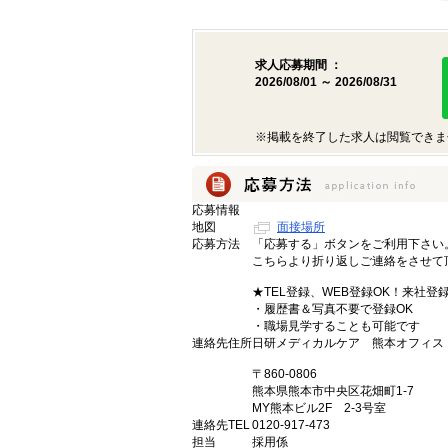
求人応募期間 ：
2026/08/01 ～ 2026/08/31
※掲載を終了した求人は閲覧できま
応募情報
地図
面接場所
応募方法
「応募する」ボタンをご利用下さい
こちらより折り返しご連絡をさせて
★TEL登録、WEB登録OK！来社登
・履歴書＆写真不要で登録OK
・職場見学することも可能です
連絡先住所
日研メディカルケア 熊本オフィス
〒860-0806
熊本県熊本市中央区花畑町1-7
MY熊本ビル2F 2-3号室
連絡先TEL
0120-917-473
担当
採用係