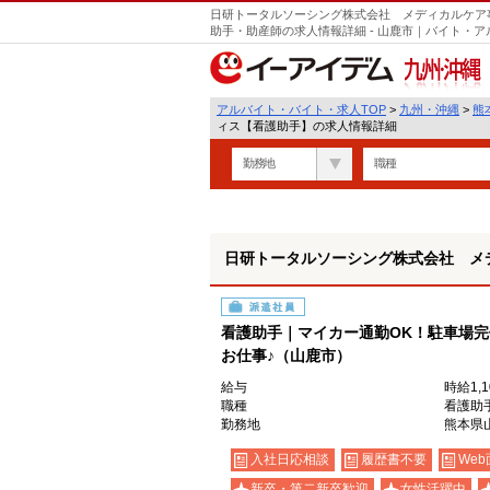
日研トータルソーシング株式会社 メディカルケア
助手・助産師の求人情報詳細 - 山鹿市｜バイト・
九州・沖縄
アルバイト・バイト・求人TOP
>
九州・沖縄
>
熊
ィス【看護助手】の求人情報詳細
勤務地
職種
日研トータルソーシング株式会社 メ
派遣社員
看護助手｜マイカー通勤OK！駐車場完
お仕事♪（山鹿市）
給与
時給1,
職種
看護助
勤務地
熊本県
入社日応相談
履歴書不要
Web
新卒・第二新卒歓迎
女性活躍中