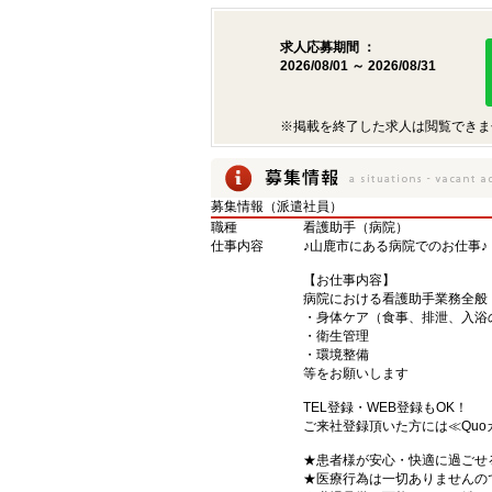
求人応募期間 ：
2026/08/01 ～ 2026/08/31
※掲載を終了した求人は閲覧できま
募集情報（派遣社員）
職種
看護助手（病院）
仕事内容
♪山鹿市にある病院でのお仕事♪
【お仕事内容】
病院における看護助手業務全般
・身体ケア（食事、排泄、入浴
・衛生管理
・環境整備
等をお願いします
TEL登録・WEB登録もOK！
ご来社登録頂いた方には≪Quo
★患者様が安心・快適に過ごせ
★医療行為は一切ありませんの