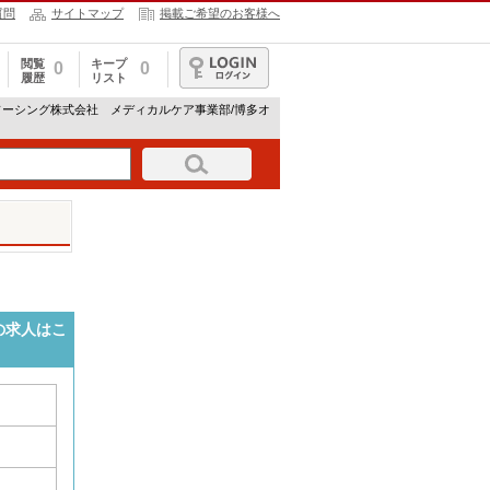
質問
サイトマップ
掲載ご希望のお客様へ
閲覧
キープ
0
0
履歴
リスト
ログイン
ソーシング株式会社 メディカルケア事業部/博多オ
の求人はこ