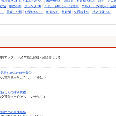
職場見学OKまたは説明会あり
未経験歓迎
経験者・有資格者歓迎
新卒・第二
歓迎
学歴不問
ブランクOK
ミドル（40代～）活躍中
エルダー（50代～）活
払い
禁煙・分煙
残業ほぼなし
転勤なし
登録制
交通費支給
社会保険あり
給100円アップ！ ※給与幅は資格・経験等による
い気持ちがあれば十分◎
有/交通費全支給(ガソリン代含む)＞
配膳などの補助業務
有/交通費全支給(ガソリン代含む)＞
配膳などの補助業務