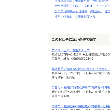
入社日応相談
履歴書不要
Web面接OK
女性活躍中
主婦・主夫歓迎
フリーター
シニア（60代～）活躍中
昇給あり
週
社割・特典あり
研修制度あり
このお仕事に近い条件で探す
デイサービス 看護スタッフ
時給1,357円〜1,417円 ★土日祝日は時
佐賀県小城市小城町松尾1024-1
看護助手／資格も経験も必要なし＊やさし
時給1450円〜2062円 ＜日払い有/週払い
最寄り駅：新鳥栖
佐賀市＊看護助手(資格経験不問)募集♪食事
時給1450円〜2062円 ＜日払い有/週払い
佐賀市内多数
鳥栖市＊看護助手(資格経験不問)募集♪食事