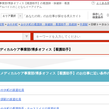
よくある
事業部/博多オフィス【看護助手】の看護師・保健師・看護
・アルバイトのことならイーアイデム
保存した
0
エリア選択
「あなたの街」のお仕事が探せる求人サイト
検索条件
賀県
>
みやき町
>
みやき町の看護師・保健師・看護助手・助産師
>
中原駅
> 日研トータル
ディカルケア事業部/博多オフィス【看護助手】
メディカルケア事業部/博多オフィス【看護助手】のお仕事に近い条件
みやき町の派遣社員
中原駅の派遣社員
みやき町の看護助手・ナースエイドの派遣社員