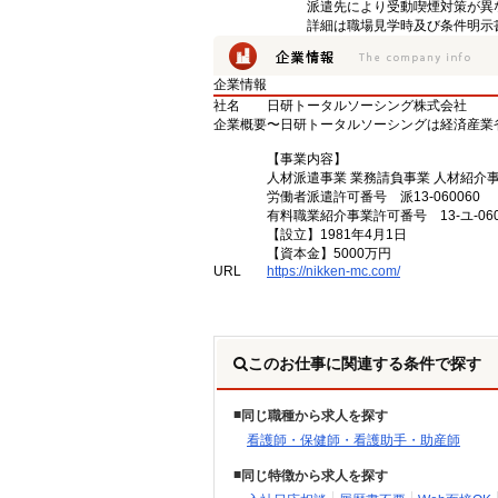
派遣先により受動喫煙対策が異
詳細は職場見学時及び条件明示
企業情報
社名
日研トータルソーシング株式会社
企業概要
〜日研トータルソーシングは経済産業
【事業内容】
人材派遣事業 業務請負事業 人材紹介
労働者派遣許可番号 派13-060060
有料職業紹介事業許可番号 13-ユ-060
【設立】1981年4月1日
【資本金】5000万円
URL
https://nikken-mc.com/
このお仕事に関連する条件で探す
同じ職種から求人を探す
看護師・保健師・看護助手・助産師
同じ特徴から求人を探す