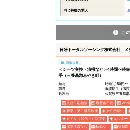
同じ特徴の求人
こ
日研トータルソーシング株式会社 メ
派遣社員
＜シーツ交換・清掃など＞4時間〜時短
手（三養基郡みやき町）
給与
時給1,150円〜
職種
看護助手（病院
勤務地
佐賀県三養基郡
入社日応相談
履歴書不要
Web
新卒・第二新卒歓迎
女性活躍中
ミドル（40代～）活躍中
エルダー
残業ほぼなし
転勤なし
登録制