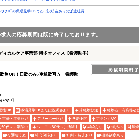
みやき町の職場見学OKまたは説明会ありの派遣社員
の求人の応募期間は既に終了しております。
ディカルケア事業部/博多オフィス【看護助手】
勤務OK！日勤のみ♪車通勤可☆｜看護助
）
みやき町
面接OK
職場見学OKまたは説明会あり
未経験歓迎
経験者・有資格者
主婦・主夫歓迎
フリーター歓迎
学歴不問
ブランクOK
（50代～）活躍中
シニア（60代～）活躍中
昇給あり
週払い
禁煙
交通費支給
社会保険あり
社割・特典あり
研修制度あり