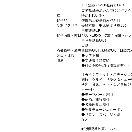
TEL登録・WEB登録もOK！
ご来社登録頂いた方には≪Quo
給与
時給1,150円〜
勤務地
佐賀県三養基郡みやき町
交通アクセス
長崎本線 中原駅より車11分
※車通勤OK
勤務時間・曜日
7:00〜18:45 の間4時間〜シ
※時短勤務OK！
日勤
応募資格・経験
無資格OK｜未経験OK｜日勤の
休日・休暇
◆シフト制
待遇
◆交通費全額支給
◆社会保険完備（※規定有り）
【★ベネフィット・ステーショ
旅行、グルメ、リラク＆ビュー
学習、育児、ペットなど各種ジ
＜一例＞
◆テーマパーク割引
◆宿泊、旅行割引
◆各種飲食店割引
◆飲食チェーン店クーポン
◆サロン、スパ、ジム割引
など
■受動喫煙対策について