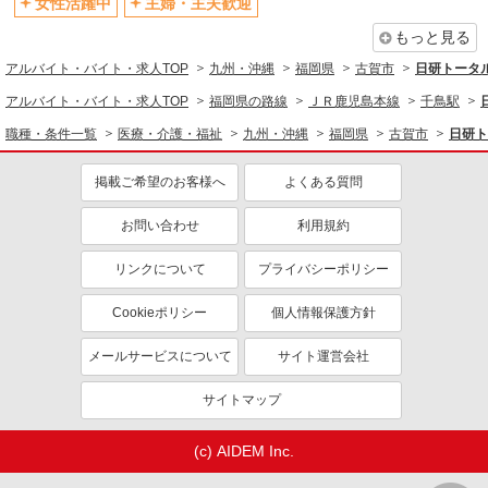
女性活躍中
主婦・主夫歓迎
もっと見る
アルバイト・バイト・求人TOP
九州・沖縄
福岡県
古賀市
日研トータ
アルバイト・バイト・求人TOP
福岡県の路線
ＪＲ鹿児島本線
千鳥駅
職種・条件一覧
医療・介護・福祉
九州・沖縄
福岡県
古賀市
日研ト
掲載ご希望のお客様へ
よくある質問
お問い合わせ
利用規約
リンクについて
プライバシーポリシー
Cookieポリシー
個人情報保護方針
メールサービスについて
サイト運営会社
サイトマップ
(c) AIDEM Inc.