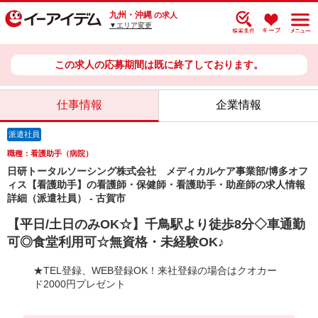
九州・沖縄
の求人
▼エリア変更
この求人の応募期間は既に終了しております。
仕事情報
企業情報
派遣社員
職種：看護助手（病院）
日研トータルソーシング株式会社 メディカルケア事業部/博多オフ
ィス【看護助手】の看護師・保健師・看護助手・助産師の求人情報
詳細（派遣社員） - 古賀市
【平日/土日のみOK☆】千鳥駅より徒歩8分◇車通勤
可◎食堂利用可☆無資格・未経験OK♪
★TEL登録、WEB登録OK！来社登録の場合はクオカー
ド2000円プレゼント