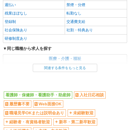
週払い
禁煙・分煙
残業ほぼなし
転勤なし
登録制
交通費支給
社会保険あり
社割・特典あり
研修制度あり
同じ職種から求人を探す
医療・介護・福祉
看護師・保健師・看護助手・助産師
関連する条件をもっと見る
同じ特徴から求人を探す
未経験歓迎
ミドル（40代～）活躍中
看護師・保健師・看護助手・助産師
入社日応相談
交通費支給
社会保険あり
履歴書不要
Web面接OK
職場見学OKまたは説明会あり
未経験歓迎
経験者・有資格者歓迎
新卒・第二新卒歓迎