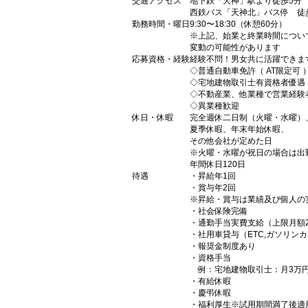
交通アクセス
地下鉄「天神」駅より徒歩5分
西鉄バス「天神北」バス停 徒
勤務時間・曜日
9:30〜18:30（休憩60分）
※上記、始業と終業時間につい
変動の可能性があります
応募資格・経験
経験不問！男女共に活躍できま
◇普通自動車免許（ AT限定可
◇宅地建物取引士有資格者優遇
◇不動産業、他業種で営業経
◇異業種歓迎
休日・休暇
完全週休二日制（火曜・水曜）
夏季休暇、年末年始休暇、
その他会社が定めた日
※火曜・水曜が祝日の場合は出
年間休日120日
待遇
・昇給年1回
・賞与年2回
※昇給・賞与は業績及び個人の
・社会保険完備
・通勤手当実費支給（上限月額20
・社用車貸与（ETC,ガソリン
・報奨金制度あり
・資格手当
例：宅地建物取引士：月3万
・有給休暇
・慶弔休暇
・福利厚生※試用期間満了後適