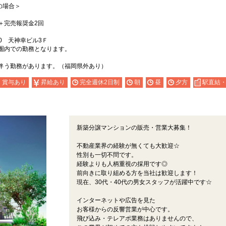
の場合＞
＋完売報奨金2回
0 天神幸ビル3Ｆ
圏内での勤務となります。
伴う勤務があります。（福岡県外あり）
・賞与あり
昇給あり
完全週休2日制
朝
昼
夕方
駅直結
新築分譲マンションの販売・営業大募集！
不動産業界の経験が無くても大歓迎☆
性別も一切不問です。
経験よりも人柄重視の採用です◎
前向きに取り組める方を当社は歓迎します！
現在、30代・40代の男女スタッフが活躍中です☆
インターネットや広告を見た
お客様からの反響営業が中心です。
飛び込み・テレアポ業務はありませんので、