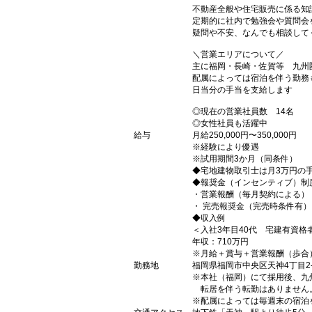
不動産全般や住宅販売に係る知
定期的に社内で勉強会や質問会
疑問や不安、なんでも相談して
＼営業エリアについて／
主に福岡・長崎・佐賀等 九州
配属によっては宿泊を伴う勤務
日当分の手当を支給します
◎現在の営業社員数 14名
◎女性社員も活躍中
給与
月給250,000円〜350,000円
※経験により優遇
※試用期間3か月（同条件）
◆宅地建物取引士は月3万円の
◆報奨金（インセンティブ）制
・営業報酬（毎月契約による）
・ 完売報奨金（完売時条件有）
◆収入例
＜入社3年目40代 宅建有資格
年収：710万円
※月給＋賞与＋営業報酬（歩合
勤務地
福岡県福岡市中央区天神4丁目2-
※本社（福岡）にて採用後、九
転居を伴う転勤はありません
※配属によっては毎週末の宿泊