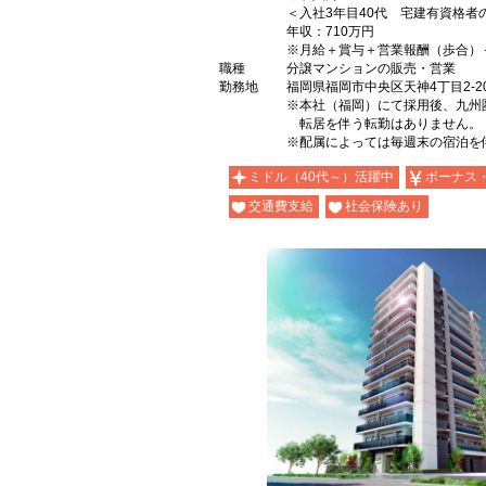
＜入社3年目40代 宅建有資格者
年収：710万円
※月給＋賞与＋営業報酬（歩合）
職種
分譲マンションの販売・営業
勤務地
福岡県福岡市中央区天神4丁目2-2
※本社（福岡）にて採用後、九州
転居を伴う転勤はありません。
※配属によっては毎週末の宿泊を
ミドル（40代～）活躍中
ボーナス
交通費支給
社会保険あり