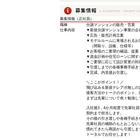
募集情報（正社員）
職種
分譲マンションの販売・営業
仕事内容
▼新規分譲マンション事業の企
▼広告・販売計画立案
▼モデルルームに来場されるお
（間取り、設備、仕様等）
▼お客様のご要望の確認、提案
▼資金計画や住宅ローンに関す
▼ご要望に応じて設計変更の対
▼引渡しまでの各種事務手続き
▼完成、内見後お引渡し
＼ここがポイント！／
飛び込み＆新規テレアポ無しの
接客方法やトークのポイント、
まずは先輩について色々勉強し
入社後3，4か月程度で先輩社
契約まで担当します。
その後の引き渡しや各種手続き
先輩社員の補助のもとおこない
慣れてきたら商談から引渡しま
トータルでお任せします！