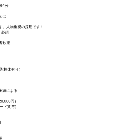
歩4分
ては
す。人物重視の採用です！
 ）必須
験者歓迎
、
勤(振休有り）
実績による
,000円）
カード貸与）
円
用