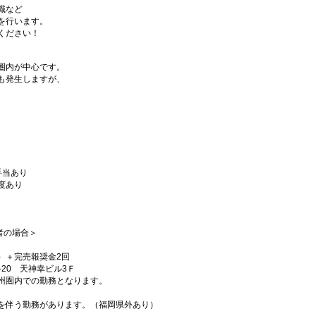
識など
を行います。
ください！
圏内が中心です。
も発生しますが、
手当あり
度あり
者の場合＞
）＋完売報奨金2回
20 天神幸ビル3Ｆ
州圏内での勤務となります。
。
を伴う勤務があります。（福岡県外あり）