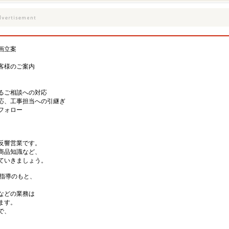
画立案
客様のご案内
るご相談への対応
応、工事担当への引継ぎ
フォロー
反響営業です。
商品知識など、
ていきましょう。
員指導のもと、
などの業務は
ます。
で、