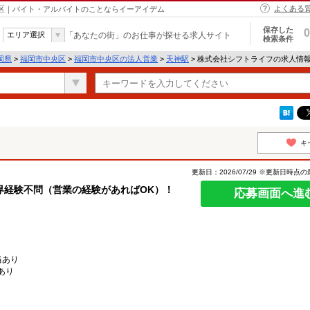
よくある
央区｜バイト・アルバイトのことならイーアイデム
保存した
0
エリア選択
「あなたの街」のお仕事が探せる求人サイト
検索条件
岡県
>
福岡市中央区
>
福岡市中央区の法人営業
>
天神駅
> 株式会社シフトライフの求人情
キ
更新日：2026/07/29 ※更新日時点
界経験不問（営業の経験があればOK）！
応募画面へ進
当あり
あり