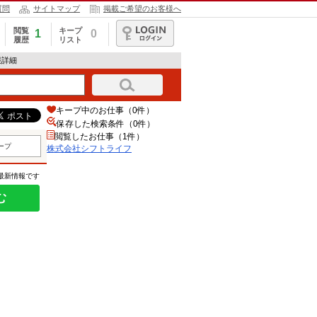
質問
サイトマップ
掲載ご希望のお客様へ
閲覧
キープ
1
0
履歴
リスト
ログイン
報詳細
キープ中のお仕事（0件）
保存した検索条件（
0
件）
閲覧したお仕事（1件）
ープ
株式会社シフトライフ
の最新情報です
む