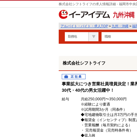
株式会社シフトライフの求人情報詳細 - 福岡市中
九州・沖縄
アルバイト・バイト・求人TOP
>
九州・沖縄
>
福
勤務地
職種
株式会社シフトライフ
正社員
事業拡大につき営業社員増員決定！業
30代・40代の男女活躍中！
給与
月給250,000円〜350,000円
※経験により優遇
※試用期間3か月（同条件）
◆宅地建物取引士は月3万円の手
◆報奨金（インセンティブ）制度
・営業報酬（毎月契約による）
・ 完売報奨金（完売時条件有）
◆収入例