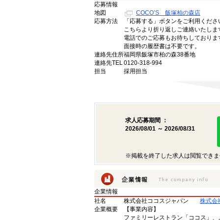
応募情報
地図
COCO’S 飯塚柏の森店
応募方法
「応募する」ボタンをご利用くださ
こちらより折り返しご連絡いたしま
電話でのご応募もお待ちしておりま
面接時の履歴書は不要です。
連絡先住所
福岡県飯塚市柏の森38番地
連絡先TEL
0120-318-994
担当
採用担当
求人応募期間 ：
2026/08/01 ～ 2026/08/31
※掲載を終了した求人は閲覧できま
企業情報
社名
株式会社ココスジャパン
株式会
企業概要
【事業内容】
ファミリーレストラン「ココス」、