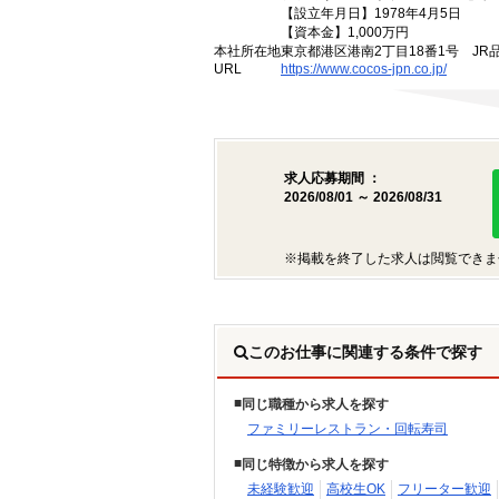
【設立年月日】1978年4月5日
【資本金】1,000万円
本社所在地
東京都港区港南2丁目18番1号 JR
URL
https://www.cocos-jpn.co.jp/
求人応募期間 ：
2026/08/01 ～ 2026/08/31
※掲載を終了した求人は閲覧できま
このお仕事に関連する条件で探す
同じ職種から求人を探す
ファミリーレストラン・回転寿司
同じ特徴から求人を探す
未経験歓迎
高校生OK
フリーター歓迎