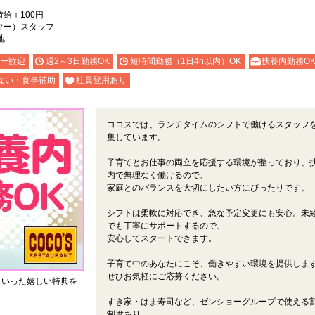
時給＋100円
マー）スタッフ
地
ー歓迎
週2～3日勤務OK
短時間勤務（1日4h以内）OK
扶養内勤務O
ない・食事補助
社員登用あり
ココスでは、ランチタイムのシフトで働けるスタッフ
集しています。
子育てとお仕事の両立を応援する環境が整っており、
内で無理なく働けるので、
家庭とのバランスを大切にしたい方にぴったりです。
シフトは柔軟に対応でき、急な予定変更にも安心。未
でも丁寧にサポートするので、
安心してスタートできます。
子育て中のあなたにこそ、働きやすい環境を提供しま
ぜひお気軽にご応募ください。
といった嬉しい特典を
すき家・はま寿司など、ゼンショーグループで使える
制度あり。