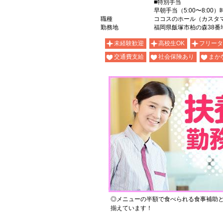
■特別手当
早朝手当（5:00〜8:00）
職種
ココスのホール（カスタ
勤務地
福岡県飯塚市柏の森38番
未経験歓迎
高校生OK
フリータ
交通費支給
社会保険あり
まか
◎メニューの半額で食べられる食事補助
揃えています！