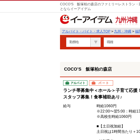
COCO’S 飯塚柏の森店のファミリーレストラン・
とならイーアイデム
九州・沖縄
アルバイト・バイト・求人TOP
>
九州・沖縄
>
福
勤務地
職種
COCO’S 飯塚柏の森店
アルバイト
パート
ランチ帯募集中＜ホール＞子育て応援
スタッフ募集！食事補助あり♪
給与
時給1060円
※22:00〜翌5:00：時給1
※高校生時給1060円
■【土日祝加給】
土日祝は1時間当たり＋10