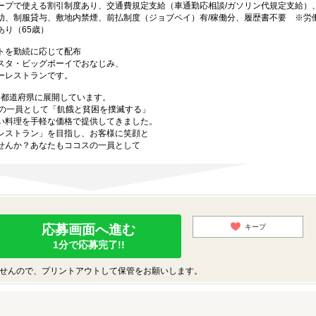
ープで使える割引制度あり、交通費規定支給（車通勤応相談/ガソリン代規定支給）
助、制服貸与、敷地内禁煙、前払制度（ジョブペイ）有/稼働分、履歴書不要 ※労
り（65歳）
トを勤続に応じて配布
スタ・ビッグボーイでおなじみ、
ーレストランです。
47都道府県に展開しています。
プの一員として「飢餓と貧困を撲滅する」
い料理を手軽な価格で提供してきました。
レストラン」を目指し、お客様に笑顔と
せんか？あなたもココスの一員として
応募画面へ進む
キープ
1分で応募完了!!
せんので、プリントアウトして保管をお願いします。