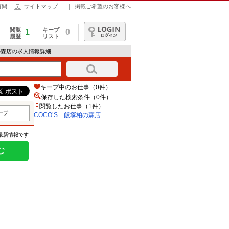
質問
サイトマップ
掲載ご希望のお客様へ
閲覧
キープ
1
0
履歴
リスト
ログイン
柏の森店の求人情報詳細
キープ中のお仕事（0件）
保存した検索条件（
0
件）
閲覧したお仕事（1件）
ープ
COCO’S 飯塚柏の森店
の最新情報です
む