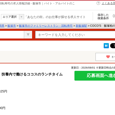
よくある
回転寿司の求人情報詳細 - 飯塚市｜バイト・アルバイトのこ
保存した
0
エリア選択
「あなたの街」のお仕事が探せる求人サイト
検索条件
岡県
>
飯塚市
>
飯塚市のファミリーレストラン・回転寿司
>
新飯塚駅
> COCO’S 飯塚
キ
更新日：2026/08/01 ※更新日時点
！扶養内で働けるココスのランチタイム
応募画面へ進
325円
0円