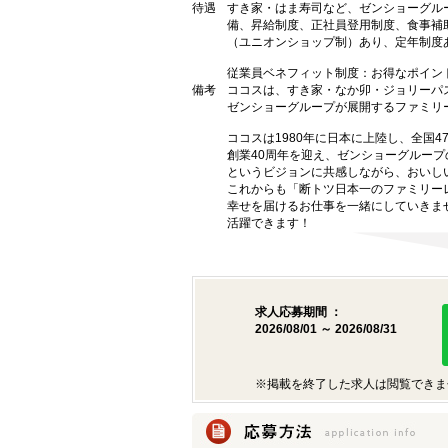
待遇
すき家・はま寿司など、ゼンショーグル
備、昇給制度、正社員登用制度、食事補
（ユニオンショップ制）あり、定年制度あ
従業員ベネフィット制度：お得なポイン
備考
ココスは、すき家・なか卯・ジョリーパ
ゼンショーグループが展開するファミリ
ココスは1980年に日本に上陸し、全国
創業40周年を迎え、ゼンショーグルー
というビジョンに共感しながら、おいし
これからも「断トツ日本一のファミリー
幸せを届けるお仕事を一緒にしていきま
活躍できます！
求人応募期間 ：
2026/08/01 ～ 2026/08/31
※掲載を終了した求人は閲覧できま