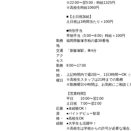
※22:00〜翌5:00：時給1325円
※高校生時給1060円
■【土日祝加給】
土日祝は1時間当たり＋100円
■特別手当
早朝手当（5:00〜8:00）時給＋100円
勤務
福岡県飯塚市柏の森38番地
地
交通
「新飯塚駅」車4分
アク
セス
勤務
9:00〜17:00
時
上記時間内で週2回〜、1日3時間〜OK
間・
※高校生スタッフは21時までの勤務
曜日
※勤務曜日や時間は、お気軽にご相談く
【営業時間】
平日 10:00〜翌2:00
土日祝 7:00〜翌2:00
応募
●未経験OK！
資
●バイトデビュー歓迎
格・
●高校生OK
経験
●大学生も活躍中！
※高校生は学校からの許可が必要な場合