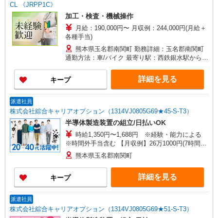
CL 《JRPP1C》
加工・検査・機械操作
月給：190,000円〜 月収例：244,000円(月給＋
各種手当)
熊本県玉名郡南関町 勤務詳細：玉名郡南関町
通勤方法：車/バイク 最寄り駅：西鉄銀水駅から車
25分 ※構内の（無料）駐車場利用OK
詳細を見る
キープ
派遣社員
株式会社綜合キャリアオプション（1314VJ0805G69★45-S-T3）
半導体製造装置の組立/日払いOK
時給1,350円〜1,688円 ※経験・能力による
※時間外手当含む 【月収例】26万1000円(7時間45
分×21日+残業手当) 交通費：既定支給
熊本県玉名郡南関町
詳細を見る
キープ
派遣社員
株式会社綜合キャリアオプション（1314VJ0805G69★51-S-T3）