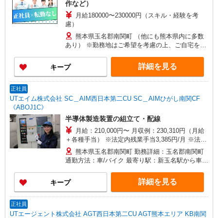
作など）
月給180000〜230000円（スキル・経験を考
慮）
熊本県玉名郡南関町 （他にも熊本県内に多数
あり） ※勤務地はご希望を考慮の上、ご自宅を中
心に通勤時間120分圏内のエリアとなります。（転
勤なし）
詳細を見る
キープ
正社員
UTエイム株式会社 SC＿AIM西日本第二CU SC＿AIMひがし南関CF
《ABOJ1C》
半導体製造装置の組立て・配線
月給：210,000円〜 月収例：230,310円（月給
＋各種手当） ※法定内残業手当3,385円/月 ※法定
外残業手当16,925円/月
熊本県玉名郡南関町 勤務詳細：玉名郡南関町
通勤方法：車/バイク 最寄り駅：新玉名駅から車
17分 ※構内無料駐車場利用OK
詳細を見る
キープ
正社員
UTエージェント株式会社 AGT西日本第二CU AGT熊本エリア KB南関