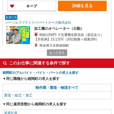
詳細を見る
キープ
派遣社員
パーソルファクトリーパートナーズ株式会社
加工機のオペレーター（日勤）
時給1250円 ※交通費全額支給（規定あり）
【月収例】23.1万円（20日勤務＋残業20h）
熊本県玉名郡南関町
もっと見る
詳細を見る
キープ
このお仕事に関連する条件で探す
派遣社員
南関町のアルバイト・バイト・パートの求人を探す
パーソルファクトリーパートナーズ株式会社
同じ職種から南関町の求人を探す
機械へ部材の投入など（3交替）
基本時給1400円・深夜時給1750円 ※交通費全
軽作業・製造・物流すべて
額支給（規定あり） 【月収例】27.3万円（20日勤
製造・組立・加工
務＋残業20h＋深夜40h）
熊本県玉名郡南関町
同じ雇用形態から南関町の求人を探す
詳細を見る
キープ
派遣社員