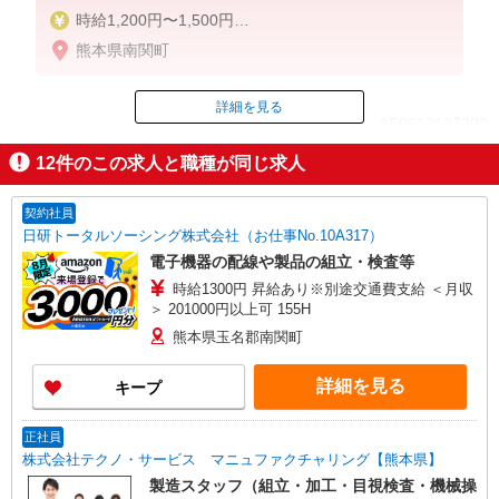
時給1,200円〜1,500円
月収例 216,000円＋交通費
熊本県南関町
時給 1,200円x7.75時間x20日＝186,000円
残業 1,200円x1.25x20時間＝30,000円
賞与手当含【退職手当】制度あり
詳細を見る
ID：AE0612127202
※1,500円（1,200円x1.25）／法定8.0時間超過時間
外時
12
件のこの求人と職種が同じ求人
掲載期間終了
契約社員
日研トータルソーシング株式会社（お仕事No.10A317）
電子機器の配線や製品の組立・検査等
時給1300円 昇給あり※別途交通費支給 ＜月収
＞ 201000円以上可 155H
熊本県玉名郡南関町
詳細を見る
キープ
正社員
株式会社テクノ・サービス マニュファクチャリング【熊本県】
製造スタッフ（組立・加工・目視検査・機械操