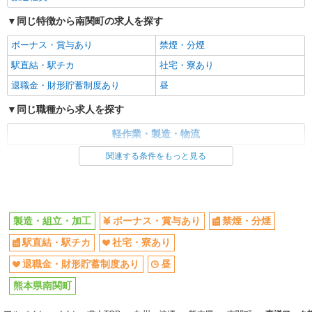
派遣社員
同じ特徴から南関町の求人を探す
㈱ユース.TR 熊本支店/t03_0318
ボーナス・賞与あり
禁煙・分煙
半導体部品の組立スタッフ
時給1210円
駅直結・駅チカ
社宅・寮あり
熊本県玉名郡南関町
退職金・財形貯蓄制度あり
昼
同じ職種から求人を探す
詳細を見る
キープ
軽作業・製造・物流
派遣社員
職業紹介
製造・組立・加工
関連する条件をもっと見る
株式会社リオン
電子機器の配線や製品の組立・検査等
同じ特徴から求人を探す
月給245,000円〜280,000円（経験・能力によ
ボーナス・賞与あり
社宅・寮あり
る）
製造・組立・加工
ボーナス・賞与あり
禁煙・分煙
熊本県南関町
駅直結・駅チカ
社宅・寮あり
詳細を見る
キープ
退職金・財形貯蓄制度あり
昼
熊本県南関町