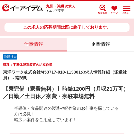
九州・沖縄
の求人
▼エリア変更
この求人の応募期間は既に終了しております。
仕事情報
企業情報
派遣社員
職種：半導体製造装置の組立作業
東洋ワーク株式会社/453717-010-113301の求人情報詳細（派遣社
員） - 南関町
【寮完備（寮費無料）】時給1200円（月収21万可）
／日勤／土日休／寮費・寮駐車場無料
半導体・食品関連の製造や軽作業のお仕事を探している
方は必見！
幅広い案件をご用意しています！