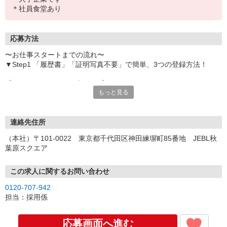
＊社員食堂あり
応募方法
〜お仕事スタートまでの流れ〜
▼Step1 「履歴書」「証明写真不要」で簡単、3つの登録方法！
【オンライン登録（目安5分）】
もっと見る
いつでも好きな時間に登録OK
【電話登録（目安20分）】
受付時間/平日9:00〜19:00
連絡先住所
※電話登録の場合、就業前には登録会へお越しください
（本社）〒101-0022 東京都千代田区神田練塀町85番地 JEBL秋
葉原スクエア
【来場登録（目安1時間30分）】
受付時間/平日10:00〜17:00
この求人に関するお問い合わせ
▼Step2 全国にあるお仕事の中から、あなたにピッタリのお仕事を
0120-707-942
ご案内
担当：採用係
▼Step3 就業前に職場見学で気になる事はしっかりチェック！
▼Step4 気に入ったら雇用契約・お仕事スタート
応募画面へ進む