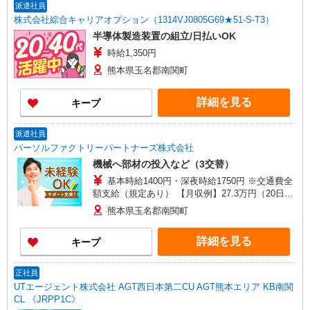
派遣社員
株式会社綜合キャリアオプション（1314VJ0805G69★51-S-T3）
半導体製造装置の組立/日払いOK
時給1,350円
熊本県玉名郡南関町
詳細を見る
キープ
派遣社員
パーソルファクトリーパートナーズ株式会社
機械へ部材の投入など（3交替）
基本時給1400円・深夜時給1750円 ※交通費全
額支給（規定あり） 【月収例】27.3万円（20日勤
務＋残業20h＋深夜40h）
熊本県玉名郡南関町
詳細を見る
キープ
正社員
UTエージェント株式会社 AGT西日本第二CU AGT熊本エリア KB南関
CL 《JRPP1C》