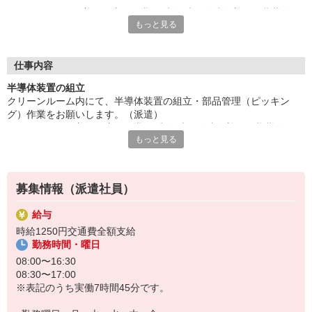
クリーンスーツ着用。座り作業が8割。未経験者歓迎。長期勤務
もっと見る
可能。基本土日祝休み。日勤。2パターンの勤務時間帯あり。残
業多めで稼げます。
大手企業で働くチャンス。20代から40代の方など幅広く活躍
中。駐車場完備、車・バイク通勤可能。空調完備、綺麗な職場環
仕事内容
境。
半導体装置の組立
社員食堂・休憩室あり。10名の大募集。お仕事ゲットのチャンス
クリーンルーム内にて、半導体装置の組立・部品管理（ピッキン
は今、ご応募お待ちしております。
グ）作業をお願いします。（派遣）
クリーンスーツ着用。座り作業が8割。未経験者歓迎。長期勤務可
『テクノ・サービス』は、派遣業界大手スタッフサービスグルー
もっと見る
能。基本土日祝休み。日勤。2パターンの勤務時間帯あり。残業多め
プです。
で稼げます。
全国にあるお仕事の中から、一人ひとりのスキルや希望条件に応
大手企業で働くチャンス。20代から40代の方など幅広く活躍中。駐
じたお仕事をご案内します。
車場完備、車・バイク通勤可能。空調完備、綺麗な職場環境。
安全管理体制も万全ですので安心してご就業いただけます。
募集情報（派遣社員）
＊座り仕事です
登録方法は、【オンライン】【電話】【登録会来場】の3つから
給与
選べます♪
時給1250円交通費全額支給
★★履歴書・証明写真は不要！★★
勤務時間・曜日
また、ご登録済の方はお仕事の紹介がスムーズです。
08:00〜16:30
ご応募お待ちしています。
08:30〜17:00
※表記のうち実働7時間45分です。