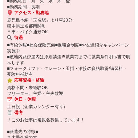
■勤務曜日：月 火 水 木 金
■勤務期間：長期
アクセス・勤務地
鹿児島本線「玉名駅」より車23分
熊本県玉名郡南関町
＊車・バイク通勤OK
待遇
■有給休暇■社会保険完備■退職金制度■お友達紹介キャンペーン
実施中
■敷地内及び屋内は原則禁煙※就業前までに就業条件明示書で明
示します
■フォークリフト・クレーン・玉掛・溶接の資格取得/講習料・
受験料補助有
応募資格・経験
資格不問・未経験OK
フリーター、主婦・主夫歓迎
休日・休暇
土日祝（企業カレンダー有り）
備考
！このお仕事は複数名募集しています！
■派遣先の特徴■
＊大手企業です