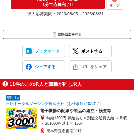
応募⇒最短で2日後からの勤務も可能です！
1分で応募完了!!
キープ
求人応募期間：2026/08/05～2026/08/31
閲覧履歴を見る
ブックマーク
ポストする
シェアする
URLをシェア
11
件のこの求人と職種が同じ求人
契約社員
日研トータルソーシング株式会社（お仕事No.10A317）
電子機器の配線や製品の組立・検査等
時給1300円 昇給あり※別途交通費支給 ＜月収
＞ 201000円以上可 155H
熊本県玉名郡南関町