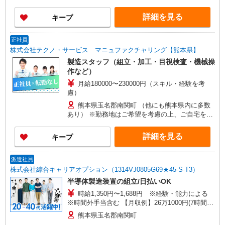
詳細を見る
キープ
正社員
株式会社テクノ・サービス マニュファクチャリング【熊本県】
製造スタッフ（組立・加工・目視検査・機械操
作など）
月給180000〜230000円（スキル・経験を考
慮）
熊本県玉名郡南関町 （他にも熊本県内に多数
あり） ※勤務地はご希望を考慮の上、ご自宅を中
心に通勤時間120分圏内のエリアとなります。（転
勤なし）
詳細を見る
キープ
派遣社員
株式会社綜合キャリアオプション（1314VJ0805G69★45-S-T3）
半導体製造装置の組立/日払いOK
時給1,350円〜1,688円 ※経験・能力による
※時間外手当含む 【月収例】26万1000円(7時間45
分×21日+残業手当) 交通費：既定支給
熊本県玉名郡南関町