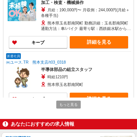
加工・検査・機械操作
月給：190,000円〜 月収例：244,000円(月給＋
各種手当)
熊本県玉名郡南関町 勤務詳細：玉名郡南関町
通勤方法：車/バイク 最寄り駅：西鉄銀水駅から車
25分 ※構内の（無料）駐車場利用OK
詳細を見る
キープ
派遣社員
㈱ユース.TR 熊本支店/t03_0318
半導体部品の組立スタッフ
時給1210円
熊本県玉名郡南関町
詳細を見る
キープ
もっと見る
正社員
UTエイム株式会社 SC＿AIM西日本第二CU SC＿AIMひがし南関
あなたにおすすめの求人情報
CF《ABOJ1C》
半導体製造装置の組立て・配線