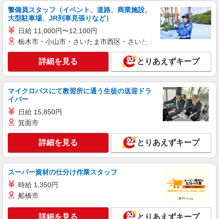
警備員スタッフ（イベント、道路、商業施設、
大型駐車場、JR列車見張りなど）
日給 11,000円〜12,100円
栃木市・小山市・さいたま市西区・さいたま市岩槻区・久喜市・
詳細を見る
とりあえずキープ
マイクロバスにて教習所に通う生徒の送迎ドラ
イバー
日給 15,850円
箕面市
詳細を見る
とりあえずキープ
スーパー資材の仕分け作業スタッフ
時給 1,350円
船橋市
詳細を見る
とりあえずキープ