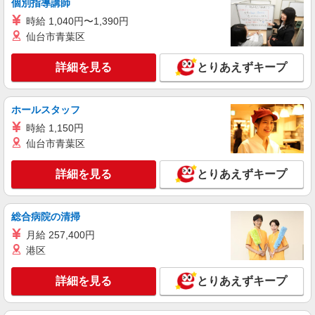
個別指導講師
月給：210,000円〜 月収例：230,310円（月給
＋各種手当） ※法定内残業手当3,385円/月 ※法定
時給 1,040円〜1,390円
外残業手当16,925円/月
熊本県玉名郡南関町 勤務詳細：玉名郡南関町
仙台市青葉区
通勤方法：車/バイク 最寄り駅：新玉名駅から車
17分 ※構内無料駐車場利用OK
詳細を見る
とりあえずキープ
詳細を見る
キープ
ホールスタッフ
派遣社員
職業紹介
株式会社リオン
時給 1,150円
電子機器の配線や製品の組立・検査等
仙台市青葉区
月給245,000円〜280,000円（経験・能力によ
る）
詳細を見る
とりあえずキープ
熊本県南関町
総合病院の清掃
詳細を見る
キープ
月給 257,400円
港区
詳細を見る
とりあえずキープ