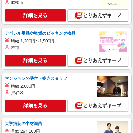
+゜・。○。・゜+゜・。○。・゜+゜ 入社祝い金10
船橋市
熊本県下の家電量販店 ※週単位で勤務地が変
万円支給(規定有) お友達を紹介頂くと, インセンテ
更となります。
ィブ支給(規定有) ★月2回払い・週払い可能（規程
詳細を見る
とりあえずキープ
有）★ ゜・。○。・゜+゜・。○。・゜+゜
詳細を見る
キープ
アパレル用品や雑貨のピッキング検品
紹介予定派遣
時給 1,200円〜1,500円
株式会社シエロ
柏市
【楽天モバイル】の店舗スタッフ
月給：245250円〜319150円 ＋賞与年2回＋イ
詳細を見る
とりあえずキープ
ンセンティブ ※経験・能力による ※残業代支給
★交通費別途支給（規定あり） ゜+゜・。○。・゜
熊本県熊本市中央区の楽天モバイルショップ
+゜・。○。・゜+゜ 入社祝い金10万円支給(規定
有) お友達を紹介頂くと, インセンティブ支給(規定
マンションの受付・案内スタッフ
詳細を見る
キープ
有) ゜・。○。・゜+゜・。○。・゜+゜
時給 2,000円
渋谷区
紹介予定派遣
株式会社シエロ
詳細を見る
とりあえずキープ
【楽天モバイル】人気機種に詳しくなれる携帯
販売
時給1650円〜1850円（経験・能力による） ※
大学病院の中材滅菌
残業代支給 ★交通費別途支給（規定あり） ゜
月給 254,160円
+゜・。○。・゜+゜・。○。・゜+゜ 入社祝い金10