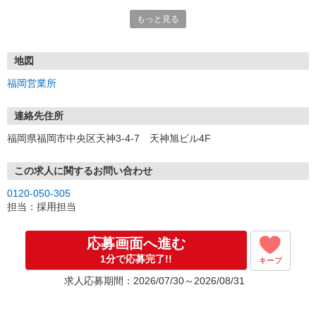
もっと見る
■電話応募の場合
電話応募も歓迎！（受付:10:00〜20:00）
土日祝も受付中♪
地図
【選考フロー】
福岡営業所
①応募から3営業日を目安に、メールorお電話でご連絡します。
②面接日時を決定！「0120」から始まる電話番号からご連絡します
★スマホでWEB面接（LINEなど）・出張面接・事務所面接と選べま
連絡先住所
す
福岡県福岡市中央区天神3-4-7 天神旭ビル4F
③面接実施（履歴書不要）
④勤務開始（スタート日は応相談）
※ご希望があれば、職場見学の調整もOKです！
この求人に関するお問い合わせ
0120-050-305
お気軽にご応募ください♪
担当：採用担当
応募画面へ進む
1分で応募完了!!
キープ
求人応募期間：2026/07/30～2026/08/31