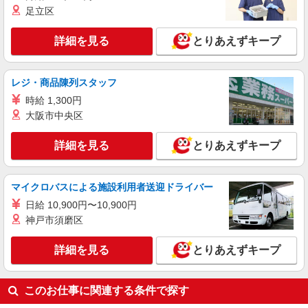
熊本県熊本市中央区の楽天モバイルショップ
万円支給(規定有) お友達を紹介頂くと, インセンテ
足立区
ィブ支給(規定有) ★月2回払い・週払い可能（規程
詳細を見る
キープ
有）★ ゜・。○。・゜+゜・。○。・゜+゜
詳細を見る
とりあえずキープ
紹介予定派遣
株式会社シエロ
レジ・商品陳列スタッフ
【docomo】の携帯販売スタッフ
時給 1,300円
時給1300円〜1400円（経験・能力による） ※
大阪市中央区
残業代支給 ★交通費別途支給（規定あり） ゜
+゜・。○。・゜+゜・。○。・゜+゜ 入社祝い金10
熊本県熊本市中央区のdocomoショップ
詳細を見る
とりあえずキープ
万円支給(規定有) お友達を紹介頂くと, インセンテ
ィブ支給(規定有) ★月2回払い・週払い可能（規程
詳細を見る
キープ
有）★ ゜・。○。・゜+゜・。○。・゜+゜
マイクロバスによる施設利用者送迎ドライバー
日給 10,900円〜10,900円
神戸市須磨区
詳細を見る
とりあえずキープ
このお仕事に関連する条件で探す