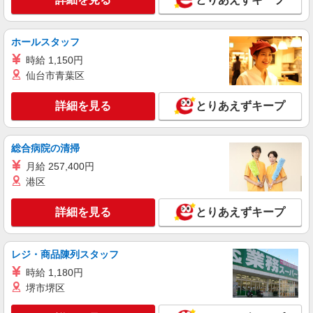
紹介予定派遣
株式会社シエロ
ホールスタッフ
人気機種に詳しくなれる携帯販売【au】
時給 1,150円
月給259200円〜300000円（経験・能力によ
る） ※残業手当別途支給 ※研修期間6か月・時給
仙台市青葉区
1500円〜 ★交通費別途支給（規定あり） ゜
熊本県熊本市中央区の家電量販店
+゜・。○。・゜+゜・。○。・゜+゜ 入社祝い金10
詳細を見る
とりあえずキープ
万円支給(規定有) お友達を紹介頂くと, インセンテ
詳細を見る
キープ
ィブ支給(規定有) ゜・。○。・゜+゜・。○。・゜
+゜
総合病院の清掃
派遣社員
月給 257,400円
株式会社シエロ
港区
携帯販売スタッフ【softbank】
時給1400円〜1450円（経験・能力による） ※
詳細を見る
とりあえずキープ
残業代支給 ★交通費別途支給（規定あり） ゜
+゜・。○。・゜+゜・。○。・゜+゜ 入社祝い金10
熊本県熊本市中央区の家電量販店
万円支給(規定有) お友達を紹介頂くと, インセンテ
ィブ支給(規定有) ★月2回払い・週払い可能（規程
レジ・商品陳列スタッフ
詳細を見る
キープ
有）★ ゜・。○。・゜+゜・。○。・゜+゜
時給 1,180円
堺市堺区
派遣社員
株式会社シエロ