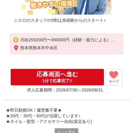
シエロのスタッフの9割は未経験からのスタート♪
月給259200円〜300000円（経験・能力による）
※残業手当別途支給
熊本県熊本市中央区
※研修期間6か月・時給1500円〜
★交通費別途支給（規定あり）
゜+゜・。○。・゜+゜・。○。・゜+゜
応募画面へ進む
入社祝い金10万円支給(規定有)
1分で応募完了!!
キープ
お友達を紹介頂くと,
求人応募期間：2026/07/30～2026/08/31
インセンティブ支給(規定有)
゜・。○。・゜+゜・。○。・゜+゜
★即日勤務OK！履歴書不要★
★20代・30代・40代が活躍しています♪
★ネイル・髪型・アクセサリー自由(規定あり)
もっと見る
新しい機種やプラン。