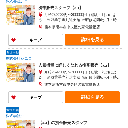
株式会社シエロ
携帯販売スタッフ【au】
月給259200円〜300000円（経験・能力によ
る） ※残業手当別途支給 ※研修期間6か月・時給
1500円〜 ★交通費別途支給（規定あり） ゜
熊本県熊本市中央区の家電量販店
+゜・。○。・゜+゜・。○。・゜+゜ 入社祝い金10
万円支給(規定有) お友達を紹介頂くと, インセンテ
詳細を見る
キープ
ィブ支給(規定有) ゜・。○。・゜+゜・。○。・゜
+゜
派遣社員
株式会社シエロ
人気機種に詳しくなれる携帯販売【au】
月給259200円〜300000円（経験・能力によ
る） ※残業手当別途支給 ※研修期間6か月・時給
1500円〜 ★交通費別途支給（規定あり） ゜
熊本県熊本市中央区の家電量販店
+゜・。○。・゜+゜・。○。・゜+゜ 入社祝い金10
万円支給(規定有) お友達を紹介頂くと, インセンテ
詳細を見る
キープ
ィブ支給(規定有) ゜・。○。・゜+゜・。○。・゜
+゜
派遣社員
株式会社シエロ
【au】の携帯販売スタッフ