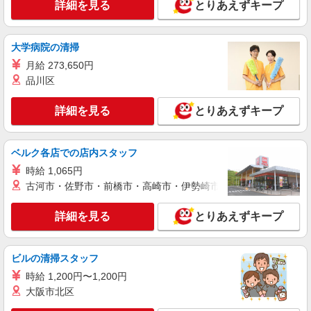
詳細を見る
とりあえずキープ
人気機種に詳しくなれる携帯販売【au】
月給259200円〜300000円（経験・能力によ
る） ※残業手当別途支給 ※研修期間6か月・時給
大学病院の清掃
1500円〜 ★交通費別途支給（規定あり） ゜
熊本県熊本市中央区の家電量販店
月給 273,650円
+゜・。○。・゜+゜・。○。・゜+゜ 入社祝い金10
万円支給(規定有) お友達を紹介頂くと, インセンテ
品川区
詳細を見る
キープ
ィブ支給(規定有) ゜・。○。・゜+゜・。○。・゜
+゜
詳細を見る
とりあえずキープ
紹介予定派遣
株式会社シエロ
【softbank】人気機種に詳しくなれる携帯販
ベルク各店での店内スタッフ
売
時給 1,065円
時給1250円〜 ※残業代支給 ★交通費別途支給
古河市・佐野市・前橋市・高崎市・伊勢崎市・太田市・館林市・
（規定あり） ゜+゜・。○。・゜+゜・。○。・゜
+゜ 入社祝い金10万円支給(規定有) お友達を紹介
熊本県熊本市中央区のsoftbankショップ
詳細を見る
とりあえずキープ
頂くと, インセンティブ支給(規定有) ★月2回払
い・週払い可能（規程有）★ ゜・。○。・゜
詳細を見る
キープ
+゜・。○。・゜+゜
ビルの清掃スタッフ
紹介予定派遣
時給 1,200円〜1,200円
株式会社シエロ
大阪市北区
スマホ携帯販売【エーユー】