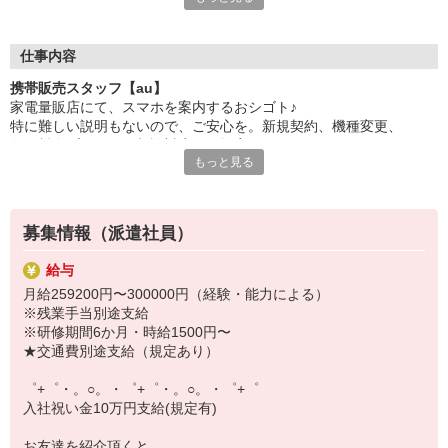
日々変わる専門知識を覚えるのはやっぱり大変。
でも心配ご無用！
仕事内容
シエロのご紹介するお店は、チームワークが良く
携帯販売スタッフ【au】
お互いに教え合ったり、フォローしあったりする
家電量販店にて、スマホを案内するおシゴト♪
和気あいあいとした人間関係がある店舗ばかり！
特に難しい説明もないので、ご安心を。新規契約、機種変更、
皆で一緒にステップアップしましょう♪
各種料金プランのご相談対応・ご提案などをお願いします。
もっと見る
【選べるお仕事いろいろ】
初めての方でも安心♪
￣￣￣￣￣￣￣￣￣￣￣
あなた専属のコーディネーターが親切・丁寧にフォローするので、
▼オフィスワーク
満足度◎
事務、経理、データ入力、コールセンター、受付
募集情報（派遣社員）
▼工場・製造・軽作業系
■携帯やインターネット販売業務
機械/食品製造・梱包・仕分け・加工・組立・検査
給与
docomo(ドコモ)/au(エーユー)・KDDI/softbank(ソフトバンク)など
▼美容系
月給259200円〜300000円（経験・能力による）
の大手キャリアから
眉毛サロンのアイブロウ・ネイリスト・エステ
※残業手当別途支給
ワイモバイル(Y!mobille)、楽天モバイル、UQなど格安スマホまで幅
▼営業・販売
※研修期間6か月・時給1500円〜
広く紹介可能♪
法人営業・アパレル販売・個別指導塾・人材紹介
★交通費別途支給（規定あり）
人気のApple（アップル）店舗もございます！
▼人気案件も多数♪
短期・期間限定・オープニング・官公庁案件
゜+゜・。○。・゜+゜・。○。・゜+゜
上場/優良/大手企業など
入社祝い金10万円支給(規定有)
【スマホ面接実施中】
お友達を紹介頂くと,