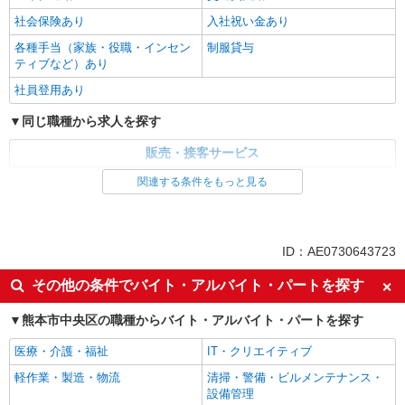
社会保険あり
入社祝い金あり
各種手当（家族・役職・インセン
制服貸与
ティブなど）あり
社員登用あり
同じ職種から求人を探す
販売・接客サービス
家電・携帯販売
関連する条件をもっと見る
同じ特徴から求人を探す
未経験歓迎
ミドル（40代～）活躍中
ID：AE0730643723
英語が活かせる
ボーナス・賞与あり
その他の条件でバイト・アルバイト・パートを探す
車通勤OK
交通費支給
熊本市中央区の職種からバイト・アルバイト・パートを探す
社会保険あり
社員登用あり
医療・介護・福祉
IT・クリエイティブ
軽作業・製造・物流
清掃・警備・ビルメンテナンス・
設備管理