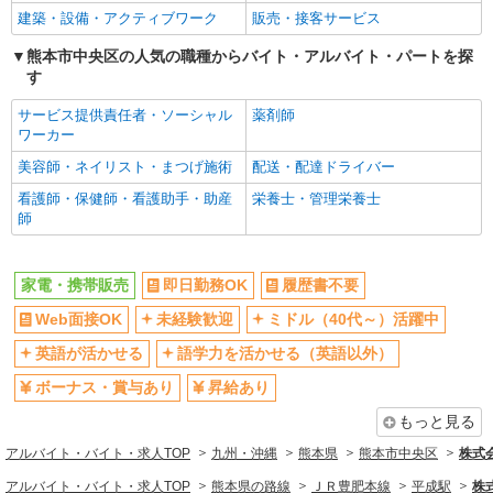
建築・設備・アクティブワーク
販売・接客サービス
熊本市中央区の人気の職種からバイト・アルバイト・パートを探
す
サービス提供責任者・ソーシャル
薬剤師
ワーカー
美容師・ネイリスト・まつげ施術
配送・配達ドライバー
看護師・保健師・看護助手・助産
栄養士・管理栄養士
師
家電・携帯販売
即日勤務OK
履歴書不要
Web面接OK
未経験歓迎
ミドル（40代～）活躍中
英語が活かせる
語学力を活かせる（英語以外）
ボーナス・賞与あり
昇給あり
もっと見る
アルバイト・バイト・求人TOP
九州・沖縄
熊本県
熊本市中央区
株式
アルバイト・バイト・求人TOP
熊本県の路線
ＪＲ豊肥本線
平成駅
株