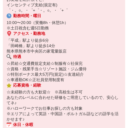
￣￣￣￣￣￣￣￣￣
インセンティブ支給(規定有)
自宅に居ながらスマホでカンタン面接OK！
゜・。○。・゜+゜・。○。・゜+゜
オンライン面談なのでスピード対応。
勤務時間・曜日
10:00〜20:00（実働8h・休憩1h）
※土日祝含む週5日勤務
アクセス・勤務地
「平成」駅より徒歩6分
「田崎橋」駅より徒歩14分
熊本県熊本市中央区の家電量販店
待遇
☆昇給☆交通費規定支給☆制服有☆社保完
☆資格・残業手当☆リゾート施設・ジム優待
☆特別ボーナス最大5万円(規定)☆友達紹介
☆車通勤OK☆正社員登用制度有
応募資格・経験
☆未経験の方も大歓迎☆ ※高校生は不可
あなたのレベルに合わせた研修をご用意しているので、安心し
てネ♪
※ハローワークでお仕事お探しの方も対象
※エリアによって英語・中国語・ポルトガル語などの語学を活
かせます♪
休日・休暇