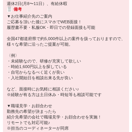
週休2日(月8〜11日）、有給休暇
備考
▼お仕事紹介先のご案内
ご応募を頂いた後にスマホでWEB面接！
履歴書不要・私服OK・即日での登録面接も可能
全国47都道府県で約5,000件以上の案件を扱っておりますので、
様々な希望に沿ったご提案が可能。
〈例〉
・未経験なので、研修が充実して欲しい
・時給1,600円以上を探している
・自宅からなるべく近くが良い
・入社開始日を相談出来る先が良い
など、面接時にお気軽に相談ください♪
※経験が有る方は土日休み・時短等も相談可能です
▼職場見学・お顔合わせ
勤務先の希望が決まったら
紹介先希望の会社で職場見学・お顔合わせを実施！
リモートでも対応可能♪
※担当のコーディネーターが同席