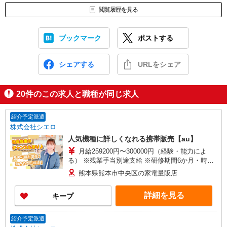
閲覧履歴を見る
ブックマーク
ポストする
シェアする
URLをシェア
20
件のこの求人と職種が同じ求人
紹介予定派遣
株式会社シエロ
人気機種に詳しくなれる携帯販売【au】
月給259200円〜300000円（経験・能力によ
る） ※残業手当別途支給 ※研修期間6か月・時給
1500円〜 ★交通費別途支給（規定あり） ゜
熊本県熊本市中央区の家電量販店
+゜・。○。・゜+゜・。○。・゜+゜ 入社祝い金10
万円支給(規定有) お友達を紹介頂くと, インセンテ
詳細を見る
キープ
ィブ支給(規定有) ゜・。○。・゜+゜・。○。・゜
+゜
紹介予定派遣