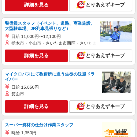
詳細を見る
月給259200円〜300000円（経験・能力によ
とりあえずキープ
る） ※残業手当別途支給 ※研修期間6か月・時給
1500円〜 ★交通費別途支給（規定あり） ゜
熊本県熊本市中央区の家電量販店
+゜・。○。・゜+゜・。○。・゜+゜ 入社祝い金10
警備員スタッフ（イベント、道路、商業施設、
万円支給(規定有) お友達を紹介頂くと, インセンテ
大型駐車場、JR列車見張りなど）
詳細を見る
キープ
ィブ支給(規定有) ゜・。○。・゜+゜・。○。・゜
日給 11,000円〜12,100円
+゜
栃木市・小山市・さいたま市西区・さいたま市岩槻区・久喜市・
派遣社員
株式会社シエロ
詳細を見る
とりあえずキープ
【楽天モバイル】の店舗スタッフ
月給：245250円〜319150円 ＋賞与年2回＋イ
ンセンティブ ※経験・能力による ※残業代支給
マイクロバスにて教習所に通う生徒の送迎ドラ
★交通費別途支給（規定あり） ゜+゜・。○。・゜
イバー
熊本県熊本市中央区の楽天モバイルショップ
+゜・。○。・゜+゜ 入社祝い金10万円支給(規定
日給 15,850円
有) お友達を紹介頂くと, インセンティブ支給(規定
詳細を見る
キープ
有) ゜・。○。・゜+゜・。○。・゜+゜
箕面市
詳細を見る
とりあえずキープ
派遣社員
株式会社シエロ
スマホ携帯販売【エーユー】
スーパー資材の仕分け作業スタッフ
時給 未経験1400円〜 時給 経験者1500円〜 ※
時給 1,350円
残業代支給 ★交通費別途支給（規定あり） ゜