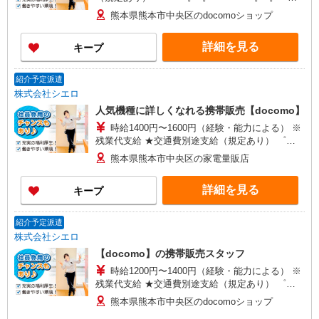
+゜ 入社祝い金10万円支給(規定有) お友達を紹介
熊本県熊本市中央区のdocomoショップ
頂くと, インセンティブ支給(規定有) ★月2回払
い・週払い可能（規程有）★ ゜・。○。・゜
詳細を見る
キープ
+゜・。○。・゜+゜
紹介予定派遣
株式会社シエロ
人気機種に詳しくなれる携帯販売【docomo】
時給1400円〜1600円（経験・能力による） ※
残業代支給 ★交通費別途支給（規定あり） ゜
+゜・。○。・゜+゜・。○。・゜+゜ 入社祝い金10
熊本県熊本市中央区の家電量販店
万円支給(規定有) お友達を紹介頂くと, インセンテ
ィブ支給(規定有) ★月2回払い・週払い可能（規程
詳細を見る
キープ
有）★ ゜・。○。・゜+゜・。○。・゜+゜
紹介予定派遣
株式会社シエロ
【docomo】の携帯販売スタッフ
時給1200円〜1400円（経験・能力による） ※
残業代支給 ★交通費別途支給（規定あり） ゜
+゜・。○。・゜+゜・。○。・゜+゜ 入社祝い金10
熊本県熊本市中央区のdocomoショップ
万円支給(規定有) お友達を紹介頂くと, インセンテ