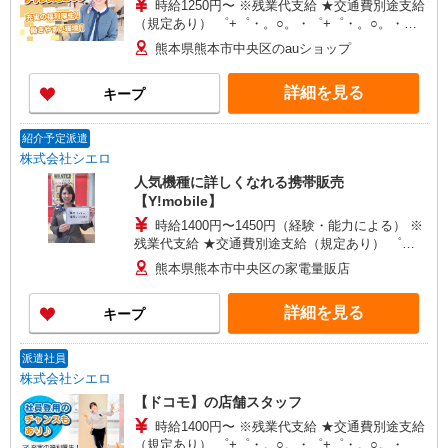
時給1250円〜 ※残業代支給 ★交通費別途支給
（規定あり） ゜+゜・。○。・゜+゜・。○。・゜
+゜ 入社祝い金10万円支給(規定有) お友達を紹介
熊本県熊本市中央区のauショップ
頂くと, インセンティブ支給(規定有) ★月2回払
い・週払い可能（規程有）★ ゜・。○。・゜
詳細を見る
キープ
+゜・。○。・゜+゜
紹介予定派遣
株式会社シエロ
人気機種に詳しくなれる携帯販売
【Y!mobile】
時給1400円〜1450円（経験・能力による） ※
残業代支給 ★交通費別途支給（規定あり） ゜
+゜・。○。・゜+゜・。○。・゜+゜ 入社祝い金10
熊本県熊本市中央区の家電量販店
万円支給(規定有) お友達を紹介頂くと, インセンテ
ィブ支給(規定有) ★月2回払い・週払い可能（規程
詳細を見る
キープ
有）★ ゜・。○。・゜+゜・。○。・゜+゜
派遣社員
株式会社シエロ
【ドコモ】の店舗スタッフ
時給1400円〜 ※残業代支給 ★交通費別途支給
（規定あり） ゜+゜・。○。・゜+゜・。○。・゜