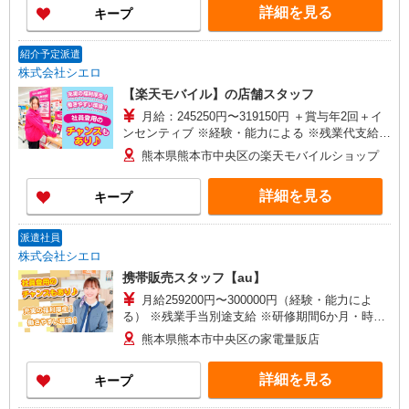
詳細を見る
キープ
ィブ支給(規定有) ゜・。○。・゜+゜・。○。・゜
+゜
紹介予定派遣
株式会社シエロ
【楽天モバイル】の店舗スタッフ
月給：245250円〜319150円 ＋賞与年2回＋イ
ンセンティブ ※経験・能力による ※残業代支給
★交通費別途支給（規定あり） ゜+゜・。○。・゜
熊本県熊本市中央区の楽天モバイルショップ
+゜・。○。・゜+゜ 入社祝い金10万円支給(規定
有) お友達を紹介頂くと, インセンティブ支給(規定
詳細を見る
キープ
有) ゜・。○。・゜+゜・。○。・゜+゜
派遣社員
株式会社シエロ
携帯販売スタッフ【au】
月給259200円〜300000円（経験・能力によ
る） ※残業手当別途支給 ※研修期間6か月・時給
1500円〜 ★交通費別途支給（規定あり） ゜
熊本県熊本市中央区の家電量販店
+゜・。○。・゜+゜・。○。・゜+゜ 入社祝い金10
万円支給(規定有) お友達を紹介頂くと, インセンテ
詳細を見る
キープ
ィブ支給(規定有) ゜・。○。・゜+゜・。○。・゜
+゜