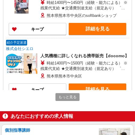
時給1400円〜1450円（経験・能力による） ※
残業代支給 ★交通費別途支給（規定あり） ゜
+゜・。○。・゜+゜・。○。・゜+゜ 入社祝い金10
熊本県熊本市中央区のsoftbankショップ
万円支給(規定有) お友達を紹介頂くと, インセンテ
ィブ支給(規定有) ★月2回払い・週払い可能（規程
詳細を見る
キープ
有）★ ゜・。○。・゜+゜・。○。・゜+゜
紹介予定派遣
株式会社シエロ
人気機種に詳しくなれる携帯販売【docomo】
時給1400円〜1500円（経験・能力による） ※
残業代支給 ★交通費別途支給（規定あり） ゜
+゜・。○。・゜+゜・。○。・゜+゜ 入社祝い金10
熊本県熊本市中央区
万円支給(規定有) お友達を紹介頂くと, インセンテ
ィブ支給(規定有) ★月2回払い・週払い可能（規程
詳細を見る
キープ
有）★ ゜・。○。・゜+゜・。○。・゜+゜
もっと見る
派遣社員
株式会社シエロ
あなたにおすすめの求人情報
【au】の携帯販売スタッフ
時給1250円〜 ※残業代支給 ★交通費別途支給
（規定あり） ゜+゜・。○。・゜+゜・。○。・゜
個別指導講師
+゜ 入社祝い金10万円支給(規定有) お友達を紹介