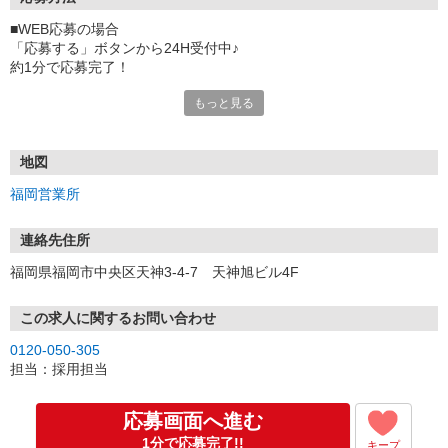
■WEB応募の場合
「応募する」ボタンから24H受付中♪
約1分で応募完了！
もっと見る
■電話応募の場合
電話応募も歓迎！（受付:10:00〜20:00）
土日祝も受付中♪
地図
【選考フロー】
福岡営業所
①応募から3営業日を目安に、メールorお電話でご連絡します。
②面接日時を決定！「0120」から始まる電話番号からご連絡します
★スマホでWEB面接（LINEなど）・出張面接・事務所面接と選べま
連絡先住所
す
福岡県福岡市中央区天神3-4-7 天神旭ビル4F
③面接実施（履歴書不要）
④勤務開始（スタート日は応相談）
※ご希望があれば、職場見学の調整もOKです！
この求人に関するお問い合わせ
0120-050-305
お気軽にご応募ください♪
担当：採用担当
応募画面へ進む
1分で応募完了!!
キープ