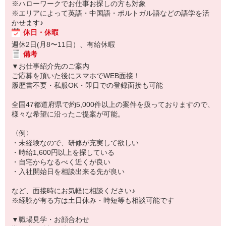
※ハローワークでお仕事お探しの方も対象
※エリアによって英語・中国語・ポルトガル語などの語学を活
かせます♪
休日・休暇
週休2日(月8〜11日）、有給休暇
備考
▼お仕事紹介先のご案内
ご応募を頂いた後にスマホでWEB面接！
履歴書不要・私服OK・即日での登録面接も可能
全国47都道府県で約5,000件以上の案件を扱っておりますので、
様々な希望に沿ったご提案が可能。
〈例〉
・未経験なので、研修が充実して欲しい
・時給1,600円以上を探している
・自宅からなるべく近くが良い
・入社開始日を相談出来る先が良い
など、面接時にお気軽に相談ください♪
※経験が有る方は土日休み・時短等も相談可能です
▼職場見学・お顔合わせ