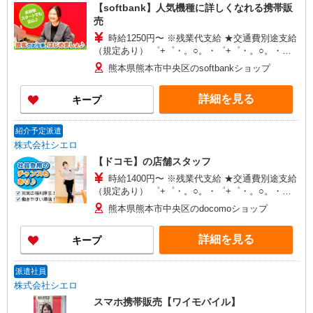
【softbank】人気機種に詳しくなれる携帯販
売
時給1250円〜 ※残業代支給 ★交通費別途支給
（規定あり） ゜+゜・。○。・゜+゜・。○。・゜
+゜ 入社祝い金10万円支給(規定有) お友達を紹介
熊本県熊本市中央区のsoftbankショップ
頂くと, インセンティブ支給(規定有) ★月2回払
い・週払い可能（規程有）★ ゜・。○。・゜
詳細を見る
キープ
+゜・。○。・゜+゜
紹介予定派遣
株式会社シエロ
【ドコモ】の店舗スタッフ
時給1400円〜 ※残業代支給 ★交通費別途支給
（規定あり） ゜+゜・。○。・゜+゜・。○。・゜
+゜ 入社祝い金10万円支給(規定有) お友達を紹介
熊本県熊本市中央区のdocomoショップ
頂くと, インセンティブ支給(規定有) ★月2回払
い・週払い可能（規程有）★ ゜・。○。・゜
詳細を見る
キープ
+゜・。○。・゜+゜
派遣社員
株式会社シエロ
スマホ携帯販売【ワイモバイル】