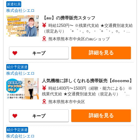
派遣社員
株式会社シエロ
【au】の携帯販売スタッフ
時給1250円〜 ※残業代支給 ★交通費別途支給
（規定あり） ゜+゜・。○。・゜+゜・。○。・゜
+゜ 入社祝い金10万円支給(規定有) お友達を紹介
熊本県熊本市中央区のauショップ
頂くと, インセンティブ支給(規定有) ★月2回払
い・週払い可能（規程有）★ ゜・。○。・゜
詳細を見る
キープ
+゜・。○。・゜+゜
紹介予定派遣
株式会社シエロ
人気機種に詳しくなれる携帯販売【docomo】
時給1400円〜1500円（経験・能力による） ※
残業代支給 ★交通費別途支給（規定あり） ゜
+゜・。○。・゜+゜・。○。・゜+゜ 入社祝い金10
熊本県熊本市中央区
万円支給(規定有) お友達を紹介頂くと, インセンテ
ィブ支給(規定有) ★月2回払い・週払い可能（規程
詳細を見る
キープ
有）★ ゜・。○。・゜+゜・。○。・゜+゜
紹介予定派遣
株式会社シエロ