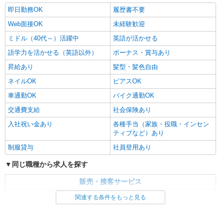
即日勤務OK
履歴書不要
Web面接OK
未経験歓迎
ミドル（40代～）活躍中
英語が活かせる
語学力を活かせる（英語以外）
ボーナス・賞与あり
昇給あり
髪型・髪色自由
ネイルOK
ピアスOK
車通勤OK
バイク通勤OK
交通費支給
社会保険あり
入社祝い金あり
各種手当（家族・役職・インセン
ティブなど）あり
制服貸与
社員登用あり
同じ職種から求人を探す
販売・接客サービス
家電・携帯販売
関連する条件をもっと見る
同じ特徴から求人を探す