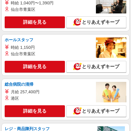
熊本県熊本市中央区のauショップ
時給 1,040円〜1,390円
頂くと, インセンティブ支給(規定有) ★月2回払
仙台市青葉区
い・週払い可能（規程有）★ ゜・。○。・゜
詳細を見る
キープ
+゜・。○。・゜+゜
詳細を見る
とりあえずキープ
紹介予定派遣
株式会社シエロ
ホールスタッフ
人気機種に詳しくなれる携帯販売【au】
時給 1,150円
月給259200円〜300000円（経験・能力によ
る） ※残業手当別途支給 ※研修期間6か月・時給
仙台市青葉区
1500円〜 ★交通費別途支給（規定あり） ゜
熊本県熊本市中央区の家電量販店
+゜・。○。・゜+゜・。○。・゜+゜ 入社祝い金10
詳細を見る
とりあえずキープ
万円支給(規定有) お友達を紹介頂くと, インセンテ
詳細を見る
キープ
ィブ支給(規定有) ゜・。○。・゜+゜・。○。・゜
+゜
総合病院の清掃
紹介予定派遣
月給 257,400円
株式会社シエロ
港区
携帯販売スタッフ【softbank】
時給1400円〜1450円（経験・能力による） ※
詳細を見る
とりあえずキープ
残業代支給 ★交通費別途支給（規定あり） ゜
+゜・。○。・゜+゜・。○。・゜+゜ 入社祝い金10
熊本県熊本市中央区の家電量販店
万円支給(規定有) お友達を紹介頂くと, インセンテ
ィブ支給(規定有) ★月2回払い・週払い可能（規程
レジ・商品陳列スタッフ