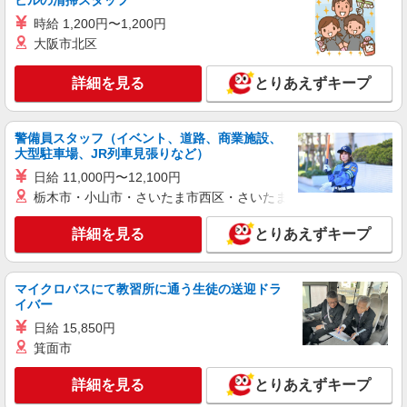
ビルの清掃スタッフ
派遣社員
株式会社シエロ
時給 1,200円〜1,200円
スマホ携帯販売【ワイモバイル】
大阪市北区
時給1400円〜1450円（経験・能力による） ※
残業代支給 ★交通費別途支給（規定あり） ゜
詳細を見る
とりあえずキープ
+゜・。○。・゜+゜・。○。・゜+゜ 入社祝い金10
熊本県熊本市中央区の家電量販店
万円支給(規定有) お友達を紹介頂くと, インセンテ
ィブ支給(規定有) ★月2回払い・週払い可能（規程
警備員スタッフ（イベント、道路、商業施設、
詳細を見る
キープ
有）★ ゜・。○。・゜+゜・。○。・゜+゜
大型駐車場、JR列車見張りなど）
日給 11,000円〜12,100円
紹介予定派遣
栃木市・小山市・さいたま市西区・さいたま市岩槻区・久喜市・
株式会社シエロ
【楽天モバイル】人気機種に詳しくなれる携帯
詳細を見る
とりあえずキープ
販売
時給1650円〜1850円（経験・能力による） ※
残業代支給 ★交通費別途支給（規定あり） ゜
マイクロバスにて教習所に通う生徒の送迎ドラ
+゜・。○。・゜+゜・。○。・゜+゜ 入社祝い金10
イバー
熊本県熊本市中央区の楽天モバイルショップ
万円支給(規定有) お友達を紹介頂くと, インセンテ
日給 15,850円
ィブ支給(規定有) ★月2回払い・週払い可能（規程
詳細を見る
キープ
有）★ ゜・。○。・゜+゜・。○。・゜+゜
箕面市
詳細を見る
とりあえずキープ
紹介予定派遣
株式会社シエロ