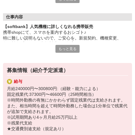
大手キャリアの店舗勤務なので安心・安定！
一度身に着けた知識は、
ずっと先まで役に立ちます！
仕事内容
【softbank】人気機種に詳しくなれる携帯販売
丁寧な研修もあるので、
携帯shopにて、スマホを案内するおシゴト♪
みなさんから働きやすいと好評です♪
特に難しい説明もないので、ご安心を。新規契約、機種変更、
最新アプリ事情やお得なプラン、
各種料金プランのご相談対応・ご提案などをお願いします。
スマホの裏ワザを学べるチャンス♪
もっと見る
初めての方でも安心♪
【選べるお仕事いろいろ】
あなた専属のコーディネーターが親切・丁寧にフォローするので、
￣￣￣￣￣￣￣￣￣￣￣
満足度◎
▼オフィスワーク
募集情報（紹介予定派遣）
事務、経理、データ入力、コールセンター、受付
■携帯やインターネット販売業務
▼工場・製造・軽作業系
給与
docomo(ドコモ)/au(エーユー)・KDDI/softbank(ソフトバンク)など
機械/食品製造・梱包・仕分け・加工・組立・検査
月給240000円〜300800円:（経験・能力による）
の大手キャリアから
▼美容系
固定残業代:37300円〜46600円（25時間相当）
ワイモバイル(Y!mobille)、楽天モバイル、UQなど格安スマホまで幅
眉毛サロンのアイブロウ・ネイリスト・エステ
※時間外勤務の有無にかかわらず固定残業代は支給されます。
広く紹介可能♪
▼営業・販売
また、相当時間を超えて時間外勤務した場合は1分単位で残業代
人気のApple（アップル）店舗もございます！
法人営業・アパレル販売・個別指導塾・人材紹介
が追加で支給されます。
▼人気案件も多数♪
※試用期間あり4ヶ月月給25万円以上
短期・期間限定・オープニング・官公庁案件
※残業代支給
上場/優良/大手企業など
★交通費別途支給（規定あり）