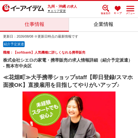
九州・沖縄
の求人
▼エリア変更
仕事情報
企業情報
更新日：2026/08/08 ※更新日時点の最新情報です
紹介予定派遣
職種：【softbank】人気機種に詳しくなれる携帯販売
株式会社シエロの家電・携帯販売の求人情報詳細（紹介予定派遣）
- 熊本市中央区
≪花畑町≫大手携帯ショップstaff【即日登録/スマホ
面接OK】直接雇用を目指してやりがいアップ♪