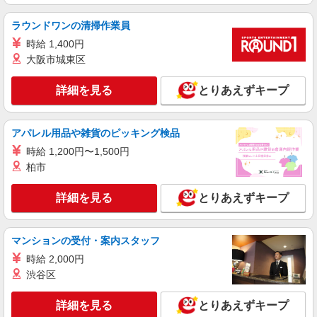
携帯販売スタッフ【au】
ラウンドワンの清掃作業員
月給259200円〜300000円（経験・能力によ
時給 1,400円
る） ※残業手当別途支給 ※研修期間6か月・時給
1500円〜 ★交通費別途支給（規定あり） ゜
大阪市城東区
熊本県熊本市中央区の家電量販店
+゜・。○。・゜+゜・。○。・゜+゜ 入社祝い金10
万円支給(規定有) お友達を紹介頂くと, インセンテ
詳細を見る
とりあえずキープ
詳細を見る
キープ
ィブ支給(規定有) ゜・。○。・゜+゜・。○。・゜
+゜
派遣社員
アパレル用品や雑貨のピッキング検品
株式会社シエロ
時給 1,200円〜1,500円
人気機種に詳しくなれる携帯販売
柏市
【softbank】
時給1400円〜1450円（経験・能力による） ※
詳細を見る
とりあえずキープ
残業代支給 ★交通費別途支給（規定あり） ゜
+゜・。○。・゜+゜・。○。・゜+゜ 入社祝い金10
熊本県熊本市中央区の家電量販店
万円支給(規定有) お友達を紹介頂くと, インセンテ
ィブ支給(規定有) ★月2回払い・週払い可能（規程
マンションの受付・案内スタッフ
詳細を見る
キープ
有）★ ゜・。○。・゜+゜・。○。・゜+゜
時給 2,000円
渋谷区
派遣社員
株式会社シエロ
詳細を見る
とりあえずキープ
人気機種に詳しくなれる携帯販売【au】