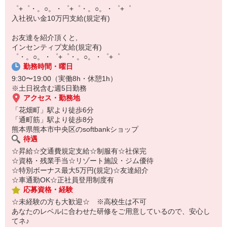
【スマホ面接実施中】
゜+゜・。○。・゜+゜・。○。・゜+゜
￣￣￣￣￣￣￣￣￣
入社祝い金10万円支給(規定有)
自宅に居ながらスマホでカンタン面接OK！
オンライン面談なのでスピード対応。
お友達を紹介頂くと,
インセンティブ支給(規定有)
゜・。○。・゜+゜・。○。・゜+゜
勤務時間・曜日
9:30〜19:00（実働8h・休憩1h）
※土日祝含む週5日勤務
アクセス・勤務地
「花畑町」駅より徒歩6分
「通町筋」駅より徒歩8分
熊本県熊本市中央区のsoftbankショップ
待遇
☆昇給☆交通費規定支給☆制服有☆社保完
☆資格・残業手当☆リゾート施設・ジム優待
☆特別ボーナス最大5万円(規定)☆友達紹介
☆車通勤OK☆正社員登用制度有
応募資格・経験
☆未経験の方も大歓迎☆ ※高校生は不可
あなたのレベルに合わせた研修をご用意しているので、安心し
てネ♪