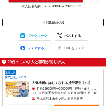
求人応募期間：2026/08/07～2026/08/31
閲覧履歴を見る
ブックマーク
ポストする
シェアする
URLをシェア
20
件のこの求人と職種が同じ求人
派遣社員
株式会社シエロ
人気機種に詳しくなれる携帯販売【au】
月給259200円〜300000円（経験・能力によ
る） ※残業手当別途支給 ※研修期間6か月・時給
1500円〜 ★交通費別途支給（規定あり） ゜
熊本県熊本市中央区の家電量販店
+゜・。○。・゜+゜・。○。・゜+゜ 入社祝い金10
万円支給(規定有) お友達を紹介頂くと, インセンテ