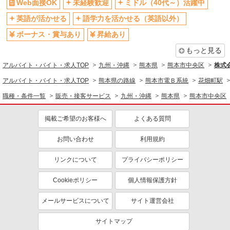
Web面接OK
未経験歓迎
ミドル（40代～）活躍中
英語が活かせる
語学力を活かせる（英語以外）
ボーナス・賞与あり
昇給あり
もっと見る
アルバイト・バイト・求人TOP
九州・沖縄
熊本県
熊本市中央区
株式
アルバイト・バイト・求人TOP
熊本県の路線
熊本市電Ｂ系統
花畑町駅
職種・条件一覧
販売・接客サービス
九州・沖縄
熊本県
熊本市中央区
掲載ご希望のお客様へ
よくある質問
お問い合わせ
利用規約
リンクについて
プライバシーポリシー
Cookieポリシー
個人情報保護方針
メールサービスについて
サイト運営会社
サイトマップ