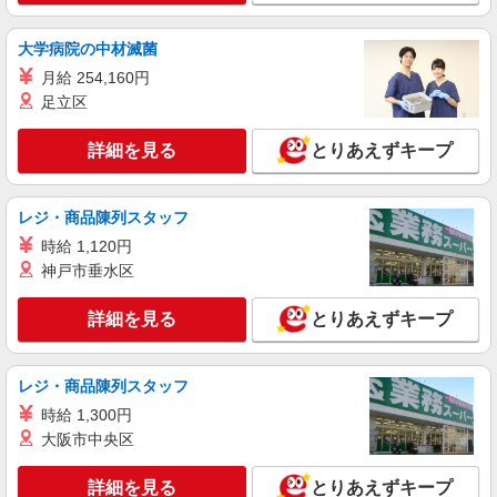
月給259200円〜300000円（経験・能力によ
る） ※残業手当別途支給 ※研修期間6か月・時給
大学病院の中材滅菌
1500円〜 ★交通費別途支給（規定あり） ゜
熊本県熊本市中央区の家電量販店
月給 254,160円
+゜・。○。・゜+゜・。○。・゜+゜ 入社祝い金10
万円支給(規定有) お友達を紹介頂くと, インセンテ
足立区
詳細を見る
キープ
ィブ支給(規定有) ゜・。○。・゜+゜・。○。・゜
+゜
詳細を見る
とりあえずキープ
派遣社員
株式会社シエロ
人気機種に詳しくなれる携帯販売【docomo】
レジ・商品陳列スタッフ
時給1400円〜1500円（経験・能力による） ※
時給 1,120円
残業代支給 ★交通費別途支給（規定あり） ゜
神戸市垂水区
+゜・。○。・゜+゜・。○。・゜+゜ 入社祝い金10
熊本県熊本市中央区
万円支給(規定有) お友達を紹介頂くと, インセンテ
詳細を見る
とりあえずキープ
ィブ支給(規定有) ★月2回払い・週払い可能（規程
詳細を見る
キープ
有）★ ゜・。○。・゜+゜・。○。・゜+゜
レジ・商品陳列スタッフ
時給 1,300円
大阪市中央区
詳細を見る
とりあえずキープ