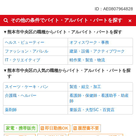
未経験歓迎
ミドル（40代～）活躍中
ID：AE0807964828
英語が活かせる
ボーナス・賞与あり
その他の条件でバイト・アルバイト・パートを探す
車通勤OK
交通費支給
熊本市中央区の職種からバイト・アルバイト・パートを探す
社会保険あり
社員登用あり
ヘルス・ビューティー
オフィスワーク・事務
ファッション・アパレル
建築・設備・アクティブワーク
IT・クリエイティブ
軽作業・製造・物流
熊本市中央区の人気の職種からバイト・アルバイト・パートを探
す
スイーツ・ケーキ・パン
製造・組立・加工
介護職・ヘルパー
看護師・保健師・看護助手・助産
師
薬剤師
量販店・大型SC・百貨店
家電・携帯販売
即日勤務OK
履歴書不要