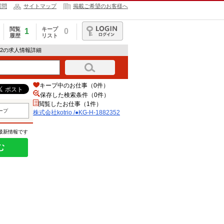
質問
サイトマップ
掲載ご希望のお客様へ
閲覧
キープ
1
0
履歴
リスト
ログイン
82352の求人情報詳細
キープ中のお仕事（0件）
保存した検索条件（
0
件）
閲覧したお仕事（1件）
ープ
株式会社kotrio /●KG-H-1882352
の最新情報です
む