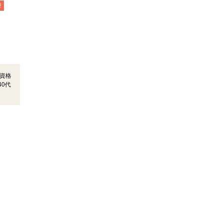
迎
資格
0代