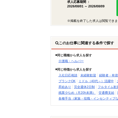
求人応募期間 ：
2026/08/01 ～ 2026/08/09
※掲載を終了した求人は閲覧できま
このお仕事に関連する条件で探す
同じ職種から求人を探す
介護職・ヘルパー
同じ特徴から求人を探す
入社日応相談
未経験歓迎
経験者・有資
ブランクOK
ミドル（40代～）活躍中
昇給あり
完全週休2日制
フルタイム歓
残業少なめ（月20h未満）
交通費支給
各種手当（家族・役職・インセンティブ