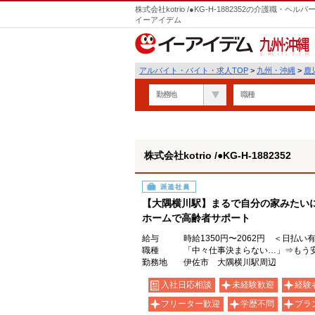
株式会社kotrio /●KG-H-1882352の介護職
イーアイデム
九州・沖縄
アルバイト・バイト・求人TOP
>
九州・沖縄
>
鹿
勤務地
職種
株式会社kotrio /●KG-H-1882352
派遣社員
【大隅横川駅】まるで自分の家みたい
ホームで高齢者サポート
給与
時給1350円〜2062円 ＜日払い
職種
「中々仕事決まらない…」⇒もう
勤務地
伊佐市 大隅横川駅周辺
入社日応相談
未経験歓迎
経験
フリーター歓迎
学歴不問
ブラ