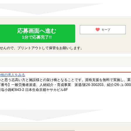
応募画面へ進む
キープ
1分で応募完了!!
せんので、プリントアウトして保管をお願いします。
の他の求人をみる
いと思う志高い方と施設様との架け橋となることです。資格支援を無料で実施し、業
一般労働者派遣、人材紹介・育成事業 派遣/派26-300203、紹介/26-ユ-300
小路町843-2 日本生命京都ヤサカビル8F