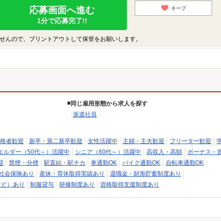
応募画面へ進む
キープ
1分で応募完了!!
せんので、プリントアウトして保管をお願いします。
同じ雇用形態から求人を探す
派遣社員
格者歓迎
新卒・第二新卒歓迎
女性活躍中
主婦・主夫歓迎
フリーター歓迎
エルダー（50代～）活躍中
シニア（60代～）活躍中
高収入・高額
ボーナス・
迎
禁煙・分煙
駅直結・駅チカ
車通勤OK
バイク通勤OK
自転車通勤OK
社会保険あり
産休・育休取得実績あり
退職金・財形貯蓄制度あり
など）あり
制服貸与
研修制度あり
資格取得支援制度あり