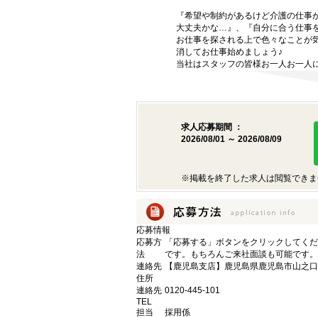
『希望や制約があるけど介護の仕事
大丈夫かな…』、『自分に合う仕事
お仕事を探される上で色々なことが気
消してお仕事始めましょう♪
当社はスタッフの皆様お一人お一人に
求人応募期間 ：
2026/08/01 ～ 2026/08/09
※掲載を終了した求人は閲覧できま
応募情報
応募方
「応募する」ボタンをクリックしてくだ
法
です。もちろんご来社面談も可能です。
連絡先
【鹿児島支店】鹿児島県鹿児島市山之口町1
住所
連絡先
0120-445-101
TEL
担当
採用係