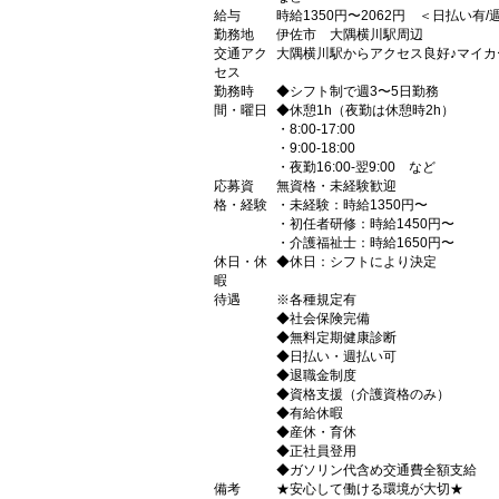
給与
時給1350円〜2062円 ＜日払い有
勤務地
伊佐市 大隅横川駅周辺
交通アク
大隅横川駅からアクセス良好♪マイカ
セス
勤務時
◆シフト制で週3〜5日勤務
間・曜日
◆休憩1h（夜勤は休憩時2h）
・8:00-17:00
・9:00-18:00
・夜勤16:00-翌9:00 など
応募資
無資格・未経験歓迎
格・経験
・未経験：時給1350円〜
・初任者研修：時給1450円〜
・介護福祉士：時給1650円〜
休日・休
◆休日：シフトにより決定
暇
待遇
※各種規定有
◆社会保険完備
◆無料定期健康診断
◆日払い・週払い可
◆退職金制度
◆資格支援（介護資格のみ）
◆有給休暇
◆産休・育休
◆正社員登用
◆ガソリン代含め交通費全額支給
備考
★安心して働ける環境が大切★