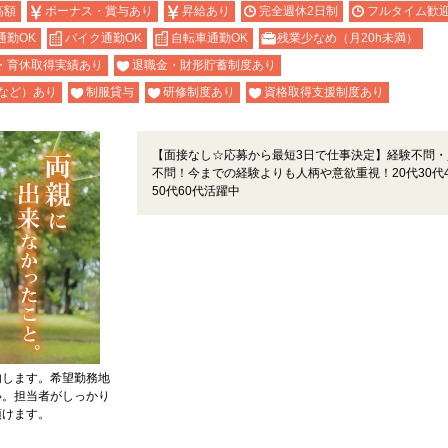
高額
ボーナス・賞与あり
昇給あり
完全週休2日制
フルタイム歓
通勤OK
バイク通勤OK
自転車通勤OK
残業少なめ（月20h未満）
・育休取得実績あり
退職金・財形貯蓄制度あり
など）あり
制服貸与
研修制度あり
資格取得支援制度あり
【面接なし☆応募から最短3日で仕事決定】経験不問・
不問！今までの経験よりも人柄や意欲重視！20代30代4
50代60代活躍中
内します。希望勤務地
い。担当者がしっかり
頂けます。