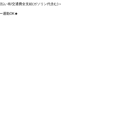
/週払い有/交通費全支給(ガソリン代含む)＞
ー通勤OK★