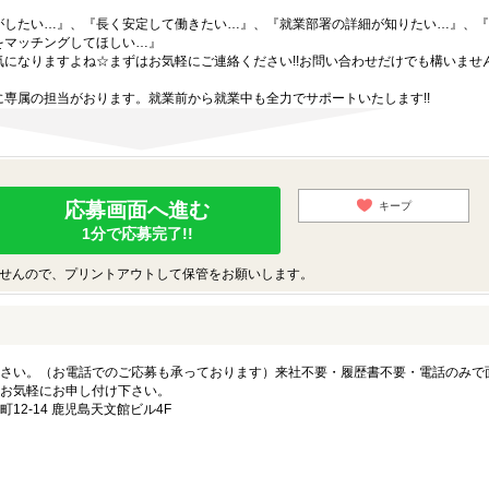
がしたい…』、『長く安定して働きたい…』、『就業部署の詳細が知りたい…』、『
をマッチングしてほしい…』
になりますよね☆まずはお気軽にご連絡ください!!お問い合わせだけでも構いません
専属の担当がおります。就業前から就業中も全力でサポートいたします!!
応募画面へ進む
キープ
1分で応募完了!!
せんので、プリントアウトして保管をお願いします。
さい。（お電話でのご応募も承っております）来社不要・履歴書不要・電話のみで
お気軽にお申し付け下さい。
2-14 鹿児島天文館ビル4F