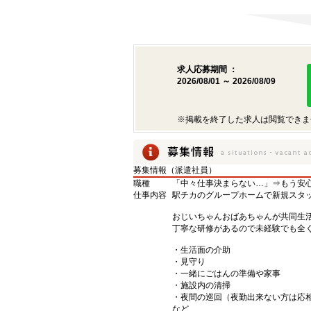
求人応募期間 ：
2026/08/01 ～ 2026/08/09
※掲載を終了した求人は閲覧できま
募集情報（派遣社員）
職種
「中々仕事決まらない…」⇒もう安
仕事内容
駅チカのグループホームで新規スタ
おじいちゃんおばあちゃんが共同生
丁寧な研修があるので未経験でも全く
・生活面の介助
・見守り
・一緒にごはんの準備や家事
・施設内の清掃
・夜間の巡回（夜勤出来ない方は応
など