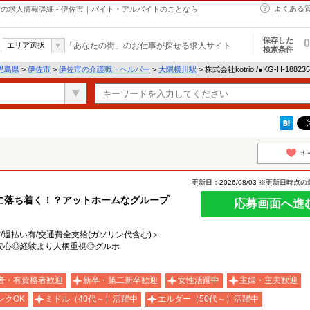
よくある
・ヘルパーの求人情報詳細 - 伊佐市｜バイト・アルバイトのことなら
保存した
0
エリア選択
「あなたの街」のお仕事が探せる求人サイト
検索条件
児島県
>
伊佐市
>
伊佐市の介護職・ヘルパー
>
大隅横川駅
> 株式会社kotrio /●KG-H-18
キ
更新日：2026/08/03 ※更新日時点
に落ち着く！？アットホームなグループ
応募画面へ進
有/週払い有/交通費全支給(ガソリン代含む)＞
安心◎経験より人柄重視◎グルホ
者・有資格者歓迎
新卒・第二新卒歓迎
女性活躍中
主婦・主夫歓迎
ンクOK
ミドル（40代～）活躍中
エルダー（50代～）活躍中