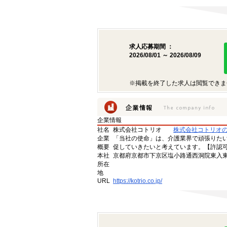
求人応募期間 ：
2026/08/01 ～ 2026/08/09
※掲載を終了した求人は閲覧できま
企業情報
社名
株式会社コトリオ
株式会社コトリオ
企業
「当社の使命」は、介護業界で頑張りた
概要
促していきたいと考えています。【許認可番号】
本社
京都府京都市下京区塩小路通西洞院東入東塩
所在
地
URL
https://kotrio.co.jp/