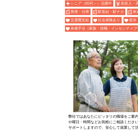
シニア（60代～）活躍中
高収入・
禁煙・分煙
駅直結・駅チカ
車
交通費支給
社会保険あり
産休
各種手当（家族・役職・インセンティブ
弊社ではあなたにピッタリの職場をご案
や曜日・時間などお気軽にご相談くださ
サポートしますので、安心して就業して