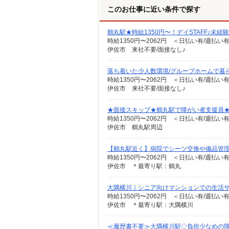
このお仕事に近い条件で探す
鶴丸駅★時給1350円〜！デイSTAFF♪未経
時給1350円〜2062円 ＜日払い有/週払い
伊佐市 来社不要/面接なし♪
落ち着いた少人数環境/グループホームで暮
時給1350円〜2062円 ＜日払い有/週払い
伊佐市 来社不要/面接なし♪
★面接スキップ★鶴丸駅で障がい者支援員
時給1350円〜2062円 ＜日払い有/週払い
伊佐市 鶴丸駅周辺
【鶴丸駅近く】病院でシーツ交換や備品管
時給1350円〜2062円 ＜日払い有/週払い
伊佐市 ＊最寄り駅：鶴丸
大隅横川｜シニア向けマンションでの生活
時給1350円〜2062円 ＜日払い有/週払い
伊佐市 ＊最寄り駅：大隅横川
≪履歴書不要≫大隅横川駅◇負担少なめの