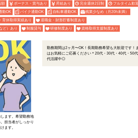
高額
ボーナス・賞与あり
昇給あり
完全週休2日制
フルタイム歓
通勤OK
バイク通勤OK
自転車通勤OK
残業少なめ（月20h未満）
・育休取得実績あり
退職金・財形貯蓄制度あり
など）あり
制服貸与
研修制度あり
資格取得支援制度あり
勤務期間は2ヶ月〜OK！長期勤務希望も大歓迎です！
はお気軽にご応募ください＊20代・30代・40代・50代
代活躍中◎
内します。希望勤務地
い。担当者がしっかり
頂けます。