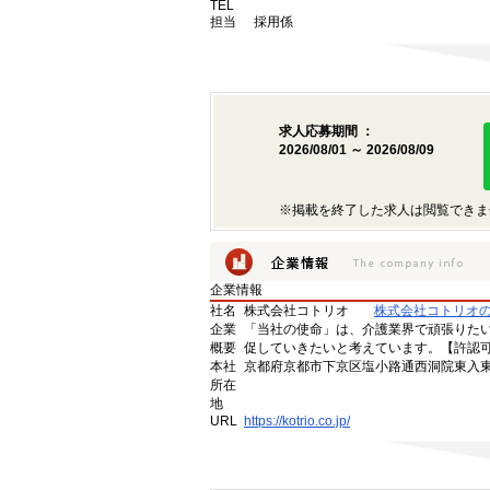
TEL
担当
採用係
求人応募期間 ：
2026/08/01 ～ 2026/08/09
※掲載を終了した求人は閲覧できま
企業情報
社名
株式会社コトリオ
株式会社コトリオ
企業
「当社の使命」は、介護業界で頑張りた
概要
促していきたいと考えています。【許認可番号】
本社
京都府京都市下京区塩小路通西洞院東入東塩
所在
地
URL
https://kotrio.co.jp/