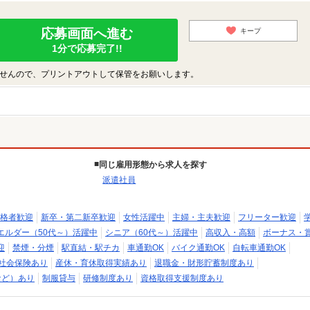
応募画面へ進む
キープ
1分で応募完了!!
せんので、プリントアウトして保管をお願いします。
同じ雇用形態から求人を探す
派遣社員
格者歓迎
新卒・第二新卒歓迎
女性活躍中
主婦・主夫歓迎
フリーター歓迎
エルダー（50代～）活躍中
シニア（60代～）活躍中
高収入・高額
ボーナス・
迎
禁煙・分煙
駅直結・駅チカ
車通勤OK
バイク通勤OK
自転車通勤OK
社会保険あり
産休・育休取得実績あり
退職金・財形貯蓄制度あり
など）あり
制服貸与
研修制度あり
資格取得支援制度あり