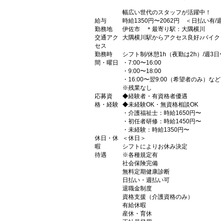
幅広い世代のスタッフが活躍中！
給与
時給1350円〜2062円 ＜日払い有
勤務地
伊佐市 ＊最寄り駅：大隅横川
交通アク
大隅横川駅からアクセス良好♪バイク
セス
勤務時
シフト制/休憩1h（夜勤は2h）/週3日
間・曜日
・7:00〜16:00
・9:00〜18:00
・16:00〜翌9:00（希望者のみ）など
※残業なし
応募資
◆経験者・有資格者優遇
格・経験
◆未経験OK・無資格相談OK
・介護福祉士：時給1650円〜
・初任者研修：時給1450円〜
・未経験：時給1350円〜
休日・休
＜休日＞
暇
シフトによりお休み決定
待遇
※各種規定有
社会保険完備
無料定期健康診断
日払い・週払い可
退職金制度
資格支援（介護資格のみ）
有給休暇
産休・育休