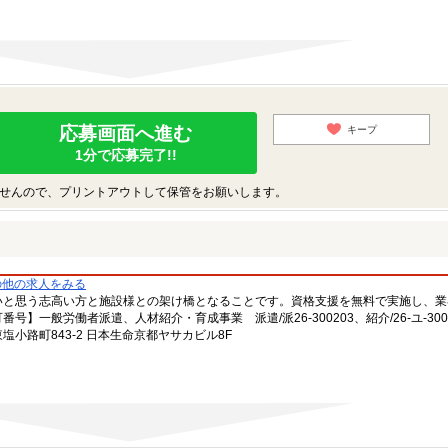
応募画面へ進む
キープ
1分で応募完了!!
せんので、プリントアウトして保管をお願いします。
の他の求人をみる
いと思う志高い方と施設様との架け橋となることです。資格支援を無料で実施し、業
一般労働者派遣、人材紹介・育成事業 派遣/派26-300203、紹介/26-ユ-300
小路町843-2 日本生命京都ヤサカビル8F