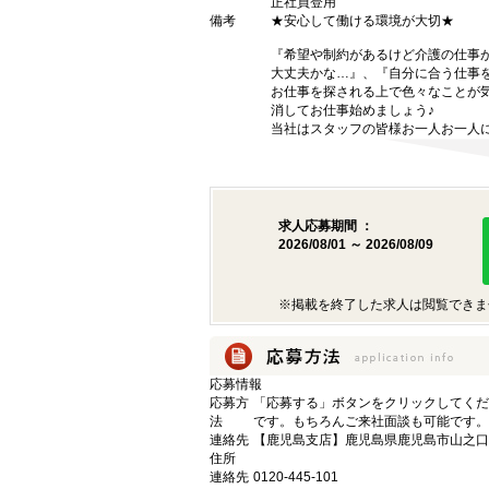
正社員登用
備考
★安心して働ける環境が大切★
『希望や制約があるけど介護の仕事
大丈夫かな…』、『自分に合う仕事
お仕事を探される上で色々なことが気
消してお仕事始めましょう♪
当社はスタッフの皆様お一人お一人に
求人応募期間 ：
2026/08/01 ～ 2026/08/09
※掲載を終了した求人は閲覧できま
応募情報
応募方
「応募する」ボタンをクリックしてくだ
法
です。もちろんご来社面談も可能です。
連絡先
【鹿児島支店】鹿児島県鹿児島市山之口町1
住所
連絡先
0120-445-101