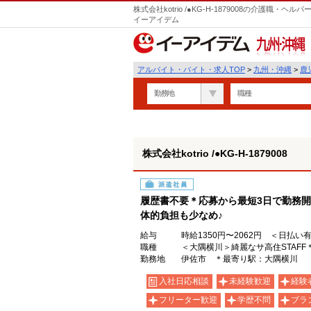
株式会社kotrio /●KG-H-1879008の介護職
イーアイデム
九州・沖縄
アルバイト・バイト・求人TOP
>
九州・沖縄
>
鹿
勤務地
職種
株式会社kotrio /●KG-H-1879008
派遣社員
履歴書不要＊応募から最短3日で勤務開
体的負担も少なめ♪
給与
時給1350円〜2062円 ＜日払い
職種
＜大隅横川＞綺麗なサ高住STAF
勤務地
伊佐市 ＊最寄り駅：大隅横川
入社日応相談
未経験歓迎
経験
フリーター歓迎
学歴不問
ブラ