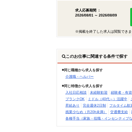
求人応募期間 ：
2026/08/01 ～ 2026/08/09
※掲載を終了した求人は閲覧できま
このお仕事に関連する条件で探す
同じ職種から求人を探す
介護職・ヘルパー
同じ特徴から求人を探す
入社日応相談
未経験歓迎
経験者・有資
ブランクOK
ミドル（40代～）活躍中
昇給あり
完全週休2日制
フルタイム歓
残業少なめ（月20h未満）
交通費支給
各種手当（家族・役職・インセンティブ