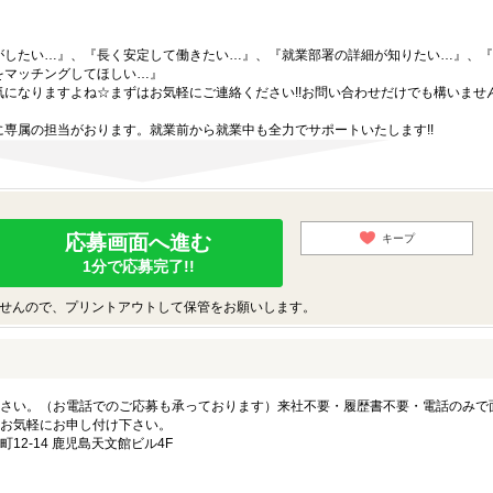
がしたい…』、『長く安定して働きたい…』、『就業部署の詳細が知りたい…』、『
をマッチングしてほしい…』
になりますよね☆まずはお気軽にご連絡ください!!お問い合わせだけでも構いません
専属の担当がおります。就業前から就業中も全力でサポートいたします!!
応募画面へ進む
キープ
1分で応募完了!!
せんので、プリントアウトして保管をお願いします。
さい。（お電話でのご応募も承っております）来社不要・履歴書不要・電話のみで
お気軽にお申し付け下さい。
2-14 鹿児島天文館ビル4F