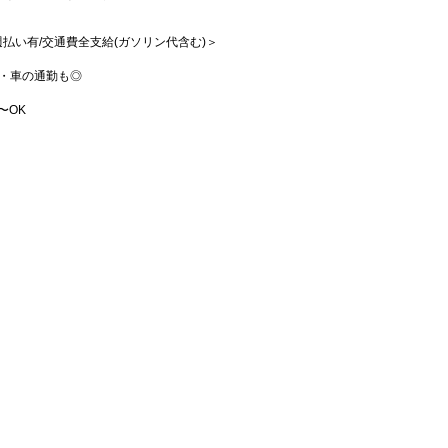
/週払い有/交通費全支給(ガソリン代含む)＞
・車の通勤も◎
〜OK