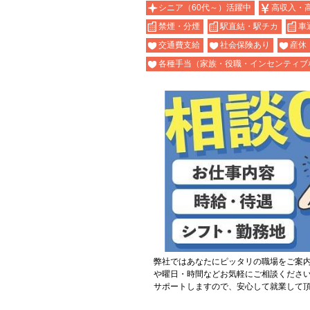
シニア（60代～）活躍中
高収入・
禁煙・分煙
駅直結・駅チカ
車
交通費支給
社会保険あり
産休
各種手当（家族・役職・インセンティブ
弊社ではあなたにピッタリの職場をご案
や曜日・時間などお気軽にご相談くださ
サポートしますので、安心して就業して