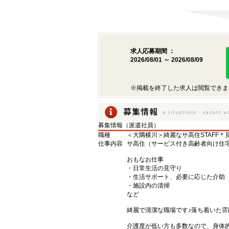
求人応募期間 ：
2026/08/01 ～ 2026/08/09
※掲載を終了した求人は閲覧できま
募集情報（派遣社員）
職種
＜大隅横川＞綺麗なサ高住STAFF
仕事内容
サ高住（サービス付き高齢者向け住宅）
おもなお仕事
・日常生活の見守り
・生活サポート、必要に応じた介助
・施設内の清掃
など
綺麗で清潔な職場です♪落ち着いた
介護度が低い方も多数なので、身体