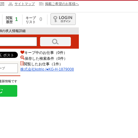
質問
サイトマップ
掲載ご希望のお客様へ
閲覧
キープ
1
0
履歴
リスト
ログイン
79008の求人情報詳細
キープ中のお仕事（0件）
保存した検索条件（
0
件）
閲覧したお仕事（1件）
ープ
株式会社kotrio /●KG-H-1879008
の最新情報です
む