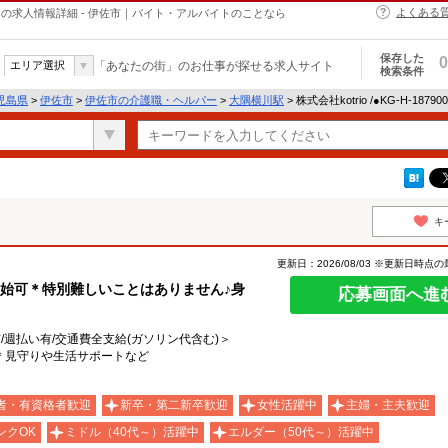
よくある
・ヘルパーの求人情報詳細 - 伊佐市｜バイト・アルバイトのことなら
保存した
0
エリア選択
「あなたの街」のお仕事が探せる求人サイト
検索条件
児島県
>
伊佐市
>
伊佐市の介護職・ヘルパー
>
大隅横川駅
> 株式会社kotrio /●KG-H-18
キ
更新日：2026/08/03 ※更新日時点
始可＊特別難しいことはありません♪身
応募画面へ進
有/週払い有/交通費全支給(ガソリン代含む)＞
F＊見守りや生活サポートなど
者・有資格者歓迎
新卒・第二新卒歓迎
女性活躍中
主婦・主夫歓迎
ンクOK
ミドル（40代～）活躍中
エルダー（50代～）活躍中