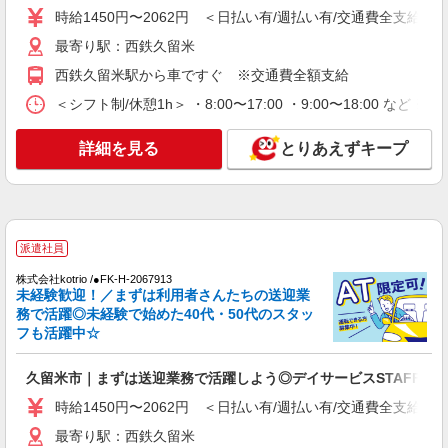
時給1450円〜2062円 ＜日払い有/週払い有/交通費全支給(ガ
詳細を見る
キープ
最寄り駅：西鉄久留米
西鉄久留米駅から車ですぐ ※交通費全額支給
派遣社員
（株）ウィルオブ・ワークCW 福岡支店/ms400101
＜シフト制/休憩1h＞ ・8:00〜17:00 ・9:00〜18:00 など 
グループホームstaff
時給1350円 ◆前払い・日払い・週払いOK
詳細を見る
とりあえずキープ
福岡県久留米市西鉄久留米駅周辺
詳細を見る
キープ
派遣社員
派遣社員
株式会社kotrio /●FK-H-2067913
（株）ウィルオブ・ワークCW 福岡支店/ms400101
未経験歓迎！／まずは利用者さんたちの送迎業
介護施設のケアスタッフ
務で活躍◎未経験で始めた40代・50代のスタッ
時給1350円 ◆前払い・日払い・週払いOK
フも活躍中☆
福岡県久留米市西鉄久留米駅周辺
久留米市｜まずは送迎業務で活躍しよう◎デイサービスSTAFF
詳細を見る
キープ
時給1450円〜2062円 ＜日払い有/週払い有/交通費全支給(ガ
最寄り駅：西鉄久留米