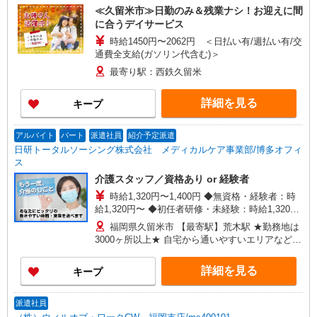
≪久留米市≫日勤のみ＆残業ナシ！お迎えに間
に合うデイサービス
時給1450円〜2062円 ＜日払い有/週払い有/交
通費全支給(ガソリン代含む)＞
最寄り駅：西鉄久留米
詳細を見る
キープ
アルバイト
パート
派遣社員
紹介予定派遣
日研トータルソーシング株式会社 メディカルケア事業部/博多オフィ
ス
介護スタッフ／資格あり or 経験者
時給1,320円〜1,400円 ◆無資格・経験者：時
給1,320円〜 ◆初任者研修・未経験：時給1,320
円〜 ◆初任者研修・経験者：時給1,350円〜 ◆介
福岡県久留米市 【最寄駅】荒木駅 ★勤務地は
護福祉士：時給1,400円〜 ※経験者は3ヶ月以上 ※
3000ヶ所以上★ 自宅から通いやすいエリアなど、
給与幅は経験・能力による ★週払いOK（規定あ
お好きな勤務地をお選び下さい！！
り）
詳細を見る
キープ
派遣社員