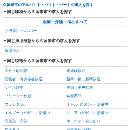
久留米市のアルバイト・バイト・パートの求人を探す
アルバイト
パート
派遣社員
紹介予定派遣
同じ職種から久留米市の求人を探す
日研トータルソーシング株式会社 メディカルケア事業部/博多オフィ
ス
医療・介護・福祉すべて
介護スタッフ／資格あり or 経験者
介護職・ヘルパー
時給1,320円〜1,400円 ◆無資格・経験者：時
給1,320円〜 ◆初任者研修・未経験：時給1,320
同じ雇用形態から久留米市の求人を探す
円〜 ◆初任者研修・経験者：時給1,350円〜 ◆介
福岡県久留米市 【最寄駅】大善寺駅 ★勤務地
護福祉士：時給1,400円〜 ※経験者は3ヶ月以上 ※
派遣社員
は3000ヶ所以上★ 自宅から通いやすいエリアな
給与幅は経験・能力による ★週払いOK（規定あ
ど、お好きな勤務地をお選び下さい！！
り）
同じ特徴から久留米市の求人を探す
詳細を見る
キープ
入社日応相談
未経験歓迎
派遣社員
経験者・有資格者歓迎
新卒・第二新卒歓迎
株式会社kotrio /●FK-H-2068902
女性活躍中
主婦・主夫歓迎
久留米市の小さいデイサービス★残業なし♪日
勤のみ◎夜はおうち時間
フリーター歓迎
学歴不問
時給1450円〜2062円 ＜日払い有/週払い有/交
ブランクOK
ミドル（40代～）活躍中
通費全支給(ガソリン代含む)＞
エルダー（50代～）活躍中
シニア（60代～）活躍中
最寄り駅：西鉄久留米
高収入・高額
ボーナス・賞与あり
詳細を見る
キープ
昇給あり
完全週休2日制