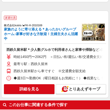
派遣社員
株式会社kotrio /●FK-H-2020512
派遣社員
久留米市★未経験OKの人間関係に悩まない職
場へ★サ高住スタッフ
株式会社kotrio /●FK-H-2010169
家族のように寄り添える＊あったかいグループ
時給1450円〜2062円 ＜日払い有/週払い有/交
ホーム♪家事が好きな方歓迎！主婦主夫さん活躍
通費全支給(ガソリン代含む)＞
中
最寄り駅：西鉄久留米
西鉄久留米駅＊少人数グルホで利用者さんと家事や掃除など♪日払い
詳細を見る
キープ
時給1450円〜2062円 ＜日払い有/週払い有/交通費全支給(ガ
派遣社員
最寄り駅：西鉄久留米
株式会社kotrio /●FK-H-2010169
西鉄久留米駅から車ですぐ ※交通費全額支給
西鉄久留米駅＊少人数グルホで利用者さんと家
◆週3日〜勤務OK（曜日相談もお気軽に！） ◆残業なし！日勤のみの勤務も
事や掃除など♪日払いOK
時給1450円〜2062円 ＜日払い有/週払い有/交
通費全支給(ガソリン代含む)＞
詳細を見る
とりあえずキープ
最寄り駅：西鉄久留米
このお仕事に関連する条件で探す
詳細を見る
キープ