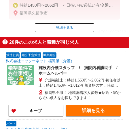
時給1450円〜2062円 ＜日払い有/週払い有/交通費
全支給(ガソリン代含む)＞
福岡県久留米市
詳細を見る
ID：AE0610053212
20
件のこの求人と職種が同じ求人
掲載期間終了
派遣社員
紹介予定派遣
職業紹介
株式会社ニッソーネット 福岡版（介護）
施設内介護スタッフ / 病院内看護助手 /
ホームヘルパー
介護福祉士：時給1,650円〜2,062円 初任者以
上：時給1,450円〜1,812円 無資格の方：時給
1,350円〜1,687円 ※給与幅は勤務先による +交通
福岡県全域！ 地域密着求人多数★駅近・家か
費、諸手当（勤務先による） +0円で介護資格が取
ら近い求人をお探しできます！
れる （別途規定） ★給与日払い制度あり！
詳細を見る
キープ
パート