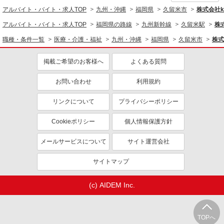
アルバイト・バイト・求人TOP
九州・沖縄
福岡県
久留米市
株式会社ko
アルバイト・バイト・求人TOP
福岡県の路線
九州新幹線
久留米駅
株式
職種・条件一覧
医療・介護・福祉
九州・沖縄
福岡県
久留米市
株式
掲載ご希望のお客様へ
よくある質問
お問い合わせ
利用規約
リンクについて
プライバシーポリシー
Cookieポリシー
個人情報保護方針
メールサービスについて
サイト運営会社
サイトマップ
(c) AIDEM Inc.
TOPへ