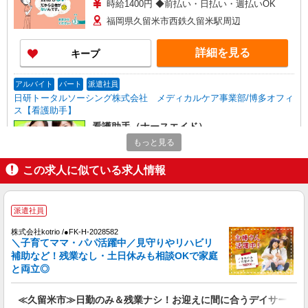
時給1400円 ◆前払い・日払い・週払いOK
福岡県久留米市西鉄久留米駅周辺
詳細を見る
キープ
アルバイト
パート
派遣社員
日研トータルソーシング株式会社 メディカルケア事業部/博多オフィ
ス【看護助手】
看護助手（ナースエイド）
もっと見る
時給1,300円 ★週払いOK（規定あり） ※給与
幅は経験・能力による
この求人に似ている求人情報
福岡県久留米市 【最寄駅】五郎丸駅
詳細を見る
キープ
派遣社員
株式会社kotrio /●FK-H-2028582
派遣社員
＼子育てママ・パパ活躍中／見守りやリハビリ
（株）ウィルオブ・ワークCW 福岡支店/ms400101
補助など！残業なし・土日休みも相談OKで家庭
夜勤専従
と両立◎
時給1400円 ◆前払い・日払い・週払いOK
福岡県久留米市
≪久留米市≫日勤のみ＆残業ナシ！お迎えに間に合うデイサービス