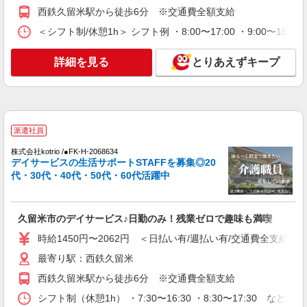
アルバイト
パート
派遣社員
紹介予定派遣
西鉄久留米駅から徒歩6分 ※交通費全額支給
日研トータルソーシング株式会社 メディカルケア事業部/博多オフィ
ス
＜シフト制/休憩1h＞ シフト例 ・8:00〜17:00 ・9:00〜18:
未経験・無資格OKの介護スタッフ
時給1,300円〜1,400円 ★週払いOK（規定あ
詳細を見る
とりあえずキープ
り） ※給与幅は経験・能力による
福岡県久留米市 【最寄駅】五郎丸駅 ★勤務地
は3000ヶ所以上★ 自宅から通いやすいエリアな
ど、お好きな勤務地をお選び下さい！！
詳細を見る
派遣社員
キープ
株式会社kotrio /●FK-H-2068634
デイサービスの生活サポートSTAFFを募集◎20
派遣社員
代・30代・40代・50代・60代活躍中
株式会社kotrio /●FK-H-2068634
久留米市のデイサービス♪日勤のみ！残業ゼロ
で趣味も満喫
久留米市のデイサービス♪日勤のみ！残業ゼロで趣味も満喫
時給1450円〜2062円 ＜日払い有/週払い有/交
通費全支給(ガソリン代含む)＞
時給1450円〜2062円 ＜日払い有/週払い有/交通費全支給(ガ
最寄り駅：西鉄久留米
最寄り駅：西鉄久留米
西鉄久留米駅から徒歩6分 ※交通費全額支給
詳細を見る
キープ
シフト制（休憩1h） ・7:30〜16:30 ・8:30〜17:30 など