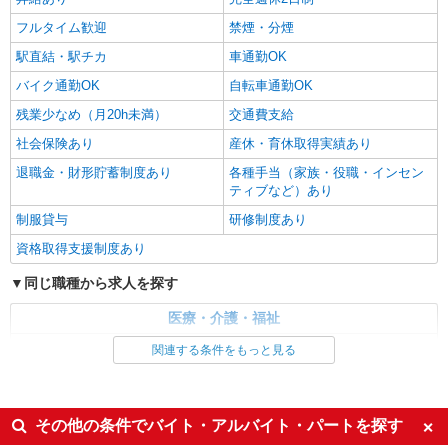
フルタイム歓迎
禁煙・分煙
駅直結・駅チカ
車通勤OK
バイク通勤OK
自転車通勤OK
残業少なめ（月20h未満）
交通費支給
社会保険あり
産休・育休取得実績あり
退職金・財形貯蓄制度あり
各種手当（家族・役職・インセン
ティブなど）あり
制服貸与
研修制度あり
資格取得支援制度あり
同じ職種から求人を探す
医療・介護・福祉
介護職・ヘルパー
関連する条件をもっと見る
同じ特徴から求人を探す
未経験歓迎
ミドル（40代～）活躍中
その他の条件でバイト・アルバイト・パートを探す
ボーナス・賞与あり
車通勤OK