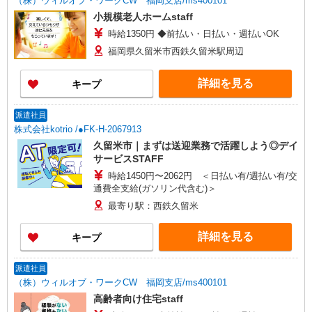
（株）ウィルオブ・ワークCW 福岡支店/ms400101
小規模老人ホームstaff
時給1350円 ◆前払い・日払い・週払いOK
福岡県久留米市西鉄久留米駅周辺
詳細を見る
キープ
派遣社員
株式会社kotrio /●FK-H-2067913
久留米市｜まずは送迎業務で活躍しよう◎デイ
サービスSTAFF
時給1450円〜2062円 ＜日払い有/週払い有/交
通費全支給(ガソリン代含む)＞
最寄り駅：西鉄久留米
詳細を見る
キープ
派遣社員
（株）ウィルオブ・ワークCW 福岡支店/ms400101
高齢者向け住宅staff