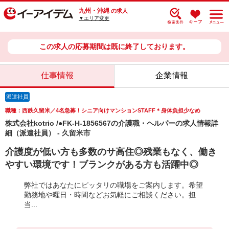
九州・沖縄
の求人
▼エリア変更
この求人の応募期間は既に終了しております。
仕事情報
企業情報
派遣社員
職種：西鉄久留米／4名急募！シニア向けマンションSTAFF＊身体負担少なめ
株式会社kotrio /●FK-H-1856567の介護職・ヘルパーの求人情報詳
細（派遣社員） - 久留米市
介護度が低い方も多数のサ高住◎残業もなく、働き
やすい環境です！ブランクがある方も活躍中◎
弊社ではあなたにピッタリの職場をご案内します。希望
勤務地や曜日・時間などお気軽にご相談ください。担
当...