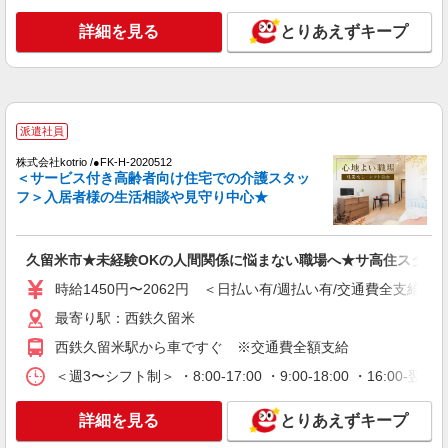
アルバイト
パート
派遣社員
紹介予定派遣
日研トータルソーシング株式会社 メディカルケア事業部/博多オフィ
詳細を見る
とりあえずキープ
ス
介護スタッフ／資格あり or 経験者
時給1,320円〜1,400円 ◆無資格・経験者：時
給1,320円〜 ◆初任者研修・未経験：時給1,320
円〜 ◆初任者研修・経験者：時給1,350円〜 ◆介
派遣社員
福岡県久留米市 【最寄駅】田主丸駅 ★勤務地
護福祉士：時給1,400円〜 ※経験者は3ヶ月以上 ※
は3000ヶ所以上★ 自宅から通いやすいエリアな
株式会社kotrio /●FK-H-2020512
給与幅は経験・能力による ★週払いOK（規定あ
ど、お好きな勤務地をお選び下さい！！
＜サービス付き高齢者向け住宅での介護スタッ
り）
フ＞入居者様の生活相談や見守り中心★
詳細を見る
キープ
アルバイト
パート
派遣社員
紹介予定派遣
久留米市★未経験OKの人間関係に悩まない職場へ★サ高住スタッ
日研トータルソーシング株式会社 メディカルケア事業部/博多オフィ
ス
時給1450円〜2062円 ＜日払い有/週払い有/交通費全支給(ガ
介護スタッフ／資格あり or 経験者
最寄り駅：西鉄久留米
時給1,320円〜1,400円 ◆無資格・経験者：時
西鉄久留米駅から車ですぐ ※交通費全額支給
給1,320円〜 ◆初任者研修・未経験：時給1,320
円〜 ◆初任者研修・経験者：時給1,350円〜 ◆介
＜週3〜シフト制＞ ・8:00-17:00 ・9:00-18:00 ・16:
福岡県久留米市 【最寄駅】五郎丸駅 ★勤務地
護福祉士：時給1,400円〜 ※経験者は3ヶ月以上 ※
は3000ヶ所以上★ 自宅から通いやすいエリアな
給与幅は経験・能力による ★週払いOK（規定あ
ど、お好きな勤務地をお選び下さい！！
詳細を見る
とりあえずキープ
り）
詳細を見る
キープ