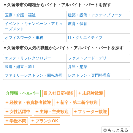
久留米市の職種からバイト・アルバイト・パートを探す
交通費支給
社会保険あり
医療・介護・福祉
建築・設備・アクティブワーク
産休・育休取得実績あり
イベント・キャンペーン・アミュ
教育・保育
ーズメント
オフィスワーク・事務
IT・クリエイティブ
久留米市の人気の職種からバイト・アルバイト・パートを探す
エステ・リフレクソロジー
ファストフード・デリ
製造・組立・加工
弁当・惣菜
ファミリーレストラン・回転寿司
レストラン・専門料理店
介護職・ヘルパー
入社日応相談
未経験歓迎
経験者・有資格者歓迎
新卒・第二新卒歓迎
女性活躍中
主婦・主夫歓迎
フリーター歓迎
学歴不問
ブランクOK
もっと見る