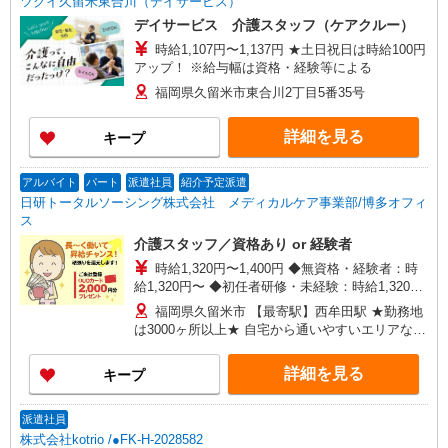
ツクイ久留米東合川（デイサービス）
デイサービス 介護スタッフ（ケアクルー）
時給1,107円〜1,137円 ★土日祝日は時給100円
アップ！ ※給与幅は資格・経験等による
福岡県久留米市東合川2丁目5番35号
詳細を見る
キープ
アルバイト
パート
派遣社員
紹介予定派遣
日研トータルソーシング株式会社 メディカルケア事業部/博多オフィ
ス
介護スタッフ／資格あり or 経験者
時給1,320円〜1,400円 ◆無資格・経験者：時
給1,320円〜 ◆初任者研修・未経験：時給1,320
円〜 ◆初任者研修・経験者：時給1,350円〜 ◆介
福岡県久留米市 【最寄駅】西牟田駅 ★勤務地
護福祉士：時給1,400円〜 ※経験者は3ヶ月以上 ※
は3000ヶ所以上★ 自宅から通いやすいエリアな
給与幅は経験・能力による ★週払いOK（規定あ
ど、お好きな勤務地をお選び下さい！！
り）
詳細を見る
キープ
派遣社員
株式会社kotrio /●FK-H-2028582