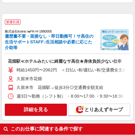
派遣社員
（株）ウィルオブ・ワークCW 福岡支店/ms400101
夜勤専従
派遣社員
時給1400円 ◆前払い・日払い・週払いOK
株式会社kotrio /●FK-H-1880005
福岡県久留米市JR久留米駅周辺
履歴書不要・面接なし・即日勤務可！サ高住の
生活サポートSTAFF♪生活相談や必要に応じた
介助等
詳細を見る
キープ
花畑駅≪ホテルみたいに綺麗なサ高住★身体負担少ない仕事
アルバイト
パート
派遣社員
紹介予定派遣
日研トータルソーシング株式会社 メディカルケア事業部/博多オフィ
時給1450円〜2062円 ＜日払い有/週払い有/交通費全支給(ガ
ス
久留米市花畑
介護スタッフ／資格あり or 経験者
久留米市 花畑駅→徒歩3分◎交通費全額支給
時給1,320円〜1,400円 ◆無資格・経験者：時
給1,320円〜 ◆初任者研修・未経験：時給1,320
週3日〜勤務（シフト制） ・8:00〜17:00 ・9:30〜18:30 ・
円〜 ◆初任者研修・経験者：時給1,350円〜 ◆介
福岡県久留米市 【最寄駅】五郎丸駅 ★勤務地
護福祉士：時給1,400円〜 ※経験者は3ヶ月以上 ※
は3000ヶ所以上★ 自宅から通いやすいエリアな
詳細を見る
とりあえずキープ
給与幅は経験・能力による ★週払いOK（規定あ
ど、お好きな勤務地をお選び下さい！！
り）
詳細を見る
キープ
このお仕事に関連する条件で探す
派遣社員