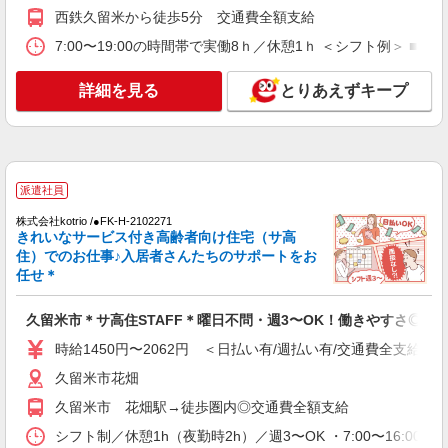
西鉄久留米から徒歩5分 交通費全額支給
派遣社員
株式会社kotrio /●FK-H-2068634
7:00〜19:00の時間帯で実働8ｈ／休憩1ｈ ＜シフト例＞ ■8：00
久留米市のデイサービス♪日勤のみ！残業ゼロ
で趣味も満喫
詳細を見る
とりあえずキープ
時給1450円〜2062円 ＜日払い有/週払い有/交
通費全支給(ガソリン代含む)＞
最寄り駅：西鉄久留米
派遣社員
詳細を見る
キープ
株式会社kotrio /●FK-H-2102271
きれいなサービス付き高齢者向け住宅（サ高
派遣社員
住）でのお仕事♪入居者さんたちのサポートをお
株式会社kotrio /●FK-H-2009774
任せ＊
毎日通うのが楽しみになる＊ホテルのような美
しいサ高住のSTAFF
久留米市＊サ高住STAFF＊曜日不問・週3〜OK！働きやすさ◎
時給1450円〜2062円 ＜日払い有/週払い有/交
通費全支給(ガソリン代含む)＞
時給1450円〜2062円 ＜日払い有/週払い有/交通費全支給(ガ
最寄り駅：西鉄久留米
久留米市花畑
久留米市 花畑駅→徒歩圏内◎交通費全額支給
詳細を見る
キープ
シフト制／休憩1h（夜勤時2h）／週3〜OK ・7:00〜16:00 ・9:0