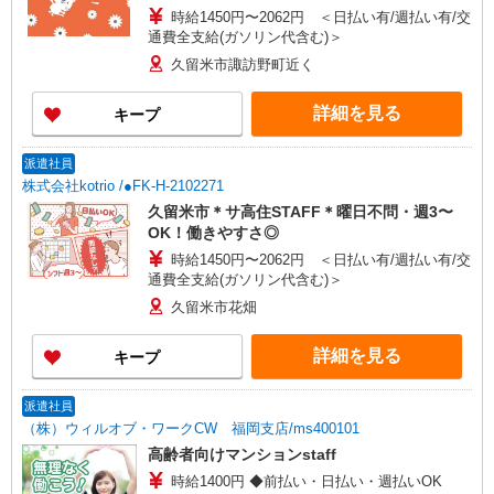
時給1450円〜2062円 ＜日払い有/週払い有/交
通費全支給(ガソリン代含む)＞
久留米市諏訪野町近く
詳細を見る
キープ
派遣社員
株式会社kotrio /●FK-H-2102271
久留米市＊サ高住STAFF＊曜日不問・週3〜
OK！働きやすさ◎
時給1450円〜2062円 ＜日払い有/週払い有/交
通費全支給(ガソリン代含む)＞
久留米市花畑
詳細を見る
キープ
派遣社員
（株）ウィルオブ・ワークCW 福岡支店/ms400101
高齢者向けマンションstaff
時給1400円 ◆前払い・日払い・週払いOK