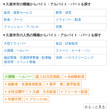
久留米市の職種からバイト・アルバイト・パートを探す
交通費支給
社会保険あり
販売・接客サービス
教育・保育
産休・育休取得実績あり
飲食・フード
ドライバー・配達
ファッション・アパレル
営業
久留米市の人気の職種からバイト・アルバイト・パートを探す
大型ドライバー
食品・試食販売
介護職・ヘルパー
スイーツ・ケーキ・パン
施設警備・交通誘導警備・駐車輪
清掃・ハウスクリーニング
場管理・イベント警備
介護職・ヘルパー
入社日応相談
未経験歓迎
経験者・有資格者歓迎
新卒・第二新卒歓迎
女性活躍中
主婦・主夫歓迎
フリーター歓迎
学歴不問
ブランクOK
もっと見る