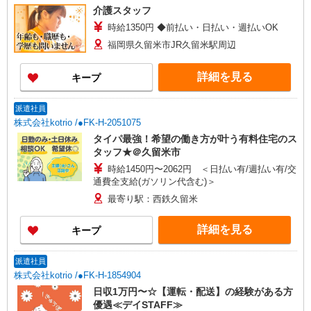
介護スタッフ
時給1350円 ◆前払い・日払い・週払いOK
福岡県久留米市JR久留米駅周辺
詳細を見る
キープ
派遣社員
株式会社kotrio /●FK-H-2051075
タイパ最強！希望の働き方が叶う有料住宅のス
タッフ★＠久留米市
時給1450円〜2062円 ＜日払い有/週払い有/交
通費全支給(ガソリン代含む)＞
最寄り駅：西鉄久留米
詳細を見る
キープ
派遣社員
株式会社kotrio /●FK-H-1854904
日収1万円〜☆【運転・配送】の経験がある方
優遇≪デイSTAFF≫