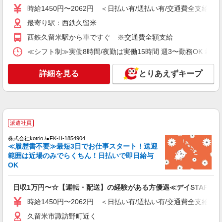
詳細を見る
時給1450円〜2062円 ＜日払い有/週払い有/交通費全支給(ガ
キープ
最寄り駅：西鉄久留米
派遣社員
西鉄久留米駅から車ですぐ ※交通費全額支給
株式会社kotrio /●FK-H-1880005
≪シフト制≫実働8時間/夜勤は実働15時間 週3〜勤務OK 希望シフト制 
花畑駅≪ホテルみたいに綺麗なサ高住★身体負
担少ない仕事
詳細を見る
とりあえずキープ
時給1450円〜2062円 ＜日払い有/週払い有/交
通費全支給(ガソリン代含む)＞
久留米市花畑
詳細を見る
キープ
派遣社員
株式会社kotrio /●FK-H-1854904
派遣社員
≪履歴書不要≫最短3日でお仕事スタート！送迎
（株）ウィルオブ・ワークCW 福岡支店/ms400101
範囲は近場のみでらくちん！日払いで即日給与
日常生活の見守りスタッフ
OK
時給1350円 ◆前払い・日払い・週払いOK
福岡県久留米市西鉄久留米駅周辺
日収1万円〜☆【運転・配送】の経験がある方優遇≪デイSTAFF≫
時給1450円〜2062円 ＜日払い有/週払い有/交通費全支給(ガ
詳細を見る
キープ
久留米市諏訪野町近く