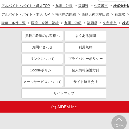
アルバイト・バイト・求人TOP
九州・沖縄
福岡県
久留米市
株式会社ko
アルバイト・バイト・求人TOP
福岡県の路線
西鉄天神大牟田線
花畑駅
職種・条件一覧
医療・介護・福祉
九州・沖縄
福岡県
久留米市
株式
掲載ご希望のお客様へ
よくある質問
お問い合わせ
利用規約
リンクについて
プライバシーポリシー
Cookieポリシー
個人情報保護方針
メールサービスについて
サイト運営会社
サイトマップ
(c) AIDEM Inc.
TOPへ