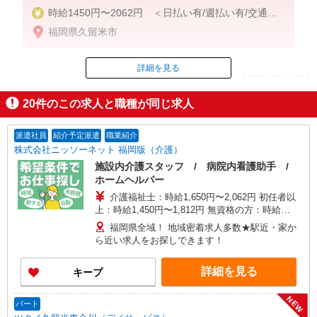
時給1450円〜2062円 ＜日払い有/週払い有/交通費
全支給(ガソリン代含む)＞
福岡県久留米市
詳細を見る
ID：AE0610051754
20
件のこの求人と職種が同じ求人
掲載期間終了
派遣社員
紹介予定派遣
職業紹介
株式会社ニッソーネット 福岡版（介護）
施設内介護スタッフ / 病院内看護助手 /
ホームヘルパー
介護福祉士：時給1,650円〜2,062円 初任者以
上：時給1,450円〜1,812円 無資格の方：時給
1,350円〜1,687円 ※給与幅は勤務先による +交通
福岡県全域！ 地域密着求人多数★駅近・家か
費、諸手当（勤務先による） +0円で介護資格が取
ら近い求人をお探しできます！
れる （別途規定） ★給与日払い制度あり！
詳細を見る
キープ
NEW
パート