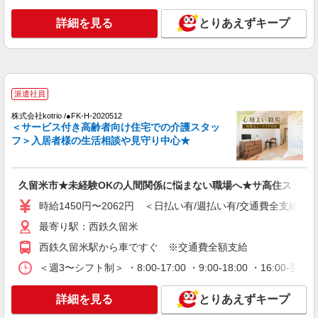
派遣社員
株式会社kotrio /●FK-H-1880050
詳細を見る
とりあえずキープ
＜花畑＞障がい者施設の支援員＊軽作業の見守
りなど＊日払いOK
時給1450円〜2062円 ＜日払い有/週払い有/交
通費全支給(ガソリン代含む)＞
派遣社員
久留米市花畑
株式会社kotrio /●FK-H-2020512
＜サービス付き高齢者向け住宅での介護スタッ
詳細を見る
キープ
フ＞入居者様の生活相談や見守り中心★
アルバイト
パート
派遣社員
紹介予定派遣
日研トータルソーシング株式会社 メディカルケア事業部/博多オフィ
久留米市★未経験OKの人間関係に悩まない職場へ★サ高住スタッ
ス
時給1450円〜2062円 ＜日払い有/週払い有/交通費全支給(ガ
介護スタッフ／資格あり or 経験者
時給1,320円〜1,400円 ◆無資格・経験者：時
最寄り駅：西鉄久留米
給1,320円〜 ◆初任者研修・未経験：時給1,320
西鉄久留米駅から車ですぐ ※交通費全額支給
円〜 ◆初任者研修・経験者：時給1,350円〜 ◆介
福岡県久留米市 【最寄駅】御井駅 ★勤務地は
護福祉士：時給1,400円〜 ※経験者は3ヶ月以上 ※
＜週3〜シフト制＞ ・8:00-17:00 ・9:00-18:00 ・16:
3000ヶ所以上★ 自宅から通いやすいエリアなど、
給与幅は経験・能力による ★週払いOK（規定あ
お好きな勤務地をお選び下さい！！
り）
詳細を見る
とりあえずキープ
詳細を見る
キープ