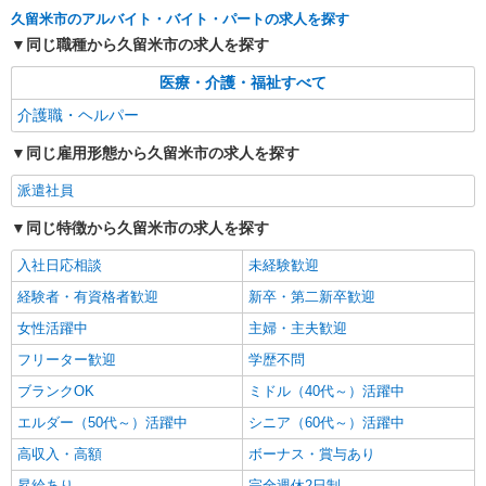
（株）ウィルオブ・ワークCW 福岡支店/ms400101
久留米市のアルバイト・バイト・パートの求人を探す
介護施設のケアスタッフ
同じ職種から久留米市の求人を探す
時給1350円 ◆前払い・日払い・週払いOK
医療・介護・福祉すべて
福岡県久留米市西鉄久留米駅周辺
介護職・ヘルパー
詳細を見る
キープ
同じ雇用形態から久留米市の求人を探す
派遣社員
派遣社員
株式会社kotrio /●FK-H-2012226
同じ特徴から久留米市の求人を探す
西鉄久留米駅｜未経験でも大丈夫◎研修が手厚
い有料住宅の介護♪
入社日応相談
未経験歓迎
時給1450円〜2062円 ＜日払い有/週払い有/交
経験者・有資格者歓迎
新卒・第二新卒歓迎
通費全支給(ガソリン代含む)＞
女性活躍中
主婦・主夫歓迎
最寄り駅：西鉄久留米
フリーター歓迎
学歴不問
詳細を見る
キープ
ブランクOK
ミドル（40代～）活躍中
エルダー（50代～）活躍中
シニア（60代～）活躍中
高収入・高額
ボーナス・賞与あり
昇給あり
完全週休2日制