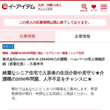
九州・沖縄
の求人
▼エリア変更
この求人の応募期間は既に終了しております。
仕事情報
企業情報
派遣社員
職種：花畑駅★2050年問題に挑む！ケアヒーロー募集！シニア住宅
株式会社kotrio /●FK-H-1854696の介護職・ヘルパーの求人情報詳
細（派遣社員） - 久留米市
綺麗なシニア住宅で入居者の生活介助や見守り★介
護職の2050年問題、人手不足をチャンスに★
弊社ではあなたにピッタリの職場をご案内します。希望
勤務地や曜日・時間などお気軽にご相談ください。担
当...