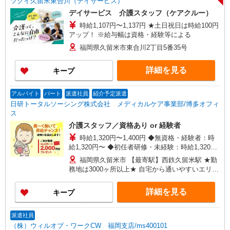
ツクイ久留米東合川（デイサービス）
デイサービス 介護スタッフ（ケアクルー）
時給1,107円〜1,137円 ★土日祝日は時給100円
アップ！ ※給与幅は資格・経験等による
福岡県久留米市東合川2丁目5番35号
詳細を見る
キープ
アルバイト
パート
派遣社員
紹介予定派遣
日研トータルソーシング株式会社 メディカルケア事業部/博多オフィ
ス
介護スタッフ／資格あり or 経験者
時給1,320円〜1,400円 ◆無資格・経験者：時
給1,320円〜 ◆初任者研修・未経験：時給1,320
円〜 ◆初任者研修・経験者：時給1,350円〜 ◆介
福岡県久留米市 【最寄駅】西鉄久留米駅 ★勤
護福祉士：時給1,400円〜 ※経験者は3ヶ月以上 ※
務地は3000ヶ所以上★ 自宅から通いやすいエリア
給与幅は経験・能力による ★週払いOK（規定あ
など、お好きな勤務地をお選び下さい！！
り）
詳細を見る
キープ
派遣社員
（株）ウィルオブ・ワークCW 福岡支店/ms400101