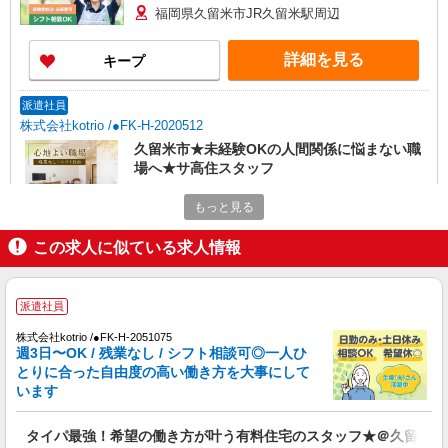
福岡県久留米市JR久留米駅周辺
詳細を見る
キープ
派遣社員
株式会社kotrio /●FK-H-2020512
久留米市★未経験OKの人間関係に悩まない職
場へ★サ高住スタッフ
時給1450円〜2062円 ＜日払い有/週払い有/交
もっと見る
通費全支給(ガソリン代含む)＞
最寄り駅：西鉄久留米
この求人に似ている求人情報
詳細を見る
キープ
派遣社員
派遣社員
株式会社kotrio /●FK-H-2051075
（株）ウィルオブ・ワークCW 福岡支店/ms400101
週3日〜OK / 残業なし / シフト相談可◎一人ひ
高齢者向けマンションstaff
とりに合った自由度の高い働き方を大事にして
います
時給1400円 ◆前払い・日払い・週払いOK
福岡県久留米市
タイパ最強！希望の働き方が叶う有料住宅のスタッフ★＠久留米市