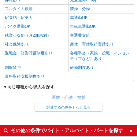
フルタイム歓迎
禁煙・分煙
駅直結・駅チカ
車通勤OK
バイク通勤OK
自転車通勤OK
残業少なめ（月20h未満）
交通費支給
社会保険あり
産休・育休取得実績あり
退職金・財形貯蓄制度あり
各種手当（家族・役職・インセン
ティブなど）あり
制服貸与
研修制度あり
資格取得支援制度あり
同じ職種から求人を探す
医療・介護・福祉
介護職・ヘルパー
関連する条件をもっと見る
同じ特徴から求人を探す
未経験歓迎
ミドル（40代～）活躍中
その他の条件でバイト・アルバイト・パートを探す
ボーナス・賞与あり
車通勤OK