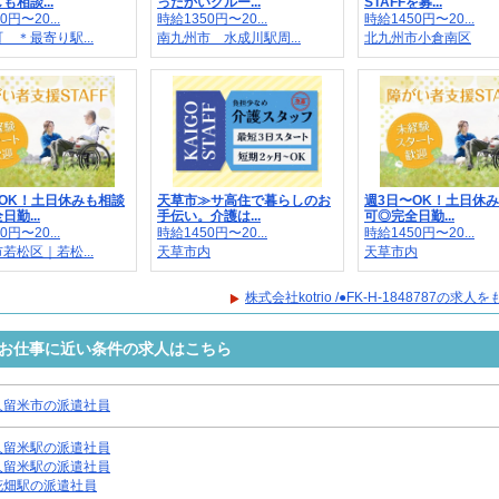
も相談...
ったかいグルー...
STAFFを募...
0円〜20...
時給1350円〜20...
時給1450円〜20...
 ＊最寄り駅...
南九州市 水成川駅周...
北九州市小倉南区
OK！土日休みも相談
天草市≫サ高住で暮らしのお
週3日〜OK！土日休
勤...
手伝い。介護は...
可◎完全日勤...
0円〜20...
時給1450円〜20...
時給1450円〜20...
若松区｜若松...
天草市内
天草市内
株式会社kotrio /●FK-H-1848787の求
8787のお仕事に近い条件の求人はこちら
久留米市の派遣社員
久留米駅の派遣社員
久留米駅の派遣社員
花畑駅の派遣社員