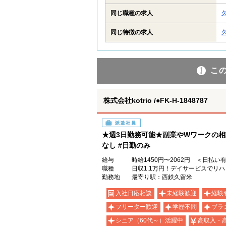
同じ職種の求人
同じ特徴の求人
こ
株式会社kotrio /●FK-H-1848787
派遣社員
★週3日勤務可能★副業やWワークの相
なし #日勤のみ
給与
時給1450円〜2062円 ＜日払い
職種
日収1.1万円！デイサービスでリ
勤務地
最寄り駅：西鉄久留米
入社日応相談
未経験歓迎
経験
フリーター歓迎
学歴不問
ブラ
シニア（60代～）活躍中
高収入・