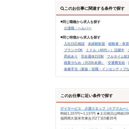
このお仕事に関連する条件で探す
同じ職種から求人を探す
介護職・ヘルパー
同じ特徴から求人を探す
入社日応相談
未経験歓迎
経験者・有資
ブランクOK
ミドル（40代～）活躍中
昇給あり
完全週休2日制
フルタイム歓
残業少なめ（月20h未満）
交通費支給
各種手当（家族・役職・インセンティブ
このお仕事に近い条件で探す
デイサービス 介護スタッフ（ケアクルー
時給1,107円〜1,137円 ★土日祝日は時
福岡県久留米市東合川2丁目5番35号