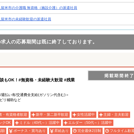
久留米市の介護職 無資格（施設介護）の派遣社員
久留米市の未経験歓迎の派遣社員
の求人の応募期間は既に終了しております。
談もOK！#無資格・未経験大歓迎 #残業
有/週払い有/交通費全支給(ガソリン代含む)＞
ハビリ補助など
者・有資格者歓迎
新卒・第二新卒歓迎
女性活躍中
主婦・主夫歓迎
ンクOK
ミドル（40代～）活躍中
エルダー（50代～）活躍中
高額
ボーナス・賞与あり
昇給あり
完全週休2日制
フルタイム歓