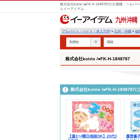
株式会社kotrio /●FK-H-1848787の介護職
らイーアイデム
九州・沖縄
アルバイト・バイト・求人TOP
>
九州・沖縄
>
福
勤務地
職種
株式会社kotrio /●FK-H-1848787
株式会社kotrio /●FK-H-184
【週3〜/曜日相談OK】20代3
履歴書