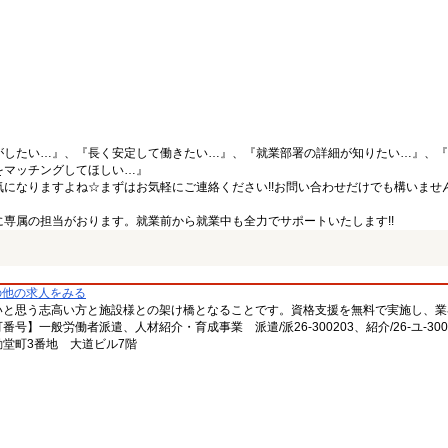
がしたい…』、『長く安定して働きたい…』、『就業部署の詳細が知りたい…』、『
をマッチングしてほしい…』
になりますよね☆まずはお気軽にご連絡ください!!お問い合わせだけでも構いません
専属の担当がおります。就業前から就業中も全力でサポートいたします!!
の他の求人をみる
いと思う志高い方と施設様との架け橋となることです。資格支援を無料で実施し、業
一般労働者派遣、人材紹介・育成事業 派遣/派26-300203、紹介/26-ユ-300
堂町3番地 大道ビル7階