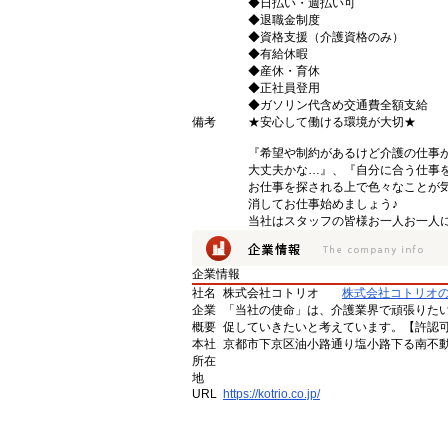
◆日払い・週払い可
◆退職金制度
◆資格支援（介護資格のみ）
◆有給休暇
◆産休・育休
◆正社員登用
◆ガソリン代含め交通費全額支給
備考
★安心して働ける環境が大切★
『希望や制約があるけど介護の仕事
大丈夫かな…』、『自分に合う仕事
お仕事を探される上で色々なことが気
消してお仕事始めましょう♪
当社はスタッフの皆様お一人お一人に
企業情報
社名
株式会社コトリオ
株式会社コトリオ
企業
「当社の使命」は、介護業界で頑張りた
概要
促していきたいと考えています。【許認可番号】
本社
京都市下京区油小路通り塩小路下る南不動
所在
地
URL
https://kotrio.co.jp/