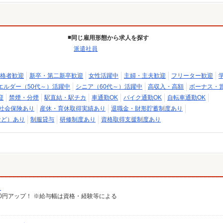
同じ雇用形態から求人を探す
派遣社員
格者歓迎
新卒・第二新卒歓迎
女性活躍中
主婦・主夫歓迎
フリーター歓迎
エルダー（50代～）活躍中
シニア（60代～）活躍中
高収入・高額
ボーナス・
迎
禁煙・分煙
駅直結・駅チカ
車通勤OK
バイク通勤OK
自転車通勤OK
社会保険あり
産休・育休取得実績あり
退職金・財形貯蓄制度あり
など）あり
制服貸与
研修制度あり
資格取得支援制度あり
）
給100円アップ！ ※給与幅は資格・経験等による