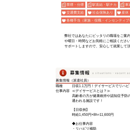
禁煙・分煙
駅直結・駅チカ
車
交通費支給
社会保険あり
産休
各種手当（家族・役職・インセンティブ
弊社ではあなたにピッタリの職場をご案
や曜日・時間などお気軽にご相談くださ
サポートしますので、安心して就業して
募集情報（派遣社員）
職種
日収1.1万円！デイサービスでリハ
仕事内容
≪デイサービスとは？≫
高齢者の方が健康維持や認知症予防
通われる施設です！
【日収例】
時給1,450円×8h=11,600円
◆お仕事内容
・リハビリ補助