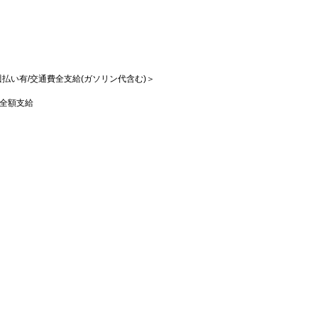
/週払い有/交通費全支給(ガソリン代含む)＞
全額支給