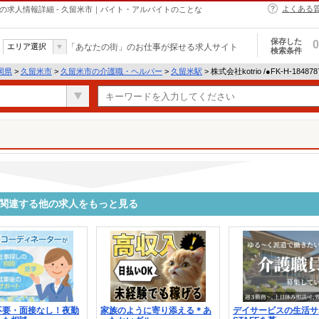
よくある
・ヘルパーの求人情報詳細 - 久留米市｜バイト・アルバイトのことな
保存した
0
エリア選択
「あなたの街」のお仕事が探せる求人サイト
検索条件
岡県
>
久留米市
>
久留米市の介護職・ヘルパー
>
久留米駅
> 株式会社kotrio /●FK-H-18
8787に関連する他の求人をもっと見る
不要・面接なし！夜勤
家族のように寄り添える＊あ
デイサービスの生活サ