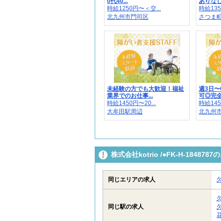
0代40...
ありなし
時給1250円〜＜交...
時給135
北九州市門司区
さつま町
未経験の方でも大歓迎！福祉
週3日〜
業界でのお仕事...
可◎完全日
時給1450円〜20...
時給145
大牟田駅周辺
北九州市
株式会社kotrio /●FK-H-184
同じエリアの求人
同じ駅の求人