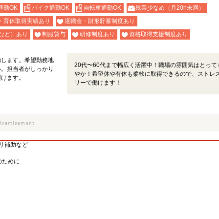
通勤OK
バイク通勤OK
自転車通勤OK
残業少なめ（月20h未満）
・育休取得実績あり
退職金・財形貯蓄制度あり
など）あり
制服貸与
研修制度あり
資格取得支援制度あり
内します。希望勤務地
20代〜60代まで幅広く活躍中！職場の雰囲気はとって
い。担当者がしっかり
やか！希望休や有休も柔軟に取得できるので、ストレ
頂けます。
リーで働けます！
ビリ補助など
のために