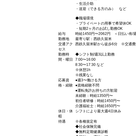
・生活介助
・送迎（できる方のみ） など
◆職場環境
・プライベートの用事で希望休OK
・短期2ヶ月のお試し勤務OK
給与
時給1450円〜2062円 ＜日払い有
勤務地
最寄り駅：西鉄久留米
交通アク
西鉄久留米駅から徒歩6分 ※交通費
セス
勤務時
◆シフト制/週3以上勤務
間・曜日
7:00〜16:00
8:30〜17:30 など
※休憩1h
※残業なし
応募資
●週3〜働ける方
格・経験
●資格経験不問
●運転免許お持ちの方歓迎
未経験：時給1350円〜
初任者研修：時給1450円〜
介護福祉士：時給1650円〜
休日・休
シフトにより最大週4日休み
暇
待遇
※各種規定有
◆社会保険完備
◆無料定期健康診断