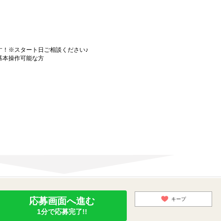
す！※スタート日ご相談ください♪
C基本操作可能な方
応募画面へ進む
キープ
1分で応募完了!!