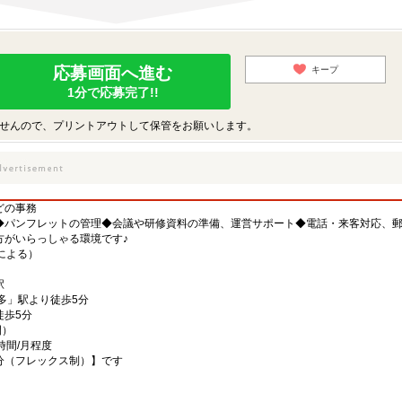
応募画面へ進む
キープ
1分で応募完了!!
せんので、プリントアウトして保管をお願いします。
どの事務
◆パンフレットの管理◆会議や研修資料の準備、運営サポート◆電話・来客対応、
方がいらっしゃる環境です♪
力による）
駅
多」駅より徒歩5分
徒歩5分
間）
時間/月程度
60分（フレックス制）】です