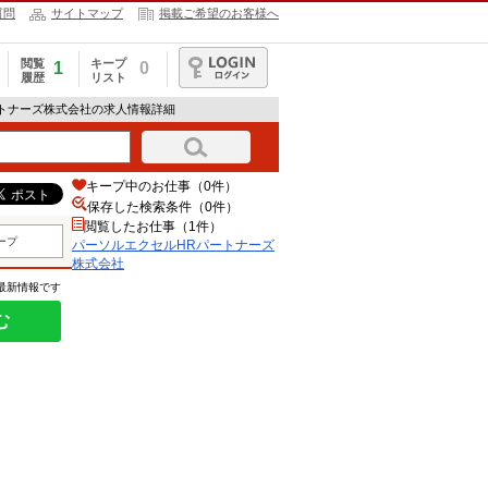
質問
サイトマップ
掲載ご希望のお客様へ
閲覧
キープ
1
0
履歴
リスト
ログイン
ートナーズ株式会社の求人情報詳細
キープ中のお仕事（0件）
保存した検索条件（
0
件）
閲覧したお仕事（1件）
ープ
パーソルエクセルHRパートナーズ
株式会社
の最新情報です
む