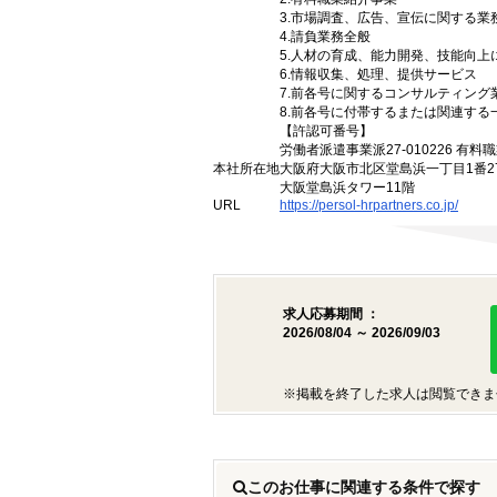
3.市場調査、広告、宣伝に関する
4.請負業務全般
5.人材の育成、能力開発、技能向
6.情報収集、処理、提供サービス
7.前各号に関するコンサルティン
8.前各号に付帯するまたは関連する
【許認可番号】
労働者派遣事業派27-010226 有料職
本社所在地
大阪府大阪市北区堂島浜一丁目1番2
大阪堂島浜タワー11階
URL
https://persol-hrpartners.co.jp/
求人応募期間 ：
2026/08/04 ～ 2026/09/03
※掲載を終了した求人は閲覧できま
このお仕事に関連する条件で探す