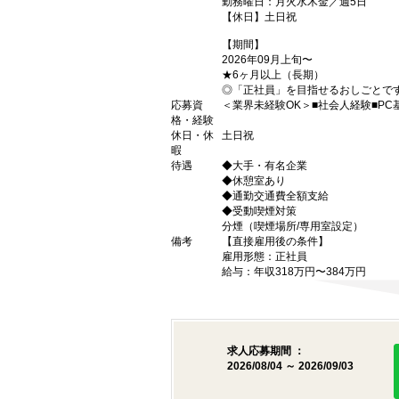
勤務曜日：月火水木金／週5日
【休日】土日祝
【期間】
2026年09月上旬〜
★6ヶ月以上（長期）
◎「正社員」を目指せるおしごとで
応募資
＜業界未経験OK＞■社会人経験■P
格・経験
休日・休
土日祝
暇
待遇
◆大手・有名企業
◆休憩室あり
◆通勤交通費全額支給
◆受動喫煙対策
分煙（喫煙場所/専用室設定）
備考
【直接雇用後の条件】
雇用形態：正社員
給与：年収318万円〜384万円
求人応募期間 ：
2026/08/04 ～ 2026/09/03