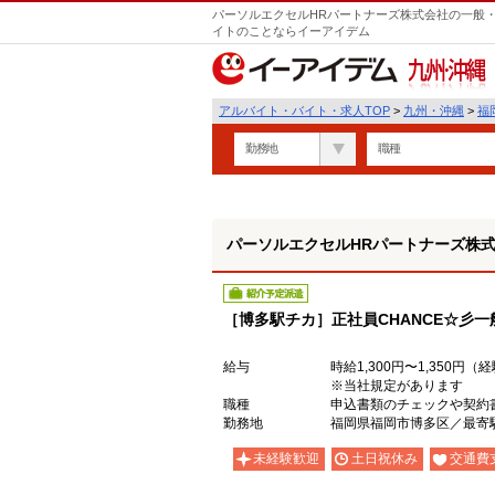
パーソルエクセルHRパートナーズ株式会社の一般・
遣
イトのことならイーアイデム
九州・沖縄
アルバイト・バイト・求人TOP
>
九州・沖縄
>
福
勤務地
職種
パーソルエクセルHRパートナーズ株
紹介予定派遣
［博多駅チカ］正社員CHANCE☆彡一般
給与
時給1,300円〜1,350円
※当社規定があります
職種
申込書類のチェックや契約
勤務地
福岡県福岡市博多区／最寄
未経験歓迎
土日祝休み
交通費