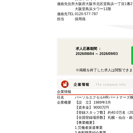
連絡先住所
大阪府大阪市北区堂島浜一丁目1番2
大阪堂島浜タワー11階
連絡先TEL
0120-577-787
担当
採用係
求人応募期間 ：
2026/08/04 ～ 2026/09/03
※掲載を終了した求人は閲覧できま
企業情報
社名
パーソルエクセルHRパートナーズ
企業概要
【設 立】 1989年3月
【資本金】 9000万円
【登録スタッフ数】 約40.0万名（2
【全国登録場所数】 札幌・仙台・
【事業概要】
1.労働者派遣事業
2.有料職業紹介事業