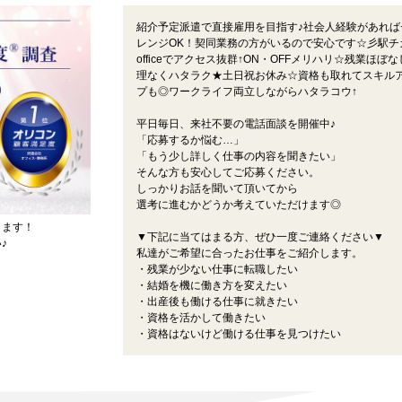
紹介予定派遣で直接雇用を目指す♪社会人経験があれば
レンジOK！契同業務の方がいるので安心です☆彡駅チ
officeでアクセス抜群↑ON・OFFメリハリ☆残業ほぼな
理なくハタラク★土日祝お休み☆資格も取れてスキル
プも◎ワークライフ両立しながらハタラコウ↑
平日毎日、来社不要の電話面談を開催中♪
「応募するか悩む…」
「もう少し詳しく仕事の内容を聞きたい」
そんな方も安心してご応募ください。
しっかりお話を聞いて頂いてから
選考に進むかどうか考えていただけます◎
ります！
▼下記に当てはまる方、ぜひ一度ご連絡ください▼
♪
私達がご希望に合ったお仕事をご紹介します。
・残業が少ない仕事に転職したい
・結婚を機に働き方を変えたい
・出産後も働ける仕事に就きたい
・資格を活かして働きたい
・資格はないけど働ける仕事を見つけたい