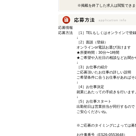
※掲載を終了した求人は閲覧できま
応募情報
応募方法
［1］TELもしくはオンラインで登
↓
［2］面談（登録）
オンラインor電話お選び頂けます
★所要時間：30分〜1時間
★ご希望や入社日の相談などお聞か
↓
［3］お仕事の紹介
ご応募頂いたお仕事の詳しい説明
ご希望条件に合うお仕事があればそ
↓
［4］お仕事決定
就業にあたっての手続きを行います
↓
［5］お仕事スタート
出勤初日は営業担当が同行するので
ご安心くださいね。
※ご応募のタイミングによっては募
お仕事番号（ES26-0553648）