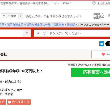
よくある
営業事務の求人情報詳細 - 福岡市博多区｜バイト・アルバ
保存した
0
エリア選択
「あなたの街」のお仕事が探せる求人サイト
検索条件
岡県
>
福岡市博多区
>
福岡市博多区の一般・営業事務
>
博多駅
> パーソルエクセルHRパ
式会社
キ
更新日：2026/08/04 ※更新日時点
事務◎年収318万円以上+*
応募画面へ進
（経験・能力による）
書処理などの事務
駅：博多駅
支給
社会保険あり