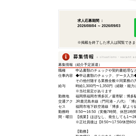
求人応募期間 ：
2026/08/04 ～ 2026/09/03
※掲載を終了した求人は閲覧できま
募集情報（紹介予定派遣）
職種
申込書類のチェックや契約書処理な
仕事内容
◆申込書類のチェック、データ入力
その他付随する業務全般※同業務の
給与
時給1,300円〜1,350円（経験・能
※当社規定があります
勤務地
福岡県福岡市博多区／最寄駅：博多
交通アク
JR鹿児島本線（門司港－八代）「博
セス
福岡市地下鉄空港線「博多」駅より
勤務時
8:50〜16:50（実働7時間、休憩1時
間・曜日
【残業】ほぼなし、発生しても1〜2
※正社員後は【8:50〜17:50/休憩
【勤務】