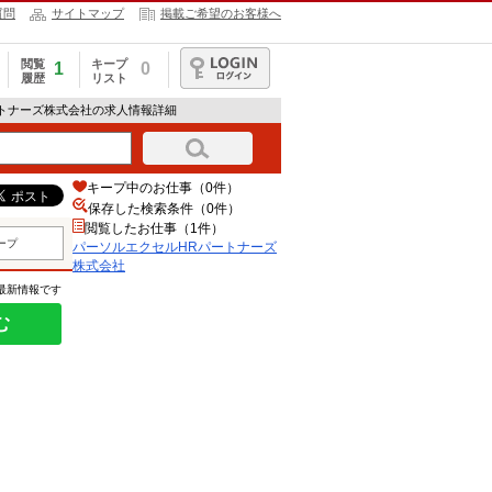
質問
サイトマップ
掲載ご希望のお客様へ
閲覧
キープ
1
0
履歴
リスト
ログイン
ートナーズ株式会社の求人情報詳細
キープ中のお仕事（0件）
保存した検索条件（
0
件）
閲覧したお仕事（1件）
ープ
パーソルエクセルHRパートナーズ
株式会社
の最新情報です
む