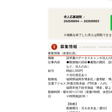
求人応募期間 ：
2026/08/04 ～ 2026/09/03
※掲載を終了した求人は閲覧できま
募集情報（派遣社員）
職種
請求書のデータスキャンや法人の
仕事内容
◆郵便物の回収◆書類の開封、請
など。法人のみ）
給与
時給1,350円
※当社規定あり
勤務地
福岡県福岡市博多区／最寄駅：博
交通アクセス
JR鹿児島本線（門司港－八代）
福岡市地下鉄空港線「博多」駅よ
勤務時間・曜
9:00〜17:00（実働7時間、休憩
日
※時間相談OK！
【勤務】
勤務曜日：月火水木金／週5日