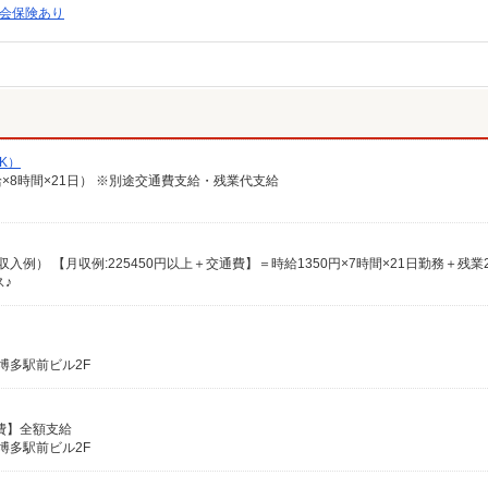
会保険あり
K）
給×8時間×21日） ※別途交通費支給・残業代支給
♪
勧博多駅前ビル2F
通費】全額支給
勧博多駅前ビル2F