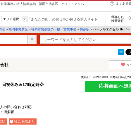
よくある
営業事務の求人情報詳細 - 福岡市博多区｜バイト・アルバ
保存した
0
エリア選択
「あなたの街」のお仕事が探せる求人サイト
検索条件
岡県
>
福岡市博多区
>
福岡市博多区の一般・営業事務
>
博多駅
> パーソルエクセルHRパ
式会社
キ
更新日：2026/08/04 ※更新日時点
土日祝休み＆17時定時◎
応募画面へ進
人の問い合わせ対応
：博多駅
支給
社会保険あり