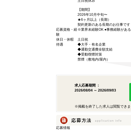
土日祝休み
【期間】
2026年10月中旬〜
★6ヶ月以上（長期）
契約更新のある長期のお仕事です
応募資格・経
※業界未経験OK ●事務経験があ
験
休日・休暇
土日祝
待遇
◆大手・有名企業
◆通勤交通費全額支給
◆受動喫煙対策
禁煙（敷地内/屋内）
求人応募期間 ：
2026/08/04 ～ 2026/09/03
※掲載を終了した求人は閲覧できま
応募情報