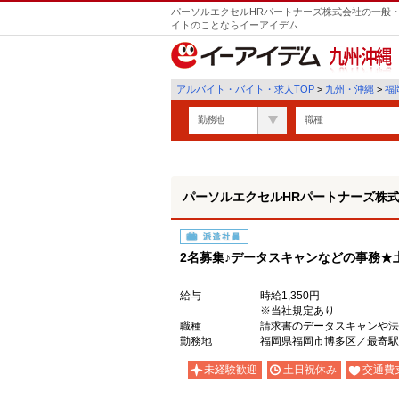
パーソルエクセルHRパートナーズ株式会社の一般・
イトのことならイーアイデム
九州・沖縄
アルバイト・バイト・求人TOP
>
九州・沖縄
>
福
勤務地
職種
パーソルエクセルHRパートナーズ株
派遣社員
2名募集♪データスキャンなどの事務★
給与
時給1,350円
※当社規定あり
職種
請求書のデータスキャンや法
勤務地
福岡県福岡市博多区／最寄駅
未経験歓迎
土日祝休み
交通費