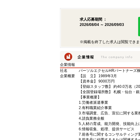
求人応募期間 ：
2026/08/04 ～ 2026/09/03
※掲載を終了した求人は閲覧できま
企業情報
社名
パーソルエクセルHRパートナーズ
企業概要
【設 立】 1989年3月
【資本金】 9000万円
【登録スタッフ数】 約40.0万名（2
【全国登録場所数】 札幌・仙台・
【事業概要】
1.労働者派遣事業
2.有料職業紹介事業
3.市場調査、広告、宣伝に関する
4.請負業務全般
5.人材の育成、能力開発、技能向
6.情報収集、処理、提供サービス
7.前各号に関するコンサルティン
8.前各号に付帯するまたは関連する