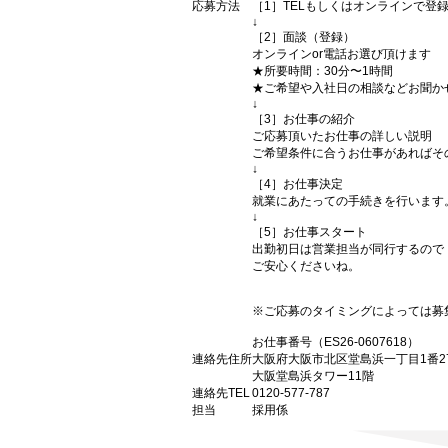
応募方法
［1］TELもしくはオンラインで登
↓
［2］面談（登録）
オンラインor電話お選び頂けます
★所要時間：30分〜1時間
★ご希望や入社日の相談などお聞か
↓
［3］お仕事の紹介
ご応募頂いたお仕事の詳しい説明
ご希望条件に合うお仕事があればそ
↓
［4］お仕事決定
就業にあたっての手続きを行います
↓
［5］お仕事スタート
出勤初日は営業担当が同行するので
ご安心くださいね。
※ご応募のタイミングによっては募
お仕事番号（ES26-0607618）
連絡先住所
大阪府大阪市北区堂島浜一丁目1番2
大阪堂島浜タワー11階
連絡先TEL
0120-577-787
担当
採用係