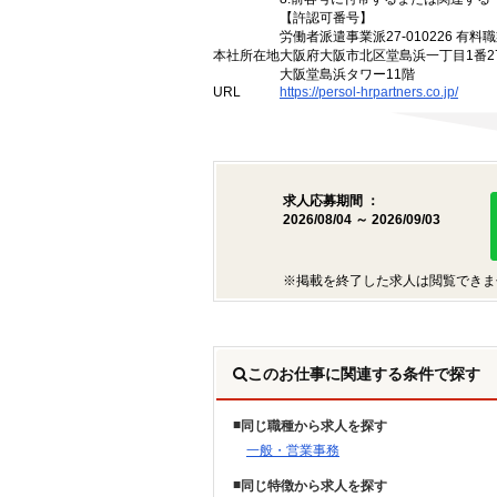
【許認可番号】
労働者派遣事業派27-010226 有料職
本社所在地
大阪府大阪市北区堂島浜一丁目1番2
大阪堂島浜タワー11階
URL
https://persol-hrpartners.co.jp/
求人応募期間 ：
2026/08/04 ～ 2026/09/03
※掲載を終了した求人は閲覧できま
このお仕事に関連する条件で探す
同じ職種から求人を探す
一般・営業事務
同じ特徴から求人を探す