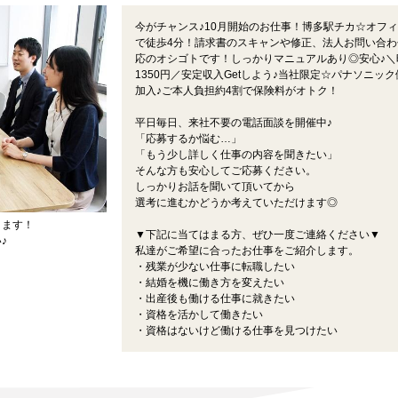
今がチャンス♪10月開始のお仕事！博多駅チカ☆オフ
で徒歩4分！請求書のスキャンや修正、法人お問い合わ
応のオシゴトです！しっかりマニュアルあり◎安心♪＼
1350円／安定収入Getしよう♪当社限定☆パナソニック
加入♪ご本人負担約4割で保険料がオトク！
平日毎日、来社不要の電話面談を開催中♪
「応募するか悩む…」
「もう少し詳しく仕事の内容を聞きたい」
そんな方も安心してご応募ください。
しっかりお話を聞いて頂いてから
選考に進むかどうか考えていただけます◎
ります！
▼下記に当てはまる方、ぜひ一度ご連絡ください▼
♪
私達がご希望に合ったお仕事をご紹介します。
・残業が少ない仕事に転職したい
・結婚を機に働き方を変えたい
・出産後も働ける仕事に就きたい
・資格を活かして働きたい
・資格はないけど働ける仕事を見つけたい