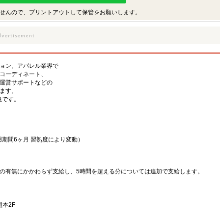
せんので、プリントアウトして保管をお願いします。
ョン。アパレル業界で
コーディネート、
運営サポートなどの
ます。
境です。
（試用期間6ヶ月 習熟度により変動）
の有無にかかわらず支給し、5時間を超える分については追加で支給します。
本2F