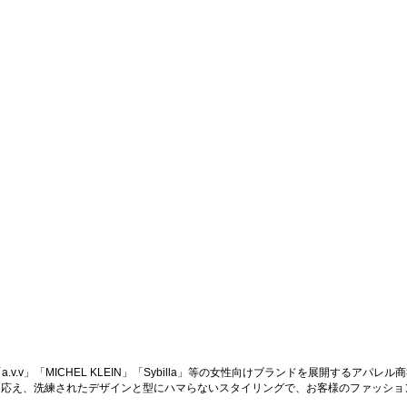
.v.v」「MICHEL KLEIN」「Sybilla」等の女性向けブランドを展開するアパレ
に応え、洗練されたデザインと型にハマらないスタイリングで、お客様のファッショ