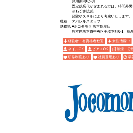
試用期間6か月
固定残業代が含まれる方は、時間外労
※12分割支給
経験やスキルにより考慮いたします。
職種
アパレルスタッフ
勤務地
■ホコモモラ 熊本鶴屋店
熊本県熊本市中央区手取本町6-1 鶴屋
経験者・有資格者歓迎
女性活躍中
ネイルOK
ピアスOK
禁煙・分
研修制度あり
社員登用あり
早