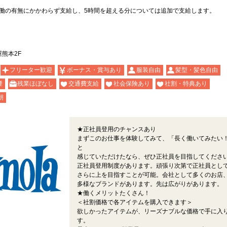
働の有無にかかわらず支給し、5時間を超える分については追加で支給します。
熊本2F
フリーター歓迎
ボーナス・賞与あり
服装自由
髪型・髪色自由
煙
残業ほぼなし
交通費支給
社会保険あり
社割・特典あり
朝
★正社員登用のチャンスあり
まずこのお仕事を体験してみて、「長く働いてみたい
と
感じていただけたなら、ぜひ正社員を目指してくださ
正社員登用制度があります。頑張り次第で正社員とし
さらに上を目指すことが可能。会社として多くのお店
多様なブランドがあります。先は広がりがあります。
★働くメリットたくさん！
＜社割価格で各アイテムを購入できます＞
欲しかったアイテムが、リーズナブルな価格で手に入
す。