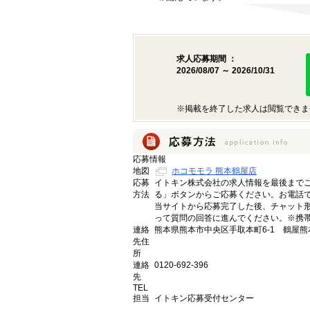
求人応募期間 ：
2026/08/07 ～ 2026/10/31
※掲載を終了した求人は閲覧できま
応募情報
地図
ホコモモラ 熊本鶴屋店
応募
イトキン株式会社の求人情報を最後まで
方法
る」ボタンからご応募ください。お電話
当サイトから応募完了した後、チャット形
って質問の回答に進んでください。※携帯
連絡
熊本県熊本市中央区手取本町6-1 鶴屋熊
先住
所
連絡
0120-692-396
先
TEL
担当
イトキン応募受付センター