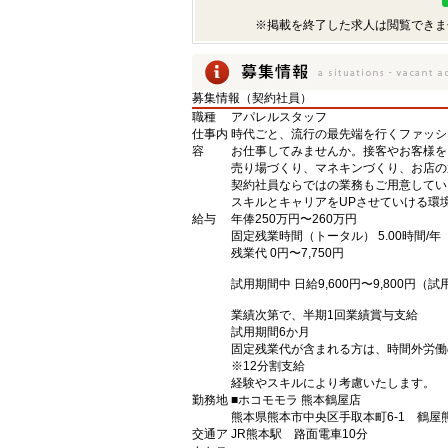
※掲載を終了した求人は閲覧できま
募集情報（契約社員）
職種
アパレルスタッフ
仕事内
時代ごと、流行の最先端を行くファッシ
容
お仕事してみませんか。接客やお客様を
売り場づくり、マネキンづくり、お店の
契約社員ならではの業務もご用意してい
スキルとキャリアをUPさせていける環
給与
年俸250万円〜260万円
固定残業時間（トータル） 5.00時間/年
残業代 0円〜7,750円
試用期間中 日給9,600円〜9,800円
業績次第で、半期1回業績賞与支給
試用期間6か月
固定残業代が含まれる方は、時間外労働
※12分割支給
経験やスキルにより考慮いたします。
勤務地
■ホコモモラ 熊本鶴屋店
熊本県熊本市中央区手取本町6-1 鶴屋熊
交通ア
JR熊本駅 路面電車10分