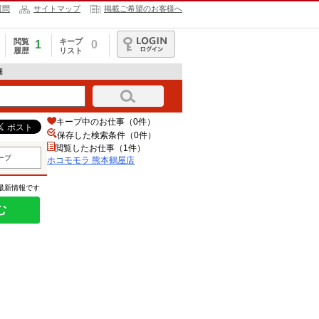
質問
サイトマップ
掲載ご希望のお客様へ
閲覧
キープ
1
0
履歴
リスト
ログイン
細
キープ中のお仕事（0件）
保存した検索条件（
0
件）
閲覧したお仕事（1件）
ープ
ホコモモラ 熊本鶴屋店
の最新情報です
む