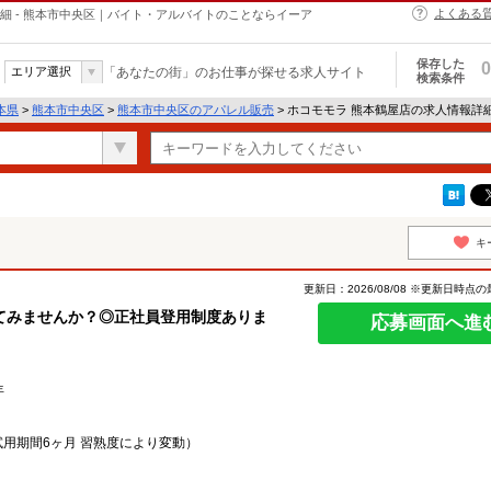
よくある
細 - 熊本市中央区｜バイト・アルバイトのことならイーア
保存した
0
エリア選択
「あなたの街」のお仕事が探せる求人サイト
検索条件
本県
>
熊本市中央区
>
熊本市中央区のアパレル販売
> ホコモモラ 熊本鶴屋店の求人情報詳
キ
更新日：2026/08/08 ※更新日時点
てみませんか？◎正社員登用制度ありま
応募画面へ進
年
円（試用期間6ヶ月 習熟度により変動）