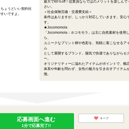
最大で60％off！従業員ならではのメリットを楽しんで
さい。
にちょうどいい契約社
＜社会保険完備・交通費支給＞
やすいですよ。
条件はありますが、しっかり対応していきます。安心
す。
★Jocomomola
「Jocomomola：ホコモモラ」は主に自然素材を使用
ら、
ユニークなプリント柄や色彩を、気軽に着こなせるア
ム
として展開するブランド。陽気で快適でありながらセ
ー。
オリジナリティーに溢れたアイテムがポイントで、幅
体系や年齢を問わず、女性の魅力を引き出すアイテム
徴。
応募画面へ進む
キープ
1分で応募完了!!