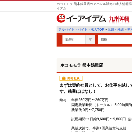
ホコモモラ 熊本鶴屋店のアパレル販売の求人情報詳
イデム
九州・沖縄
アルバイト・バイト・求人TOP
>
九州・沖縄
>
熊
勤務地
職種
ホコモモラ 熊本鶴屋店
契約社員
まずは契約社員として、お仕事を試し
す。残業ほぼなし！
給与
年俸250万円〜260万円
固定残業時間（トータル） 5.00時間/
残業代 0円〜7,750円
試用期間中 日給9,600円〜9,800
業績次第で、半期1回業績賞与支給