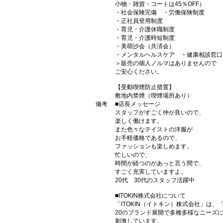
小物・雑貨・コートは45％OFF）
・社会保険完備 ・労働保険制度
・正社員登用制度
・育児・介護休職制度
・育児・介護時短制度
・美萌沙会（共済会）
・メンタルヘルスケア ・健康相談窓口
＞販売の個人ノルマはありませんので
ご安心ください。
【受動喫煙防止措置】
敷地内禁煙（喫煙場所あり）
備考
■店長メッセージ
スタッフがすごく仲が良いので、
楽しく働けます。
また色々なテイストの洋服が
お手軽価格であるので、
ファッションも楽しめます。
忙しいので、
時間が経つのがあっと言う間で、
すごく充実していますよ。
20代 30代のスタッフ活躍中
■ITOKIN株式会社について
「ITOKIN（イトキン）株式会社」は、「a
20のブランド展開で多種多様なニーズ
刺激しています。