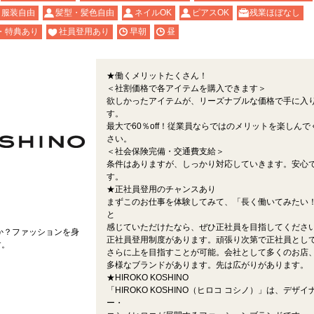
服装自由
髪型・髪色自由
ネイルOK
ピアスOK
残業ほぼなし
・特典あり
社員登用あり
早朝
昼
★働くメリットたくさん！
＜社割価格で各アイテムを購入できます＞
欲しかったアイテムが、リーズナブルな価格で手に入
す。
最大で60％off！従業員ならではのメリットを楽しんで
さい。
＜社会保険完備・交通費支給＞
条件はありますが、しっかり対応していきます。安心
す。
★正社員登用のチャンスあり
まずこのお仕事を体験してみて、「長く働いてみたい
と
感じていただけたなら、ぜひ正社員を目指してくださ
か？ファッションを身
正社員登用制度があります。頑張り次第で正社員とし
す。
さらに上を目指すことが可能。会社として多くのお店
多様なブランドがあります。先は広がりがあります。
★HIROKO KOSHINO
「HIROKO KOSHINO（ヒロコ コシノ）」は、デザイ
ー・