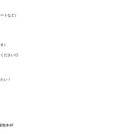
ネートなど）
す♪
でください◎
みたい！
。
屋熊本4F