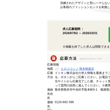
洗練されたデザインと型にハマらな
お客様のファッションセンスを刺激
求人応募期間 ：
2026/07/02 ～ 2026/10/31
※掲載を終了した求人は閲覧できま
応募情報
地図
ヒロココシノ 熊本鶴屋店
応募
イトキン株式会社の求人情報を最後まで
方法
る」ボタンからご応募ください。お電話
当サイトから応募完了した後、チャット形
って質問の回答に進んでください。※携帯
連絡
熊本県熊本市中央区手取本町6-1 鶴屋熊
先住
所
連絡
0120-692-396
先