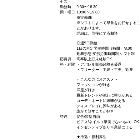
セス
勤務時
9:30〜18:30
間・曜日
10:00〜19:00
※実働8h
※シフトによって早番をお任せする
とがあります。
詳細は、面接にて応相談
◎週5日勤務
1日の所定労働時間（時間）/8.00
勤務形態:変形労働時間制,シフト制
応募資
高卒以上◎未経験OK
格・経験
・アパレル販売経験者優遇
・フリーター・主婦・主夫、歓迎
＜こんな方にオススメ＞
ファッションが好き
洋服が好き
最新トレンドや流行に興味がある
コーディネートに興味がある
ディスプレイに興味がある
誰かと話すことが好き
待遇
髪色/髪型自由
ピアス/ネイル（華美でないもの）OK
インセンティブあり※業績による
★待遇・福利厚生