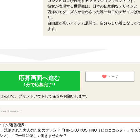
コシノヒロコが展開するファッションブランドです。
彼女が表現する世界観は、日本の伝統的なデザインと
西洋のモダニズムが合わさった唯一無二のデザインば
り。
自由度が高いアイテム展開で、自分らしい着こなしが
ます。
応募画面へ進む
キープ
1分で応募完了!!
せんので、プリントアウトして保管をお願いします。
イム/遅番/週5）
洗練された大人のためのブランド「HIROKO KOSHINO（ヒロココシノ）」でス
ロココシノ）」で一緒に楽しく働きませんか？