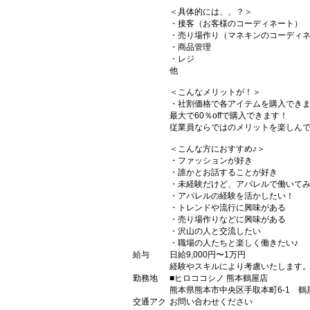
＜具体的には、、？＞
・接客（お客様のコーディネート）
・売り場作り（マネキンのコーディ
・商品管理
・レジ
他
＜こんなメリットが！＞
・社割価格で各アイテムを購入できま
最大で60％offで購入できます！
従業員ならではのメリットを楽しん
＜こんな方におすすめ♪＞
・ファッションが好き
・誰かとお話することが好き
・未経験だけど、アパレルで働いて
・アパレルの経験を活かしたい！
・トレンドや流行に興味がある
・売り場作りなどに興味がある
・沢山の人と交流したい
・職場の人たちと楽しく働きたい♪
給与
日給9,000円〜1万円
経験やスキルにより考慮いたします
勤務地
■ヒロココシノ 熊本鶴屋店
熊本県熊本市中央区手取本町6-1 鶴
交通アク
お問い合わせください