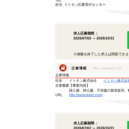
TEL
担当
イトキン応募受付センター
求人応募期間 ：
2026/07/02 ～ 2026/10/31
※掲載を終了した求人は閲覧できま
企業情報
社名
イトキン株式会社
イトキン株式会
企業概要
【事業内容】
婦人服、紳士服、子供服の製造販売、
URL
http://www.itokin.com/
求人応募期間 ：
2026/07/02 ～ 2026/10/31