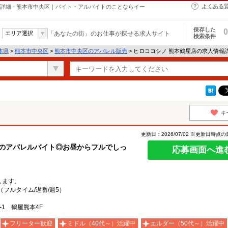
よくある
詳細 - 熊本市中央区｜バイト・アルバイトのことならイー
保存した
0
エリア選択
「あなたの街」のお仕事が探せる求人サイト
検索条件
本県
>
熊本市中央区
>
熊本市中央区のアパレル販売
> ヒロココシノ 熊本鶴屋店の求人情報
キ
更新日：2026/07/02 ※更新日時点
日のアパレルバイト◎お昼からフルでしっ
応募画面へ進
します。
フルタイム/遅番/週5）
1 鶴屋熊本4F
フリーター歓迎
ミドル（40代～）活躍中
エルダー（50代～）活躍中