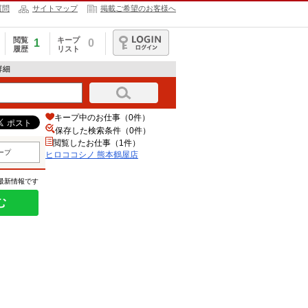
質問
サイトマップ
掲載ご希望のお客様へ
閲覧
キープ
1
0
履歴
リスト
ログイン
詳細
キープ中のお仕事（0件）
保存した検索条件（
0
件）
閲覧したお仕事（1件）
ープ
ヒロココシノ 熊本鶴屋店
の最新情報です
む