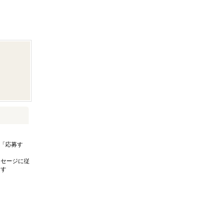
「応募す
ッセージに従
ます