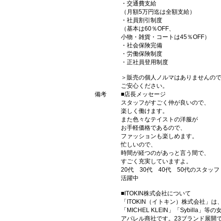
・交通費支給
（月額5万円迄は全額支給）
・社員割引制度
（基本は60％OFF、
小物・雑貨・コートは45％OFF）
・社会保険完備
・労働保険制度
・正社員登用制度
＞販売の個人ノルマはありませんの
ご安心ください。
備考
■店長メッセージ
スタッフがすごく仲が良いので、
楽しく働けます。
また色々なテイストの洋服が
お手軽価格であるので、
ファッションも楽しめます。
忙しいので、
時間が経つのがあっと言う間で、
すごく充実していますよ。
20代 30代 40代 50代のスタッフ
活躍中
■ITOKIN株式会社について
「ITOKIN（イトキン）株式会社」は、「
「MICHEL KLEIN」「Sybilla
アパレル商社です。23ブランド展開