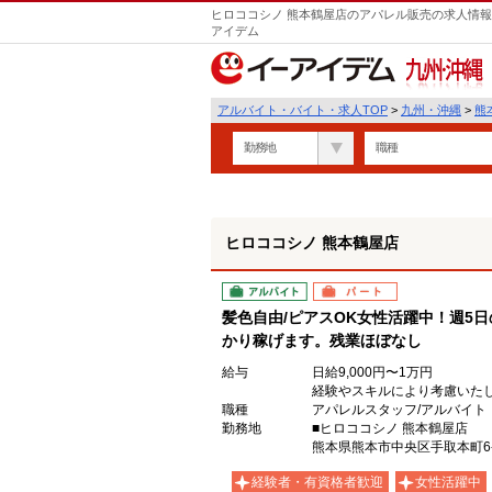
ヒロココシノ 熊本鶴屋店のアパレル販売の求人情報
アイデム
九州・沖縄
アルバイト・バイト・求人TOP
>
九州・沖縄
>
熊
勤務地
職種
ヒロココシノ 熊本鶴屋店
アルバイト
パート
髪色自由/ピアスOK女性活躍中！週5
かり稼げます。残業ほぼなし
給与
日給9,000円〜1万円
経験やスキルにより考慮いた
職種
アパレルスタッフ/アルバイト（
勤務地
■ヒロココシノ 熊本鶴屋店
熊本県熊本市中央区手取本町6-
経験者・有資格者歓迎
女性活躍中