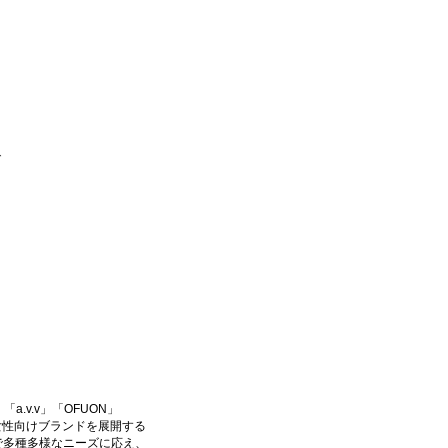
で
a.v.v」「OFUON」
」等の女性向けブランドを展開する
で多種多様なニーズに応え、