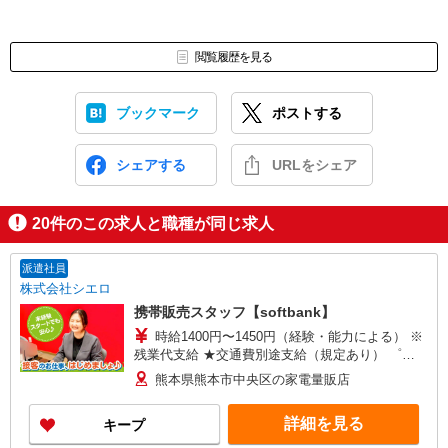
閲覧履歴を見る
ブックマーク
ポストする
シェアする
URLをシェア
20
件のこの求人と職種が同じ求人
派遣社員
株式会社シエロ
携帯販売スタッフ【softbank】
時給1400円〜1450円（経験・能力による） ※
残業代支給 ★交通費別途支給（規定あり） ゜
+゜・。○。・゜+゜・。○。・゜+゜ 入社祝い金10
熊本県熊本市中央区の家電量販店
万円支給(規定有) お友達を紹介頂くと, インセンテ
ィブ支給(規定有) ★月2回払い・週払い可能（規程
詳細を見る
キープ
有）★ ゜・。○。・゜+゜・。○。・゜+゜