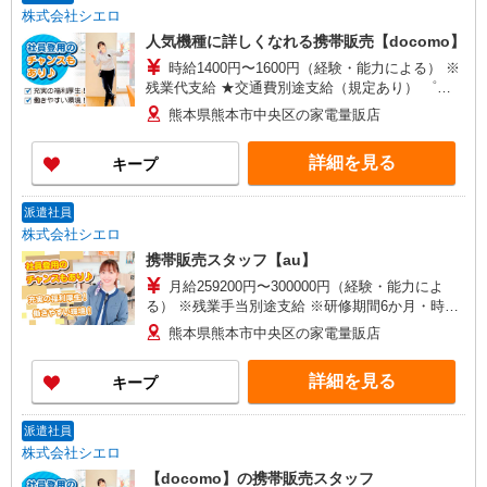
株式会社シエロ
人気機種に詳しくなれる携帯販売【docomo】
時給1400円〜1600円（経験・能力による） ※
残業代支給 ★交通費別途支給（規定あり） ゜
+゜・。○。・゜+゜・。○。・゜+゜ 入社祝い金10
熊本県熊本市中央区の家電量販店
万円支給(規定有) お友達を紹介頂くと, インセンテ
ィブ支給(規定有) ★月2回払い・週払い可能（規程
詳細を見る
キープ
有）★ ゜・。○。・゜+゜・。○。・゜+゜
派遣社員
株式会社シエロ
携帯販売スタッフ【au】
月給259200円〜300000円（経験・能力によ
る） ※残業手当別途支給 ※研修期間6か月・時給
1500円〜 ★交通費別途支給（規定あり） ゜
熊本県熊本市中央区の家電量販店
+゜・。○。・゜+゜・。○。・゜+゜ 入社祝い金10
万円支給(規定有) お友達を紹介頂くと, インセンテ
詳細を見る
キープ
ィブ支給(規定有) ゜・。○。・゜+゜・。○。・゜
+゜
派遣社員
株式会社シエロ
【docomo】の携帯販売スタッフ