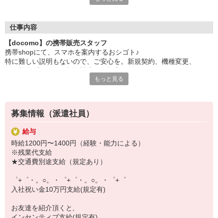
日々変わる専門知識を覚えるのはやっぱり大変。
でも心配ご無用！
仕事内容
シエロのご紹介するお店は、チームワークが良く
【docomo】の携帯販売スタッフ
お互いに教え合ったり、フォローしあったりする
携帯shopにて、スマホを案内するおシゴト♪
和気あいあいとした人間関係がある店舗ばかり！
特に難しい説明もないので、ご安心を。新規契約、機種変更、
皆で一緒にステップアップしましょう♪
各種料金プランのご相談対応・ご提案などをお願いします。
もっと見る
【選べるお仕事いろいろ】
初めての方でも安心♪
￣￣￣￣￣￣￣￣￣￣￣
あなた専属のコーディネーターが親切・丁寧にフォローするので、
▼オフィスワーク
満足度◎
事務、経理、データ入力、コールセンター、受付
募集情報（派遣社員）
▼工場・製造・軽作業系
■携帯やインターネット販売業務
機械/食品製造・梱包・仕分け・加工・組立・検査
給与
docomo(ドコモ)/au(エーユー)・KDDI/softbank(ソフトバンク)など
▼美容系
時給1200円〜1400円（経験・能力による）
の大手キャリアから
眉毛サロンのアイブロウ・ネイリスト・エステ
※残業代支給
ワイモバイル(Y!mobille)、楽天モバイル、UQなど格安スマホまで幅
▼営業・販売
★交通費別途支給（規定あり）
広く紹介可能♪
法人営業・アパレル販売・個別指導塾・人材紹介
人気のApple（アップル）店舗もございます！
▼人気案件も多数♪
゜+゜・。○。・゜+゜・。○。・゜+゜
短期・期間限定・オープニング・官公庁案件
入社祝い金10万円支給(規定有)
上場/優良/大手企業など
お友達を紹介頂くと,
【スマホ面接実施中】
インセンティブ支給(規定有)