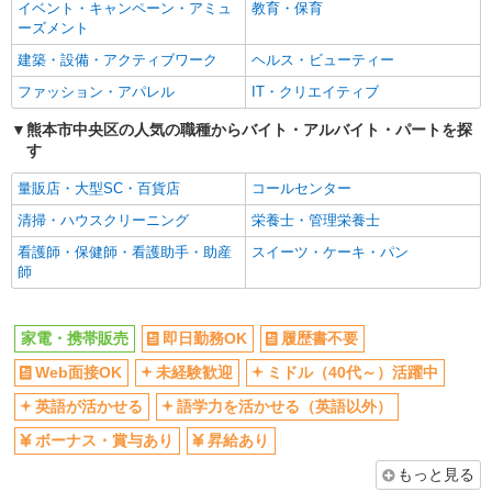
社員登用あり
イベント・キャンペーン・アミュ
教育・保育
ーズメント
建築・設備・アクティブワーク
ヘルス・ビューティー
ファッション・アパレル
IT・クリエイティブ
熊本市中央区の人気の職種からバイト・アルバイト・パートを探
す
量販店・大型SC・百貨店
コールセンター
清掃・ハウスクリーニング
栄養士・管理栄養士
看護師・保健師・看護助手・助産
スイーツ・ケーキ・パン
師
家電・携帯販売
即日勤務OK
履歴書不要
Web面接OK
未経験歓迎
ミドル（40代～）活躍中
英語が活かせる
語学力を活かせる（英語以外）
ボーナス・賞与あり
昇給あり
もっと見る