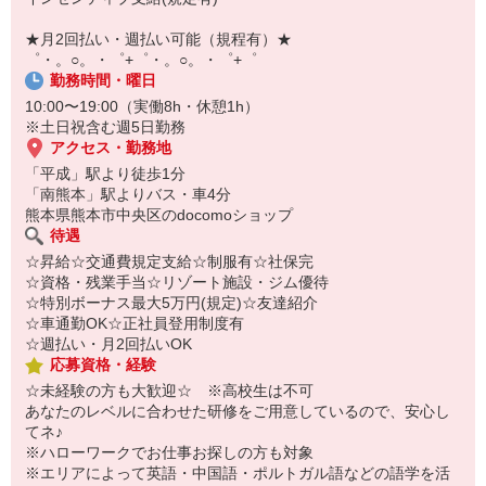
￣￣￣￣￣￣￣￣￣
自宅に居ながらスマホでカンタン面接OK！
★月2回払い・週払い可能（規程有）★
オンライン面談なのでスピード対応。
゜・。○。・゜+゜・。○。・゜+゜
勤務時間・曜日
10:00〜19:00（実働8h・休憩1h）
※土日祝含む週5日勤務
アクセス・勤務地
「平成」駅より徒歩1分
「南熊本」駅よりバス・車4分
熊本県熊本市中央区のdocomoショップ
待遇
☆昇給☆交通費規定支給☆制服有☆社保完
☆資格・残業手当☆リゾート施設・ジム優待
☆特別ボーナス最大5万円(規定)☆友達紹介
☆車通勤OK☆正社員登用制度有
☆週払い・月2回払いOK
応募資格・経験
☆未経験の方も大歓迎☆ ※高校生は不可
あなたのレベルに合わせた研修をご用意しているので、安心し
てネ♪
※ハローワークでお仕事お探しの方も対象
※エリアによって英語・中国語・ポルトガル語などの語学を活