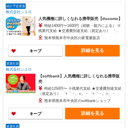
紹介予定派遣
株式会社シエロ
人気機種に詳しくなれる携帯販売【docomo】
時給1400円〜1600円（経験・能力による） ※
残業代支給 ★交通費別途支給（規定あり） ゜
+゜・。○。・゜+゜・。○。・゜+゜ 入社祝い金10
熊本県熊本市中央区の家電量販店
万円支給(規定有) お友達を紹介頂くと, インセンテ
ィブ支給(規定有) ★月2回払い・週払い可能（規程
詳細を見る
キープ
有）★ ゜・。○。・゜+゜・。○。・゜+゜
派遣社員
株式会社シエロ
【softbank】人気機種に詳しくなれる携帯販
売
時給1250円〜 ※残業代支給 ★交通費別途支給
（規定あり） ゜+゜・。○。・゜+゜・。○。・゜
+゜ 入社祝い金10万円支給(規定有) お友達を紹介
熊本県熊本市中央区のsoftbankショップ
頂くと, インセンティブ支給(規定有) ★月2回払
い・週払い可能（規程有）★ ゜・。○。・゜
詳細を見る
キープ
+゜・。○。・゜+゜
派遣社員