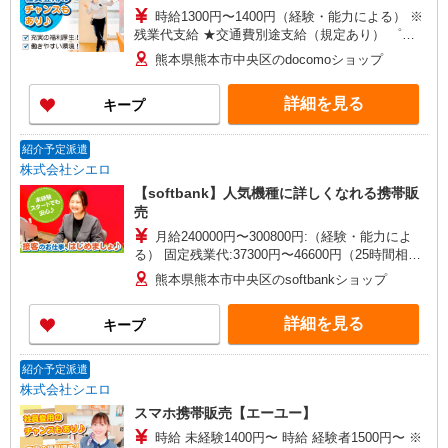
時給1300円〜1400円（経験・能力による） ※
残業代支給 ★交通費別途支給（規定あり） ゜
+゜・。○。・゜+゜・。○。・゜+゜ 入社祝い金10
熊本県熊本市中央区のdocomoショップ
万円支給(規定有) お友達を紹介頂くと, インセンテ
ィブ支給(規定有) ★月2回払い・週払い可能（規程
詳細を見る
キープ
有）★ ゜・。○。・゜+゜・。○。・゜+゜
紹介予定派遣
株式会社シエロ
【softbank】人気機種に詳しくなれる携帯販
売
月給240000円〜300800円:（経験・能力によ
る） 固定残業代:37300円〜46600円（25時間相
当） ※時間外勤務の有無にかかわらず固定残業代
熊本県熊本市中央区のsoftbankショップ
は支給されます。また、相当時間を超えて時間外
勤務した場合は1分単位で残業代が追加で支給され
詳細を見る
キープ
ます。 ※試用期間あり4ヶ月月給25万円以上 ※残
業代支給 ★交通費別途支給（規定あり） ゜
+゜・。○。・゜+゜・。○。・゜+゜ 入社祝い金10
紹介予定派遣
万円支給(規定有) お友達を紹介頂くと, インセンテ
株式会社シエロ
ィブ支給(規定有) ゜・。○。・゜+゜・。○。・゜
スマホ携帯販売【エーユー】
+゜
時給 未経験1400円〜 時給 経験者1500円〜 ※