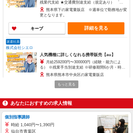
残業代支給 ★交通費別途支給（規定あり） ゜
+゜・。○。・゜+゜・。○。・゜+゜ 入社祝い金10
熊本県下の家電量販店 ※週単位で勤務地が変
万円支給(規定有) お友達を紹介頂くと, インセンテ
更となります。
ィブ支給(規定有) ★月2回払い・週払い可能（規程
有）★ ゜・。○。・゜+゜・。○。・゜+゜
詳細を見る
キープ
派遣社員
株式会社シエロ
人気機種に詳しくなれる携帯販売【au】
月給259200円〜300000円（経験・能力によ
る） ※残業手当別途支給 ※研修期間6か月・時給
1500円〜 ★交通費別途支給（規定あり） ゜
熊本県熊本市中央区の家電量販店
+゜・。○。・゜+゜・。○。・゜+゜ 入社祝い金10
万円支給(規定有) お友達を紹介頂くと, インセンテ
もっと見る
詳細を見る
キープ
ィブ支給(規定有) ゜・。○。・゜+゜・。○。・゜
+゜
派遣社員
あなたにおすすめの求人情報
株式会社シエロ
【au】の携帯販売スタッフ
個別指導講師
時給1250円〜 ※残業代支給 ★交通費別途支給
時給 1,040円〜1,390円
（規定あり） ゜+゜・。○。・゜+゜・。○。・゜
仙台市青葉区
+゜ 入社祝い金10万円支給(規定有) お友達を紹介