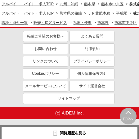
アルバイト・バイト・求人TOP
九州・沖縄
熊本県
熊本市中央区
株式
アルバイト・バイト・求人TOP
熊本県の路線
ＪＲ豊肥本線
平成駅
株
職種・条件一覧
販売・接客サービス
九州・沖縄
熊本県
熊本市中央区
掲載ご希望のお客様へ
よくある質問
お問い合わせ
利用規約
リンクについて
プライバシーポリシー
Cookieポリシー
個人情報保護方針
メールサービスについて
サイト運営会社
サイトマップ
(c) AIDEM Inc.
TOPへ
閲覧履歴を見る