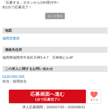
「応募する」ボタンから24H受付中♪
約1分で応募完了！
もっと見る
■電話応募の場合
電話応募も歓迎！（受付:10:00〜20:00）
土日祝も受付中♪
地図
【選考フロー】
福岡営業所
①応募から3営業日を目安に、メールorお電話でご連絡します。
②面接日時を決定！「0120」から始まる電話番号からご連絡します
★スマホでWEB面接（LINEなど）・出張面接・事務所面接と選べま
連絡先住所
す
福岡県福岡市中央区天神3-4-7 天神旭ビル4F
③面接実施（履歴書不要）
④勤務開始（スタート日は応相談）
※ご希望があれば、職場見学の調整もOKです！
この求人に関するお問い合わせ
0120-050-305
お気軽にご応募ください♪
担当：採用担当
応募画面へ進む
1分で応募完了!!
キープ
求人応募期間：2026/07/30～2026/08/31