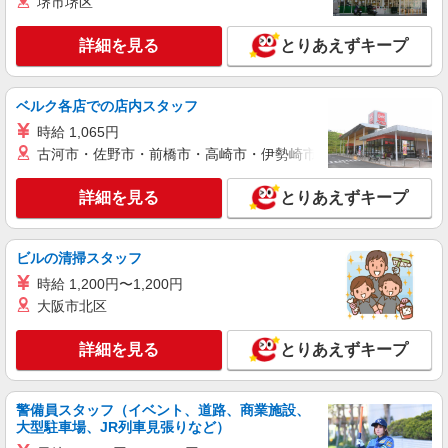
堺市堺区
詳細を見る
キープ
ィブ支給(規定有) ゜・。○。・゜+゜・。○。・゜
+゜
詳細を見る
とりあえずキープ
派遣社員
株式会社シエロ
人気機種に詳しくなれる携帯販売【docomo】
ベルク各店での店内スタッフ
時給1400円〜1500円（経験・能力による） ※
時給 1,065円
残業代支給 ★交通費別途支給（規定あり） ゜
+゜・。○。・゜+゜・。○。・゜+゜ 入社祝い金10
古河市・佐野市・前橋市・高崎市・伊勢崎市・太田市・館林市・
熊本県熊本市中央区
万円支給(規定有) お友達を紹介頂くと, インセンテ
ィブ支給(規定有) ★月2回払い・週払い可能（規程
詳細を見る
とりあえずキープ
詳細を見る
キープ
有）★ ゜・。○。・゜+゜・。○。・゜+゜
紹介予定派遣
ビルの清掃スタッフ
株式会社シエロ
時給 1,200円〜1,200円
【楽天モバイル】の携帯販売スタッフ
大阪市北区
時給1400円〜 ※残業代支給 ★交通費別途支給
（規定あり） ゜+゜・。○。・゜+゜・。○。・゜
詳細を見る
とりあえずキープ
+゜ 入社祝い金10万円支給(規定有) お友達を紹介
熊本県熊本市中央区の楽天モバイルショップ
頂くと, インセンティブ支給(規定有) ★月2回払
い・週払い可能（規程有）★ ゜・。○。・゜
詳細を見る
キープ
+゜・。○。・゜+゜
警備員スタッフ（イベント、道路、商業施設、
大型駐車場、JR列車見張りなど）