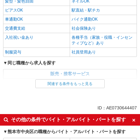
髪型・髪色自由
ネイルOK
ピアスOK
駅直結・駅チカ
車通勤OK
バイク通勤OK
交通費支給
社会保険あり
入社祝い金あり
各種手当（家族・役職・インセン
ティブなど）あり
制服貸与
社員登用あり
同じ職種から求人を探す
販売・接客サービス
家電・携帯販売
関連する条件をもっと見る
同じ特徴から求人を探す
未経験歓迎
ミドル（40代～）活躍中
ID：AE0730644407
英語が活かせる
ボーナス・賞与あり
その他の条件でバイト・アルバイト・パートを探す
日払い
車通勤OK
熊本市中央区の職種からバイト・アルバイト・パートを探す
交通費支給
社会保険あり