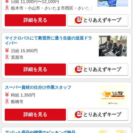
紹介予定派遣
日給 11,000円〜12,100円
株式会社シエロ
栃木市・小山市・さいたま市西区・さいたま市岩槻区・久喜市・
【ドコモ】の店舗スタッフ
詳細を見る
とりあえずキープ
時給1400円〜 ※残業代支給 ★交通費別途支給
（規定あり） ゜+゜・。○。・゜+゜・。○。・゜
+゜ 入社祝い金10万円支給(規定有) お友達を紹介
熊本県熊本市中央区のdocomoショップ
頂くと, インセンティブ支給(規定有) ★月2回払
マイクロバスにて教習所に通う生徒の送迎ドラ
い・週払い可能（規程有）★ ゜・。○。・゜
イバー
詳細を見る
キープ
+゜・。○。・゜+゜
日給 15,850円
箕面市
派遣社員
株式会社シエロ
詳細を見る
とりあえずキープ
【ドコモ】の店舗スタッフ
時給1400円〜 ※残業代支給 ★交通費別途支給
（規定あり） ゜+゜・。○。・゜+゜・。○。・゜
スーパー資材の仕分け作業スタッフ
+゜ 入社祝い金10万円支給(規定有) お友達を紹介
熊本県熊本市中央区のdocomoショップ
時給 1,350円
頂くと, インセンティブ支給(規定有) ★月2回払
船橋市
い・週払い可能（規程有）★ ゜・。○。・゜
詳細を見る
キープ
+゜・。○。・゜+゜
詳細を見る
とりあえずキープ
紹介予定派遣
株式会社シエロ
アパレル用品や雑貨のピッキング検品