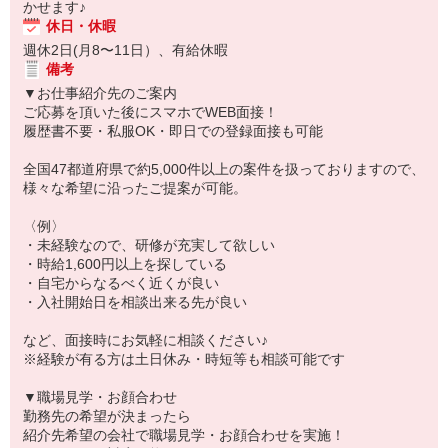
かせます♪
休日・休暇
週休2日(月8〜11日）、有給休暇
備考
▼お仕事紹介先のご案内
ご応募を頂いた後にスマホでWEB面接！
履歴書不要・私服OK・即日での登録面接も可能
全国47都道府県で約5,000件以上の案件を扱っておりますので、
様々な希望に沿ったご提案が可能。
〈例〉
・未経験なので、研修が充実して欲しい
・時給1,600円以上を探している
・自宅からなるべく近くが良い
・入社開始日を相談出来る先が良い
など、面接時にお気軽に相談ください♪
※経験が有る方は土日休み・時短等も相談可能です
▼職場見学・お顔合わせ
勤務先の希望が決まったら
紹介先希望の会社で職場見学・お顔合わせを実施！