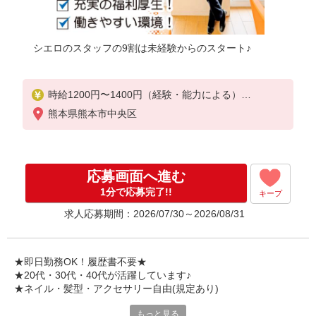
シエロのスタッフの9割は未経験からのスタート♪
時給1200円〜1400円（経験・能力による）
※残業代支給
熊本県熊本市中央区
★交通費別途支給（規定あり）
゜+゜・。○。・゜+゜・。○。・゜+゜
入社祝い金10万円支給(規定有)
応募画面へ進む
お友達を紹介頂くと,
1分で応募完了!!
キープ
インセンティブ支給(規定有)
求人応募期間：2026/07/30～2026/08/31
★月2回払い・週払い可能（規程有）★
゜・。○。・゜+゜・。○。・゜+゜
★即日勤務OK！履歴書不要★
★20代・30代・40代が活躍しています♪
★ネイル・髪型・アクセサリー自由(規定あり)
もっと見る
新しい機種やプラン。