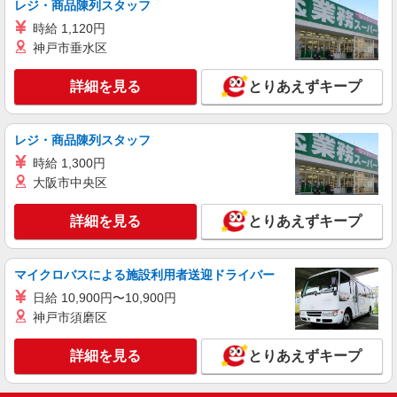
レジ・商品陳列スタッフ
残業代支給 ★交通費別途支給（規定あり） ゜
時給 1,120円
+゜・。○。・゜+゜・。○。・゜+゜ 入社祝い金10
熊本県熊本市中央区の家電量販店
万円支給(規定有) お友達を紹介頂くと, インセンテ
神戸市垂水区
ィブ支給(規定有) ★月2回払い・週払い可能（規程
詳細を見る
キープ
有）★ ゜・。○。・゜+゜・。○。・゜+゜
詳細を見る
とりあえずキープ
紹介予定派遣
株式会社シエロ
レジ・商品陳列スタッフ
【docomo】の携帯販売スタッフ
時給 1,300円
時給1200円〜1400円（経験・能力による） ※
大阪市中央区
残業代支給 ★交通費別途支給（規定あり） ゜
+゜・。○。・゜+゜・。○。・゜+゜ 入社祝い金10
熊本県熊本市中央区のdocomoショップ
詳細を見る
とりあえずキープ
万円支給(規定有) お友達を紹介頂くと, インセンテ
ィブ支給(規定有) ★月2回払い・週払い可能（規程
詳細を見る
キープ
有）★ ゜・。○。・゜+゜・。○。・゜+゜
マイクロバスによる施設利用者送迎ドライバー
日給 10,900円〜10,900円
神戸市須磨区
詳細を見る
とりあえずキープ