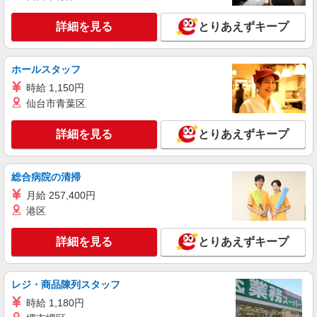
熊本県熊本市中央区のauショップ
頂くと, インセンティブ支給(規定有) ★月2回払
い・週払い可能（規程有）★ ゜・。○。・゜
詳細を見る
とりあえずキープ
詳細を見る
キープ
+゜・。○。・゜+゜
紹介予定派遣
ホールスタッフ
株式会社シエロ
時給 1,150円
人気機種に詳しくなれる携帯販売【au】
仙台市青葉区
月給259200円〜300000円（経験・能力によ
る） ※残業手当別途支給 ※研修期間6か月・時給
詳細を見る
とりあえずキープ
1500円〜 ★交通費別途支給（規定あり） ゜
熊本県熊本市中央区の家電量販店
+゜・。○。・゜+゜・。○。・゜+゜ 入社祝い金10
万円支給(規定有) お友達を紹介頂くと, インセンテ
詳細を見る
総合病院の清掃
キープ
ィブ支給(規定有) ゜・。○。・゜+゜・。○。・゜
+゜
月給 257,400円
派遣社員
港区
株式会社シエロ
人気機種に詳しくなれる携帯販売【au】
詳細を見る
とりあえずキープ
月給259200円〜300000円（経験・能力によ
る） ※残業手当別途支給 ※研修期間6か月・時給
1500円〜 ★交通費別途支給（規定あり） ゜
レジ・商品陳列スタッフ
熊本県熊本市中央区の家電量販店
+゜・。○。・゜+゜・。○。・゜+゜ 入社祝い金10
時給 1,180円
万円支給(規定有) お友達を紹介頂くと, インセンテ