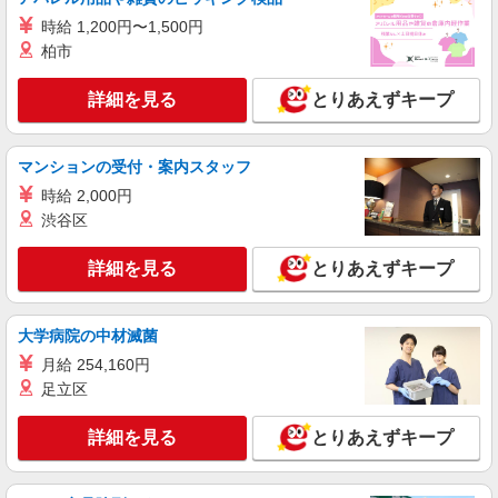
携帯販売スタッフ【au】
時給 1,200円〜1,500円
月給259200円〜300000円（経験・能力によ
る） ※残業手当別途支給 ※研修期間6か月・時給
柏市
1500円〜 ★交通費別途支給（規定あり） ゜
熊本県熊本市中央区の家電量販店
+゜・。○。・゜+゜・。○。・゜+゜ 入社祝い金10
詳細を見る
とりあえずキープ
万円支給(規定有) お友達を紹介頂くと, インセンテ
詳細を見る
キープ
ィブ支給(規定有) ゜・。○。・゜+゜・。○。・゜
+゜
マンションの受付・案内スタッフ
紹介予定派遣
時給 2,000円
株式会社シエロ
渋谷区
人気機種に詳しくなれる携帯販売
【Y!mobile】
詳細を見る
とりあえずキープ
時給1400円〜1450円（経験・能力による） ※
残業代支給 ★交通費別途支給（規定あり） ゜
+゜・。○。・゜+゜・。○。・゜+゜ 入社祝い金10
熊本県熊本市中央区の家電量販店
万円支給(規定有) お友達を紹介頂くと, インセンテ
大学病院の中材滅菌
ィブ支給(規定有) ★月2回払い・週払い可能（規程
月給 254,160円
詳細を見る
キープ
有）★ ゜・。○。・゜+゜・。○。・゜+゜
足立区
紹介予定派遣
詳細を見る
とりあえずキープ
株式会社シエロ
携帯販売スタッフ【Y!mobile】
時給1400円〜1450円（経験・能力による） ※