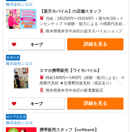
株式会社シエロ
【楽天モバイル】の店舗スタッフ
月給：245250円〜319150円 ＋賞与年2回＋イ
ンセンティブ ※経験・能力による ※残業代支給
★交通費別途支給（規定あり） ゜+゜・。○。・゜
熊本県熊本市中央区の楽天モバイルショップ
+゜・。○。・゜+゜ 入社祝い金10万円支給(規定
有) お友達を紹介頂くと, インセンティブ支給(規定
詳細を見る
キープ
有) ゜・。○。・゜+゜・。○。・゜+゜
派遣社員
株式会社シエロ
スマホ携帯販売【ワイモバイル】
時給1400円〜1450円（経験・能力による） ※
残業代支給 ★交通費別途支給（規定あり） ゜
+゜・。○。・゜+゜・。○。・゜+゜ 入社祝い金10
熊本県熊本市中央区の家電量販店
万円支給(規定有) お友達を紹介頂くと, インセンテ
ィブ支給(規定有) ★月2回払い・週払い可能（規程
詳細を見る
キープ
有）★ ゜・。○。・゜+゜・。○。・゜+゜
紹介予定派遣
株式会社シエロ
携帯販売スタッフ【softbank】