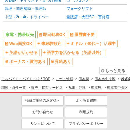
美容師・ネイリスト・まつげ施術
コールセンター
調理・調理補助・調理師
フォークリフト
中型（2t・4t）ドライバー
量販店・大型SC・百貨店
家電・携帯販売
即日勤務OK
履歴書不要
Web面接OK
未経験歓迎
ミドル（40代～）活躍中
英語が活かせる
語学力を活かせる（英語以外）
ボーナス・賞与あり
昇給あり
もっと見る
アルバイト・バイト・求人TOP
九州・沖縄
熊本県
熊本市中央区
株式
職種・条件一覧
販売・接客サービス
九州・沖縄
熊本県
熊本市中央区
掲載ご希望のお客様へ
よくある質問
お問い合わせ
利用規約
リンクについて
プライバシーポリシー