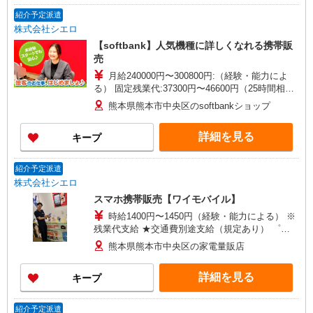
+゜・。○。・゜+゜・。○。・゜+゜ 入社祝い金10
紹介予定派遣
万円支給(規定有) お友達を紹介頂くと, インセンテ
株式会社シエロ
ィブ支給(規定有) ゜・。○。・゜+゜・。○。・゜
【softbank】人気機種に詳しくなれる携帯販
+゜
売
月給240000円〜300800円:（経験・能力によ
る） 固定残業代:37300円〜46600円（25時間相
当） ※時間外勤務の有無にかかわらず固定残業代
熊本県熊本市中央区のsoftbankショップ
は支給されます。また、相当時間を超えて時間外
勤務した場合は1分単位で残業代が追加で支給され
詳細を見る
キープ
ます。 ※試用期間あり4ヶ月月給25万円以上 ※残
業代支給 ★交通費別途支給（規定あり） ゜
+゜・。○。・゜+゜・。○。・゜+゜ 入社祝い金10
紹介予定派遣
万円支給(規定有) お友達を紹介頂くと, インセンテ
株式会社シエロ
ィブ支給(規定有) ゜・。○。・゜+゜・。○。・゜
スマホ携帯販売【ワイモバイル】
+゜
時給1400円〜1450円（経験・能力による） ※
残業代支給 ★交通費別途支給（規定あり） ゜
+゜・。○。・゜+゜・。○。・゜+゜ 入社祝い金10
熊本県熊本市中央区の家電量販店
万円支給(規定有) お友達を紹介頂くと, インセンテ
ィブ支給(規定有) ★月2回払い・週払い可能（規程
詳細を見る
キープ
有）★ ゜・。○。・゜+゜・。○。・゜+゜
紹介予定派遣