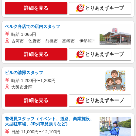
詳細を見る
とりあえずキープ
紹介予定派遣
株式会社シエロ
人気機種に詳しくなれる携帯販売
ベルク各店での店内スタッフ
【softbank】
時給 1,065円
時給1400円〜1450円（経験・能力による） ※
古河市・佐野市・前橋市・高崎市・伊勢崎市・太田市・館林市・
残業代支給 ★交通費別途支給（規定あり） ゜
+゜・。○。・゜+゜・。○。・゜+゜ 入社祝い金10
熊本県熊本市中央区の家電量販店
万円支給(規定有) お友達を紹介頂くと, インセンテ
詳細を見る
とりあえずキープ
ィブ支給(規定有) ★月2回払い・週払い可能（規程
詳細を見る
キープ
有）★ ゜・。○。・゜+゜・。○。・゜+゜
ビルの清掃スタッフ
紹介予定派遣
時給 1,200円〜1,200円
株式会社シエロ
大阪市北区
携帯販売スタッフ【Y!mobile】
時給1400円〜1450円（経験・能力による） ※
詳細を見る
とりあえずキープ
残業代支給 ★交通費別途支給（規定あり） ゜
+゜・。○。・゜+゜・。○。・゜+゜ 入社祝い金10
熊本県熊本市中央区の家電量販店
万円支給(規定有) お友達を紹介頂くと, インセンテ
ィブ支給(規定有) ★月2回払い・週払い可能（規程
警備員スタッフ（イベント、道路、商業施設、
詳細を見る
キープ
大型駐車場、JR列車見張りなど）
有）★ ゜・。○。・゜+゜・。○。・゜+゜
日給 11,000円〜12,100円