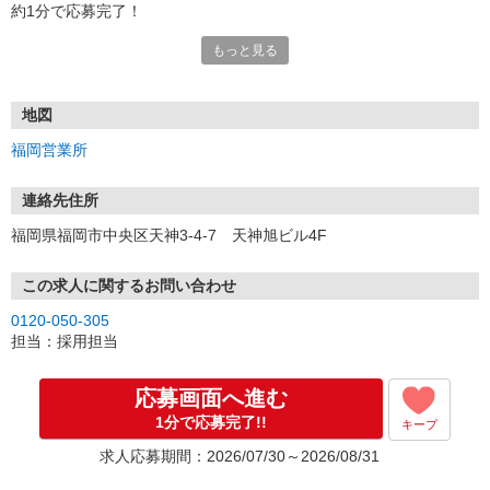
約1分で応募完了！
もっと見る
■電話応募の場合
電話応募も歓迎！（受付:10:00〜20:00）
土日祝も受付中♪
地図
【選考フロー】
福岡営業所
①応募から3営業日を目安に、メールorお電話でご連絡します。
②面接日時を決定！「0120」から始まる電話番号からご連絡します
★スマホでWEB面接（LINEなど）・出張面接・事務所面接と選べま
連絡先住所
す
福岡県福岡市中央区天神3-4-7 天神旭ビル4F
③面接実施（履歴書不要）
④勤務開始（スタート日は応相談）
※ご希望があれば、職場見学の調整もOKです！
この求人に関するお問い合わせ
0120-050-305
お気軽にご応募ください♪
担当：採用担当
応募画面へ進む
1分で応募完了!!
キープ
求人応募期間：2026/07/30～2026/08/31