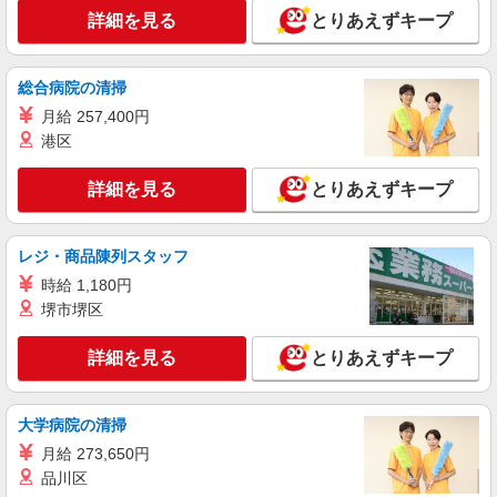
詳細を見る
キープ
+゜・。○。・゜+゜
詳細を見る
とりあえずキープ
派遣社員
株式会社シエロ
総合病院の清掃
人気機種に詳しくなれる携帯販売【au】
月給 257,400円
月給259200円〜300000円（経験・能力によ
港区
る） ※残業手当別途支給 ※研修期間6か月・時給
1500円〜 ★交通費別途支給（規定あり） ゜
熊本県熊本市中央区の家電量販店
詳細を見る
とりあえずキープ
+゜・。○。・゜+゜・。○。・゜+゜ 入社祝い金10
万円支給(規定有) お友達を紹介頂くと, インセンテ
詳細を見る
キープ
ィブ支給(規定有) ゜・。○。・゜+゜・。○。・゜
レジ・商品陳列スタッフ
+゜
時給 1,180円
派遣社員
株式会社シエロ
堺市堺区
スマホ携帯販売【エーユー】
詳細を見る
とりあえずキープ
時給 未経験1400円〜 時給 経験者1500円〜 ※
残業代支給 ★交通費別途支給（規定あり） ゜
+゜・。○。・゜+゜・。○。・゜+゜ 入社祝い金10
熊本県下の家電量販店 ※週単位で勤務地が変
万円支給(規定有) お友達を紹介頂くと, インセンテ
大学病院の清掃
更となります。
ィブ支給(規定有) ★月2回払い・週払い可能（規程
月給 273,650円
有）★ ゜・。○。・゜+゜・。○。・゜+゜
品川区
詳細を見る
キープ