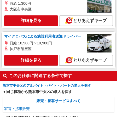
時給 1,300円
+゜・。○。・゜+゜・。○。・゜+゜ 入社祝い金10
熊本県熊本市中央区のdocomoショップ
万円支給(規定有) お友達を紹介頂くと, インセンテ
大阪市中央区
ィブ支給(規定有) ★月2回払い・週払い可能（規程
詳細を見る
キープ
有）★ ゜・。○。・゜+゜・。○。・゜+゜
詳細を見る
とりあえずキープ
紹介予定派遣
株式会社シエロ
マイクロバスによる施設利用者送迎ドライバー
携帯販売スタッフ【au】
日給 10,900円〜10,900円
月給259200円〜300000円（経験・能力によ
神戸市須磨区
る） ※残業手当別途支給 ※研修期間6か月・時給
1500円〜 ★交通費別途支給（規定あり） ゜
熊本県熊本市中央区の家電量販店
詳細を見る
とりあえずキープ
+゜・。○。・゜+゜・。○。・゜+゜ 入社祝い金10
万円支給(規定有) お友達を紹介頂くと, インセンテ
詳細を見る
キープ
ィブ支給(規定有) ゜・。○。・゜+゜・。○。・゜
+゜
このお仕事に関連する条件で探す
熊本市中央区のアルバイト・バイト・パートの求人を探す
同じ職種から熊本市中央区の求人を探す
販売・接客サービスすべて
家電・携帯販売