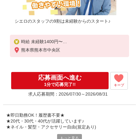
シエロのスタッフの9割は未経験からのスタート♪
時給 未経験1400円〜
時給 経験者1500円〜
熊本県熊本市中央区
※残業代支給
★交通費別途支給（規定あり）
゜+゜・。○。・゜+゜・。○。・゜+゜
応募画面へ進む
入社祝い金10万円支給(規定有)
1分で応募完了!!
キープ
お友達を紹介頂くと,
求人応募期間：2026/07/30～2026/08/31
インセンティブ支給(規定有)
★月2回払い・週払い可能（規程有）★
゜・。○。・゜+゜・。○。・゜+゜
★即日勤務OK！履歴書不要★
★20代・30代・40代が活躍しています♪
★ネイル・髪型・アクセサリー自由(規定あり)
もっと見る
各キャリアの新機種が特別価格で購入OK！！