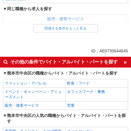
同じ職種から求人を探す
販売・接客サービス
家電・携帯販売
関連する条件をもっと見る
同じ特徴から求人を探す
未経験歓迎
ミドル（40代～）活躍中
ID：AE0730644645
英語が活かせる
ボーナス・賞与あり
その他の条件でバイト・アルバイト・パートを探す
日払い
車通勤OK
熊本市中央区の職種からバイト・アルバイト・パートを探す
交通費支給
社会保険あり
社員登用あり
ファッション・アパレル
飲食・フード
イベント・キャンペーン・アミュ
オフィスワーク・事務
ーズメント
販売・接客サービス
営業
熊本市中央区の人気の職種からバイト・アルバイト・パートを探
す