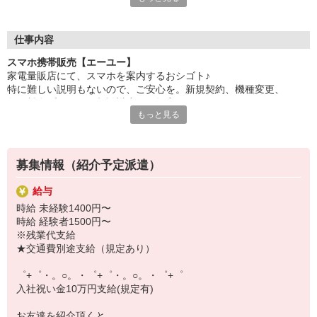
自分だけじゃなくって、
家族や友人にも適用されます！
仕事内容
さらに！各種リゾート施設やスポーツジムなどが
スマホ携帯販売【エーユー】
特別割引価格でご利用可能☆
家電量販店にて、スマホを案内するおシゴト♪
お得に過ごしたいあなたの味方です♪
特に難しい説明もないので、ご安心を。新規契約、機種変更、
各種料金プランのご相談対応・ご提案などをお願いします。
【選べるお仕事いろいろ】
もっと見る
￣￣￣￣￣￣￣￣￣￣￣
初めての方でも安心♪
▼オフィスワーク
あなた専属のコーディネーターが親切・丁寧にフォローするので、
事務、経理、データ入力、コールセンター、受付
満足度◎
▼工場・製造・軽作業系
募集情報（紹介予定派遣）
機械/食品製造・梱包・仕分け・加工・組立・検査
■携帯やインターネット販売業務
▼美容系
給与
docomo(ドコモ)/au(エーユー)・KDDI/softbank(ソフトバンク)など
眉毛サロンのアイブロウ・ネイリスト・エステ
時給 未経験1400円〜
の大手キャリアから
▼営業・販売
時給 経験者1500円〜
ワイモバイル(Y!mobille)、楽天モバイル、UQなど格安スマホまで幅
法人営業・アパレル販売・個別指導塾・人材紹介
※残業代支給
広く紹介可能♪
▼人気案件も多数♪
★交通費別途支給（規定あり）
人気のApple（アップル）店舗もございます！
短期・期間限定・オープニング・官公庁案件
上場/優良/大手企業など
゜+゜・。○。・゜+゜・。○。・゜+゜
入社祝い金10万円支給(規定有)
【スマホ面接実施中】
￣￣￣￣￣￣￣￣￣
お友達を紹介頂くと,