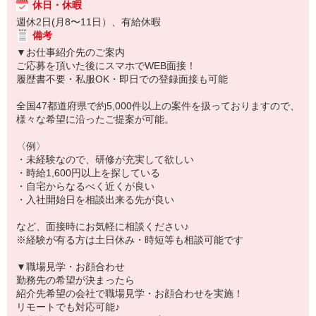
休日・休暇
週休2日(月8〜11日）、有給休暇
備考
▼お仕事紹介先のご案内
ご応募を頂いた後にスマホでWEB面接！
履歴書不要・私服OK・即日での登録面接も可能
全国47都道府県で約5,000件以上の案件を扱っておりますので、
様々な希望に沿ったご提案が可能。
〈例〉
・未経験なので、研修が充実して欲しい
・時給1,600円以上を探している
・自宅からなるべく近くが良い
・入社開始日を相談出来る先が良い
など、面接時にお気軽に相談ください♪
※経験が有る方は土日休み・時短等も相談可能です
▼職場見学・お顔合わせ
勤務先の希望が決まったら
紹介先希望の会社で職場見学・お顔合わせを実施！
リモートでも対応可能♪