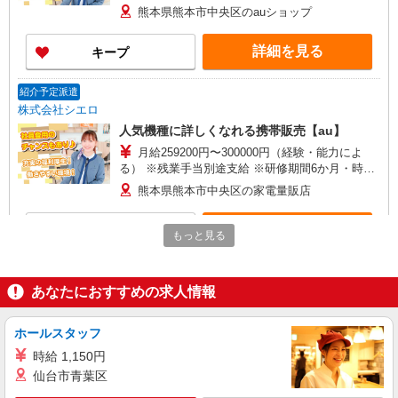
+゜ 入社祝い金10万円支給(規定有) お友達を紹介
熊本県熊本市中央区のauショップ
頂くと, インセンティブ支給(規定有) ★月2回払
い・週払い可能（規程有）★ ゜・。○。・゜
詳細を見る
キープ
+゜・。○。・゜+゜
紹介予定派遣
株式会社シエロ
人気機種に詳しくなれる携帯販売【au】
月給259200円〜300000円（経験・能力によ
る） ※残業手当別途支給 ※研修期間6か月・時給
1500円〜 ★交通費別途支給（規定あり） ゜
熊本県熊本市中央区の家電量販店
+゜・。○。・゜+゜・。○。・゜+゜ 入社祝い金10
万円支給(規定有) お友達を紹介頂くと, インセンテ
詳細を見る
キープ
ィブ支給(規定有) ゜・。○。・゜+゜・。○。・゜
もっと見る
+゜
派遣社員
株式会社シエロ
あなたにおすすめの求人情報
【ドコモ】の店舗スタッフ
時給1400円〜 ※残業代支給 ★交通費別途支給
ホールスタッフ
（規定あり） ゜+゜・。○。・゜+゜・。○。・゜
時給 1,150円
+゜ 入社祝い金10万円支給(規定有) お友達を紹介
熊本県熊本市中央区のdocomoショップ
仙台市青葉区
頂くと, インセンティブ支給(規定有) ★月2回払
い・週払い可能（規程有）★ ゜・。○。・゜