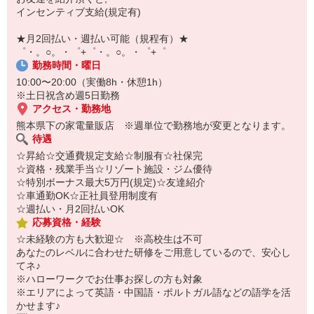
自宅に居ながらスマホでカンタン面接OK！
インセンティブ支給(規定有)
オンライン面談なのでスピード対応。
即日登録もOK♪
★月2回払い・週払い可能（規程有）★
゜・。○。・゜+゜・。○。・゜+゜
気になった方はお気軽にご相談ください！
勤務時間・曜日
10:00〜20:00（実働8h・休憩1h）
※土日祝含め週5日勤務
アクセス・勤務地
熊本県下の家電量販店 ※週単位で勤務地が変更となります。
待遇
☆昇給☆交通費規定支給☆制服有☆社保完
☆資格・残業手当☆リゾート施設・ジム優待
☆特別ボーナス最大5万円(規定)☆友達紹介
☆車通勤OK☆正社員登用制度有
☆週払い・月2回払いOK
応募資格・経験
☆未経験の方も大歓迎☆ ※高校生は不可
あなたのレベルに合わせた研修をご用意しているので、安心し
てネ♪
※ハローワークでお仕事お探しの方も対象
※エリアによって英語・中国語・ポルトガル語などの語学を活
かせます♪