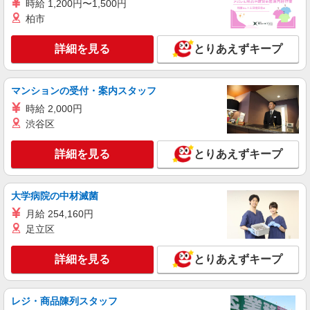
人気機種に詳しくなれる携帯販売【au】
時給 1,200円〜1,500円
月給259200円〜300000円（経験・能力によ
柏市
る） ※残業手当別途支給 ※研修期間6か月・時給
1500円〜 ★交通費別途支給（規定あり） ゜
熊本県熊本市中央区の家電量販店
詳細を見る
とりあえずキープ
+゜・。○。・゜+゜・。○。・゜+゜ 入社祝い金10
万円支給(規定有) お友達を紹介頂くと, インセンテ
詳細を見る
キープ
ィブ支給(規定有) ゜・。○。・゜+゜・。○。・゜
マンションの受付・案内スタッフ
+゜
時給 2,000円
派遣社員
株式会社シエロ
渋谷区
携帯販売スタッフ【softbank】
詳細を見る
とりあえずキープ
時給1400円〜1450円（経験・能力による） ※
残業代支給 ★交通費別途支給（規定あり） ゜
+゜・。○。・゜+゜・。○。・゜+゜ 入社祝い金10
熊本県熊本市中央区の家電量販店
万円支給(規定有) お友達を紹介頂くと, インセンテ
大学病院の中材滅菌
ィブ支給(規定有) ★月2回払い・週払い可能（規程
月給 254,160円
詳細を見る
キープ
有）★ ゜・。○。・゜+゜・。○。・゜+゜
足立区
紹介予定派遣
詳細を見る
とりあえずキープ
株式会社シエロ
【docomo】の携帯販売スタッフ
時給1200円〜1400円（経験・能力による） ※
レジ・商品陳列スタッフ
残業代支給 ★交通費別途支給（規定あり） ゜