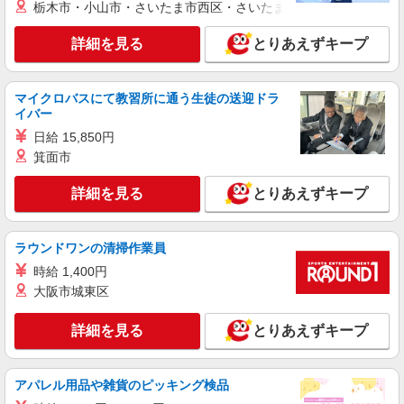
派遣社員
栃木市・小山市・さいたま市西区・さいたま市岩槻区・久喜市・
株式会社シエロ
【楽天モバイル】の携帯販売スタッフ
詳細を見る
とりあえずキープ
時給1400円〜 ※残業代支給 ★交通費別途支給
（規定あり） ゜+゜・。○。・゜+゜・。○。・゜
+゜ 入社祝い金10万円支給(規定有) お友達を紹介
マイクロバスにて教習所に通う生徒の送迎ドラ
熊本県熊本市中央区の楽天モバイルショップ
頂くと, インセンティブ支給(規定有) ★月2回払
イバー
い・週払い可能（規程有）★ ゜・。○。・゜
日給 15,850円
詳細を見る
キープ
+゜・。○。・゜+゜
箕面市
派遣社員
詳細を見る
とりあえずキープ
株式会社シエロ
【au】の携帯販売スタッフ
時給1250円〜 ※残業代支給 ★交通費別途支給
ラウンドワンの清掃作業員
（規定あり） ゜+゜・。○。・゜+゜・。○。・゜
時給 1,400円
+゜ 入社祝い金10万円支給(規定有) お友達を紹介
熊本県熊本市中央区のauショップ
大阪市城東区
頂くと, インセンティブ支給(規定有) ★月2回払
い・週払い可能（規程有）★ ゜・。○。・゜
詳細を見る
キープ
+゜・。○。・゜+゜
詳細を見る
とりあえずキープ
紹介予定派遣
株式会社シエロ
アパレル用品や雑貨のピッキング検品