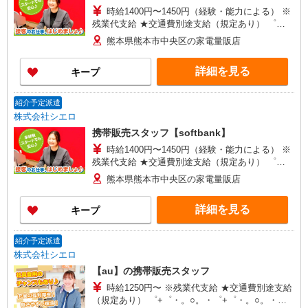
時給1400円〜1450円（経験・能力による） ※
残業代支給 ★交通費別途支給（規定あり） ゜
+゜・。○。・゜+゜・。○。・゜+゜ 入社祝い金10
熊本県熊本市中央区の家電量販店
万円支給(規定有) お友達を紹介頂くと, インセンテ
ィブ支給(規定有) ★月2回払い・週払い可能（規程
詳細を見る
キープ
有）★ ゜・。○。・゜+゜・。○。・゜+゜
紹介予定派遣
株式会社シエロ
携帯販売スタッフ【softbank】
時給1400円〜1450円（経験・能力による） ※
残業代支給 ★交通費別途支給（規定あり） ゜
+゜・。○。・゜+゜・。○。・゜+゜ 入社祝い金10
熊本県熊本市中央区の家電量販店
万円支給(規定有) お友達を紹介頂くと, インセンテ
ィブ支給(規定有) ★月2回払い・週払い可能（規程
詳細を見る
キープ
有）★ ゜・。○。・゜+゜・。○。・゜+゜
紹介予定派遣
株式会社シエロ
【au】の携帯販売スタッフ
時給1250円〜 ※残業代支給 ★交通費別途支給
（規定あり） ゜+゜・。○。・゜+゜・。○。・゜