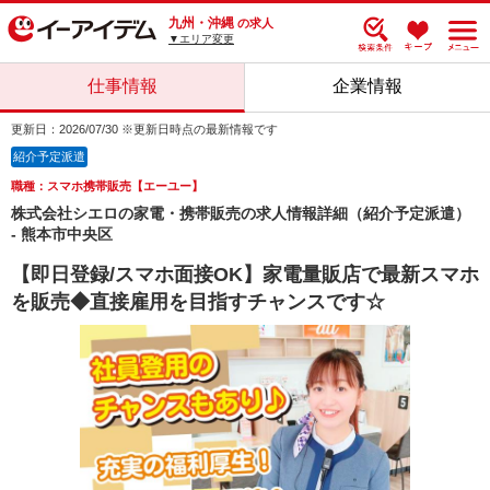
九州・沖縄
の求人
▼エリア変更
仕事情報
企業情報
更新日：2026/07/30 ※更新日時点の最新情報です
紹介予定派遣
職種：スマホ携帯販売【エーユー】
株式会社シエロの家電・携帯販売の求人情報詳細（紹介予定派遣）
- 熊本市中央区
【即日登録/スマホ面接OK】家電量販店で最新スマホ
を販売◆直接雇用を目指すチャンスです☆