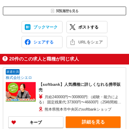
閲覧履歴を見る
ブックマーク
ポストする
シェアする
URLをシェア
20
件のこの求人と職種が同じ求人
派遣社員
株式会社シエロ
【softbank】人気機種に詳しくなれる携帯販
売
月給240000円〜300800円:（経験・能力によ
る） 固定残業代:37300円〜46600円（25時間相
当） ※時間外勤務の有無にかかわらず固定残業代
熊本県熊本市中央区のsoftbankショップ
は支給されます。また、相当時間を超えて時間外
勤務した場合は1分単位で残業代が追加で支給され
詳細を見る
キープ
ます。 ※試用期間あり4ヶ月月給25万円以上 ※残
業代支給 ★交通費別途支給（規定あり） ゜