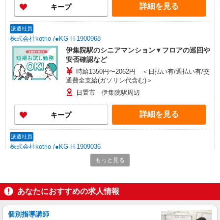
詳細を見る
キープ
派遣社員
株式会社kotrio /●KG-H-1900968
伊集院駅のシニアマンション▼フロアの巡回や
安否確認など
時給1350円〜2062円 ＜日払い有/週払い有/交
通費全支給(ガソリン代含む)＞
日置市 伊集院駅周辺
詳細を見る
キープ
派遣社員
株式会社kotrio /●KG-H-1909036
伊集院*デイでの生活補助☆新たなスキルを身
もっと見る
につけて長く働く♪
時給1350円〜2062円 ＜日払い有/週払い有/交
通費全支給(ガソリン代含む)＞
あなたにおすすめの求人情報
日置市 ◆来社不要/面接なし
個別指導講師