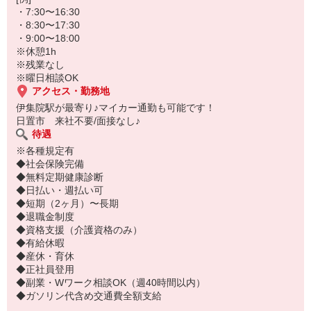
・7:30〜16:30
・8:30〜17:30
・9:00〜18:00
※休憩1h
※残業なし
※曜日相談OK
アクセス・勤務地
伊集院駅が最寄り♪マイカー通勤も可能です！
日置市 来社不要/面接なし♪
待遇
※各種規定有
◆社会保険完備
◆無料定期健康診断
◆日払い・週払い可
◆短期（2ヶ月）〜長期
◆退職金制度
◆資格支援（介護資格のみ）
◆有給休暇
◆産休・育休
◆正社員登用
◆副業・Wワーク相談OK（週40時間以内）
◆ガソリン代含め交通費全額支給