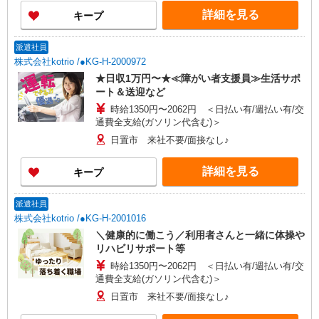
詳細を見る
キープ
派遣社員
株式会社kotrio /●KG-H-2000972
★日収1万円〜★≪障がい者支援員≫生活サポ
ート＆送迎など
時給1350円〜2062円 ＜日払い有/週払い有/交
通費全支給(ガソリン代含む)＞
日置市 来社不要/面接なし♪
詳細を見る
キープ
派遣社員
株式会社kotrio /●KG-H-2001016
＼健康的に働こう／利用者さんと一緒に体操や
リハビリサポート等
時給1350円〜2062円 ＜日払い有/週払い有/交
通費全支給(ガソリン代含む)＞
日置市 来社不要/面接なし♪