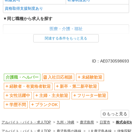
資格取得支援制度あり
同じ職種から求人を探す
医療・介護・福祉
介護職・ヘルパー
関連する条件をもっと見る
同じ特徴から求人を探す
未経験歓迎
ミドル（40代～）活躍中
ID：AE0730598693
ボーナス・賞与あり
車通勤OK
交通費支給
社会保険あり
介護職・ヘルパー
入社日応相談
未経験歓迎
産休・育休取得実績あり
経験者・有資格者歓迎
新卒・第二新卒歓迎
女性活躍中
主婦・主夫歓迎
フリーター歓迎
学歴不問
ブランクOK
もっと見る
アルバイト・バイト・求人TOP
九州・沖縄
鹿児島県
日置市
株式会社ko
アルバイト・バイト・求人TOP
鹿児島県の路線
ＪＲ鹿児島本線
伊集院駅