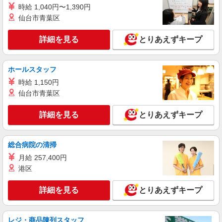
詳細を見る
キープ
時給 1,040円〜1,390円
仙台市青葉区
派遣社員
株式会社kotrio /●KG-H-1882348
詳細を見る
とりあえずキープ
「中々仕事決まらない…」⇒もう安心◎経験よ
り人柄重視◎グルホ
時給1350円〜2062円 ＜日払い有/週払い有/交
ホールスタッフ
通費全支給(ガソリン代含む)＞
時給 1,150円
日置市 伊集院駅周辺
仙台市青葉区
詳細を見る
キープ
詳細を見る
とりあえずキープ
派遣社員
株式会社kotrio /●KG-H-2015859
総合病院の清掃
伊集院駅＊少人数グルホで利用者さんと家事や
月給 257,400円
掃除など♪日払いOK
港区
時給1350円〜2062円 ＜日払い有/週払い有/交
通費全支給(ガソリン代含む)＞
詳細を見る
とりあえずキープ
日置市 ≪最寄駅：伊集院≫
レジ・商品陳列スタッフ
詳細を見る
キープ