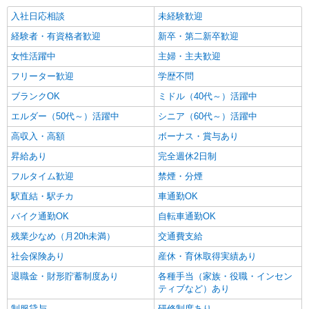
入社日応相談
未経験歓迎
経験者・有資格者歓迎
新卒・第二新卒歓迎
女性活躍中
主婦・主夫歓迎
フリーター歓迎
学歴不問
ブランクOK
ミドル（40代～）活躍中
エルダー（50代～）活躍中
シニア（60代～）活躍中
高収入・高額
ボーナス・賞与あり
昇給あり
完全週休2日制
フルタイム歓迎
禁煙・分煙
駅直結・駅チカ
車通勤OK
バイク通勤OK
自転車通勤OK
残業少なめ（月20h未満）
交通費支給
社会保険あり
産休・育休取得実績あり
退職金・財形貯蓄制度あり
各種手当（家族・役職・インセン
ティブなど）あり
制服貸与
研修制度あり