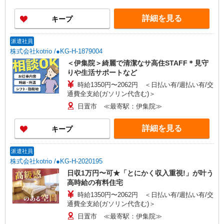
詳細を見る
キープ
派遣社員
株式会社kotrio /●KG-H-1879004
＜伊集院＞綺麗で清潔なサ高住STAFF＊見守
りや生活サポートなど
時給1350円〜2062円 ＜日払い有/週払い有/交
通費全支給(ガソリン代含む)＞
日置市 ≪最寄駅：伊集院≫
詳細を見る
キープ
派遣社員
株式会社kotrio /●KG-H-2020195
日収1万円〜可★「とにかく収入重視!」が叶う
高時給の有料住宅
時給1350円〜2062円 ＜日払い有/週払い有/交
通費全支給(ガソリン代含む)＞
日置市 ≪最寄駅：伊集院≫