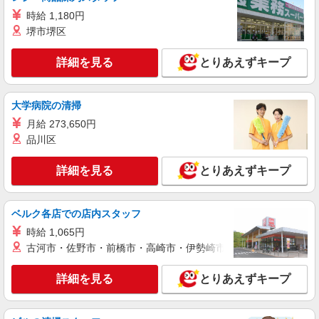
時給 1,180円
派遣社員
堺市堺区
株式会社kotrio /●KG-H-1905666
＜伊集院＞デイサービスSTAFF＊16時退社も
詳細を見る
とりあえずキープ
OK！子育て世代活躍中
時給1350円〜2062円 ＜日払い有/週払い有/交
大学病院の清掃
通費全支給(ガソリン代含む)＞
日置市 ◆来社不要/面接なし
月給 273,650円
品川区
詳細を見る
キープ
詳細を見る
とりあえずキープ
派遣社員
株式会社kotrio /●KG-H-1900979
ベルク各店での店内スタッフ
[ 綺麗 ]高級シニアマンションで生活ケア/見守
りなど/伊集院駅
時給 1,065円
古河市・佐野市・前橋市・高崎市・伊勢崎市・太田市・館林市・
時給1350円〜2062円 ＜日払い有/週払い有/交
通費全支給(ガソリン代含む)＞
詳細を見る
とりあえずキープ
日置市 伊集院駅周辺
詳細を見る
キープ