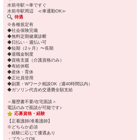
水前寺駅⇒車ですぐ
シフトの相談もお気軽にどうぞ！
水前寺駅周辺 ≪車通勤OK≫
プライベート優先で働きましょう◎
待遇
※各種規定有
◆社会保険完備
◆無料定期健康診断
◆日払い・週払い可
◆短期（2ヶ月）〜長期
◆退職金制度
◆資格支援（介護資格のみ）
◆有給休暇
◆産休・育休
◆正社員登用
◆副業・Wワーク相談OK（週40時間以内）
◆ガソリン代含め交通費全額支給
＜履歴書不要/在宅面談＞
電話のみで面談が可能です♪
応募資格・経験
【正看護師/准看護師】
※どちらか必須
・経験に応じて優遇あり
・ブランクOK