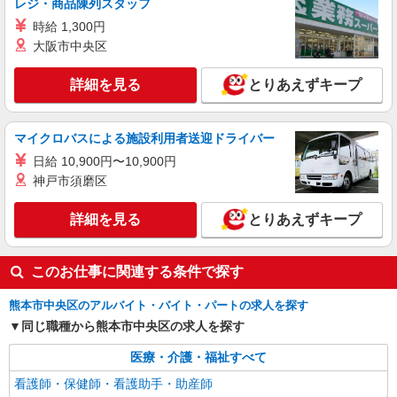
レジ・商品陳列スタッフ
時給 1,300円
派遣社員
大阪市中央区
株式会社kotrio /●KM-H-2086607
≪日払いOK！≫病院の看護助手＊即日勤務も
詳細を見る
とりあえずキープ
可能♪
時給1450円〜2062円 ＜日払い有/週払い有/交
通費全支給(ガソリン代含む)＞
マイクロバスによる施設利用者送迎ドライバー
水前寺駅周辺 ≪車通勤OK≫
日給 10,900円〜10,900円
神戸市須磨区
詳細を見る
キープ
詳細を見る
とりあえずキープ
派遣社員
職業紹介
株式会社リオン
このお仕事に関連する条件で探す
病院における看護助手（ナースエイド）
時給1130円
熊本市中央区のアルバイト・バイト・パートの求人を探す
熊本県熊本市中央区
同じ職種から熊本市中央区の求人を探す
詳細を見る
キープ
医療・介護・福祉すべて
看護師・保健師・看護助手・助産師