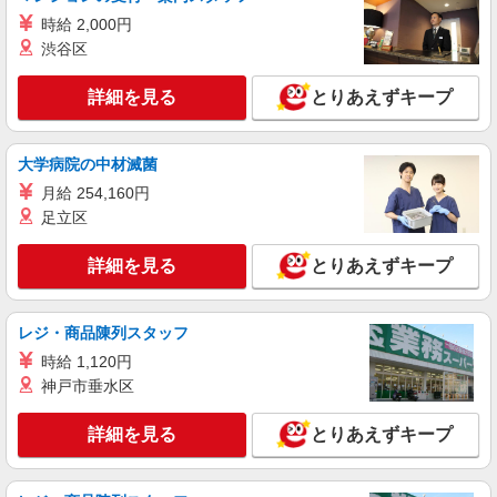
詳細を見る
キープ
時給 2,000円
渋谷区
派遣社員
株式会社kotrio /●KM-H-2086592
詳細を見る
とりあえずキープ
高収入を目指したい方必見！未経験でも日収1
万〜可！看護助手
時給1450円〜2062円 ＜日払い有/週払い有/交
大学病院の中材滅菌
通費全支給(ガソリン代含む)＞
月給 254,160円
水前寺駅周辺 ≪車通勤OK≫
足立区
詳細を見る
キープ
詳細を見る
とりあえずキープ
派遣社員
株式会社kotrio /●KM-H-2093261
レジ・商品陳列スタッフ
＜熊本市中央区＞病院の看護助手＊日払い
時給 1,120円
OK！即高収入可♪
神戸市垂水区
時給1450円〜2062円 ＜日払い有/週払い有/交
通費全支給(ガソリン代含む)＞
詳細を見る
とりあえずキープ
水前寺駅周辺 ≪車通勤OK≫
詳細を見る
キープ