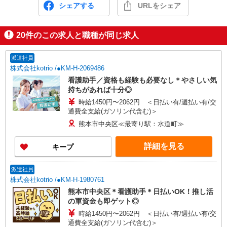
シェアする
URLをシェア
20
件のこの求人と職種が同じ求人
派遣社員
株式会社kotrio /●KM-H-2069486
看護助手／資格も経験も必要なし＊やさしい気
持ちがあれば十分◎
時給1450円〜2062円 ＜日払い有/週払い有/交
通費全支給(ガソリン代含む)＞
熊本市中央区≪最寄り駅：水道町≫
詳細を見る
キープ
派遣社員
株式会社kotrio /●KM-H-1980761
熊本市中央区＊看護助手＊日払いOK！推し活
の軍資金も即ゲット◎
時給1450円〜2062円 ＜日払い有/週払い有/交
通費全支給(ガソリン代含む)＞