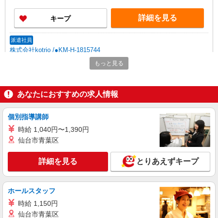
詳細を見る
キープ
派遣社員
株式会社kotrio /●KM-H-1815744
熊本市中央区★病院でお掃除/食事の配膳など
もっと見る
♪★激募★
時給1450円〜2062円 ＜日払い有/週払い有/交
通費全支給(ガソリン代含む)＞
あなたにおすすめの求人情報
熊本市中央区 新水前寺周辺
個別指導講師
詳細を見る
キープ
時給 1,040円〜1,390円
仙台市青葉区
派遣社員
株式会社kotrio /●KM-H-2009723
詳細を見る
とりあえずキープ
＜熊本市中央区＞元気も、プライベートも諦め
ない＊週3〜OK/看護助手
時給1450円〜2062円 ＜日払い有/週払い有/交
ホールスタッフ
通費全支給(ガソリン代含む)＞
時給 1,150円
水前寺駅周辺 ≪車通勤OK≫
仙台市青葉区