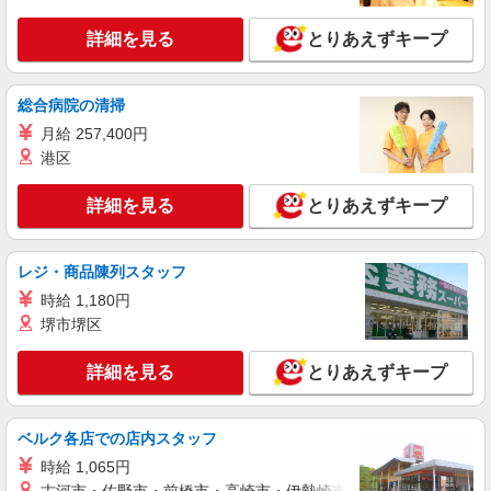
詳細を見る
キープ
詳細を見る
とりあえずキープ
派遣社員
株式会社kotrio /●KM-H-1959208
総合病院の清掃
熊本市中央区｜看護師さんのサポートスタッフ
月給 257,400円
募集♪医療行為なし
港区
時給1450円〜2062円 ＜日払い有/週払い有/交
通費全支給(ガソリン代含む)＞
詳細を見る
とりあえずキープ
水前寺駅周辺 ≪車通勤OK≫
レジ・商品陳列スタッフ
詳細を見る
キープ
時給 1,180円
派遣社員
堺市堺区
株式会社kotrio /●KM-H-2051450
≪熊本市中央区≫未経験・無資格から看護助手
詳細を見る
とりあえずキープ
へ挑戦！シフト相談OK♪
時給1450円〜2062円 ＜日払い有/週払い有/交
ベルク各店での店内スタッフ
通費全支給(ガソリン代含む)＞
水前寺駅周辺 ≪車通勤OK≫
時給 1,065円