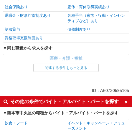
社会保険あり
産休・育休取得実績あり
退職金・財形貯蓄制度あり
各種手当（家族・役職・インセン
ティブなど）あり
制服貸与
研修制度あり
資格取得支援制度あり
同じ職種から求人を探す
医療・介護・福祉
看護師・保健師・看護助手・助産師
関連する条件をもっと見る
同じ特徴から求人を探す
未経験歓迎
ミドル（40代～）活躍中
ID：AE0730595105
ボーナス・賞与あり
車通勤OK
その他の条件でバイト・アルバイト・パートを探す
交通費支給
社会保険あり
熊本市中央区の職種からバイト・アルバイト・パートを探す
産休・育休取得実績あり
飲食・フード
イベント・キャンペーン・アミュ
ーズメント