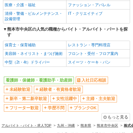
医療・介護・福祉
ファッション・アパレル
清掃・警備・ビルメンテナンス・
IT・クリエイティブ
設備管理
熊本市中央区の人気の職種からバイト・アルバイト・パートを探
す
保育士・保育補助
レストラン・専門料理店
美容師・ネイリスト・まつげ施術
フロント・受付・フロア案内
中型（2t・4t）ドライバー
スイーツ・ケーキ・パン
看護師・保健師・看護助手・助産師
入社日応相談
未経験歓迎
経験者・有資格者歓迎
新卒・第二新卒歓迎
女性活躍中
主婦・主夫歓迎
フリーター歓迎
学歴不問
ブランクOK
もっと見る
アルバイト・バイト・求人TOP
九州・沖縄
熊本県
熊本市中央区
株式会