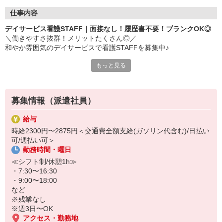
仕事内容
デイサービス看護STAFF｜面接なし！履歴書不要！ブランクOK◎
＼働きやすさ抜群！メリットたくさん◎／
和やか雰囲気のデイサービスで看護STAFFを募集中♪
もっと見る
■仕事内容
・バイタルチェック
・服薬管理
・体調の確認
募集情報（派遣社員）
・その他基本的な看護業務
など
給与
時給2300円〜2875円＜交通費全額支給(ガソリン代含む)/日払い
■POINT
可/週払い可＞
・日勤のみ！
勤務時間・曜日
・夜勤なし◎
・夕方までに帰れる
≪シフト制/休憩1h≫
・オンコールなし♪
・7:30〜16:30
・柔軟なシフト体制 など
・9:00〜18:00
など
日勤のみで残業もないため、
※残業なし
ワークライフバランスを大切にしながら働けます♪
※週3日〜OK
主婦（夫）のSTAFFも多数活躍中です！
アクセス・勤務地