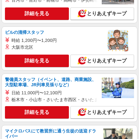
古河市・佐野市・前橋市・高崎市・伊勢崎市・太田市・館林市・
詳細を見る
キープ
詳細を見る
とりあえずキープ
派遣社員
株式会社kotrio /●KM-H-1978134
ビルの清掃スタッフ
デイサービスの看護師＊日払いOK！推し活の
軍資金も即ゲット◎
時給 1,200円〜1,200円
大阪市北区
時給2300円〜2875円＜交通費全額支給(ガソリ
ン代含む)/日払い可/週払い可＞
詳細を見る
とりあえずキープ
水前寺駅周辺 ≪車通勤OK≫
詳細を見る
キープ
警備員スタッフ（イベント、道路、商業施設、
大型駐車場、JR列車見張りなど）
派遣社員
日給 11,000円〜12,100円
株式会社kotrio /●KM-H-2020738
栃木市・小山市・さいたま市西区・さいたま市岩槻区・久喜市・
≪熊本市中央区≫年齢不問！０からスタートで
も活躍できる看護助手♪
詳細を見る
とりあえずキープ
時給1450円〜2062円 ＜日払い有/週払い有/交
通費全支給(ガソリン代含む)＞
水前寺駅周辺 ≪車通勤OK≫
マイクロバスにて教習所に通う生徒の送迎ドラ
イバー