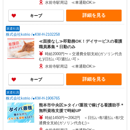
水前寺駅周辺 ≪車通勤OK≫
詳細を見る
キープ
派遣社員
株式会社kotrio /●KM-H-2102258
≪面接なし≫即勤務OK！デイサービスの看護
職員募集＊日勤のみ
時給2000円〜＜交通費全額支給(ガソリン代含
む)/日払い可/週払い可＞
水前寺駅周辺 ≪車通勤OK≫
詳細を見る
キープ
派遣社員
株式会社kotrio /●KM-H-1906765
熊本市中央区≫タイパ重視で稼げる看護助手＊
無料資格支援で時給UP
時給1450円〜2062円 ＜日払い有/週払い有/交
通費全支給(ガソリン代含む)＞