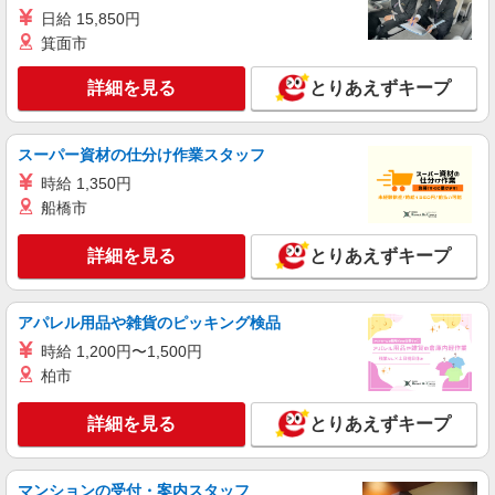
詳細を見る
キープ
日給 15,850円
箕面市
派遣社員
株式会社kotrio /●KM-H-1894508
詳細を見る
とりあえずキープ
熊本市中央区＊医療現場を支える看護助手＊嬉
しい高時給◎研修あり
スーパー資材の仕分け作業スタッフ
時給1450円〜2062円 ＜日払い有/週払い有/交
通費全支給(ガソリン代含む)＞
時給 1,350円
船橋市
水前寺駅周辺 ≪車通勤OK≫
詳細を見る
とりあえずキープ
詳細を見る
キープ
派遣社員
アパレル用品や雑貨のピッキング検品
株式会社kotrio /●KM-H-1944127
時給 1,200円〜1,500円
中央区／住宅型有料老人ホームの看護師＊履歴
柏市
書不要！面接なし♪
時給2000円〜2500円＜ガソリン代含め交通費
詳細を見る
とりあえずキープ
全額支給/日払い・週払いOK＞
水前寺駅周辺 ≪車通勤OK≫
マンションの受付・案内スタッフ