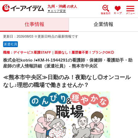
九州・沖縄
の求人
▼エリア変更
仕事情報
企業情報
更新日：2026/08/03 ※更新日時点の最新情報です
派遣社員
職種：デイサービス看護STAFF｜面接なし！履歴書不要！ブランクOK◎
株式会社kotrio /●KM-H-1944291の看護師・保健師・看護助手・助
産師の求人情報詳細（派遣社員） - 熊本市中央区
≪熊本市中央区≫日勤のみ！夜勤なし◎オンコール
なし♪理想の職場で働きませんか？