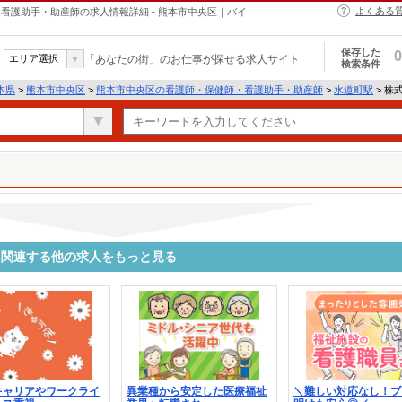
よくある
・保健師・看護助手・助産師の求人情報詳細 - 熊本市中央区｜バイ
保存した
0
エリア選択
「あなたの街」のお仕事が探せる求人サイト
検索条件
本県
>
熊本市中央区
>
熊本市中央区の看護師・保健師・看護助手・助産師
>
水道町駅
> 株式
9970に関連する他の求人をもっと見る
キャリアやワークライ
異業種から安定した医療福祉
＼難しい対応なし！ブ