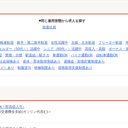
同じ雇用形態から求人を探す
派遣社員
格者歓迎
新卒・第二新卒歓迎
女性活躍中
主婦・主夫歓迎
フリーター歓迎
エルダー（50代～）活躍中
シニア（60代～）活躍中
高収入・高額
ボーナス・
迎
禁煙・分煙
駅直結・駅チカ
車通勤OK
バイク通勤OK
自転車通勤OK
社会保険あり
産休・育休取得実績あり
退職金・財形貯蓄制度あり
など）あり
制服貸与
研修制度あり
資格取得支援制度あり
K！即高収入可♪
有/交通費全支給(ガソリン代含む)＞