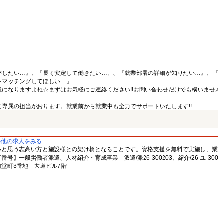
がしたい…』、『長く安定して働きたい…』、『就業部署の詳細が知りたい…』、『
をマッチングしてほしい…』
になりますよね☆まずはお気軽にご連絡ください!!お問い合わせだけでも構いません
専属の担当がおります。就業前から就業中も全力でサポートいたします!!
の他の求人をみる
いと思う志高い方と施設様との架け橋となることです。資格支援を無料で実施し、業
一般労働者派遣、人材紹介・育成事業 派遣/派26-300203、紹介/26-ユ-300
堂町3番地 大道ビル7階