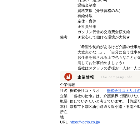
日払い・週払い可
退職金制度
資格支援（介護資格のみ）
有給休暇
産休・育休
正社員登用
ガソリン代含め交通費全額支給
備考
★安心して働ける環境が大切★
『希望や制約があるけど介護の仕事
大丈夫かな…』、『自分に合う仕事
お仕事を探される上で色々なことが気
消してお仕事始めましょう♪
当社はスタッフの皆様お一人お一人に
企業情報
社名
株式会社コトリオ
株式会社コトリオ
企業
「当社の使命」は、介護業界で頑張りた
概要
促していきたいと考えています。【許認可番号】
本社
京都市下京区油小路通り塩小路下る南不動
所在
地
URL
https://kotrio.co.jp/