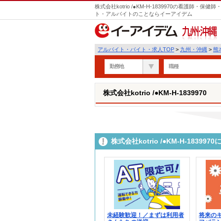
株式会社kotrio /●KM-H-1839970の看護師
ト・アルバイトのことならイーアイデム
九州・沖縄
アルバイト・バイト・求人TOP
>
九州・沖縄
>
熊
勤務地
職種
株式会社kotrio /●KM-H-1839970
株式会社kotrio /●KM-H-183
未経験歓迎！／まずは利用者
将来の