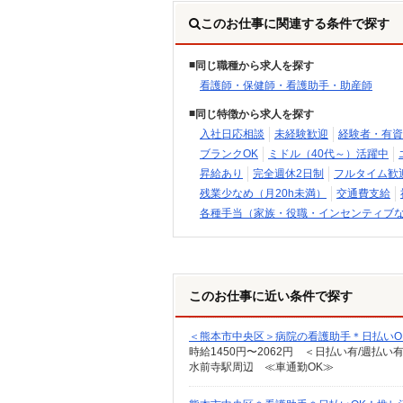
このお仕事に関連する条件で探す
同じ職種から求人を探す
看護師・保健師・看護助手・助産師
同じ特徴から求人を探す
入社日応相談
未経験歓迎
経験者・有資
ブランクOK
ミドル（40代～）活躍中
昇給あり
完全週休2日制
フルタイム歓
残業少なめ（月20h未満）
交通費支給
各種手当（家族・役職・インセンティブ
このお仕事に近い条件で探す
＜熊本市中央区＞病院の看護助手＊日払いO
時給1450円〜2062円 ＜日払い有/週払い
水前寺駅周辺 ≪車通勤OK≫