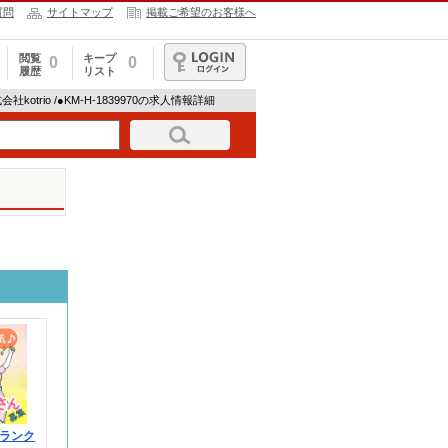
質問
サイトマップ
掲載ご希望のお客様へ
閲覧
キープ
0
0
履歴
リスト
ログイン
会社kotrio /●KM-H-1839970の求人情報詳細
ランク