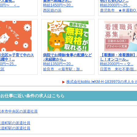
ス重視...
業界へ転職され...
明けも安心◎／...
0円〜 ＜...
時給1450円〜20...
時給2000円〜25...
西区姪の浜
鹿児島市 ★車通勤O..
市北区≫子育て中のス
病院でお掃除/食事の配膳など
【看護師・准看護師】
躍中！...
♪未経験から...
し！オンコール...
0円〜25...
時給1350円〜20...
時給2000円〜＜交...
北区
姶良市 ≪最寄駅：加...
日置市 来社不要/面...
株式会社kotrio /●KM-H-1839970の求
9970のお仕事に近い条件の求人はこちら
熊本市中央区の派遣社員
水道町駅の派遣社員
水道町駅の派遣社員