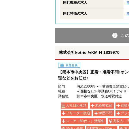
同じ職種の求人
同じ特徴の求人
こ
株式会社kotrio /●KM-H-1839970
派遣社員
【熊本市中央区】正看・准看不問♪オ
理などをお任せ♪
給与
時給2300円〜＜交通費全額支給(
職種
≪面接なし≫即勤務OK！デイサ
勤務地
熊本市中央区 水道町駅付近
入社日応相談
未経験歓迎
経験
フリーター歓迎
学歴不問
ブラ
シニア（60代～）活躍中
高収入・
禁煙・分煙
駅直結・駅チカ
車