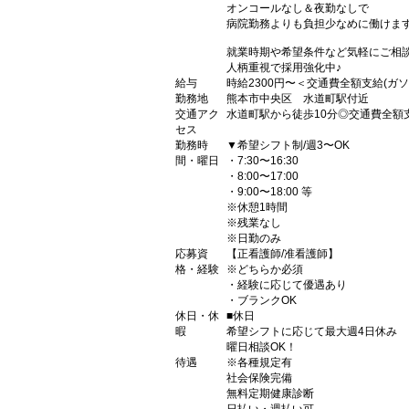
オンコールなし＆夜勤なしで
病院勤務よりも負担少なめに働けます
就業時期や希望条件など気軽にご相
人柄重視で採用強化中♪
給与
時給2300円〜＜交通費全額支給(ガソ
勤務地
熊本市中央区 水道町駅付近
交通アク
水道町駅から徒歩10分◎交通費全額
セス
勤務時
▼希望シフト制/週3〜OK
間・曜日
・7:30〜16:30
・8:00〜17:00
・9:00〜18:00 等
※休憩1時間
※残業なし
※日勤のみ
応募資
【正看護師/准看護師】
格・経験
※どちらか必須
・経験に応じて優遇あり
・ブランクOK
休日・休
■休日
暇
希望シフトに応じて最大週4日休み
曜日相談OK！
待遇
※各種規定有
社会保険完備
無料定期健康診断