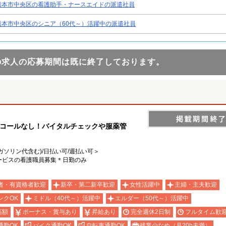
熊本市中央区の看護助手・ナースエイドの派遣社員
熊本市中央区のシニア（60代～）活躍中の派遣社員
の求人の応募期間は既に終了しております。
ンコールなし！バイタルチェックや服薬管
ガソリン代含む)/日払い可/週払い可＞
ービスの看護職員募集＊日勤のみ
者・有資格者歓迎
新卒・第二新卒歓迎
女性活躍中
主婦・主夫歓迎
ンクOK
ミドル（40代～）活躍中
エルダー（50代～）活躍中
高額
ボーナス・賞与あり
昇給あり
完全週休2日制
フルタイム歓
通勤OK
バイク通勤OK
自転車通勤OK
残業少なめ（月20h未満）