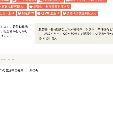
・育休取得実績あり
退職金・財形貯蓄制度あり
など）あり
制服貸与
研修制度あり
資格取得支援制度あり
内します。希望勤務地
履歴書不要×面接なし≫入社時期・シフト・条件面など
い。担当者がしっかり
にご相談ください♪20〜60代まで活躍中！短期2か月〜
頂けます。
務OK◎日払可
ビスの看護職員募集＊日勤のみ