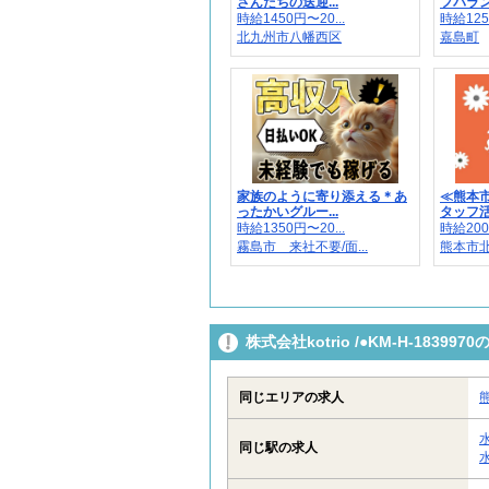
さんたちの送迎...
フバラン
時給1450円〜20...
時給125
北九州市八幡西区
嘉島町
家族のように寄り添える＊あ
≪熊本
ったかいグルー...
タッフ活
時給1350円〜20...
時給200
霧島市 来社不要/面...
熊本市
株式会社kotrio /●KM-H-183
同じエリアの求人
同じ駅の求人