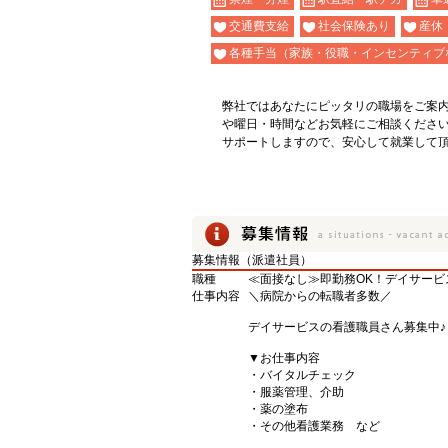
交通費支給
社会保険あり
産休
各種手当（家族・役職・インセンティブ
弊社ではあなたにピッタリの職場をご案
や曜日・時間などお気軽にご相談くださ
サポートしますので、安心して就業して
募集情報（派遣社員）
職種
≪面接なし≫即勤務OK！デイサー
仕事内容
＼病院からの転職者多数／
デイサービスの看護職員さん募集中♪
▼お仕事内容
・バイタルチェック
・服薬管理、介助
・薬の塗布
・その他看護業務 など