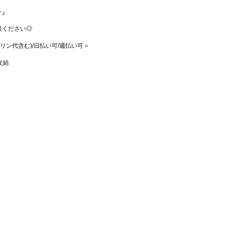
♪
談ください◎
リン代含む)/日払い可/週払い可＞
支給