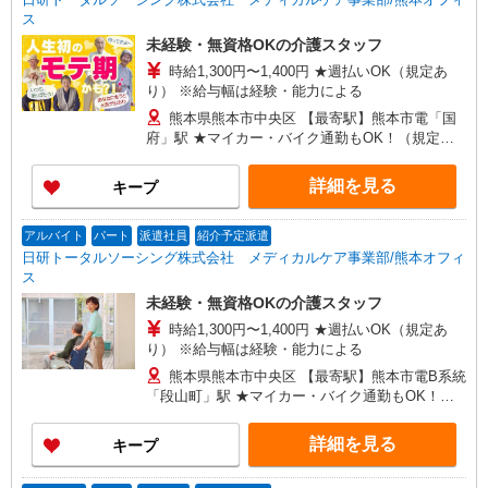
ス
未経験・無資格OKの介護スタッフ
時給1,300円〜1,400円 ★週払いOK（規定あ
り） ※給与幅は経験・能力による
熊本県熊本市中央区 【最寄駅】熊本市電「国
府」駅 ★マイカー・バイク通勤もOK！（規定あ
り） ★勤務地は3000ヶ所以上★ 自宅から通いや
すいエリアなど、お好きな勤務地をお選び下さ
詳細を見る
キープ
い！！
アルバイト
パート
派遣社員
紹介予定派遣
日研トータルソーシング株式会社 メディカルケア事業部/熊本オフィ
ス
未経験・無資格OKの介護スタッフ
時給1,300円〜1,400円 ★週払いOK（規定あ
り） ※給与幅は経験・能力による
熊本県熊本市中央区 【最寄駅】熊本市電B系統
「段山町」駅 ★マイカー・バイク通勤もOK！
（規定あり） ★勤務地は3000ヶ所以上★ 自宅か
ら通いやすいエリアなど、お好きな勤務地をお選
詳細を見る
キープ
び下さい！！