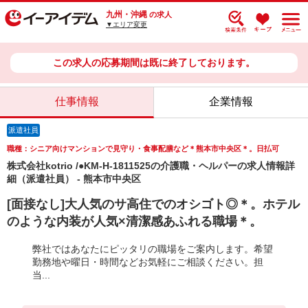
九州・沖縄
の求人
▼エリア変更
この求人の応募期間は既に終了しております。
仕事情報
企業情報
派遣社員
職種：シニア向けマンションで見守り・食事配膳など＊熊本市中央区＊。日払可
株式会社kotrio /●KM-H-1811525の介護職・ヘルパーの求人情報詳
細（派遣社員） - 熊本市中央区
[面接なし]大人気のサ高住でのオシゴト◎＊。ホテル
のような内装が人気×清潔感あふれる職場＊。
弊社ではあなたにピッタリの職場をご案内します。希望
勤務地や曜日・時間などお気軽にご相談ください。担
当...