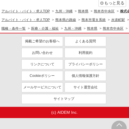
もっと見る
アルバイト・バイト・求人TOP
九州・沖縄
熊本県
熊本市中央区
株式会
アルバイト・バイト・求人TOP
熊本県の路線
熊本市電Ｂ系統
水道町駅
職種・条件一覧
医療・介護・福祉
九州・沖縄
熊本県
熊本市中央区
掲載ご希望のお客様へ
よくある質問
お問い合わせ
利用規約
リンクについて
プライバシーポリシー
Cookieポリシー
個人情報保護方針
メールサービスについて
サイト運営会社
サイトマップ
(c) AIDEM Inc.