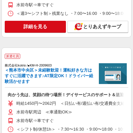
ら通いやすいエリアなど、お好きな勤務地をお選
詳細を見る
キープ
水前寺駅⇒車ですぐ
び下さい！！
＜週3〜シフト制＞残業なし ・7:00〜16:00 ・9:00〜18:0
アルバイト
パート
派遣社員
紹介予定派遣
日研トータルソーシング株式会社 メディカルケア事業部/熊本オフィ
詳細を見る
とりあえずキープ
ス
未経験・無資格OKの介護スタッフ
時給1,300円〜1,400円 ★週払いOK（規定あ
り） ※給与幅は経験・能力による
熊本県熊本市中央区 【最寄駅】熊本市電「神
派遣社員
水・市民病院前」駅 ★マイカー・バイク通勤も
株式会社kotrio /●KM-H-2009603
OK！（規定あり） ★勤務地は3000ヶ所以上★ 自
＜熊本市中央区＞未経験歓迎！運転好きな方は
宅から通いやすいエリアなど、お好きな勤務地を
詳細を見る
キープ
すぐに活躍できます♪AT限定OK！ドライバー経
お選び下さい！！
験活かせます
派遣社員
（株）ウィルオブ・ワークCW 熊本支店/ms430101
向かう先は、笑顔の待つ場所！デイサービスのサポート＆送迎STA
高齢者向け住宅staff
時給1450円〜2062円 ＜日払い有/週払い有/交通費全支給(ガ
時給1550円 ◆前払い・日払い・週払いOK
水前寺駅周辺 ≪車通勤OK≫
熊本県熊本市中央区
水前寺駅⇒車ですぐ
詳細を見る
＜シフト制/休憩1h＞ ・7:30〜16:30 ・9:00〜18:00 ・10:0
キープ