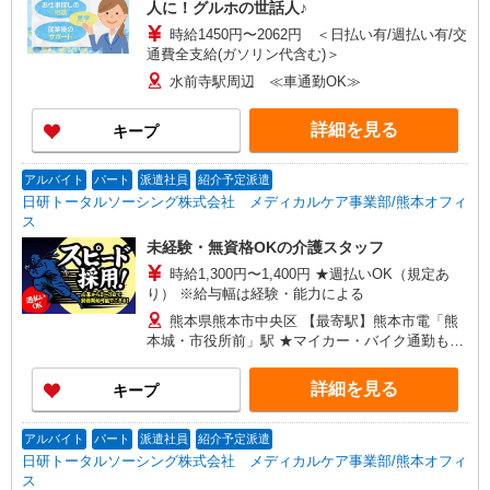
人に！グルホの世話人♪
時給1450円〜2062円 ＜日払い有/週払い有/交
通費全支給(ガソリン代含む)＞
水前寺駅周辺 ≪車通勤OK≫
詳細を見る
キープ
アルバイト
パート
派遣社員
紹介予定派遣
日研トータルソーシング株式会社 メディカルケア事業部/熊本オフィ
ス
未経験・無資格OKの介護スタッフ
時給1,300円〜1,400円 ★週払いOK（規定あ
り） ※給与幅は経験・能力による
熊本県熊本市中央区 【最寄駅】熊本市電「熊
本城・市役所前」駅 ★マイカー・バイク通勤も
OK！（規定あり） ★勤務地は3000ヶ所以上★ 自
宅から通いやすいエリアなど、お好きな勤務地を
詳細を見る
キープ
お選び下さい！！
アルバイト
パート
派遣社員
紹介予定派遣
日研トータルソーシング株式会社 メディカルケア事業部/熊本オフィ
ス