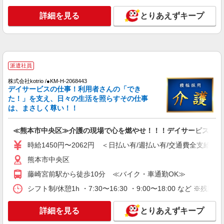
詳細を見る
とりあえずキープ
アルバイト
パート
派遣社員
紹介予定派遣
日研トータルソーシング株式会社 メディカルケア事業部/熊本オフィ
ス
未経験・無資格OKの介護スタッフ
時給1,300円〜1,400円 ★週払いOK（規定あ
派遣社員
り） ※給与幅は経験・能力による
熊本県熊本市中央区 【最寄駅】熊本市電「八
株式会社kotrio /●KM-H-2068443
デイサービスの仕事！利用者さんの「でき
丁馬場」駅 ★マイカー・バイク通勤もOK！（規
た！」を支え、日々の生活を照らすその仕事
定あり） ★勤務地は3000ヶ所以上★ 自宅から通
いやすいエリアなど、お好きな勤務地をお選び下
は、まさしく尊い！！
詳細を見る
キープ
さい！！
≪熊本市中央区≫介護の現場で心を燃やせ！！！デイサービスSTA
アルバイト
パート
派遣社員
紹介予定派遣
日研トータルソーシング株式会社 メディカルケア事業部/熊本オフィ
時給1450円〜2062円 ＜日払い有/週払い有/交通費全支給(ガ
ス
熊本市中央区
介護スタッフ／資格あり or 経験者
藤崎宮前駅から徒歩10分 ≪バイク・車通勤OK≫
時給1,320円〜1,400円 ◆無資格・経験者：時
給1,320円〜 ◆初任者研修・未経験：時給1,320
シフト制/休憩1h ・7:30〜16:30 ・9:00〜18:00 など ※残業
円〜 ◆初任者研修・経験者：時給1,350円〜 ◆介
熊本県熊本市中央区 【最寄駅】熊本市電「商
護福祉士：時給1,400円〜 ※経験者は3ヶ月以上 ※
業高校前」駅 ★マイカー・バイク通勤もOK！
詳細を見る
とりあえずキープ
給与幅は経験・能力による ★週払いOK（規定あ
（規定あり） ★勤務地は3000ヶ所以上★ 自宅か
り）