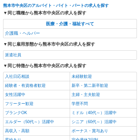
熊本市中央区のアルバイト・バイト・パートの求人を探す
アルバイト
パート
派遣社員
紹介予定派遣
同じ職種から熊本市中央区の求人を探す
日研トータルソーシング株式会社 メディカルケア事業部/熊本オフィ
ス
医療・介護・福祉すべて
介護スタッフ／資格あり or 経験者
介護職・ヘルパー
時給1,320円〜1,400円 ◆無資格・経験者：時
給1,320円〜 ◆初任者研修・未経験：時給1,320
同じ雇用形態から熊本市中央区の求人を探す
円〜 ◆初任者研修・経験者：時給1,350円〜 ◆介
熊本県熊本市中央区 【最寄駅】熊本市電「味
護福祉士：時給1,400円〜 ※経験者は3ヶ月以上 ※
派遣社員
噌天神前」駅 ★マイカー・バイク通勤もOK！
給与幅は経験・能力による ★週払いOK（規定あ
（規定あり） ★勤務地は3000ヶ所以上★ 自宅か
り）
同じ特徴から熊本市中央区の求人を探す
ら通いやすいエリアなど、お好きな勤務地をお選
詳細を見る
キープ
び下さい！！
入社日応相談
未経験歓迎
アルバイト
パート
派遣社員
紹介予定派遣
経験者・有資格者歓迎
新卒・第二新卒歓迎
日研トータルソーシング株式会社 メディカルケア事業部/熊本オフィ
女性活躍中
主婦・主夫歓迎
ス
介護スタッフ／資格あり or 経験者
フリーター歓迎
学歴不問
時給1,320円〜1,400円 ◆無資格・経験者：時
ブランクOK
ミドル（40代～）活躍中
給1,320円〜 ◆初任者研修・未経験：時給1,320
エルダー（50代～）活躍中
シニア（60代～）活躍中
円〜 ◆初任者研修・経験者：時給1,350円〜 ◆介
熊本県熊本市中央区 【最寄駅】熊本市電B系統
護福祉士：時給1,400円〜 ※経験者は3ヶ月以上 ※
「西辛島町」駅 ★マイカー・バイク通勤もOK！
高収入・高額
ボーナス・賞与あり
給与幅は経験・能力による ★週払いOK（規定あ
（規定あり） ★勤務地は3000ヶ所以上★ 自宅か
り）
昇給あり
完全週休2日制