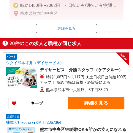
時給1450円〜2062円 ＜日払い有/週払い有/交通費
全支給(ガソリン代含む)＞
熊本県熊本市中央区
詳細を見る
ID：AE0527631177
20
件のこの求人と職種が同じ求人
掲載期間終了
NEW
パート
ツクイ熊本坪井（デイサービス）
デイサービス 介護スタッフ（ケアクルー）
時給1,087円〜1,117円 ★土日祝日は時給100円
アップ！ ※給与幅は資格・経験等による
熊本県熊本市中央区坪井6丁目33-20
詳細を見る
キープ
派遣社員
株式会社kotrio /●KM-H-2067364
熊本市中央区/未経験OK★誰かの支えになれる