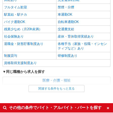
ら通いやすいエリアなど、お好きな勤務地をお選
詳細を見る
キープ
び下さい！！
フルタイム歓迎
禁煙・分煙
駅直結・駅チカ
車通勤OK
派遣社員
（株）ウィルオブ・ワークCW 熊本支店/ms430101
バイク通勤OK
自転車通勤OK
夜勤専従
残業少なめ（月20h未満）
交通費支給
時給1550円 ◆前払い・日払い・週払いOK
社会保険あり
産休・育休取得実績あり
熊本県熊本市中央区
退職金・財形貯蓄制度あり
各種手当（家族・役職・インセン
ティブなど）あり
詳細を見る
キープ
制服貸与
研修制度あり
資格取得支援制度あり
同じ職種から求人を探す
医療・介護・福祉
介護職・ヘルパー
関連する条件をもっと見る
同じ特徴から求人を探す
未経験歓迎
ミドル（40代～）活躍中
その他の条件でバイト・アルバイト・パートを探す
ボーナス・賞与あり
車通勤OK