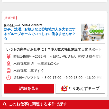
ら通いやすいエリアなど、お好きな勤務地をお選
詳細を見る
キープ
び下さい！！
アルバイト
パート
派遣社員
紹介予定派遣
派遣社員
日研トータルソーシング株式会社 メディカルケア事業部/熊本オフィ
ス
株式会社kotrio /●KM-H-2067471
未経験・無資格OKの介護スタッフ
炊事、洗濯、お散歩など◎地域の人を大切にす
るグループホームでいっしょに働きませんか？
時給1,300円〜1,400円 ★週払いOK（規定あ
☆
り） ※給与幅は経験・能力による
熊本県熊本市中央区 【最寄駅】熊本市電「国
いつもの家事がお仕事に！？少人数の福祉施設で日常サポート！
府」駅 ★マイカー・バイク通勤もOK！（規定あ
り） ★勤務地は3000ヶ所以上★ 自宅から通いや
時給1450円〜2062円 ＜日払い有/週払い有/交通費全支給(ガ
すいエリアなど、お好きな勤務地をお選び下さ
詳細を見る
キープ
い！！
水前寺駅周辺 ≪車通勤OK≫
水前寺駅⇒車ですぐ
派遣社員
（株）ウィルオブ・ワークCW 熊本支店/ms430101
週3日〜/シフト制 ・8:00-17:00 ・9:00-18:00 ・16:0
生活サポート
詳細を見る
時給1400円 ◆前払い・日払い・週払いOK
とりあえずキープ
熊本県熊本市中央区
このお仕事に関連する条件で探す
詳細を見る
キープ