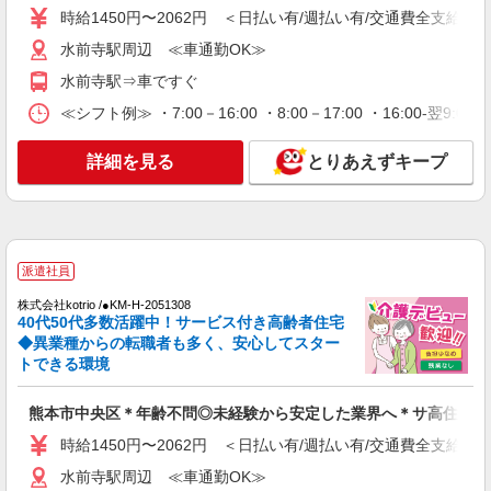
時給1450円〜2062円 ＜日払い有/週払い有/交通費全支給(ガ
アルバイト
パート
派遣社員
紹介予定派遣
水前寺駅周辺 ≪車通勤OK≫
日研トータルソーシング株式会社 メディカルケア事業部/熊本オフィ
ス
水前寺駅⇒車ですぐ
未経験・無資格OKの介護スタッフ
≪シフト例≫ ・7:00－16:00 ・8:00－17:00 ・16:00-
時給1,300円〜1,400円 ★週払いOK（規定あ
り） ※給与幅は経験・能力による
詳細を見る
とりあえずキープ
熊本県熊本市中央区 【最寄駅】熊本市電A系統
「慶徳校前」駅 ★マイカー・バイク通勤もOK！
（規定あり） ★勤務地は3000ヶ所以上★ 自宅か
ら通いやすいエリアなど、お好きな勤務地をお選
詳細を見る
キープ
び下さい！！
派遣社員
アルバイト
パート
派遣社員
紹介予定派遣
株式会社kotrio /●KM-H-2051308
日研トータルソーシング株式会社 メディカルケア事業部/熊本オフィ
40代50代多数活躍中！サービス付き高齢者住宅
ス
◆異業種からの転職者も多く、安心してスター
未経験・無資格OKの介護スタッフ
トできる環境
時給1,300円〜1,400円 ★週払いOK（規定あ
り） ※給与幅は経験・能力による
熊本市中央区＊年齢不問◎未経験から安定した業界へ＊サ高住
熊本県熊本市中央区 【最寄駅】熊本市電「市
時給1450円〜2062円 ＜日払い有/週払い有/交通費全支給(ガ
立体育館前」駅 ★マイカー・バイク通勤もOK！
（規定あり） ★勤務地は3000ヶ所以上★ 自宅か
水前寺駅周辺 ≪車通勤OK≫