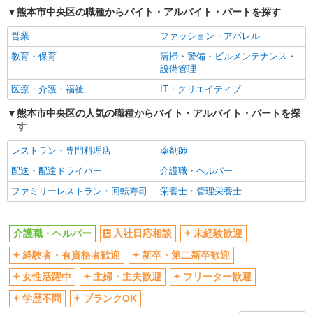
熊本市中央区の職種からバイト・アルバイト・パートを探す
交通費支給
社会保険あり
営業
ファッション・アパレル
産休・育休取得実績あり
教育・保育
清掃・警備・ビルメンテナンス・
設備管理
医療・介護・福祉
IT・クリエイティブ
熊本市中央区の人気の職種からバイト・アルバイト・パートを探
す
レストラン・専門料理店
薬剤師
配送・配達ドライバー
介護職・ヘルパー
ファミリーレストラン・回転寿司
栄養士・管理栄養士
介護職・ヘルパー
入社日応相談
未経験歓迎
経験者・有資格者歓迎
新卒・第二新卒歓迎
女性活躍中
主婦・主夫歓迎
フリーター歓迎
学歴不問
ブランクOK