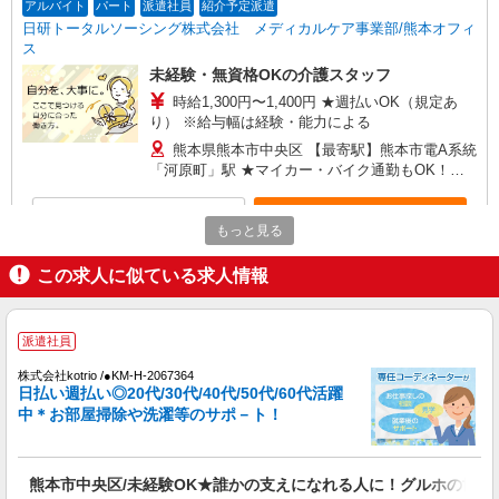
アルバイト
パート
派遣社員
紹介予定派遣
日研トータルソーシング株式会社 メディカルケア事業部/熊本オフィ
ス
未経験・無資格OKの介護スタッフ
時給1,300円〜1,400円 ★週払いOK（規定あ
り） ※給与幅は経験・能力による
熊本県熊本市中央区 【最寄駅】熊本市電A系統
「河原町」駅 ★マイカー・バイク通勤もOK！
（規定あり） ★勤務地は3000ヶ所以上★ 自宅か
ら通いやすいエリアなど、お好きな勤務地をお選
詳細を見る
キープ
び下さい！！
もっと見る
アルバイト
パート
派遣社員
紹介予定派遣
この求人に似ている求人情報
日研トータルソーシング株式会社 メディカルケア事業部/熊本オフィ
ス
介護スタッフ／資格あり or 経験者
派遣社員
時給1,320円〜1,400円 ◆無資格・経験者：時
株式会社kotrio /●KM-H-2067364
給1,320円〜 ◆初任者研修・未経験：時給1,320
日払い週払い◎20代/30代/40代/50代/60代活躍
円〜 ◆初任者研修・経験者：時給1,350円〜 ◆介
中＊お部屋掃除や洗濯等のサポ－ト！
熊本県熊本市中央区 【最寄駅】熊本電気鉄道
護福祉士：時給1,400円〜 ※経験者は3ヶ月以上 ※
菊池線「坪井川公園」駅 ★マイカー・バイク通勤
給与幅は経験・能力による ★週払いOK（規定あ
もOK！（規定あり） ★勤務地は3000ヶ所以上★
り）
自宅から通いやすいエリアなど、お好きな勤務地
詳細を見る
熊本市中央区/未経験OK★誰かの支えになれる人に！グルホの世話
キープ
をお選び下さい！！