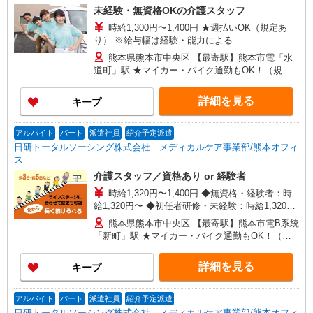
未経験・無資格OKの介護スタッフ
時給1,300円〜1,400円 ★週払いOK（規定あ
り） ※給与幅は経験・能力による
熊本県熊本市中央区 【最寄駅】熊本市電「水
道町」駅 ★マイカー・バイク通勤もOK！（規定
あり） ★勤務地は3000ヶ所以上★ 自宅から通い
やすいエリアなど、お好きな勤務地をお選び下さ
詳細を見る
キープ
い！！
アルバイト
パート
派遣社員
紹介予定派遣
日研トータルソーシング株式会社 メディカルケア事業部/熊本オフィ
ス
介護スタッフ／資格あり or 経験者
時給1,320円〜1,400円 ◆無資格・経験者：時
給1,320円〜 ◆初任者研修・未経験：時給1,320
円〜 ◆初任者研修・経験者：時給1,350円〜 ◆介
熊本県熊本市中央区 【最寄駅】熊本市電B系統
護福祉士：時給1,400円〜 ※経験者は3ヶ月以上 ※
「新町」駅 ★マイカー・バイク通勤もOK！（規
給与幅は経験・能力による ★週払いOK（規定あ
定あり） ★勤務地は3000ヶ所以上★ 自宅から通
り）
いやすいエリアなど、お好きな勤務地をお選び下
詳細を見る
キープ
さい！！
アルバイト
パート
派遣社員
紹介予定派遣
日研トータルソーシング株式会社 メディカルケア事業部/熊本オフィ