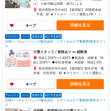
り） ※給与幅は経験・能力による
熊本県熊本市中央区 【最寄駅】JR豊肥本線
「平成」駅 ★マイカー・バイク通勤もOK！（規
定あり） ★勤務地は3000ヶ所以上★ 自宅から通
いやすいエリアなど、お好きな勤務地をお選び下
詳細を見る
キープ
さい！！
アルバイト
パート
派遣社員
紹介予定派遣
日研トータルソーシング株式会社 メディカルケア事業部/熊本オフィ
ス
介護スタッフ／資格あり or 経験者
時給1,320円〜1,400円 ◆無資格・経験者：時
給1,320円〜 ◆初任者研修・未経験：時給1,320
円〜 ◆初任者研修・経験者：時給1,350円〜 ◆介
熊本県熊本市中央区 【最寄駅】熊本市電「熊
護福祉士：時給1,400円〜 ※経験者は3ヶ月以上 ※
本城・市役所前」駅 ★マイカー・バイク通勤も
給与幅は経験・能力による ★週払いOK（規定あ
OK！（規定あり） ★勤務地は3000ヶ所以上★ 自
り）
宅から通いやすいエリアなど、お好きな勤務地を
詳細を見る
キープ
お選び下さい！！
アルバイト
パート
派遣社員
紹介予定派遣
日研トータルソーシング株式会社 メディカルケア事業部/熊本オフィ
ス
未経験・無資格OKの介護スタッフ