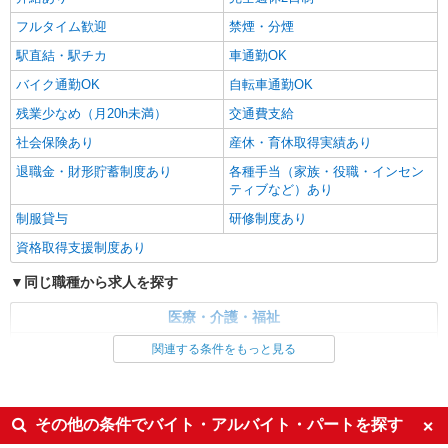
時給1,300円 ★週払いOK（規定あり） ※給与
幅は経験・能力による
フルタイム歓迎
禁煙・分煙
熊本県熊本市中央区 【最寄駅】熊本市電「味
駅直結・駅チカ
車通勤OK
噌天神前」駅 ★マイカー・バイク通勤もOK！
バイク通勤OK
自転車通勤OK
（規定あり）
詳細を見る
キープ
残業少なめ（月20h未満）
交通費支給
社会保険あり
産休・育休取得実績あり
退職金・財形貯蓄制度あり
各種手当（家族・役職・インセン
ティブなど）あり
制服貸与
研修制度あり
資格取得支援制度あり
同じ職種から求人を探す
医療・介護・福祉
介護職・ヘルパー
関連する条件をもっと見る
同じ特徴から求人を探す
未経験歓迎
ミドル（40代～）活躍中
その他の条件でバイト・アルバイト・パートを探す
ボーナス・賞与あり
車通勤OK