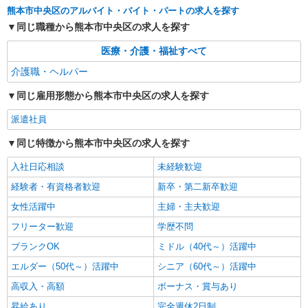
介護スタッフ／資格あり or 経験者
熊本市中央区のアルバイト・バイト・パートの求人を探す
時給1,320円〜1,400円 ◆無資格・経験者：時
同じ職種から熊本市中央区の求人を探す
給1,320円〜 ◆初任者研修・未経験：時給1,320
円〜 ◆初任者研修・経験者：時給1,350円〜 ◆介
医療・介護・福祉すべて
熊本県熊本市中央区 【最寄駅】熊本市電「味
護福祉士：時給1,400円〜 ※経験者は3ヶ月以上 ※
噌天神前」駅 ★マイカー・バイク通勤もOK！
介護職・ヘルパー
給与幅は経験・能力による ★週払いOK（規定あ
（規定あり） ★勤務地は3000ヶ所以上★ 自宅か
り）
ら通いやすいエリアなど、お好きな勤務地をお選
詳細を見る
同じ雇用形態から熊本市中央区の求人を探す
キープ
び下さい！！
派遣社員
派遣社員
（株）ウィルオブ・ワークCW 熊本支店/ms430101
同じ特徴から熊本市中央区の求人を探す
介護スタッフ
入社日応相談
未経験歓迎
時給1550円 ◆前払い・日払い・週払いOK
経験者・有資格者歓迎
新卒・第二新卒歓迎
熊本県熊本市中央区
女性活躍中
主婦・主夫歓迎
詳細を見る
キープ
フリーター歓迎
学歴不問
ブランクOK
ミドル（40代～）活躍中
アルバイト
パート
派遣社員
エルダー（50代～）活躍中
シニア（60代～）活躍中
日研トータルソーシング株式会社 メディカルケア事業部/熊本オフィ
ス【看護助手】
高収入・高額
ボーナス・賞与あり
看護助手（ナースエイド）
昇給あり
完全週休2日制