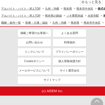
もっと見る
アルバイト・バイト・求人TOP
九州・沖縄
熊本県
熊本市中央区
株式会
アルバイト・バイト・求人TOP
熊本県の路線
ＪＲ豊肥本線
水前寺駅
職種・条件一覧
医療・介護・福祉
九州・沖縄
熊本県
熊本市中央区
掲載ご希望のお客様へ
よくある質問
お問い合わせ
利用規約
リンクについて
プライバシーポリシー
Cookieポリシー
個人情報保護方針
メールサービスについて
サイト運営会社
サイトマップ
(c) AIDEM Inc.