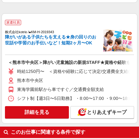
スSTAFF♪未経験OK
時給1450円〜2062円 ＜日払い有/週払い有/交
通費全支給(ガソリン代含む)＞
水前寺駅周辺 ≪車通勤OK≫
派遣社員
株式会社kotrio /●KM-H-2019343
詳細を見る
キープ
障がいがある子供たちを支える★身の回りのお
世話や学習のお手伝いなど！短期2ヶ月〜OK
アルバイト
パート
派遣社員
紹介予定派遣
日研トータルソーシング株式会社 メディカルケア事業部/熊本オフィ
ス
＜熊本市中央区＞障がい児童施設の新規STAFF★資格や経験を活
未経験・無資格OKの介護スタッフ
時給1250円〜 ＜資格や経験に応じて決定/交通費全支給(ガソ
時給1,300円〜1,400円 ★週払いOK（規定あ
熊本市中央区
り） ※給与幅は経験・能力による
熊本県熊本市中央区 【最寄駅】熊本市電「味
東海学園前駅から車ですぐ／交通費全額支給
噌天神前」駅 ★マイカー・バイク通勤もOK！
シフト制【週3日〜5日勤務】 ・8:00〜17:00 ・9:00〜18:0
（規定あり） ★勤務地は3000ヶ所以上★ 自宅か
ら通いやすいエリアなど、お好きな勤務地をお選
詳細を見る
キープ
び下さい！！
詳細を見る
とりあえずキープ
アルバイト
パート
派遣社員
紹介予定派遣
日研トータルソーシング株式会社 メディカルケア事業部/熊本オフィ
このお仕事に関連する条件で探す
ス