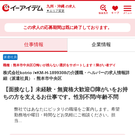
九州・沖縄
の求人
▼エリア変更
この求人の応募期間は既に終了しております。
仕事情報
企業情報
派遣社員
職種：熊本市中央区◎悔いが残らない選択をサポートします！障がい者デイ
株式会社kotrio /●KM-H-1899308の介護職・ヘルパーの求人情報詳
細（派遣社員） - 熊本市中央区
【面接なし】未経験・無資格大歓迎◎障がいをお持
ちの方を支えるお仕事です。性別不問/年齢不問
弊社ではあなたにピッタリの職場をご案内します。希望
勤務地や曜日・時間などお気軽にご相談ください。担
当...