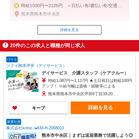
時給1500円〜2125円 ＜日払い有/週払い有/交通費
全支給(ガソリン代含む)＞
熊本県熊本市中央区
詳細を見る
ID：AE0527650787
20
件のこの求人と職種が同じ求人
掲載期間終了
パート
ツクイ熊本坪井（デイサービス）
デイサービス 介護スタッフ（ケアクルー）
時給1,087円〜1,117円 ★土日祝日は時給100円
アップ！ ※給与幅は資格・経験等による
熊本県熊本市中央区坪井6丁目33-20
詳細を見る
キープ
派遣社員
株式会社kotrio /●KM-H-2068010
熊本市中央区｜まずは送迎業務で活躍しよう◎