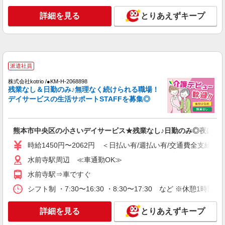
時給1,320円〜1,400円 ◆無資格・経験者：時
詳細を見る
とりあえずキープ
給1,320円〜 ◆初任者研修・未経験：時給1,320
円〜 ◆初任者研修・経験者：時給1,350円〜 ◆介
熊本県熊本市中央区 【最寄駅】熊本市電B系統
護福祉士：時給1,400円〜 ※経験者は3ヶ月以上 ※
「西辛島町」駅 ★マイカー・バイク通勤もOK！
給与幅は経験・能力による ★週払いOK（規定あ
（規定あり） ★勤務地は3000ヶ所以上★ 自宅か
り）
ら通いやすいエリアなど、お好きな勤務地をお選
詳細を見る
キープ
び下さい！！
派遣社員
株式会社kotrio /●KM-H-2068898
派遣社員
残業なし＆日勤のみ♪無理なく続けられる職場！
株式会社kotrio /●KM-H-2068898
デイサービスの生活サポートSTAFFを募集◎
熊本市中央区の小さいデイサービス★残業なし
♪日勤のみ◎夜はおうち時間
時給1450円〜2062円 ＜日払い有/週払い有/交
熊本市中央区の小さいデイサービス★残業なし♪日勤のみ◎夜はお
通費全支給(ガソリン代含む)＞
時給1450円〜2062円 ＜日払い有/週払い有/交通費全支給(ガ
水前寺駅周辺 ≪車通勤OK≫
水前寺駅周辺 ≪車通勤OK≫
詳細を見る
キープ
水前寺駅⇒車ですぐ
シフト制 ・7:30〜16:30 ・8:30〜17:30 など ※休憩1時間
派遣社員
株式会社kotrio /●KM-H-1959401
詳細を見る
とりあえずキープ
熊本市中央区｜リハビリ補助などのデイサービ