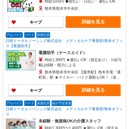
時給1550円 ◆前払い・日払い・週払いOK
熊本県熊本市中央区
詳細を見る
キープ
アルバイト
パート
派遣社員
日研トータルソーシング株式会社 メディカルケア事業部/熊本オフィ
ス【看護助手】
看護助手（ナースエイド）
時給1,300円 ★週払いOK（規定あり） ※給与
幅は経験・能力による
熊本県熊本市中央区 【最寄駅】熊本市電「通
町筋」駅 ★マイカー・バイク通勤もOK！（規定
あり）
詳細を見る
キープ
アルバイト
パート
派遣社員
紹介予定派遣
日研トータルソーシング株式会社 メディカルケア事業部/熊本オフィ
ス
未経験・無資格OKの介護スタッフ
時給1,300円〜1,400円 ★週払いOK（規定あ