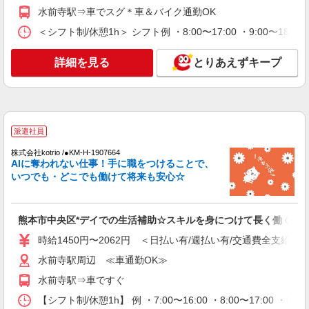
高齢者向けマンションstaff
水前寺駅⇒車でスグ＊車＆バイク通勤OK
時給1550円 ◆前払い・日払い・週払いOK
＜シフト制/休憩1h＞ シフト例 ・8:00〜17:00 ・9:00〜18:
熊本県熊本市中央区
詳細を見る
とりあえずキープ
詳細を見る
キープ
派遣社員
株式会社kotrio /●KM-H-2019343
派遣社員
＜熊本市中央区＞障がい児童施設の新規
STAFF★資格や経験を活かす
株式会社kotrio /●KM-H-1907664
AIに奪われない仕事！手に職をつけることで、
時給1250円〜 ＜資格や経験に応じて決定/交
いつでも・どこでも働けて将来も安心☆
通費全支給(ガソリン代含む)＞
熊本市中央区
熊本市中央区*デイでの生活補助☆スキルを身につけて長く働く♪
詳細を見る
キープ
時給1450円〜2062円 ＜日払い有/週払い有/交通費全支給(ガ
水前寺駅周辺 ≪車通勤OK≫
アルバイト
パート
派遣社員
紹介予定派遣
日研トータルソーシング株式会社 メディカルケア事業部/熊本オフィ
水前寺駅⇒車ですぐ
ス
【シフト制/休憩1h】 例 ・7:00〜16:00 ・8:00〜17:00 ・9:
介護スタッフ／資格あり or 経験者