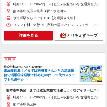
未経験・無資格OKの介護スタッフ
時給1450円〜2062円 ＜日払い有/週払い有/交通費全支給(ガ
時給1,300円〜1,400円 ★週払いOK（規定あ
熊本市中央区≪最寄り駅：水道町≫
り） ※給与幅は経験・能力による
水道町駅から車ですぐ★【交通費全支給】
熊本県熊本市中央区 【最寄駅】熊本市電B系統
「杉塘」駅 ★マイカー・バイク通勤もOK！（規
＜シフト制／休憩1h（夜勤の場合2h）＞ シフト例 ・7:30〜16:30
定あり） ★勤務地は3000ヶ所以上★ 自宅から通
いやすいエリアなど、お好きな勤務地をお選び下
詳細を見る
キープ
さい！！
詳細を見る
とりあえずキープ
アルバイト
パート
派遣社員
紹介予定派遣
日研トータルソーシング株式会社 メディカルケア事業部/熊本オフィ
ス
介護スタッフ／資格あり or 経験者
派遣社員
時給1,320円〜1,400円 ◆無資格・経験者：時
株式会社kotrio /●KM-H-2068010
給1,320円〜 ◆初任者研修・未経験：時給1,320
未経験歓迎！／まずは利用者さんたちの送迎業
円〜 ◆初任者研修・経験者：時給1,350円〜 ◆介
熊本県熊本市中央区 【最寄駅】熊本市電A系統
務で活躍◎未経験で始めた40代・50代のスタッ
護福祉士：時給1,400円〜 ※経験者は3ヶ月以上 ※
「祗園橋」駅 ★マイカー・バイク通勤もOK！
フも活躍中☆
給与幅は経験・能力による ★週払いOK（規定あ
（規定あり） ★勤務地は3000ヶ所以上★ 自宅か
り）
ら通いやすいエリアなど、お好きな勤務地をお選
詳細を見る
キープ
熊本市中央区｜まずは送迎業務で活躍しよう◎デイサービスSTAF
び下さい！！
時給1450円〜2062円 ＜日払い有/週払い有/交通費全支給(ガ
派遣社員
熊本市中央区内
（株）ウィルオブ・ワークCW 熊本支店/ms430101