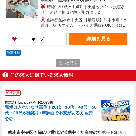
時給1,300円〜1,400円 ★週払いOK（規定あ
り） ※給与幅は経験・能力による
熊本県熊本市中央区 【最寄駅】熊本市電「水
道町」駅 ★マイカー・バイク通勤もOK！（規定
あり） ★勤務地は3000ヶ所以上★ 自宅から通い
やすいエリアなど、お好きな勤務地をお選び下さ
詳細を見る
キープ
い！！
派遣社員
株式会社kotrio /●KM-H-1907664
もっと見る
熊本市中央区*デイでの生活補助☆スキルを身
につけて長く働く♪
この求人に似ている求人情報
時給1450円〜2062円 ＜日払い有/週払い有/交
通費全支給(ガソリン代含む)＞
水前寺駅周辺 ≪車通勤OK≫
派遣社員
株式会社kotrio /●KM-H-2069346
詳細を見る
キープ
職場はきれいなサ高住！20代・30代・40代・50
代・60代が活躍中♪年齢面で不安がある方も安
心◎
アルバイト
パート
派遣社員
紹介予定派遣
日研トータルソーシング株式会社 メディカルケア事業部/熊本オフィ
ス
熊本市中央区＊幅広い世代が活動中！サ高住のサポートSTAFF