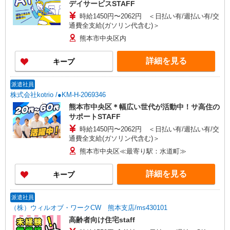
デイサービスSTAFF
時給1450円〜2062円 ＜日払い有/週払い有/交
通費全支給(ガソリン代含む)＞
熊本市中央区内
詳細を見る
キープ
派遣社員
株式会社kotrio /●KM-H-2069346
熊本市中央区＊幅広い世代が活動中！サ高住の
サポートSTAFF
時給1450円〜2062円 ＜日払い有/週払い有/交
通費全支給(ガソリン代含む)＞
熊本市中央区≪最寄り駅：水道町≫
詳細を見る
キープ
派遣社員
（株）ウィルオブ・ワークCW 熊本支店/ms430101
高齢者向け住宅staff