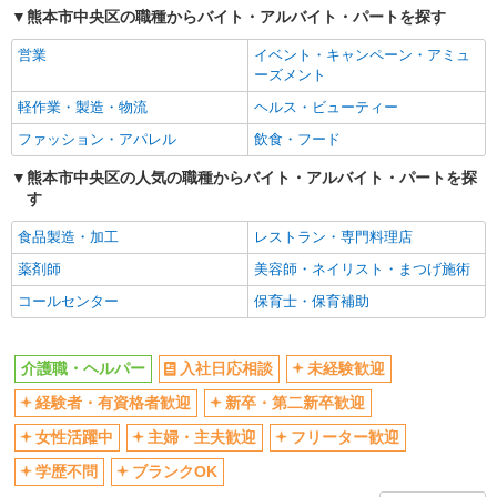
熊本市中央区の職種からバイト・アルバイト・パートを探す
交通費支給
社会保険あり
営業
イベント・キャンペーン・アミュ
産休・育休取得実績あり
ーズメント
軽作業・製造・物流
ヘルス・ビューティー
ファッション・アパレル
飲食・フード
熊本市中央区の人気の職種からバイト・アルバイト・パートを探
す
食品製造・加工
レストラン・専門料理店
薬剤師
美容師・ネイリスト・まつげ施術
コールセンター
保育士・保育補助
介護職・ヘルパー
入社日応相談
未経験歓迎
経験者・有資格者歓迎
新卒・第二新卒歓迎
女性活躍中
主婦・主夫歓迎
フリーター歓迎
学歴不問
ブランクOK