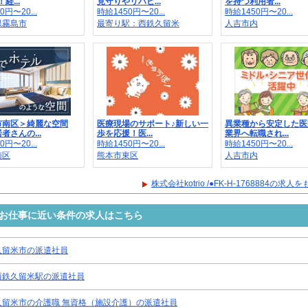
経...
見守りやリハビ...
を持つ利用者...
0円〜20...
時給1450円〜20...
時給1450円〜20...
県霧島市
最寄り駅：西鉄久留米
人吉市内
市南区＞綺麗な空間
医療現場のサポート♪新しい一
異業種から安定した医
者さんの...
歩を応援！医...
業界へ転職され...
0円〜20...
時給1450円〜20...
時給1450円〜20...
南区
熊本市東区
人吉市内
株式会社kotrio /●FK-H-1768884の求
8884のお仕事に近い条件の求人はこちら
久留米市の派遣社員
西鉄久留米駅の派遣社員
久留米市の介護職 無資格（施設介護）の派遣社員