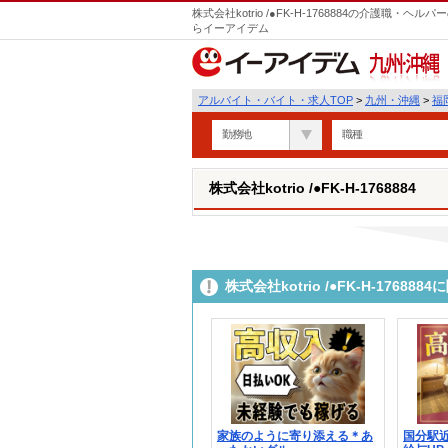
株式会社kotrio /●FK-H-1768884の介護職
らイーアイデム
九州・沖縄
アルバイト・バイト・求人TOP
>
九州・沖縄
>
福
勤務地
職種
株式会社kotrio /●FK-H-1768884
株式会社kotrio /●FK-H-176
家族のように寄り添える＊あ
国分駅