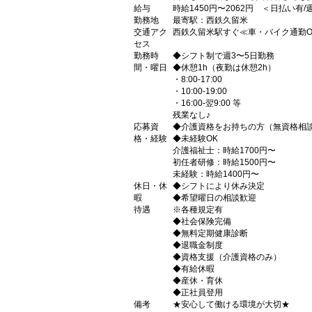
給与
時給1450円〜2062円 ＜日払い有
勤務地
最寄駅：西鉄久留米
交通アク
西鉄久留米駅すぐ≪車・バイク通勤O
セス
勤務時
◆シフト制で週3〜5日勤務
間・曜日
◆休憩1h（夜勤は休憩2h）
・8:00-17:00
・10:00-19:00
・16:00-翌9:00 等
残業なし♪
応募資
◆介護資格をお持ちの方（無資格相談
格・経験
◆未経験OK
介護福祉士：時給1700円〜
初任者研修：時給1500円〜
未経験：時給1400円〜
休日・休
◆シフトにより休み決定
暇
◆希望曜日の相談歓迎
待遇
※各種規定有
◆社会保険完備
◆無料定期健康診断
◆退職金制度
◆資格支援（介護資格のみ）
◆有給休暇
◆産休・育休
◆正社員登用
備考
★安心して働ける環境が大切★