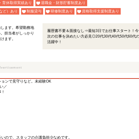
・育休取得実績あり
退職金・財形貯蓄制度あり
など）あり
制服貸与
研修制度あり
資格取得支援制度あり
内します。希望勤務地
履歴書不要＆面接なし⇒最短3日でお仕事スタート！今
い。担当者がしっかり
次の仕事を決めたい方必見◎20代30代40代50代60代
頂けます。
活躍中！
ションで見守りなど。未経験OK
い／
事！
多いので、スタッフの介護負担少なめです。