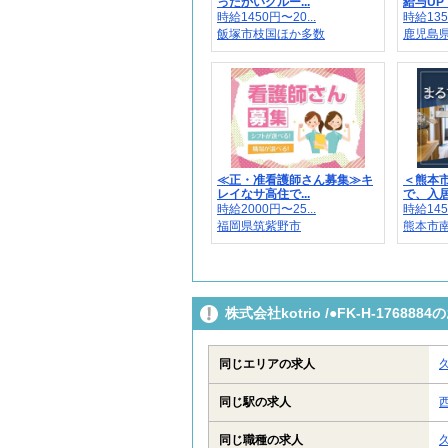
ったかいグルー...
給与UP！
時給1450円〜20...
時給135
飯塚市枝国ほか多数
鹿児島
≪正・准看護師さん募集≫キ
＜熊本
レイなサ高住で...
で、入居
時給2000円〜25...
時給145
福岡県筑紫野市
熊本市
株式会社kotrio /●FK-H-176
同じエリアの求人
同じ駅の求人
同じ職種の求人