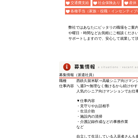
交通費支給
社会保険あり
産休
各種手当（家族・役職・インセンティブ
弊社ではあなたにピッタリの職場をご案
や曜日・時間などお気軽にご相談くださ
サポートしますので、安心して就業して
募集情報（派遣社員）
職種
西鉄久留米駅⇒高級シニア向けマン
仕事内容
＼週3〜無理なく働けるから続けやす
人気のシニア向けマンションでお仕
▼仕事内容
・見守りやお話相手
・生活介助
・施設内の清掃
・介護記録作成などの事務作業
など
自立して生活している入居者さんも