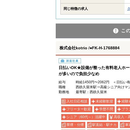
同じ特徴の求人
こ
株式会社kotrio /●FK-H-1768884
派遣社員
日払いOK★設備が整った有料老人ホー
が多いので負担少なめ
給与
時給1450円〜2062円 ＜日払い
職種
西鉄久留米駅⇒高級シニア向けマ
勤務地
最寄駅：西鉄久留米
入社日応相談
未経験歓迎
経験
フリーター歓迎
学歴不問
ブラ
シニア（60代～）活躍中
高収入・
禁煙・分煙
駅直結・駅チカ
車