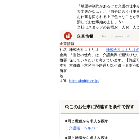
『希望や制約があるけど介護の仕事
大丈夫かな…』、『自分に合う仕事
お仕事を探される上で色々なことが気
消してお仕事始めましょう♪
当社はスタッフの皆様お一人お一人に
企業情報
社名
株式会社コトリオ
株式会社コトリオ
企業
「当社の使命」は、介護業界で頑張りた
概要
促していきたいと考えています。【許認可番号】
本社
京都市下京区油小路通り塩小路下る南不動
所在
地
URL
https://kotrio.co.jp/
このお仕事に関連する条件で探す
同じ職種から求人を探す
介護職・ヘルパー
同じ特徴から求人を探す