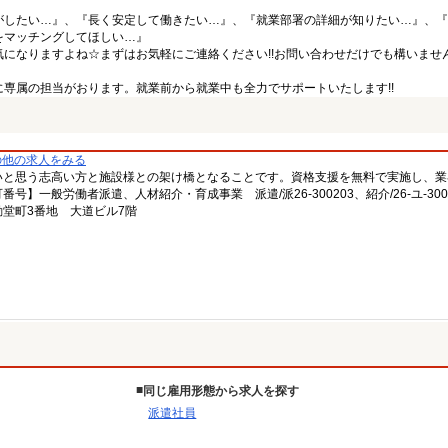
がしたい…』、『長く安定して働きたい…』、『就業部署の詳細が知りたい…』、『
をマッチングしてほしい…』
になりますよね☆まずはお気軽にご連絡ください!!お問い合わせだけでも構いません
専属の担当がおります。就業前から就業中も全力でサポートいたします!!
の他の求人をみる
いと思う志高い方と施設様との架け橋となることです。資格支援を無料で実施し、業
一般労働者派遣、人材紹介・育成事業 派遣/派26-300203、紹介/26-ユ-300
堂町3番地 大道ビル7階
同じ雇用形態から求人を探す
派遣社員