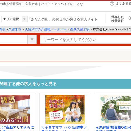
よくある
・ヘルパーの求人情報詳細 - 久留米市｜バイト・アルバイトのことな
保存した
0
エリア選択
「あなたの街」のお仕事が探せる求人サイト
検索条件
岡県
>
久留米市
>
久留米市の介護職・ヘルパー
>
西鉄久留米駅
> 株式会社kotrio /●FK-H
8884に関連する他の求人をもっと見る
近く*夜勤アリでさらに
＼子育てママ・パパ活躍中／
≪未経験/無資格OK≫