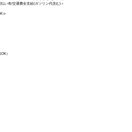
/週払い有/交通費全支給(ガソリン代含む)＞
K≫
OK）