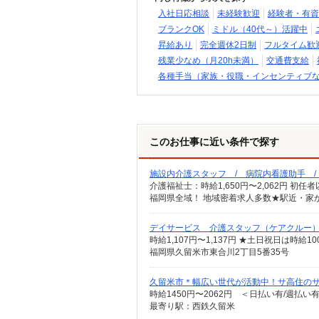
入社日応相談
未経験歓迎
経験者・有資
ブランクOK
ミドル（40代～）活躍中
昇給あり
完全週休2日制
フルタイム歓
残業少なめ（月20h未満）
交通費支給
各種手当（家族・役職・インセンティブ
このお仕事に近い条件で探す
施設内介護スタッフ / 病院内看護助手 
福岡県全域！ 地域密着求人多数★駅近・家
デイサービス 介護スタッフ（ケアクルー
時給1,107円〜1,137円 ★土日祝日は時
福岡県久留米市東合川2丁目5番35号
久留米市＊幅広い世代が活動中！サ高住のサポ
時給1450円〜2062円 ＜日払い有/週払い
最寄り駅：西鉄久留米