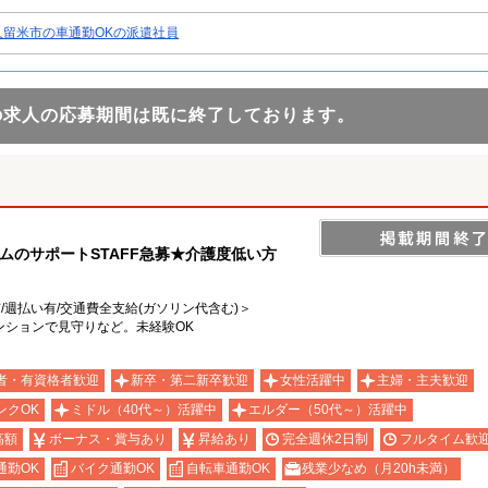
久留米市の車通勤OKの派遣社員
の求人の応募期間は既に終了しております。
ムのサポートSTAFF急募★介護度低い方
有/週払い有/交通費全支給(ガソリン代含む)＞
ンションで見守りなど。未経験OK
者・有資格者歓迎
新卒・第二新卒歓迎
女性活躍中
主婦・主夫歓迎
ンクOK
ミドル（40代～）活躍中
エルダー（50代～）活躍中
高額
ボーナス・賞与あり
昇給あり
完全週休2日制
フルタイム歓
通勤OK
バイク通勤OK
自転車通勤OK
残業少なめ（月20h未満）