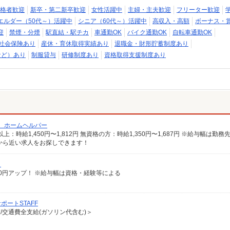
格者歓迎
新卒・第二新卒歓迎
女性活躍中
主婦・主夫歓迎
フリーター歓迎
エルダー（50代～）活躍中
シニア（60代～）活躍中
高収入・高額
ボーナス・
迎
禁煙・分煙
駅直結・駅チカ
車通勤OK
バイク通勤OK
自転車通勤OK
社会保険あり
産休・育休取得実績あり
退職金・財形貯蓄制度あり
など）あり
制服貸与
研修制度あり
資格取得支援制度あり
/ ホームヘルパー
から近い求人をお探しできます！
）
給100円アップ！ ※給与幅は資格・経験等による
ートSTAFF
有/交通費全支給(ガソリン代含む)＞